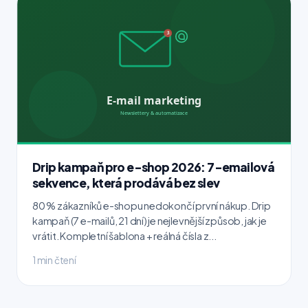
Drip kampaň pro e-shop 2026: 7-emailová
sekvence, která prodává bez slev
80 % zákazníků e-shopu nedokončí první nákup. Drip
kampaň (7 e-mailů, 21 dní) je nejlevnější způsob, jak je
vrátit. Kompletní šablona + reálná čísla z...
1 min čtení