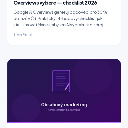
Overviews vybere — checklist 2026
Google AI Overviews generují odpovědi pro 30 %
dotazů v ČR. Praktický 14-bodový checklist, jak
strukturovat článek, aby vás AI vybrala jako zdroj.
1 min čtení