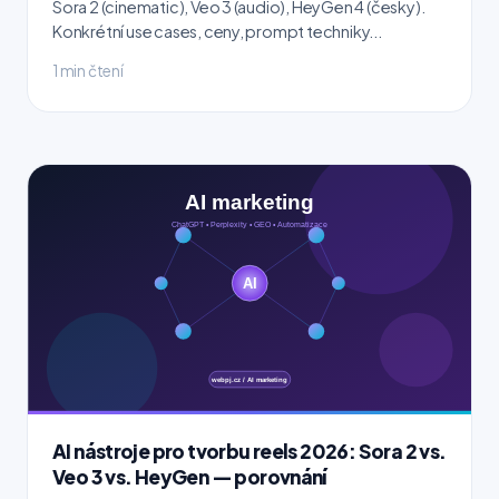
Sora 2 (cinematic), Veo 3 (audio), HeyGen 4 (česky).
Konkrétní use cases, ceny, prompt techniky...
1 min čtení
AI nástroje pro tvorbu reels 2026: Sora 2 vs.
Veo 3 vs. HeyGen — porovnání