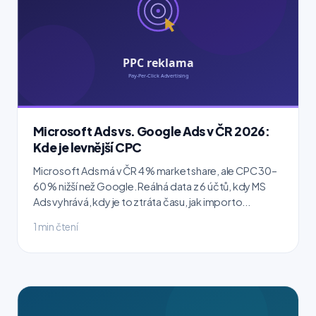
Microsoft Ads vs. Google Ads v ČR 2026:
Kde je levnější CPC
Microsoft Ads má v ČR 4 % market share, ale CPC 30–
60 % nižší než Google. Reálná data z 6 účtů, kdy MS
Ads vyhrává, kdy je to ztráta času, jak importo...
1 min čtení