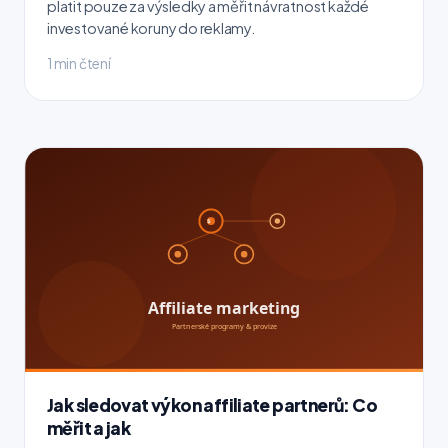
platit pouze za výsledky a měřit návratnost každé
investované koruny do reklamy.
1 min čtení
Jak sledovat výkon affiliate partnerů: Co
měřit a jak