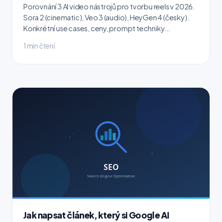
Porovnání 3 AI video nástrojů pro tvorbu reels v 2026.
Sora 2 (cinematic), Veo 3 (audio), HeyGen 4 (česky).
Konkrétní use cases, ceny, prompt techniky...
1 min čtení
Jak napsat článek, který si Google AI