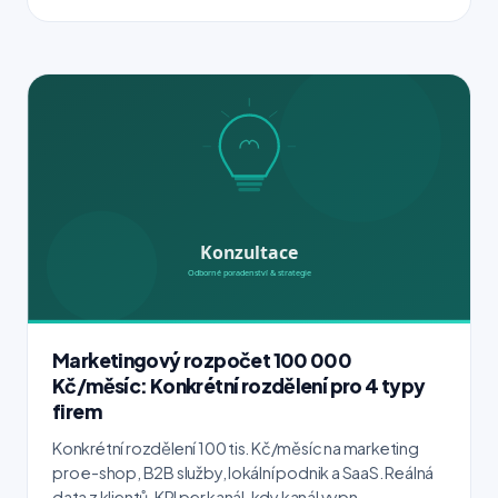
Marketingový rozpočet 100 000
Kč/měsíc: Konkrétní rozdělení pro 4 typy
firem
Konkrétní rozdělení 100 tis. Kč/měsíc na marketing
pro e-shop, B2B služby, lokální podnik a SaaS. Reálná
data z klientů, KPI per kanál, kdy kanál vypn...