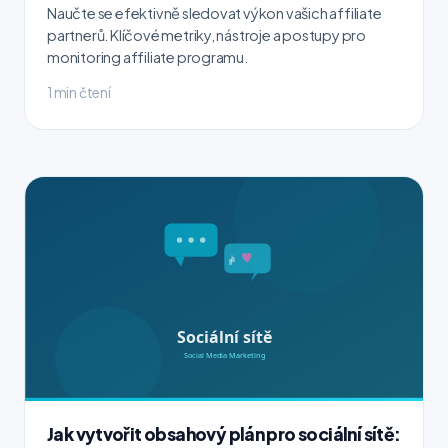
Naučte se efektivně sledovat výkon vašich affiliate
partnerů. Klíčové metriky, nástroje a postupy pro
monitoring affiliate programu.
1 min čtení
Jak vytvořit obsahový plán pro sociální sítě: