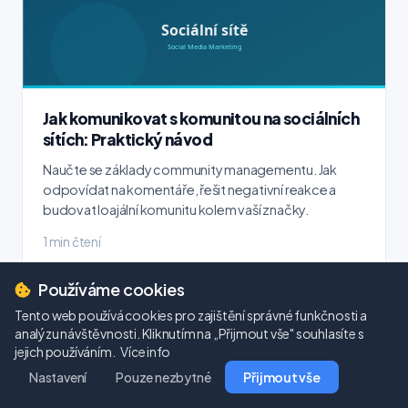
Jak komunikovat s komunitou na sociálních
sítích: Praktický návod
Naučte se základy community managementu. Jak
odpovídat na komentáře, řešit negativní reakce a
budovat loajální komunitu kolem vaší značky.
1 min čtení
Používáme cookies
Tento web používá cookies pro zajištění správné funkčnosti a
analýzu návštěvnosti. Kliknutím na „Přijmout vše" souhlasíte s
jejich používáním.
Více info
Nastavení
Pouze nezbytné
Přijmout vše