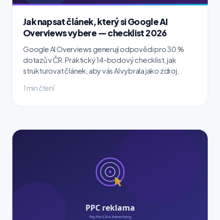
Jak napsat článek, který si Google AI
Overviews vybere — checklist 2026
Google AI Overviews generují odpovědi pro 30 %
dotazů v ČR. Praktický 14-bodový checklist, jak
strukturovat článek, aby vás AI vybrala jako zdroj.
1 min čtení