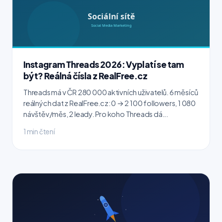
Instagram Threads 2026: Vyplatí se tam
být? Reálná čísla z RealFree.cz
Threads má v ČR 280 000 aktivních uživatelů. 6 měsíců
reálných dat z RealFree.cz: 0 → 2 100 followers, 1 080
návštěv/měs, 2 leady. Pro koho Threads dá...
1 min čtení