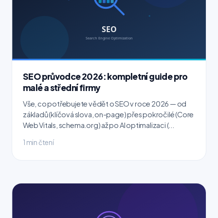
SEO průvodce 2026: kompletní guide pro
malé a střední firmy
Vše, co potřebujete vědět o SEO v roce 2026 — od
základů (klíčová slova, on-page) přes pokročilé (Core
Web Vitals, schema.org) až po AI optimalizaci (...
1 min čtení