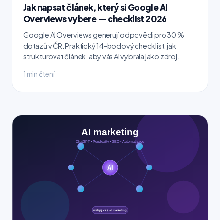
Jak napsat článek, který si Google AI
Overviews vybere — checklist 2026
Google AI Overviews generují odpovědi pro 30 %
dotazů v ČR. Praktický 14-bodový checklist, jak
strukturovat článek, aby vás AI vybrala jako zdroj.
1 min čtení