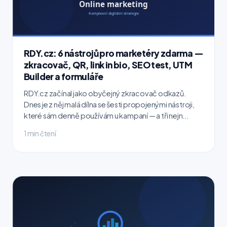
RDY.cz: 6 nástrojů pro marketéry zdarma —
zkracovač, QR, link in bio, SEO test, UTM
Builder a formuláře
RDY.cz začínal jako obyčejný zkracovač odkazů.
Dnes je z něj malá dílna se šesti propojenými nástroji,
které sám denně používám u kampaní — a tři nejn...
1 min čtení