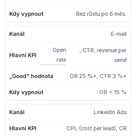
Bez růstu po 6 měs.
E-mail
Open
, CTR, revenue per
rate
send
OR 25 %+, CTR 3 %+
OR < 15 %
LinkedIn Ads
CPL (cost per lead), CR