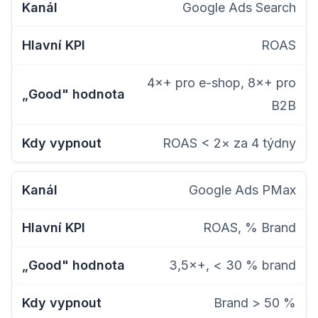
Google Ads Search
ROAS
4×+ pro e-shop, 8×+ pro
B2B
ROAS < 2× za 4 týdny
Google Ads PMax
ROAS, % Brand
3,5×+, < 30 % brand
Brand > 50 %