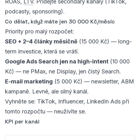
ROAS,
LTV
. Přidejte secondary kanály (TikTok,
podcasty, sponsoring).
Co dělat, když máte jen 30 000 Kč/měsíc
Priority pro malý rozpočet:
SEO + 2–4 články měsíčně
(15 000 Kč) — long-
term investice, která se vrátí.
Google Ads Search jen na high-intent
(10 000
Kč) — ne PMax, ne Display, jen čistý Search.
E-mail marketing
(5 000 Kč) — newsletter, ABM
kampaně. Levné, ale silný kanál.
Vyhněte se: TikTok, Influencer, LinkedIn Ads při
tomto rozpočtu — neuživíte se.
KPI per kanál