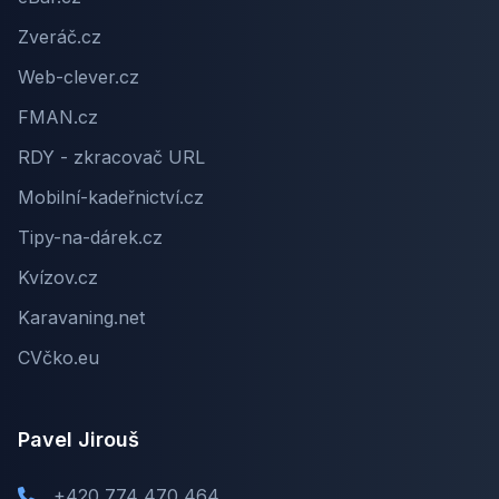
Zveráč.cz
Web-clever.cz
FMAN.cz
RDY - zkracovač URL
Mobilní-kadeřnictví.cz
Tipy-na-dárek.cz
Kvízov.cz
Karavaning.net
CVčko.eu
Pavel Jirouš
+420 774 470 464