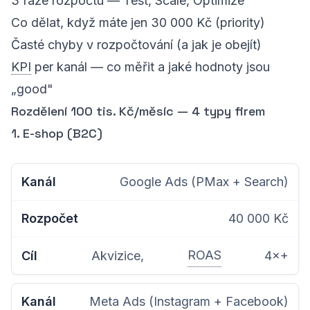
3 fáze rozpočtu — Test, Scale, Optimize
Co dělat, když máte jen 30 000 Kč (priority)
Časté chyby v rozpočtování (a jak je obejít)
KPI
per kanál — co měřit a jaké hodnoty jsou
„good"
Rozdělení 100 tis. Kč/měsíc — 4 typy firem
1. E-shop (B2C)
Google Ads (PMax + Search)
40 000 Kč
ROAS
Akvizice,
4×+
Meta Ads (Instagram + Facebook)