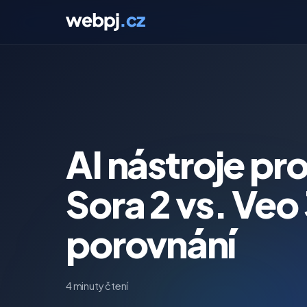
AI nástroje pr
Sora 2 vs. Veo
porovnání
4 minuty čtení