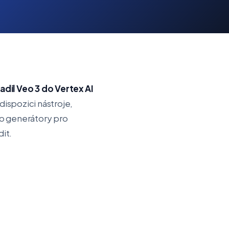
dil Veo 3 do Vertex AI
 dispozici nástroje,
eo generátory pro
dit.