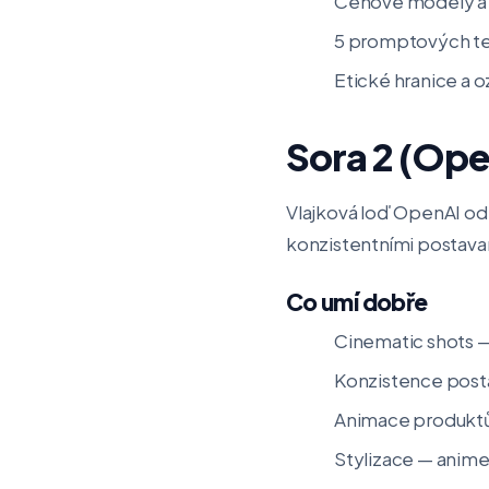
Cenové modely a 
5 promptových tech
Etické hranice a o
Sora 2 (Ope
Vlajková loď OpenAI od
konzistentními postava
Co umí dobře
Cinematic shots — 
Konzistence posta
Animace produktů
Stylizace — anime