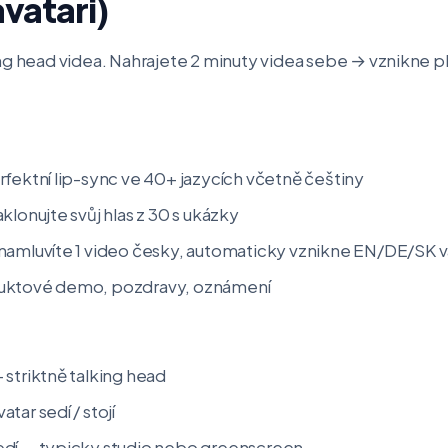
vatari)
ng head videa. Nahrajete 2 minuty videa sebe → vznikne ph
rfektní lip-sync ve 40+ jazycích včetně češtiny
klonujte svůj hlas z 30 s ukázky
namluvíte 1 video česky, automaticky vznikne EN/DE/SK v
uktové demo, pozdravy, oznámení
 striktně talking head
tar sedí / stojí
edí — typicky studio nebo greenscreen