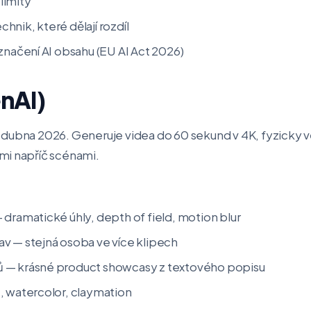
limity
nik, které dělají rozdíl
značení AI obsahu (EU AI Act 2026)
nAI)
 dubna 2026. Generuje videa do 60 sekund v 4K, fyzicky 
mi napříč scénami.
dramatické úhly, depth of field, motion blur
v — stejná osoba ve více klipech
 — krásné product showcasy z textového popisu
, watercolor, claymation