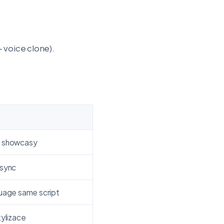
 voice clone).
c showcasy
-sync
guage same script
tylizace