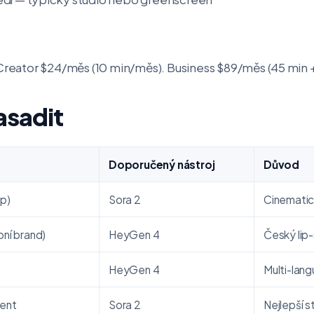
 Creator $24/měs (10 min/měs). Business $89/měs (45 min +
asadit
Doporučený nástroj
Důvod
p)
Sora 2
Cinemati
bní brand)
HeyGen 4
Český lip
HeyGen 4
Multi-lan
tent
Sora 2
Nejlepší s