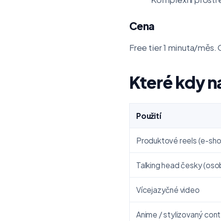
Cena
Free tier 1 minuta/měs.
Které kdy n
Použití
Produktové reels (e-sho
Talking head česky (oso
Vícejazyčné video
Anime / stylizovaný con