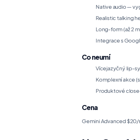
Native audio — vy
Realistic talking h
Long-form (až 2 mi
Integrace s Googl
Co neumí
Vícejazyčný lip-sy
Komplexní akce (s
Produktové close
Cena
Gemini Advanced $20/měs