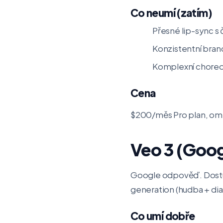
Co neumí (zatím)
Přesné lip-sync s 
Konzistentní bran
Komplexní choreo
Cena
$200/měs Pro plan, ome
Veo 3 (Goog
Google odpověď. Dostup
generation (hudba + dia
Co umí dobře