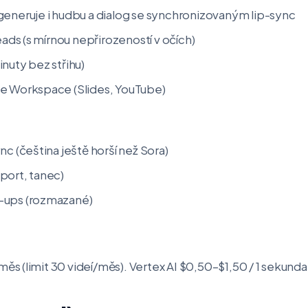
generuje i hudbu a dialog se synchronizovaným lip-sync
eads (s mírnou nepřirozeností v očích)
nuty bez střihu)
e Workspace (Slides, YouTube)
nc (čeština ještě horší než Sora)
port, tanec)
-ups (rozmazané)
 (limit 30 videí/měs). Vertex AI $0,50–$1,50 / 1 sekunda