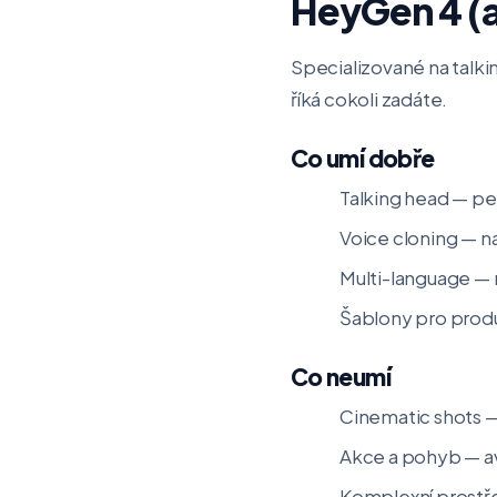
HeyGen 4 (a
Specializované na talki
říká cokoli zadáte.
Co umí dobře
Talking head — pe
Voice cloning — na
Multi-language — 
Šablony pro prod
Co neumí
Cinematic shots —
Akce a pohyb — ava
Komplexní prostř