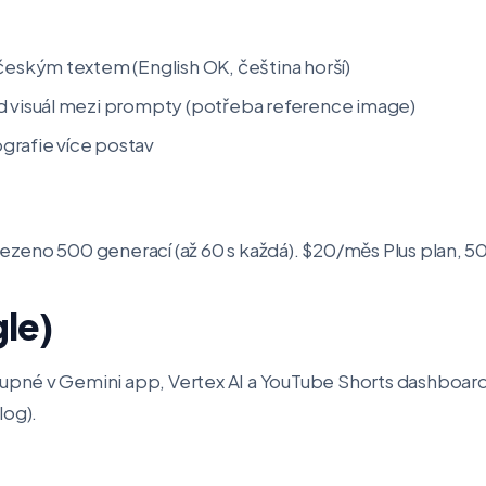
českým textem (English OK, čeština horší)
d visuál mezi prompty (potřeba reference image)
grafie více postav
zeno 500 generací (až 60 s každá). $20/měs Plus plan, 50
le)
né v Gemini app, Vertex AI a YouTube Shorts dashboard. 
log).