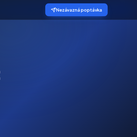
Nezávazná poptávka
: