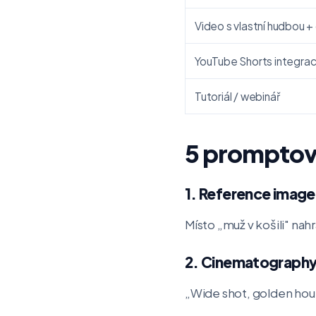
Video s vlastní hudbou 
YouTube Shorts integra
Tutoriál / webinář
5 promptový
1. Reference image
Místo „muž v košili" na
2. Cinematography
„Wide shot, golden hour