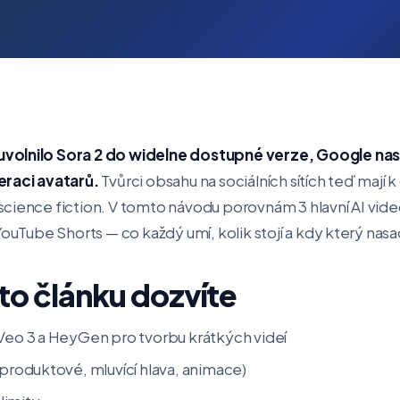
volnilo Sora 2 do widelne dostupné verze, Google nasa
eraci avatarů.
Tvůrci obsahu na sociálních sítích teď mají k
cience fiction. V tomto návodu porovnám 3 hlavní AI vid
YouTube Shorts — co každý umí, kolik stojí a kdy který nasa
to článku dozvíte
 Veo 3 a HeyGen pro tvorbu krátkých videí
(produktové, mluvící hlava, animace)