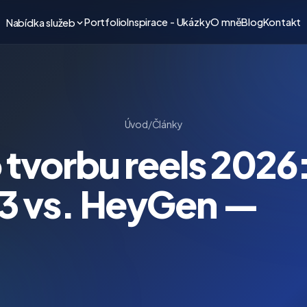
Portfolio
Inspirace - Ukázky
O mně
Blog
Kontakt
Nabídka služeb
Úvod
/
Články
o tvorbu reels 2026
 3 vs. HeyGen —