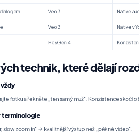
+ dialogem
Veo 3
Native au
ce
Veo 3
Native v 
HeyGen 4
Konzisten
ch technik, které dělají rozd
 vždy
hrajte fotku a řekněte „ten samý muž". Konzistence skočí o
 terminologie
, slow zoom in" → kvalitnější výstup než „pěkné video".