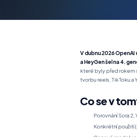
V dubnu 2026 OpenAI u
a HeyGen šel na 4. gen
které byly před rokem s
tvorbu reels, TikToku a 
Co se v tom
Porovnání Sora 2,
Konkrétní použití 