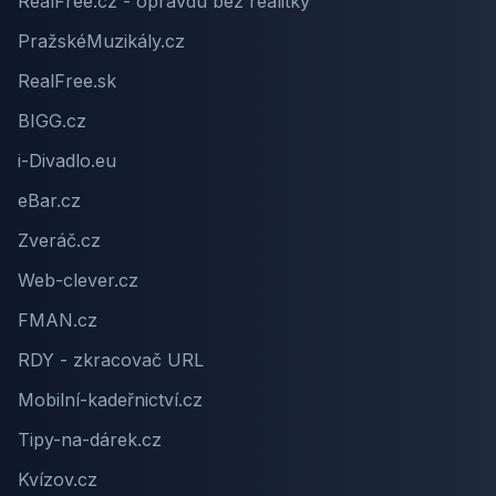
RealFree.cz - opravdu bez realitky
PražskéMuzikály.cz
RealFree.sk
BIGG.cz
i-Divadlo.eu
eBar.cz
Zveráč.cz
Web-clever.cz
FMAN.cz
RDY - zkracovač URL
Mobilní-kadeřnictví.cz
Tipy-na-dárek.cz
Kvízov.cz