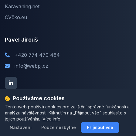
Karavaning.net
CVčko.eu
Pavel Jirouš
+420 774 470 464
info@webpj.cz
Používáme cookies
Tento web používá cookies pro zajištění správné funkčnosti a
analýzu návštěvnosti. Kliknutím na „Přijmout vše" souhlasíte s
jejich používáním.
© 2026 webpj.cz. Všechna práva vyhrazena.
Více info
Nastavení
Pavel Jirouš | IČ: 06484824
Pouze nezbytné
Přijmout vše