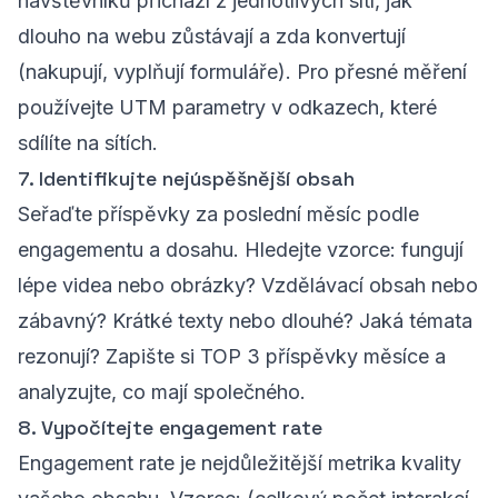
návštěvníků přichází z jednotlivých sítí, jak
dlouho na webu zůstávají a zda konvertují
(nakupují, vyplňují formuláře). Pro přesné měření
používejte UTM parametry v odkazech, které
sdílíte na sítích.
7. Identifikujte nejúspěšnější obsah
Seřaďte příspěvky za poslední měsíc podle
engagementu a dosahu. Hledejte vzorce: fungují
lépe videa nebo obrázky? Vzdělávací obsah nebo
zábavný? Krátké texty nebo dlouhé? Jaká témata
rezonují? Zapište si TOP 3 příspěvky měsíce a
analyzujte, co mají společného.
8. Vypočítejte engagement rate
Engagement rate je nejdůležitější metrika kvality