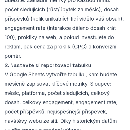
důležité. Základní metriky pro každou firmu:
počet sledujících (růst/úbytek za měsíc), dosah
příspěvků (kolik unikátních lidí vidělo váš obsah),
engagement rate
(interakce děleno dosah krát
100), prokliky na web, a pokud investujete do
reklam, pak cena za proklik (
CPC
) a konverzní
poměr.
2. Nastavte si reportovací tabulku
V Google Sheets vytvořte tabulku, kam budete
měsíčně zapisovat klíčové metriky. Sloupce:
měsíc, platforma, počet sledujících, celkový
dosah, celkový engagement, engagement rate,
počet příspěvků, nejúspěšnější příspěvek,
návštěvy webu ze sítí. Díky historickým datům