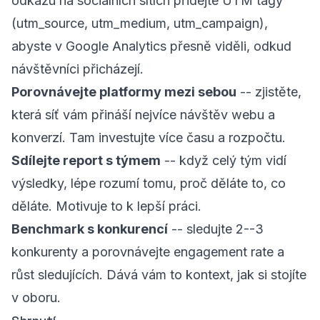
odkazu na sociálních sítích přidejte UTM tagy
(utm_source, utm_medium, utm_campaign),
abyste v Google Analytics přesně viděli, odkud
návštěvníci přicházejí.
Porovnávejte platformy mezi sebou
-- zjistěte,
která síť vám přináší nejvíce návštěv webu a
konverzí. Tam investujte více času a rozpočtu.
Sdílejte report s týmem
-- když celý tým vidí
výsledky, lépe rozumí tomu, proč děláte to, co
děláte. Motivuje to k lepší práci.
Benchmark s konkurencí
-- sledujte 2--3
konkurenty a porovnávejte engagement rate a
růst sledujících. Dává vám to kontext, jak si stojíte
v oboru.