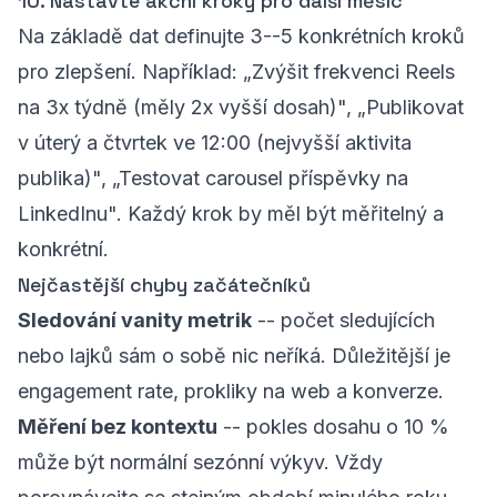
10. Nastavte akční kroky pro další měsíc
Na základě dat definujte 3--5 konkrétních kroků
pro zlepšení. Například: „Zvýšit frekvenci Reels
na 3x týdně (měly 2x vyšší dosah)", „Publikovat
v úterý a čtvrtek ve 12:00 (nejvyšší aktivita
publika)", „Testovat carousel příspěvky na
LinkedInu". Každý krok by měl být měřitelný a
konkrétní.
Nejčastější chyby začátečníků
Sledování vanity metrik
-- počet sledujících
nebo lajků sám o sobě nic neříká. Důležitější je
engagement rate, prokliky na web a konverze.
Měření bez kontextu
-- pokles dosahu o 10 %
může být normální sezónní výkyv. Vždy