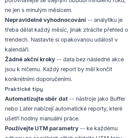
porovnávejte se stejným období minulého roku,
ne jen s minulým měsícem.
Nepravidelné vyhodnocování
-- analytiku je
třeba dělat každý měsíc, jinak ztrácíte přehled o
trendech. Nastavte si opakovanou událost v
kalendáři.
Žádné akční kroky
-- data bez následné akce
jsou k ničemu. Každý report by měl končit
konkrétními doporučeními.
Praktické tipy
Automatizujte sběr dat
-- nástroje jako Buffer
nebo Later nabízejí automatické reporty, které
ušetří hodiny manuální práce.
Používejte UTM parametry
-- ke každému