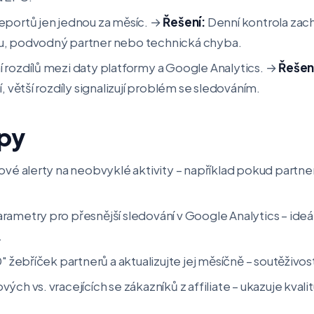
eportů jen jednou za měsíc. →
Řešení:
Denní kontrola zac
u, podvodný partner nebo technická chyba.
 rozdílů mezi daty platformy a Google Analytics. →
Řešen
, větší rozdíly signalizují problém se sledováním.
ipy
ové alerty na neobvyklé aktivity – například pokud partne
ametry pro přesnější sledování v Google Analytics – ideál
.
0" žebříček partnerů a aktualizujte jej měsíčně – soutěživos
ých vs. vracejících se zákazníků z affiliate – ukazuje kvali