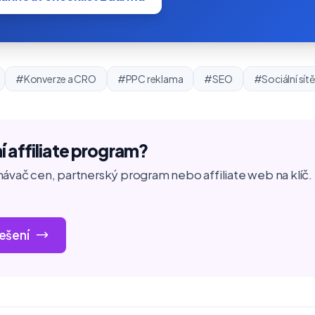
#Konverze a CRO
#PPC reklama
#SEO
#Sociální sít
í affiliate program?
ávač cen, partnerský program nebo affiliate web na klíč. 
.
řešení