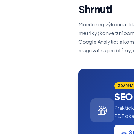
Shrnutí
Monitoring výkonu affil
metriky (konverzní pomě
Google Analytics a kom
reagovat na problémy, 
ZDARMA
SEO 
🎁
Praktick
PDF okam
S