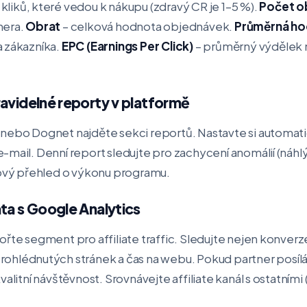
kliků, které vedou k nákupu (zdravý CR je 1–5 %).
Počet o
nera.
Obrat
– celková hodnota objednávek.
Průměrná ho
a zákazníka.
EPC (Earnings Per Click)
– průměrný výdělek na
ravidelné reporty v platformě
nebo Dognet najděte sekci reportů. Nastavte si automatic
-mail. Denní report sledujte pro zachycení anomálií (náhl
kový přehled o výkonu programu.
ta s Google Analytics
řte segment pro affiliate traffic. Sledujte nejen konverze,
rohlédnutých stránek a čas na webu. Pokud partner posílá 
valitní návštěvnost. Srovnávejte affiliate kanál s ostatním