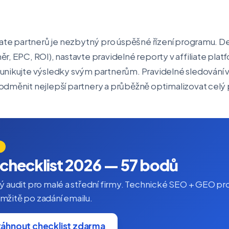
iate partnerů je nezbytný pro úspěšné řízení programu. Def
r, EPC, ROI), nastavte pravidelné reporty v affiliate plat
unikujte výsledky svým partnerům. Pravidelné sledování 
odměnit nejlepší partnery a průběžně optimalizovat celý
checklist 2026 — 57 bodů
ý audit pro malé a střední firmy. Technické SEO + GEO pr
žitě po zadání emailu.
táhnout checklist zdarma