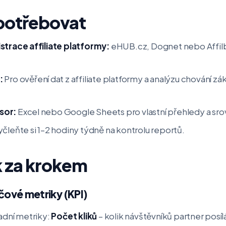
potřebovat
strace affiliate platformy:
eHUB.cz, Dognet nebo Affilb
:
Pro ověření dat z affiliate platformy a analýzu chování zá
sor:
Excel nebo Google Sheets pro vlastní přehledy a sro
čleňte si 1–2 hodiny týdně na kontrolu reportů.
k za krokem
íčové metriky (KPI)
adní metriky:
Počet kliků
– kolik návštěvníků partner posí