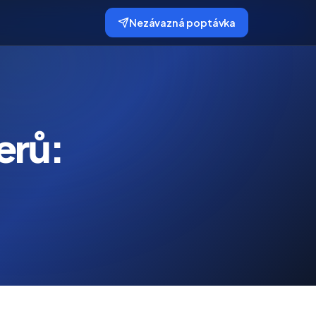
Nezávazná poptávka
erů: