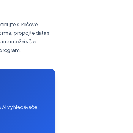
inujte si klíčové
formě, propojte data s
vám umožní včas
 program.
o AI vyhledávače.