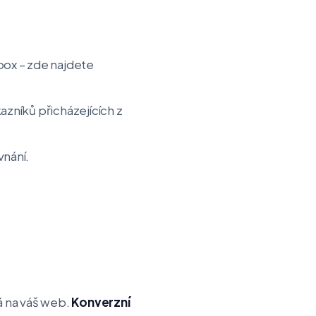
ox – zde najdete
kazníků přicházejících z
vnání.
lá na váš web.
Konverzní