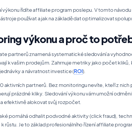
 výkonu řídíte affiliate program poslepu. V tomto návodu 
ástroje používat a jak na základě dat optimalizovat spolupr
oring výkonu a proč to potře
iate partnerů znamená systematické sledování a vyhodnoc
pívají k vašim prodejům. Zahrnuje metriky jako počet kliků
dnávky a návratnost investice (
ROI
).
 aktivních partnerů. Bez monitoringu nevíte, kteří z nich př
enerují prázdné kliky. Sledování výkonu vám umožní odměnit
a efektivně alokovat svůj rozpočet.
aké pomáhá odhalit podvodné aktivity (click fraud), tec
 k růstu. Je to základ profesionálního řízení affiliate progr