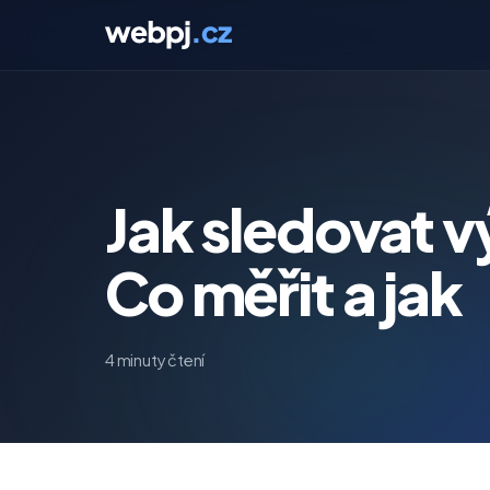
Jak sledovat vý
Co měřit a jak
4 minuty čtení