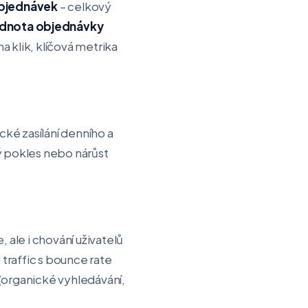
bjednávek
– celkový
dnota objednávky
 klik, klíčová metrika
ké zasílání denního a
ý pokles nebo nárůst
 ale i chování uživatelů
traffic s bounce rate
i (organické vyhledávání,