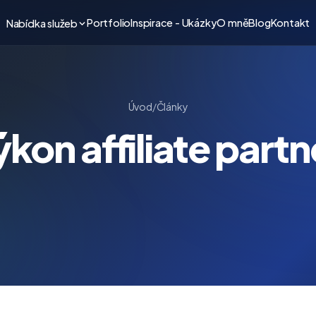
Portfolio
Inspirace - Ukázky
O mně
Blog
Kontakt
Nabídka služeb
Úvod
/
Články
kon affiliate partn