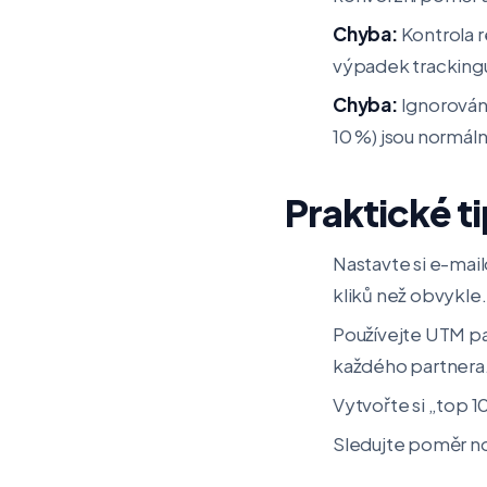
Chyba:
Kontrola r
výpadek tracking
Chyba:
Ignorování
10 %) jsou normální
Praktické t
Nastavte si e-mail
kliků než obvykle.
Používejte UTM par
každého partnera
Vytvořte si „top 1
Sledujte poměr nov