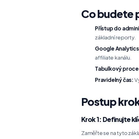
Co budete 
Přístup do admini
základní reporty.
Google Analytics
affiliate kanálu.
Tabulkový proce
Pravidelný čas:
Vy
Postup kro
Krok 1: Definujte kl
Zaměřte se na tyto zákl