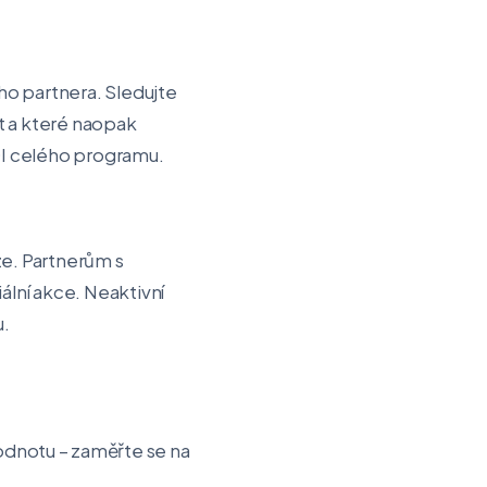
ho partnera. Sledujte
t a které naopak
OI celého programu.
ze. Partnerům s
lní akce. Neaktivní
u.
odnotu – zaměřte se na