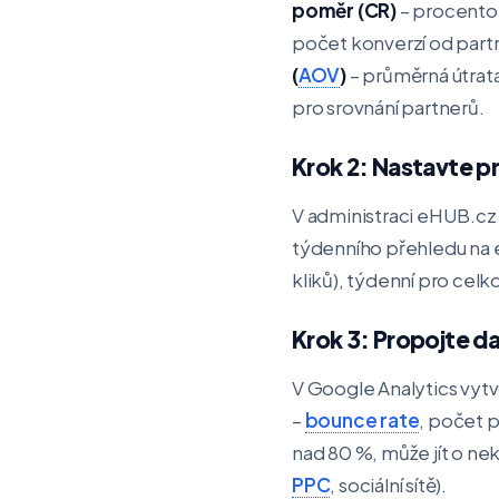
poměr (CR)
– procento 
počet konverzí od part
(
AOV
)
– průměrná útrat
pro srovnání partnerů.
Krok 2: Nastavte p
V administraci eHUB.cz 
týdenního přehledu na e
kliků), týdenní pro cel
Krok 3: Propojte da
V Google Analytics vytvo
–
bounce rate
, počet p
nad 80 %, může jít o nek
PPC
, sociální sítě).