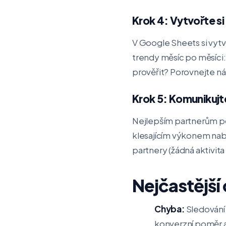
Krok 4: Vytvořte s
V Google Sheets si vytv
trendy měsíc po měsíci:
prověřit? Porovnejte n
Krok 5: Komunikujt
Nejlepším partnerům pos
klesajícím výkonem nab
partnery (žádná aktivit
Nejčastější
Chyba:
Sledování
konverzní poměr 