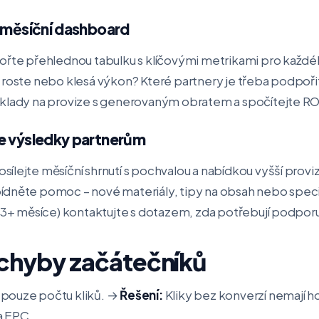
i měsíční dashboard
ořte přehlednou tabulku s klíčovými metrikami pro každé
 roste nebo klesá výkon? Které partnery je třeba podpoři
áklady na provize s generovaným obratem a spočítejte R
e výsledky partnerům
ílejte měsíční shrnutí s pochvalou a nabídkou vyšší provi
ídněte pomoc – nové materiály, tipy na obsah nebo speciá
a 3+ měsíce) kontaktujte s dotazem, zda potřebují podpor
 chyby začátečníků
 pouze počtu kliků. →
Řešení:
Kliky bez konverzí nemají h
a EPC.