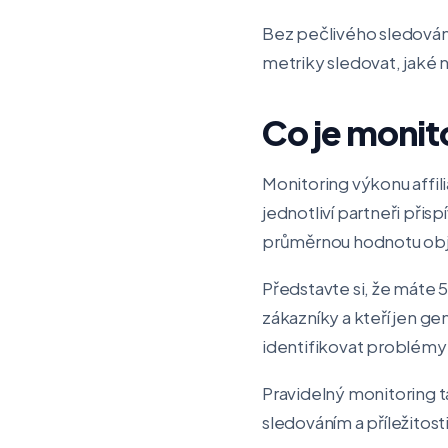
Bez pečlivého sledování
metriky sledovat, jaké n
Co je monit
Monitoring výkonu affil
jednotliví partneři přis
průměrnou hodnotu obje
Představte si, že máte 50
zákazníky a kteří jen g
identifikovat problémy 
Pravidelný monitoring t
sledováním a příležitosti