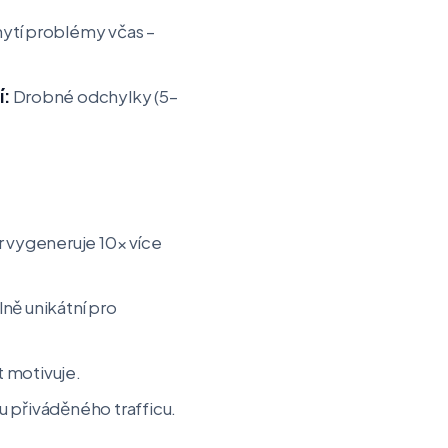
hytí problémy včas –
í:
Drobné odchylky (5–
r vygeneruje 10× více
ně unikátní pro
t motivuje.
tu přiváděného trafficu.