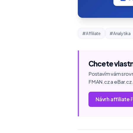
#Affiliate
#Analytika
Chcete vlastn
Postavím vám srovn
FMAN.cz a eBar.cz
Návrh affiliate 