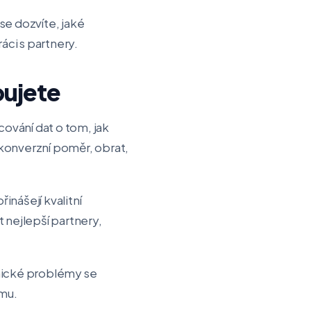
se dozvíte, jaké
áci s partnery.
bujete
ování dat o tom, jak
, konverzní poměr, obrat,
inášejí kvalitní
 nejlepší partnery,
hnické problémy se
amu.