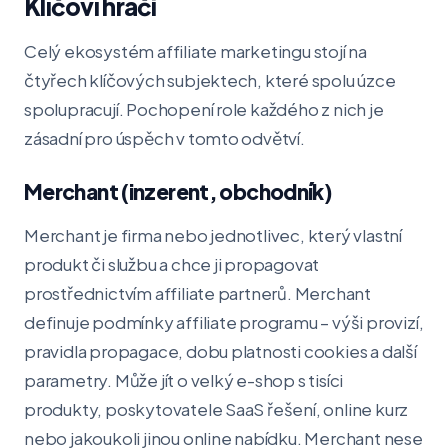
Klíčoví hráči
Celý ekosystém affiliate marketingu stojí na
čtyřech klíčových subjektech, které spolu úzce
spolupracují. Pochopení role každého z nich je
zásadní pro úspěch v tomto odvětví.
Merchant (inzerent, obchodník)
Merchant je firma nebo jednotlivec, který vlastní
produkt či službu a chce ji propagovat
prostřednictvím affiliate partnerů. Merchant
definuje podmínky affiliate programu – výši provizí,
pravidla propagace, dobu platnosti cookies a další
parametry. Může jít o velký e-shop s tisíci
produkty, poskytovatele SaaS řešení, online kurz
nebo jakoukoli jinou online nabídku. Merchant nese