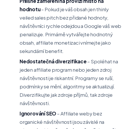
Přílišné zaměření na provizi místo na
hodnotu
– Pokud je váš obsah jen thinly
veiled sales pitch bez přidané hodnoty,
návštěvníci rychle odejdou a Google váš web
penalizuje. Primárně vytvářejte hodnotný
obsah, affiliate monetizaci vnímejte jako
sekundární benefit.
Nedostatečná diverzifikace
– Spoléhat na
jeden affiliate program nebo jeden zdroj
návštěvnosti je riskantní. Programy se ruší,
podmínky se mění, algoritmy se aktualizují.
Diverzifikujte jak zdroje příjmů, tak zdroje
návštěvnosti.
Ignorování SEO
– Affiliate weby bez
organické návštěvnosti jsou závislé na