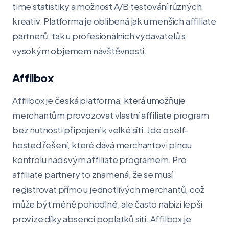
time statistiky a možnost A/B testování různých
kreativ. Platforma je oblíbená jak u menších affiliate
partnerů, tak u profesionálních vydavatelů s
vysokým objemem návštěvnosti.
Affilbox
Affilbox je česká platforma, která umožňuje
merchantům provozovat vlastní affiliate program
bez nutnosti připojení k velké síti. Jde o self-
hosted řešení, které dává merchantovi plnou
kontrolu nad svým affiliate programem. Pro
affiliate partnery to znamená, že se musí
registrovat přímo u jednotlivých merchantů, což
může být méně pohodlné, ale často nabízí lepší
provize díky absenci poplatků síti. Affilbox je