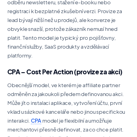
odběru newsletteru, stažení e-booku nebo
registraci k bezplatné zkušební verzi. Provize za
lead bývají nižší než u prodejů, ale konverze je
obvykle snazší, protože zákazník nemusí hned
platit. Tento model je typický pro pojišťovny,
finanční služby, SaaS produkty a vzdělávací
platformy.
CPA – Cost Per Action (provize za akci)
Obecnější model, ve kterém je affiliate partner
odměněn za jakoukoli předem definovanou akci.
Může jít o instalaci aplikace, vytvoření účtu, první
vklad u sázkové kanceláře nebo jinou specifickou
interakci.
CPA
model je flexibilní a umožňuje
merchantovi přesně definovat, za co chce platit.