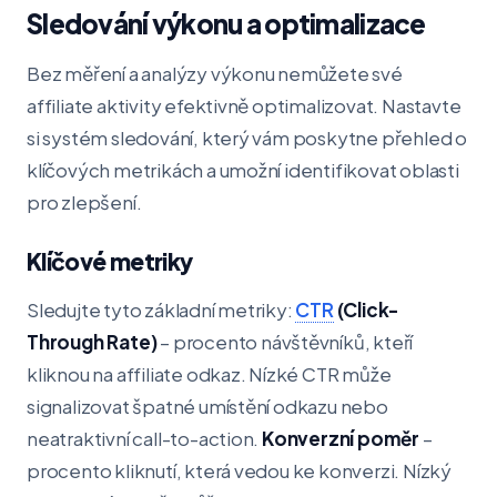
Sledování výkonu a optimalizace
Bez měření a analýzy výkonu nemůžete své
affiliate aktivity efektivně optimalizovat. Nastavte
si systém sledování, který vám poskytne přehled o
klíčových metrikách a umožní identifikovat oblasti
pro zlepšení.
Klíčové metriky
Sledujte tyto základní metriky:
CTR
(Click-
Through Rate)
– procento návštěvníků, kteří
kliknou na affiliate odkaz. Nízké CTR může
signalizovat špatné umístění odkazu nebo
neatraktivní call-to-action.
Konverzní poměr
–
procento kliknutí, která vedou ke konverzi. Nízký