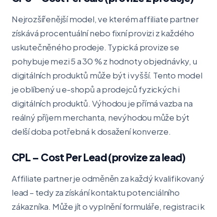
Nejrozšířenější model, ve kterém affiliate partner
získává procentuální nebo fixní provizi z každého
uskutečněného prodeje. Typická provize se
pohybuje mezi 5 a 30 % z hodnoty objednávky, u
digitálních produktů může být i vyšší. Tento model
je oblíbený u e-shopů a prodejců fyzických i
digitálních produktů. Výhodou je přímá vazba na
reálný příjem merchanta, nevýhodou může být
delší doba potřebná k dosažení konverze.
CPL – Cost Per Lead (provize za lead)
Affiliate partner je odměněn za každý kvalifikovaný
lead – tedy za získání kontaktu potenciálního
zákazníka. Může jít o vyplnění formuláře, registraci k