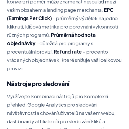
konverzní poměr může znamenat nesoulad mezi
vaším obsahem a landing page merchanta.
EPC
(Earnings Per Click)
– průměrný výdělek na jedno
kliknutí, klíčová metrika pro porovnání výkonnosti
různých programů.
Průměrná hodnota
objednávky
– důležitá pro programy s
procentuální provizí.
Refund rate
– procento
vrácených objednávek, které snižuje vaši celkovou
provizi.
Nástroje pro sledování
Využívejte kombinaci nástrojů pro komplexní
přehled: Google Analytics pro sledování
návštěvnosti a chování uživatelů na vašem webu,
dashboardy affiliate sítí pro sledování kliků a