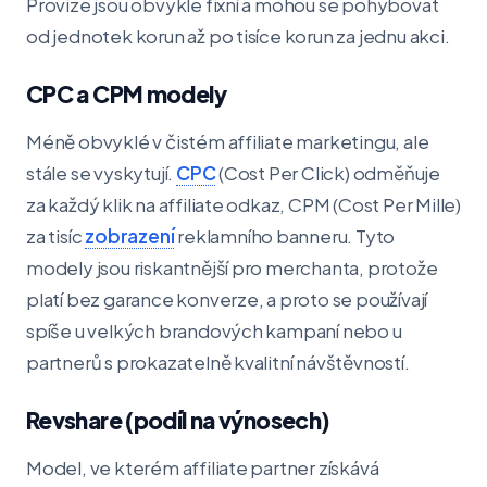
Provize jsou obvykle fixní a mohou se pohybovat
od jednotek korun až po tisíce korun za jednu akci.
CPC a CPM modely
Méně obvyklé v čistém affiliate marketingu, ale
stále se vyskytují.
CPC
(Cost Per Click) odměňuje
za každý klik na affiliate odkaz, CPM (Cost Per Mille)
za tisíc
zobrazení
reklamního banneru. Tyto
modely jsou riskantnější pro merchanta, protože
platí bez garance konverze, a proto se používají
spíše u velkých brandových kampaní nebo u
partnerů s prokazatelně kvalitní návštěvností.
Revshare (podíl na výnosech)
Model, ve kterém affiliate partner získává