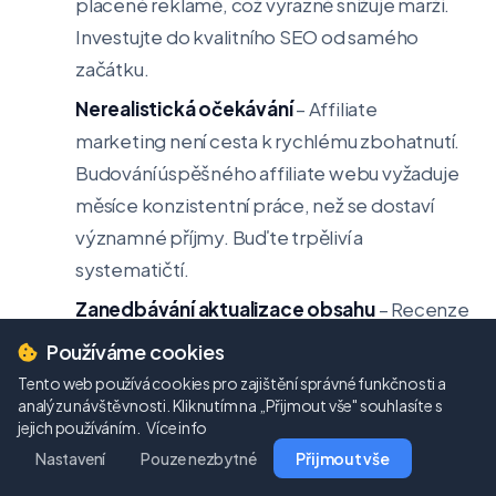
placené reklamě, což výrazně snižuje marži.
Investujte do kvalitního SEO od samého
začátku.
Nerealistická očekávání
– Affiliate
marketing není cesta k rychlému zbohatnutí.
Budování úspěšného affiliate webu vyžaduje
měsíce konzistentní práce, než se dostaví
významné příjmy. Buďte trpěliví a
systematičtí.
Zanedbávání aktualizace obsahu
– Recenze
a srovnání zastarávají. Produkty se mění, ceny
Používáme cookies
se aktualizují, nové alternativy přicházejí na
Tento web používá cookies pro zajištění správné funkčnosti a
trh. Pravidelně aktualizujte svůj obsah, aby
analýzu návštěvnosti. Kliknutím na „Přijmout vše" souhlasíte s
jejich používáním.
Více info
zůstal relevantní a přesný.
Nastavení
Pouze nezbytné
Přijmout vše
Špatná uživatelská zkušenost
– Pomalý