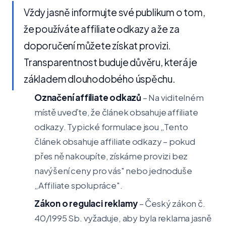
Vždy jasně informujte své publikum o tom,
že používáte affiliate odkazy a že za
doporučení můžete získat provizi.
Transparentnost buduje důvěru, která je
základem dlouhodobého úspěchu.
Označení affiliate odkazů
– Na viditelném
místě uveďte, že článek obsahuje affiliate
odkazy. Typické formulace jsou „Tento
článek obsahuje affiliate odkazy – pokud
přes ně nakoupíte, získáme provizi bez
navýšení ceny pro vás" nebo jednoduše
„Affiliate spolupráce".
Zákon o regulaci reklamy
– Český zákon č.
40/1995 Sb. vyžaduje, aby byla reklama jasně