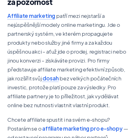
za pozornost
Affiliate marketing
patří mezi nejstarší a
nejúspěšnější modely online marketingu. Jde o
partnerský systém, ve kterém propagujete
produkty nebo služby jiné firmy a za každou
úspěšnou akci – ať už jde o prodej, registraci nebo
jinou konverzi – získáváte provizi. Pro firmy
představuje affiliate marketing efektivní způsob,
jak rozšířit svůj
dosah
bez velkých počátečních
investic, protože platí pouze za výsledky. Pro
affiliate partnery je to příležitost, jak vydělávat
online bez nutnosti vlastnit vlastní produkt.
Chcete affiliate spustit i na svém e-shopu?
Postarám se o
affiliate marketing pro e-shopy
—
od nastavení programu po nábor partnerů.