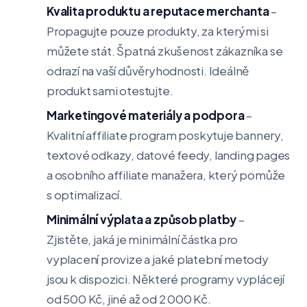
Kvalita produktu a reputace merchanta
–
Propagujte pouze produkty, za kterými si
můžete stát. Špatná zkušenost zákazníka se
odrazí na vaší důvěryhodnosti. Ideálně
produkt sami otestujte.
Marketingové materiály a podpora
–
Kvalitní affiliate program poskytuje bannery,
textové odkazy, datové feedy, landing pages
a osobního affiliate manažera, který pomůže
s optimalizací.
Minimální výplata a způsob platby
–
Zjistěte, jaká je minimální částka pro
vyplacení provize a jaké platební metody
jsou k dispozici. Některé programy vyplácejí
od 500 Kč, jiné až od 2 000 Kč.