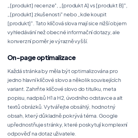
„[produkt] recenze", „[produkt A] vs [produkt B]",
„[produkt] zkušenosti" nebo „kde koupit
[produkt]". Tato klíčová slova mají sice nižší objem
vyhledávání než obecné informační dotazy, ale
konverzní poměr je výrazně vyšší.
On-page optimalizace
Každá stránka by měla být optimalizována pro
jedno hlavní klíčové slovo a několik souvisejících
variant. Zahrňte klíčové slovo do titulku, meta
popisu, nadpisů H1 a H2, úvodního odstavce a alt
textů obrázků. Vytvářejte obsáhlý, hodnotný
obsah, který důkladně pokrývá téma. Google
upřednostňuje stránky, které poskytují komplexní
odpověď na dotaz uživatele.