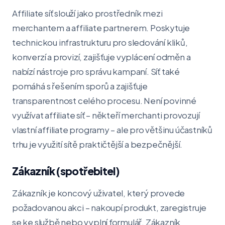
Affiliate síť slouží jako prostředník mezi
merchantem a affiliate partnerem. Poskytuje
technickou infrastrukturu pro sledování kliků,
konverzí a provizí, zajišťuje vyplácení odměn a
nabízí nástroje pro správu kampaní. Síť také
pomáhá s řešením sporů a zajišťuje
transparentnost celého procesu. Není povinné
využívat affiliate síť – někteří merchanti provozují
vlastní affiliate programy – ale pro většinu účastníků
trhu je využití sítě praktičtější a bezpečnější.
Zákazník (spotřebitel)
Zákazník je koncový uživatel, který provede
požadovanou akci – nakoupí produkt, zaregistruje
se ke službě nebo vyplní formulář. Zákazník