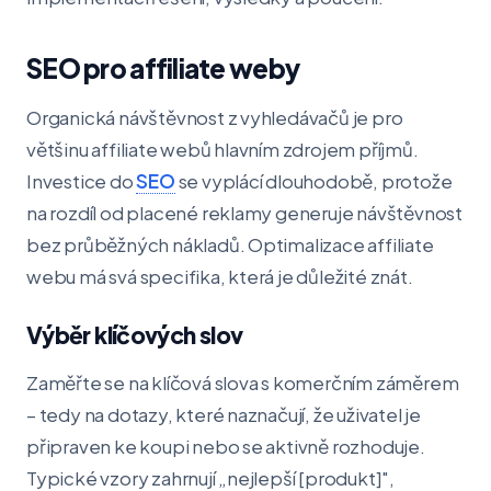
SEO pro affiliate weby
Organická návštěvnost z vyhledávačů je pro
většinu affiliate webů hlavním zdrojem příjmů.
Investice do
SEO
se vyplácí dlouhodobě, protože
na rozdíl od placené reklamy generuje návštěvnost
bez průběžných nákladů. Optimalizace affiliate
webu má svá specifika, která je důležité znát.
Výběr klíčových slov
Zaměřte se na klíčová slova s komerčním záměrem
– tedy na dotazy, které naznačují, že uživatel je
připraven ke koupi nebo se aktivně rozhoduje.
Typické vzory zahrnují „nejlepší [produkt]",