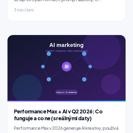
3 min čtení
Performance Max + AI v Q2 2026: Co
funguje a co ne (s reálnými daty)
Performance Max v 2026 generuje AI kreativy, používá