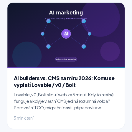
AI builders vs. CMS na míru 2026: Komu se
vyplatí Lovable / v0 / Bolt
Lovable, v0, Bolt slibují web za 5 minut. Kdy to reálně
funguje a kdy je vlastní CMS jediná rozumná volba?
Porovnání TCO, migrační pasti, případovka w...
5 min čtení