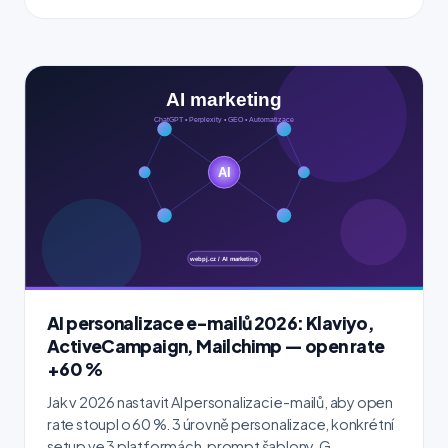
AI personalizace e-mailů 2026: Klaviyo,
ActiveCampaign, Mailchimp — open rate
+60 %
Jak v 2026 nastavit AI personalizaci e-mailů, aby open
rate stoupl o 60 %. 3 úrovně personalizace, konkrétní
setup ve 3 platformách, prompt šablony, G...