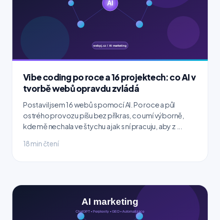
Vibe coding po roce a 16 projektech: co AI v
tvorbě webů opravdu zvládá
Postavil jsem 16 webů s pomocí AI. Po roce a půl
ostrého provozu píšu bez příkras, co umí výborně,
kde mě nechala ve štychu a jak s ní pracuju, aby z ...
18 min čtení