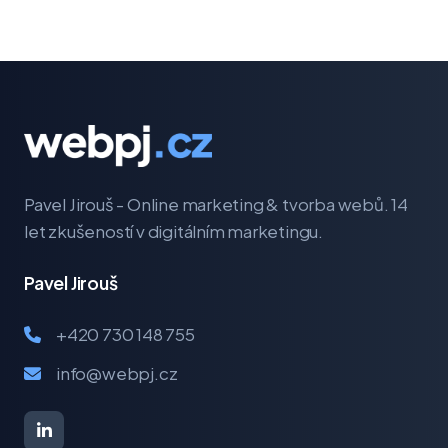
Pavel Jirouš - Online marketing & tvorba webů. 14
let zkušeností v digitálním marketingu.
Pavel Jirouš
+420 730 148 755
info@webpj.cz