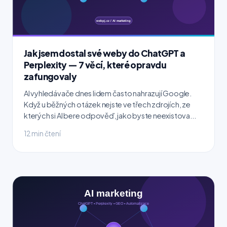
Jak jsem dostal své weby do ChatGPT a
Perplexity — 7 věcí, které opravdu
zafungovaly
AI vyhledávače dnes lidem často nahrazují Google.
Když u běžných otázek nejste ve třech zdrojích, ze
kterých si AI bere odpověď, jako byste neexistova...
12 min čtení