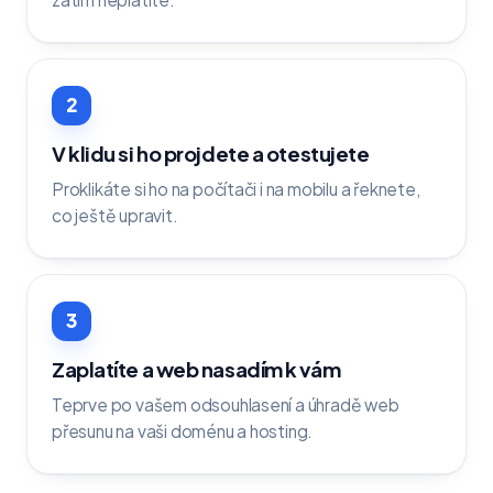
2
V klidu si ho projdete a otestujete
Proklikáte si ho na počítači i na mobilu a řeknete,
co ještě upravit.
3
Zaplatíte a web nasadím k vám
Teprve po vašem odsouhlasení a úhradě web
přesunu na vaši doménu a hosting.