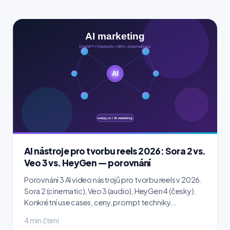
AI nástroje pro tvorbu reels 2026: Sora 2 vs.
Veo 3 vs. HeyGen — porovnání
Porovnání 3 AI video nástrojů pro tvorbu reels v 2026.
Sora 2 (cinematic), Veo 3 (audio), HeyGen 4 (česky).
Konkrétní use cases, ceny, prompt techniky...
4 min čtení