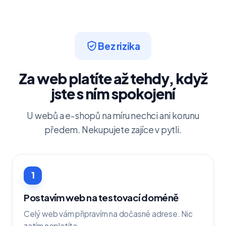
Bez rizika
Za web platíte až tehdy, když
jste s ním spokojení
U webů a e-shopů na míru nechci ani korunu
předem. Nekupujete zajíce v pytli.
1
Postavím web na testovací doméně
Celý web vám připravím na dočasné adrese. Nic
zatím neplatíte.