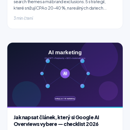
search themes a má brand exclusions. 5 strategií,
které snižují CPA o 20–40 %, na reálných datech...
3 min čtení
Jak napsat článek, který si Google AI
Overviews vybere — checklist 2026