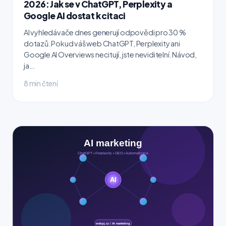
2026: Jak se v ChatGPT, Perplexity a
Google AI dostat k citaci
AI vyhledávače dnes generují odpovědi pro 30 %
dotazů. Pokud váš web ChatGPT, Perplexity ani
Google AI Overviews necitují, jste neviditelní. Návod,
ja...
8 min čtení