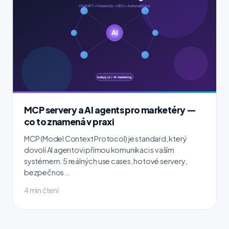
MCP servery a AI agents pro marketéry —
co to znamená v praxi
MCP (Model Context Protocol) je standard, který
dovolí AI agentovi přímou komunikaci s vaším
systémem. 5 reálných use cases, hotové servery,
bezpečnos...
4 min čtení