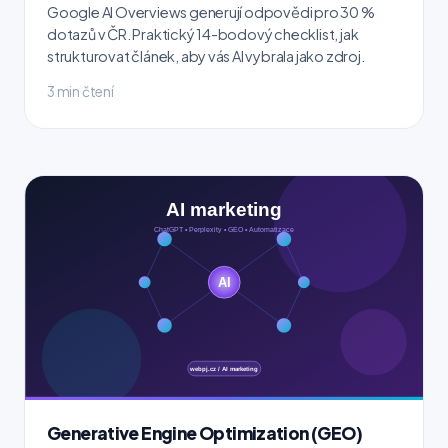
Google AI Overviews generují odpovědi pro 30 %
dotazů v ČR. Praktický 14-bodový checklist, jak
strukturovat článek, aby vás AI vybrala jako zdroj.
3 min čtení
Generative Engine Optimization (GEO)