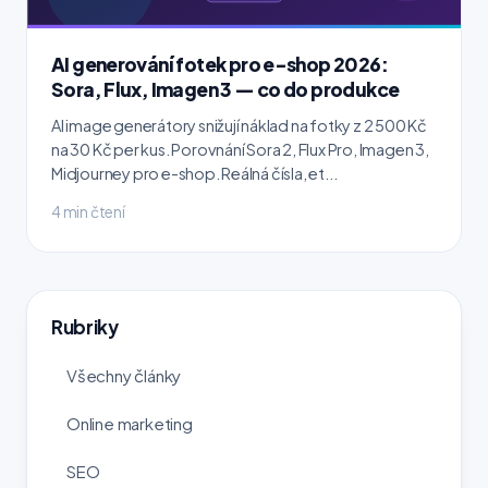
AI generování fotek pro e-shop 2026:
Sora, Flux, Imagen 3 — co do produkce
AI image generátory snižují náklad na fotky z 2 500 Kč
na 30 Kč per kus. Porovnání Sora 2, Flux Pro, Imagen 3,
Midjourney pro e-shop. Reálná čísla, et...
4 min čtení
Rubriky
Všechny články
Online marketing
SEO