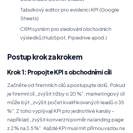
Tabulkový editor pro evidenci KPI (Google
Sheets)
CRM systém pro sledování obchodních
výsledků (HubSpot, Pipedrive apod.)
Postup krok za krokem
Krok 1: Propojte KPI s obchodními cíli
Začněte od firemních cílů a postupujte dolů. Pokud
je firemní cíl „zvýšit tržby o 20 %", marketingový cíl
může být „zvýšit počet kvalifikovaných leadů o 35
%". Z toho vyplývají KPI pro jednotlivé kanály –
například „zvýšit konverzní poměr na landing page
z 2 % na 3,5 %". Každé KPI musí mít přímou vazbu na