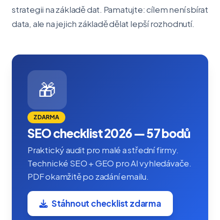
strategii na základě dat. Pamatujte: cílem není sbírat
data, ale na jejich základě dělat lepší rozhodnutí.
🎁
ZDARMA
SEO checklist 2026 — 57 bodů
Praktický audit pro malé a střední firmy.
Technické SEO + GEO pro AI vyhledávače.
PDF okamžitě po zadání emailu.
Stáhnout checklist zdarma