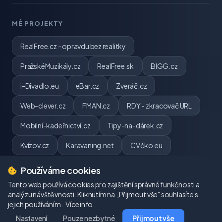
MÉ PROJEKTY
RealFree.cz - opravdu bez realitky
PražskéMuzikály.cz
RealFree.sk
BIGG.cz
i-Divadlo.eu
eBar.cz
Zveráč.cz
Web-clever.cz
FMAN.cz
RDY - zkracovač URL
Mobilní-kadeřnictví.cz
Tipy-na-dárek.cz
Kvízov.cz
Karavaning.net
CVčko.eu
Používáme cookies
Tento web používá cookies pro zajištění správné funkčnosti a
analýzu návštěvnosti. Kliknutím na „Přijmout vše" souhlasíte s
© 2026 webpj.cz. Všechna práva vyhrazena.
jejich používáním.
Více info
Pavel Jirouš | IČ: 06484824
Nastavení
Pouze nezbytné
Přijmout vše