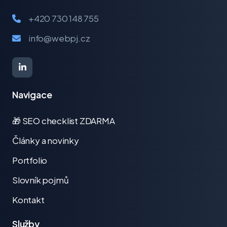
+420 730 148 755
info@webpj.cz
Navigace
🎁 SEO checklist ZDARMA
Články a novinky
Portfolio
Slovník pojmů
Kontakt
Služby