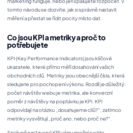
marketing funguje, nebo jen spalujete rozpočet. V
tomto návodu se dozvíte, jak si správně nastavit
měření a přestat se řídit pocity místo dat.
Co jsou KPI a metriky a proč to
potřebujete
KPI (Key Performance Indicators) jsou klíčové
ukazatele, které přímo měří dosahování vašich
obchodních cílů. Metriky jsou obecnější čísla, která
sledujete pro pochopení výkonu. Rozdíl je důležitý:
počet návštěv webu je metrika, ale konverzní
poměr z návštěvy na poptávku je KPI. KPI
odpovídají na otázku „dosahujeme cílů?", zatímco
metriky vysvětlují „proč ano, nebo proč ne?".
Správně nastavené KPI vám umožní rychle