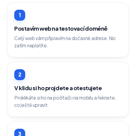
1
Postavím web na testovací doméně
Celý web vám připravím na dočasné adrese. Nic
zatím neplatíte.
2
V klidu si ho projdete a otestujete
Proklikáte si ho na počítači i na mobilu a řeknete,
co ještě upravit.
3