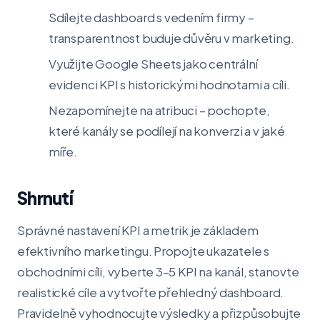
Sdílejte dashboard s vedením firmy –
transparentnost buduje důvěru v marketing.
Využijte Google Sheets jako centrální
evidenci KPI s historickými hodnotami a cíli.
Nezapomínejte na atribuci – pochopte,
které kanály se podílejí na konverzi a v jaké
míře.
Shrnutí
Správné nastavení KPI a metrik je základem
efektivního marketingu. Propojte ukazatele s
obchodními cíli, vyberte 3–5 KPI na kanál, stanovte
realistické cíle a vytvořte přehledný dashboard.
Pravidelně vyhodnocujte výsledky a přizpůsobujte