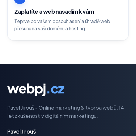
Zaplatíte a web nasadím k vám
Teprve po vašem odsouhlasení a úhradě web
přesunu na vaši doménu a hosting.
Pavel Jirouš - Online marketing & tvorba webů. 14
let zkušeností v digitálním marketingu.
Pavel Jirouš