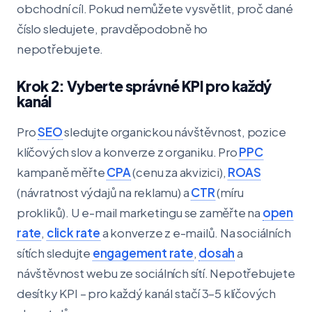
obchodní cíl. Pokud nemůžete vysvětlit, proč dané
číslo sledujete, pravděpodobně ho
nepotřebujete.
Krok 2: Vyberte správné KPI pro každý
kanál
Pro
SEO
sledujte organickou návštěvnost, pozice
klíčových slov a konverze z organiku. Pro
PPC
kampaně měřte
CPA
(cenu za akvizici),
ROAS
(návratnost výdajů na reklamu) a
CTR
(míru
prokliků). U e-mail marketingu se zaměřte na
open
rate
,
click rate
a konverze z e-mailů. Na sociálních
sítích sledujte
engagement rate
,
dosah
a
návštěvnost webu ze sociálních sítí. Nepotřebujete
desítky KPI – pro každý kanál stačí 3–5 klíčových