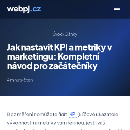
Úvod
/
Články
Jak nastavit KPI a metriky v
marketingu: Kompletní
návod pro začátečníky
4 minuty čtení
Bez měření nemůžete řídit.
KPI
(klíčové ukazatele
výkonnosti) a metriky vám řeknou, jestli váš