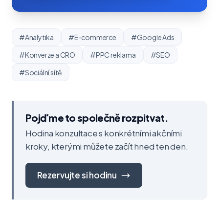
#Analytika
#E-commerce
#Google Ads
#Konverze a CRO
#PPC reklama
#SEO
#Sociální sítě
Pojďme to společně rozpitvat.
Hodina konzultace s konkrétními akčními
kroky, kterými můžete začít hned ten den.
Rezervujte si hodinu