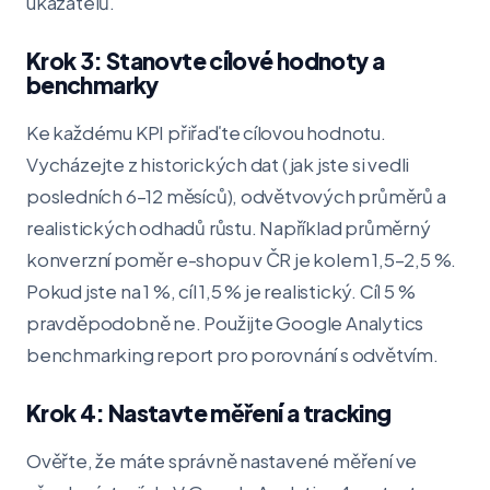
ukazatelů.
Krok 3: Stanovte cílové hodnoty a
benchmarky
Ke každému KPI přiřaďte cílovou hodnotu.
Vycházejte z historických dat (jak jste si vedli
posledních 6–12 měsíců), odvětvových průměrů a
realistických odhadů růstu. Například průměrný
konverzní poměr e-shopu v ČR je kolem 1,5–2,5 %.
Pokud jste na 1 %, cíl 1,5 % je realistický. Cíl 5 %
pravděpodobně ne. Použijte Google Analytics
benchmarking report pro porovnání s odvětvím.
Krok 4: Nastavte měření a tracking
Ověřte, že máte správně nastavené měření ve