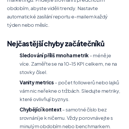
obdobím, abyste viděli trendy. Nastavte
automatické zasílání reportu e-mailem každý
týden nebo měsíc.
Nejčastější chyby začátečníků
Sledování příliš mnoha metrik
– méně je
více. Zaměřte se na 10–15 KPI celkem, ne na
stovky čísel.
Vanity metrics
– počet followerů nebo lajků
vám nic neřekne o tržbách. Sledujte metriky,
které ovlivňují byznys.
Chybějící kontext
– samotné číslo bez
srovnání je k ničemu. Vždy porovnávejte s
minulým obdobím nebo benchmarkem.