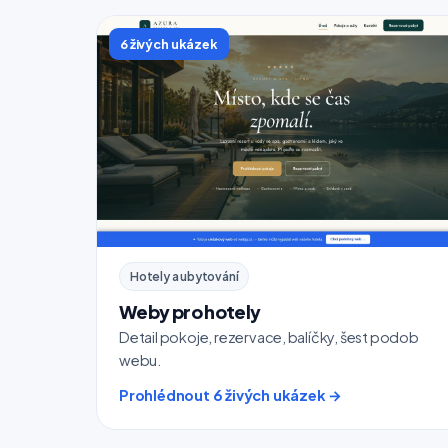
6 živých ukázek
Hotely a ubytování
Weby pro hotely
Detail pokoje, rezervace, balíčky, šest podob
webu.
Prohlédnout 6 živých ukázek →