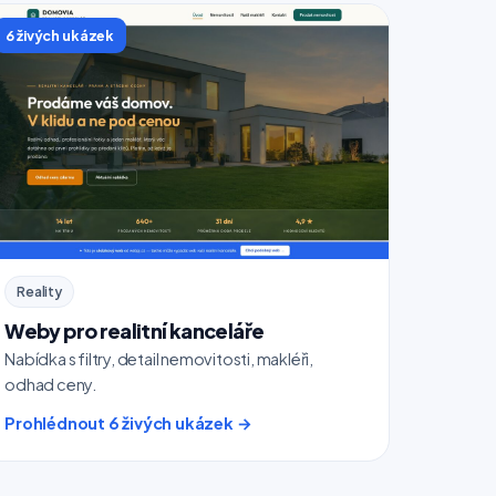
6 živých ukázek
Reality
Weby pro realitní kanceláře
Nabídka s filtry, detail nemovitosti, makléři,
odhad ceny.
Prohlédnout 6 živých ukázek →