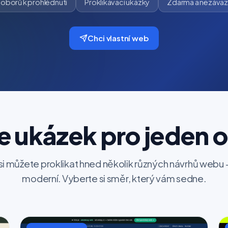
2
oborů k prohlédnutí
Proklikávací ukázky
Zdarma a nezáva
Chci vlastní web
e ukázek pro jeden 
si můžete proklikat hned několik různých návrhů webu 
moderní. Vyberte si směr, který vám sedne.