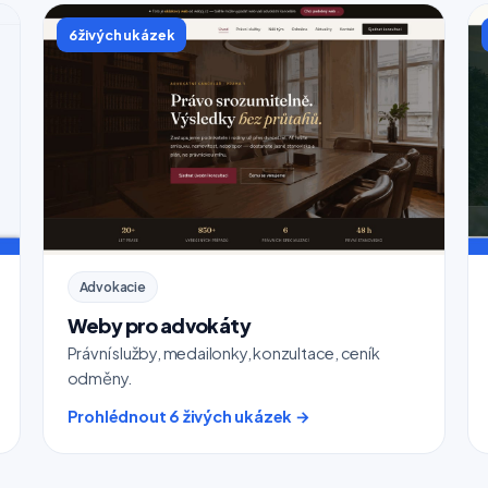
6 živých ukázek
Advokacie
Weby pro advokáty
Právní služby, medailonky, konzultace, ceník
odměny.
Prohlédnout 6 živých ukázek →