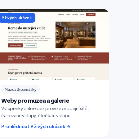
9 živých ukázek
Muzea & památky
Weby pro muzea a galerie
Vstupenky online bez provize prodejní sítě,
časované vstupy, čtečka u vstupu.
Prohlédnout 9 živých ukázek →