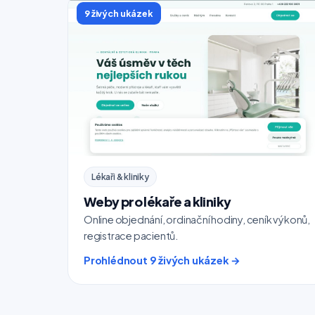
9 živých ukázek
Lékaři & kliniky
Weby pro lékaře a kliniky
Online objednání, ordinační hodiny, ceník výkonů,
registrace pacientů.
Prohlédnout 9 živých ukázek →