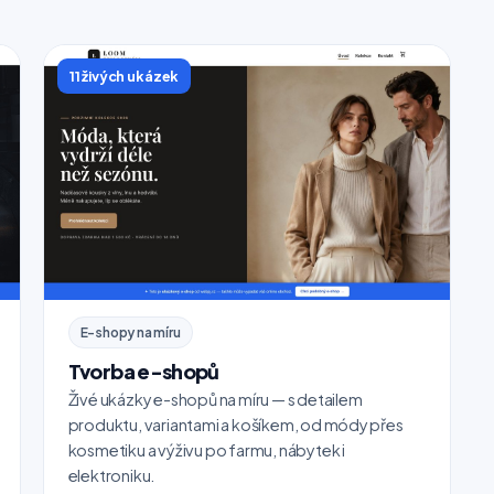
11 živých ukázek
E-shopy na míru
Tvorba e-shopů
Živé ukázky e-shopů na míru — s detailem
produktu, variantami a košíkem, od módy přes
kosmetiku a výživu po farmu, nábytek i
elektroniku.