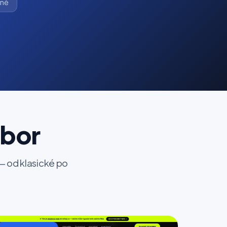
zně
obor
— od klasické po