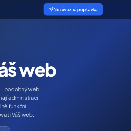
Nezávazná poptávka
Váš web
íbí — podobný web
ají administraci
lně funkční
ovat i Váš web.