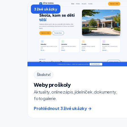
3 živé ukázky
Školství
Weby pro školy
Aktuality, online zápis, jídelníček, dokumenty,
fotogalerie.
Prohlédnout 3 živé ukázky →