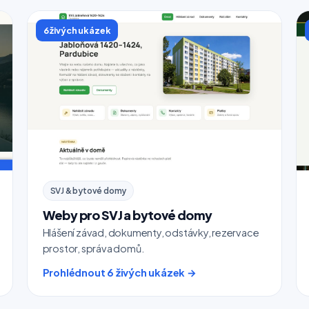
6 živých ukázek
SVJ & bytové domy
Weby pro SVJ a bytové domy
Hlášení závad, dokumenty, odstávky, rezervace
prostor, správa domů.
Prohlédnout 6 živých ukázek →