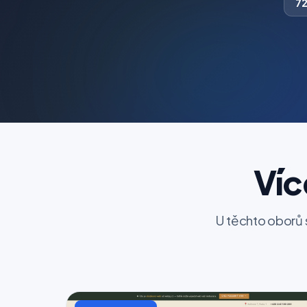
7
Víc
U těchto oborů 