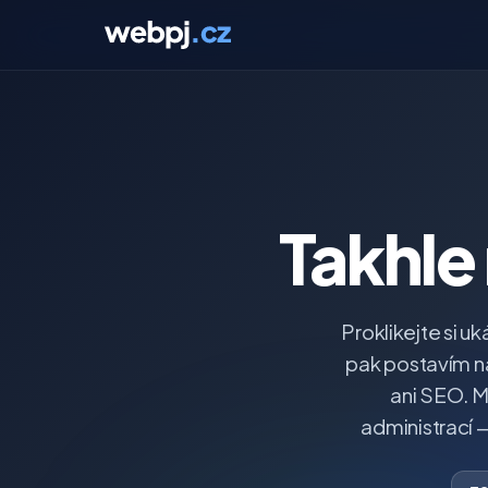
Takhle
Proklikejte si u
pak postavím na
ani SEO. M
administrací —