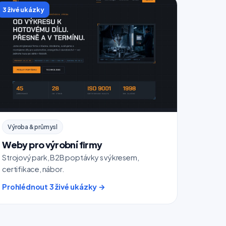
3 živé ukázky
Výroba & průmysl
Weby pro výrobní firmy
Strojový park, B2B poptávky s výkresem,
certifikace, nábor.
Prohlédnout 3 živé ukázky →