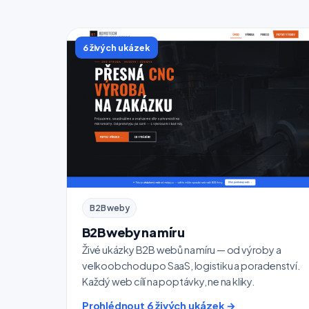
6 živých ukázek
B2B weby
B2B weby na míru
Živé ukázky B2B webů na míru — od výroby a
velkoobchodu po SaaS, logistiku a poradenství.
Každý web cílí na poptávky, ne na kliky.
Prohlédnout 6 živých ukázek →