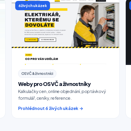
6 živých ukázek
OSVČ & živnostníci
Weby pro OSVČ a živnostníky
Kalkulačky cen, online objednání, poptávkový
formulář, ceníky, reference.
Prohlédnout 6 živých ukázek →