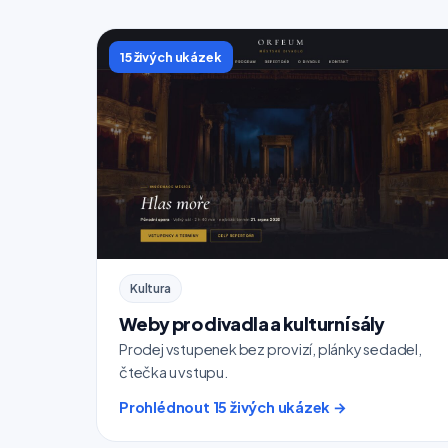
15 živých ukázek
Kultura
Weby pro divadla a kulturní sály
Prodej vstupenek bez provizí, plánky sedadel,
čtečka u vstupu.
Prohlédnout 15 živých ukázek →