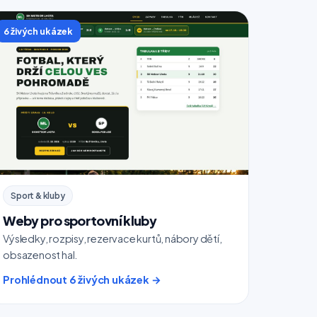
6 živých ukázek
Sport & kluby
Weby pro sportovní kluby
Výsledky, rozpisy, rezervace kurtů, nábory dětí,
obsazenost hal.
Prohlédnout 6 živých ukázek →