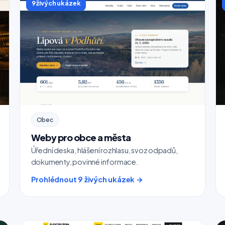
9 živých ukázek
Obec
Weby pro obce a města
Úřední deska, hlášení rozhlasu, svoz odpadů,
dokumenty, povinné informace.
Prohlédnout 9 živých ukázek →