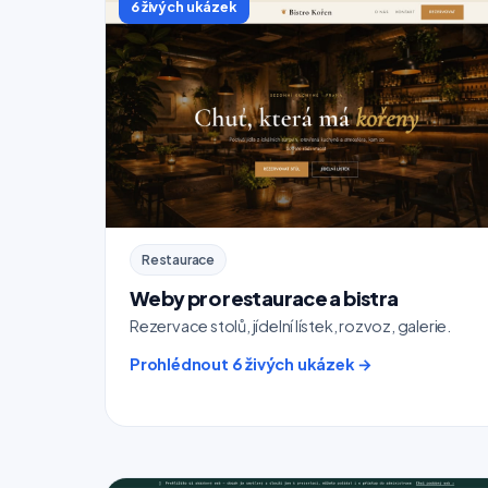
6 živých ukázek
Restaurace
Weby pro restaurace a bistra
Rezervace stolů, jídelní lístek, rozvoz, galerie.
Prohlédnout 6 živých ukázek →