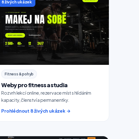
8 živých ukázek
Fitness & pohyb
Weby pro fitness a studia
Rozvrh lekcí online, rezervace míst s hlídáním
kapacity, členství a permanentky.
Prohlédnout 8 živých ukázek →