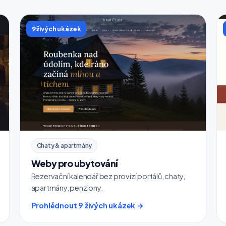
9 živých ukázek
Chaty & apartmány
Weby pro ubytování
Rezervační kalendář bez provizí portálů, chaty,
apartmány, penziony.
Prohlédnout 9 živých ukázek →