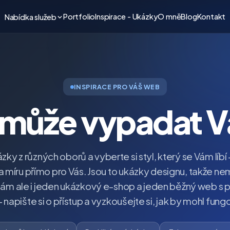
Portfolio
Inspirace - Ukázky
O mně
Blog
Kontakt
Nabídka služeb
INSPIRACE PRO VÁŠ WEB
 může vypadat 
kázky z různých oborů a vyberte si styl, který se Vám l
 míru přímo pro Vás. Jsou to ukázky designu, takže nem
ám ale i jeden ukázkový e-shop a jeden běžný web s p
 napište si o přístup a vyzkoušejte si, jak by mohl fung