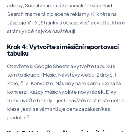
adresy, Social znamená ze sociálních sítí a Paid
Search znamená z placené reklamy. Klikněte na
„Zapojení" → „Stránky a obrazovky" a uvidíte, které
stránky lidé nejvíce navštěvují.
Krok 4: Vytvořte si měsíční reportovací
tabulku
Otevřete si Google Sheets a vytvořte tabulku s
těmito sloupci: Měsíc, Návštěvy webu, Zdroj č. 1,
Zdroj č. 2, Konverze, Náklady na reklamu, Cena za
konverzi. Každý měsíc vyplňte nový řádek. Díky
tomu uvidíte trendy – jestli návštěvnost roste nebo
klesá, jestli se vám snižuje cena za zákazníka a
podobně.