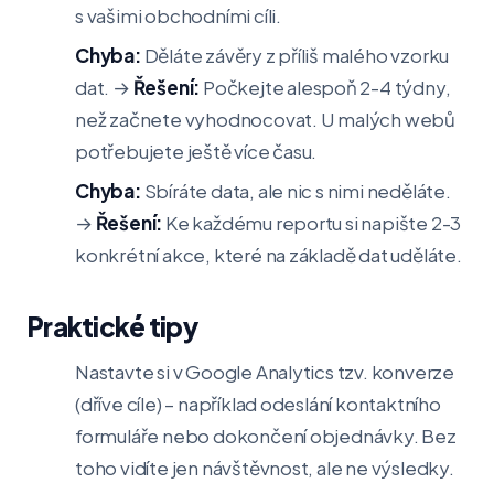
s vašimi obchodními cíli.
Chyba:
Děláte závěry z příliš malého vzorku
dat. →
Řešení:
Počkejte alespoň 2-4 týdny,
než začnete vyhodnocovat. U malých webů
potřebujete ještě více času.
Chyba:
Sbíráte data, ale nic s nimi neděláte.
→
Řešení:
Ke každému reportu si napište 2-3
konkrétní akce, které na základě dat uděláte.
Praktické tipy
Nastavte si v Google Analytics tzv. konverze
(dříve cíle) – například odeslání kontaktního
formuláře nebo dokončení objednávky. Bez
toho vidíte jen návštěvnost, ale ne výsledky.