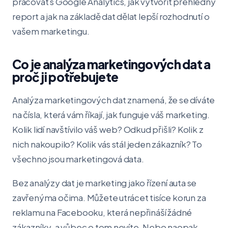
pracovat s Google Analytics, jak vytvořit přehledný
report a jak na základě dat dělat lepší rozhodnutí o
vašem marketingu.
Co je analýza marketingových dat a
proč ji potřebujete
Analýza marketingových dat znamená, že se díváte
na čísla, která vám říkají, jak funguje váš marketing.
Kolik lidí navštívilo váš web? Odkud přišli? Kolik z
nich nakoupilo? Kolik vás stál jeden zákazník? To
všechno jsou marketingová data.
Bez analýzy dat je marketing jako řízení auta se
zavřenýma očima. Můžete utrácet tisíce korun za
reklamu na Facebooku, která nepřináší žádné
zákazníky, a vůbec o tom nevíte. Nebo naopak