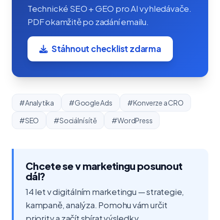
Technické SEO + GEO pro AI vyhledávače.
PDF okamžitě po zadání emailu.
Stáhnout checklist zdarma
#Analytika
#Google Ads
#Konverze a CRO
#SEO
#Sociální sítě
#WordPress
Chcete se v marketingu posunout
dál?
14 let v digitálním marketingu — strategie,
kampaně, analýza. Pomohu vám určit
priority a začít sbírat výsledky.