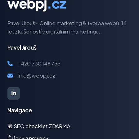
Pavel Jirouš - Online marketing & tvorba webů. 14
let zkušeností v digitálním marketingu.
Pavel Jirouš
+420 730 148 755
info@webpj.cz
Navigace
🎁 SEO checklist ZDARMA
Články a novinky