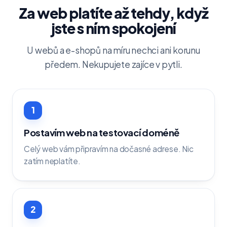
Za web platíte až tehdy, když
jste s ním spokojení
U webů a e-shopů na míru nechci ani korunu
předem. Nekupujete zajíce v pytli.
1
Postavím web na testovací doméně
Celý web vám připravím na dočasné adrese. Nic
zatím neplatíte.
2