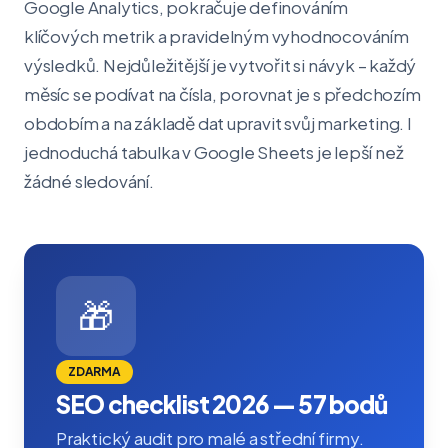
Google Analytics, pokračuje definováním
klíčových metrik a pravidelným vyhodnocováním
výsledků. Nejdůležitější je vytvořit si návyk – každý
měsíc se podívat na čísla, porovnat je s předchozím
obdobím a na základě dat upravit svůj marketing. I
jednoduchá tabulka v Google Sheets je lepší než
žádné sledování.
🎁
ZDARMA
SEO checklist 2026 — 57 bodů
Praktický audit pro malé a střední firmy.