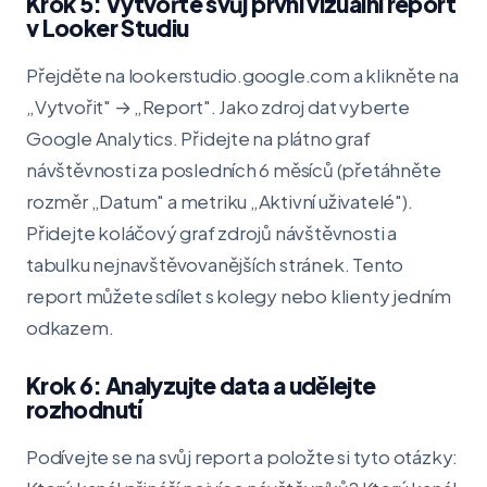
Krok 5: Vytvořte svůj první vizuální report
v Looker Studiu
Přejděte na lookerstudio.google.com a klikněte na
„Vytvořit" → „Report". Jako zdroj dat vyberte
Google Analytics. Přidejte na plátno graf
návštěvnosti za posledních 6 měsíců (přetáhněte
rozměr „Datum" a metriku „Aktivní uživatelé").
Přidejte koláčový graf zdrojů návštěvnosti a
tabulku nejnavštěvovanějších stránek. Tento
report můžete sdílet s kolegy nebo klienty jedním
odkazem.
Krok 6: Analyzujte data a udělejte
rozhodnutí
Podívejte se na svůj report a položte si tyto otázky: