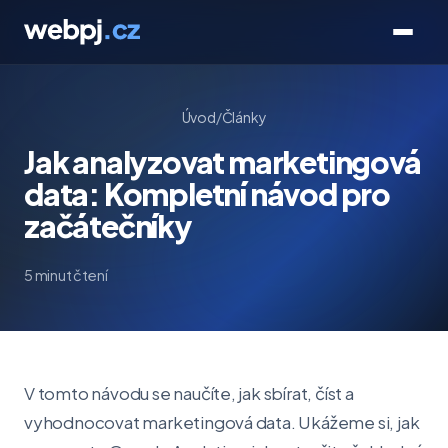
Úvod
/
Články
Jak analyzovat marketingová
data: Kompletní návod pro
začátečníky
5 minut čtení
V tomto návodu se naučíte, jak sbírat, číst a
vyhodnocovat marketingová data. Ukážeme si, jak