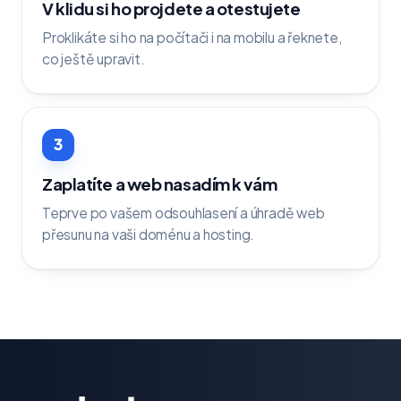
V klidu si ho projdete a otestujete
Proklikáte si ho na počítači i na mobilu a řeknete,
co ještě upravit.
3
Zaplatíte a web nasadím k vám
Teprve po vašem odsouhlasení a úhradě web
přesunu na vaši doménu a hosting.