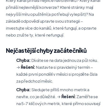
Který kanál přináší nejvíce návštěvníků? Který kanál
přináší nejlevnější konverze? Které stránky mají
nejvyšší míru opuštění (a potřebují vylepšit)? Na
základě odpovědí upravte svou strategii –
investujte více do kanálů, které fungují, a opravte
nebo zrušte ty, které nefungují.
Nejčastější chyby začátečníků
Chyba:
Díváte se na data jednou za půl roku.
→
Řešení:
Nastavte si pravidelný termín –
každé první pondělí v měsíci si projděte čísla
za předchozí měsíc.
Chyba:
Sledujete příliš mnoho metrik a
nevíte, co je důležité. →
Řešení:
Zaměřte se
na 5-7 klíčových metrik, které přímo souvisejí