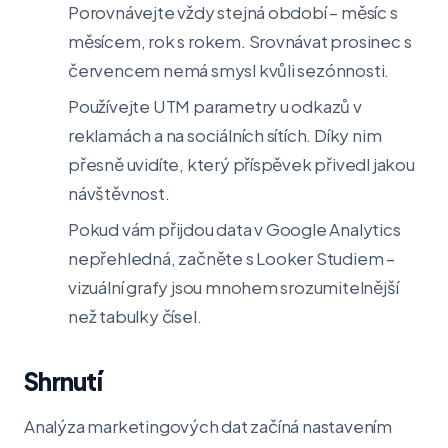
Porovnávejte vždy stejná období – měsíc s
měsícem, rok s rokem. Srovnávat prosinec s
červencem nemá smysl kvůli sezónnosti.
Používejte UTM parametry u odkazů v
reklamách a na sociálních sítích. Díky nim
přesně uvidíte, který příspěvek přivedl jakou
návštěvnost.
Pokud vám přijdou data v Google Analytics
nepřehledná, začněte s Looker Studiem –
vizuální grafy jsou mnohem srozumitelnější
než tabulky čísel.
Shrnutí
Analýza marketingových dat začíná nastavením