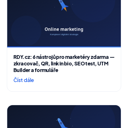
RDY.cz: 6 nástrojů pro marketéry zdarma —
zkracovač, QR, link in bio, SEO test, UTM
Builder a formuláře
Číst dále