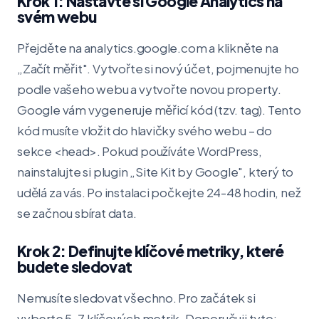
Krok 1: Nastavte si Google Analytics na
svém webu
Přejděte na analytics.google.com a klikněte na
„Začít měřit". Vytvořte si nový účet, pojmenujte ho
podle vašeho webu a vytvořte novou property.
Google vám vygeneruje měřicí kód (tzv. tag). Tento
kód musíte vložit do hlavičky svého webu – do
sekce <head>. Pokud používáte WordPress,
nainstalujte si plugin „Site Kit by Google", který to
udělá za vás. Po instalaci počkejte 24-48 hodin, než
se začnou sbírat data.
Krok 2: Definujte klíčové metriky, které
budete sledovat
Nemusíte sledovat všechno. Pro začátek si
vyberte 5-7 klíčových metrik. Doporučuji tyto: