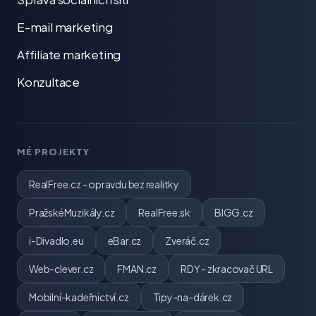
E-mail marketing
Affiliate marketing
Konzultace
MÉ PROJEKTY
RealFree.cz - opravdu bez realitky
PražskéMuzikály.cz
RealFree.sk
BIGG.cz
i-Divadlo.eu
eBar.cz
Zveráč.cz
Web-clever.cz
FMAN.cz
RDY - zkracovač URL
Mobilní-kadeřnictví.cz
Tipy-na-dárek.cz