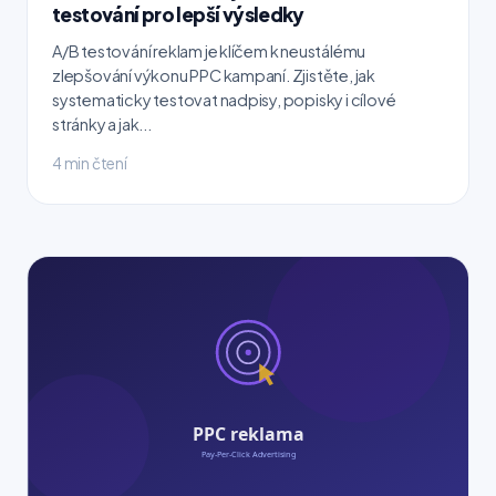
testování pro lepší výsledky
A/B testování reklam je klíčem k neustálému
zlepšování výkonu PPC kampaní. Zjistěte, jak
systematicky testovat nadpisy, popisky i cílové
stránky a jak...
4 min čtení