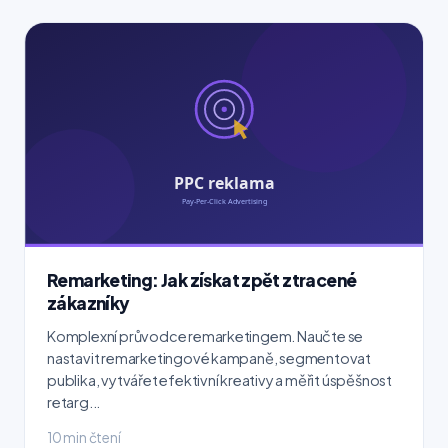
Remarketing: Jak získat zpět ztracené
zákazníky
Komplexní průvodce remarketingem. Naučte se
nastavit remarketingové kampaně, segmentovat
publika, vytvářet efektivní kreativy a měřit úspěšnost
retarg...
10 min čtení