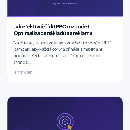
Jak efektivně řídit PPC rozpočet:
Optimalizace nákladů na reklamu
Naučte se, jak správně nastavit a řídit rozpočet PPC
kampaní, aby každá koruna přinášela maximální
hodnotu. Od rozdělení rozpočtu po pokročilé
strateg...
4 min čtení