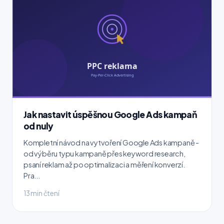
Jak nastavit úspěšnou Google Ads kampaň
od nuly
Kompletní návod na vytvoření Google Ads kampaně -
od výběru typu kampaně přes keyword research,
psaní reklam až po optimalizaci a měření konverzí.
Pra...
13 min čtení