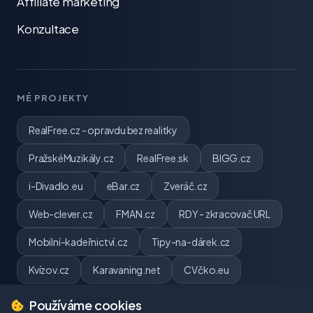
Affiliate marketing
Konzultace
MÉ PROJEKTY
RealFree.cz - opravdu bez realitky
PražskéMuzikály.cz
RealFree.sk
BIGG.cz
i-Divadlo.eu
eBar.cz
Zveráč.cz
Web-clever.cz
FMAN.cz
RDY - zkracovač URL
Mobilní-kadeřnictví.cz
Tipy-na-dárek.cz
Kvízov.cz
Karavaning.net
CVčko.eu
Používáme cookies