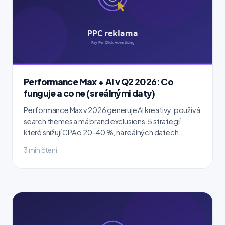
Performance Max + AI v Q2 2026: Co
funguje a co ne (s reálnými daty)
Performance Max v 2026 generuje AI kreativy, používá
search themes a má brand exclusions. 5 strategií,
které snižují CPA o 20–40 %, na reálných datech...
3 min čtení