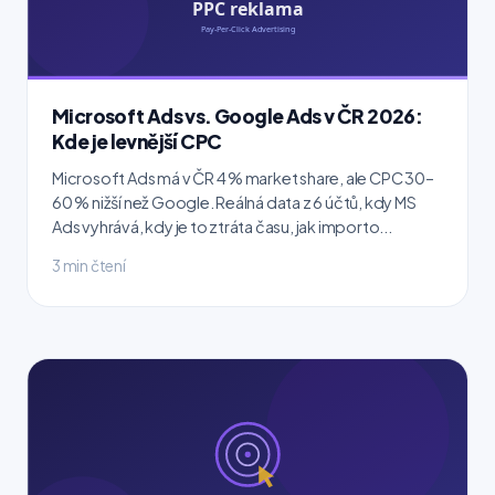
Microsoft Ads vs. Google Ads v ČR 2026:
Kde je levnější CPC
Microsoft Ads má v ČR 4 % market share, ale CPC 30–
60 % nižší než Google. Reálná data z 6 účtů, kdy MS
Ads vyhrává, kdy je to ztráta času, jak importo...
3 min čtení