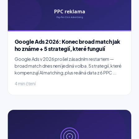
Google Ads 2026: Konec broad match jak
ho známe + 5 strategií, které funguií
Google Ads v 2026 prošel zásadním restartem —
broad match dnes není jediná volba. 5 strategií, které
kompenzují AI matching, plus reálná data z 6 PPC ...
4 min čtení