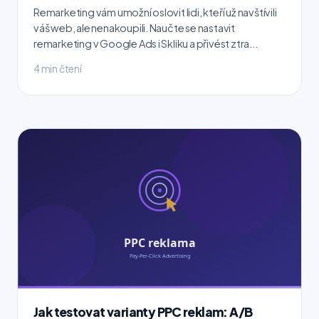
Remarketing vám umožní oslovit lidi, kteří už navštívili
váš web, ale nenakoupili. Naučte se nastavit
remarketing v Google Ads i Skliku a přivést ztra...
4 min čtení
Jak testovat varianty PPC reklam: A/B