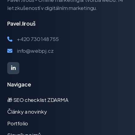
let zkušeností v digitálním marketingu.
Pavel Jirouš
+420 730 148 755
info@webpj.cz
Navigace
🎁 SEO checklist ZDARMA
Články a novinky
Portfolio
Slovník pojmů