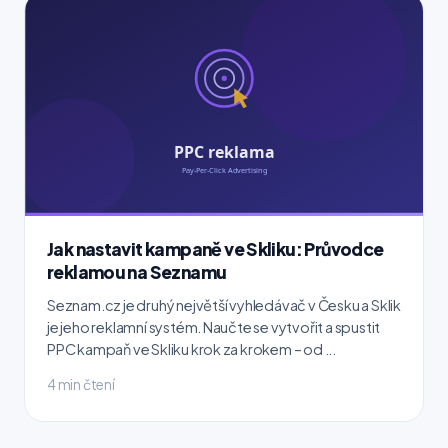
Jak nastavit kampaně ve Skliku: Průvodce
reklamou na Seznamu
Seznam.cz je druhý největší vyhledávač v Česku a Sklik
je jeho reklamní systém. Naučte se vytvořit a spustit
PPC kampaň ve Skliku krok za krokem – od ...
4 min čtení