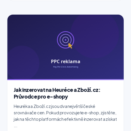
Jak inzerovat na Heuréce a Zboží.cz:
Průvodce pro e-shopy
Heuréka a Zboží.cz jsou dva největší české
srovnávače cen. Pokud provozujete e-shop, zjistěte,
jak na těchto platformách efektivně inzerovat a získat
...