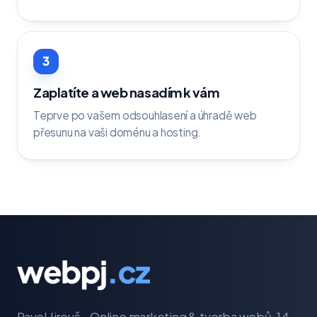
3
Zaplatíte a web nasadím k vám
Teprve po vašem odsouhlasení a úhradě web
přesunu na vaši doménu a hosting.
Pavel Jirouš - Online marketing & tvorba webů. 14