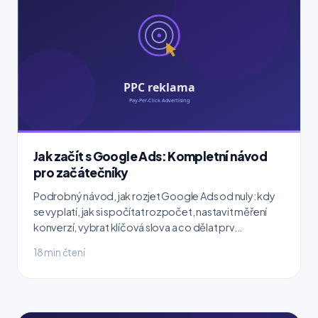
Jak začít s Google Ads: Kompletní návod
pro začátečníky
Podrobný návod, jak rozjet Google Ads od nuly: kdy
se vyplatí, jak si spočítat rozpočet, nastavit měření
konverzí, vybrat klíčová slova a co dělat prv...
18 min čtení