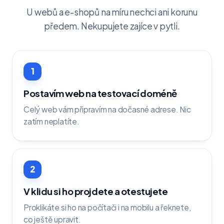
U webů a e-shopů na míru nechci ani korunu
předem. Nekupujete zajíce v pytli.
1
Postavím web na testovací doméně
Celý web vám připravím na dočasné adrese. Nic
zatím neplatíte.
2
V klidu si ho projdete a otestujete
Proklikáte si ho na počítači i na mobilu a řeknete,
co ještě upravit.