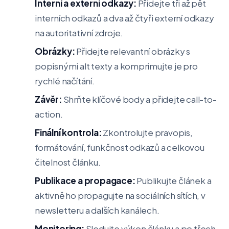
Interní a externí odkazy:
Přidejte tři až pět
interních odkazů a dva až čtyři externí odkazy
na autoritativní zdroje.
Obrázky:
Přidejte relevantní obrázky s
popisnými alt texty a komprimujte je pro
rychlé načítání.
Závěr:
Shrňte klíčové body a přidejte call-to-
action.
Finální kontrola:
Zkontrolujte pravopis,
formátování, funkčnost odkazů a celkovou
čitelnost článku.
Publikace a propagace:
Publikujte článek a
aktivně ho propagujte na sociálních sítích, v
newsletteru a dalších kanálech.
Monitoring:
Sledujte výkon článku a po třech