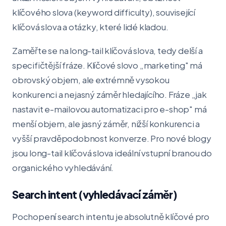
klíčového slova (keyword difficulty), související
klíčová slova a otázky, které lidé kladou.
Zaměřte se na long-tail klíčová slova, tedy delší a
specifičtější fráze. Klíčové slovo „marketing" má
obrovský objem, ale extrémně vysokou
konkurenci a nejasný záměr hledajícího. Fráze „jak
nastavit e-mailovou automatizaci pro e-shop" má
menší objem, ale jasný záměr, nižší konkurenci a
vyšší pravděpodobnost konverze. Pro nové blogy
jsou long-tail klíčová slova ideální vstupní branou do
organického vyhledávání.
Search intent (vyhledávací záměr)
Pochopení search intentu je absolutně klíčové pro