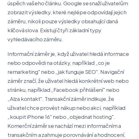
úspěch vašeho článku. Google se snaží uživatelům
zobrazit výsledky, které nejlépe odpovídají jejich
záměru, nikoli pouze výsledky obsahující daná
klíčová slova. Existují čtyři základní typy
vyhledávacího záměru.
Informační záměr je, když uživatel hledá informace
nebo odpovědi na otázky, například „co je
remarketing" nebo „jak funguje SEO". Navigační
záměr značí, že uživatel hledá konkrétní web nebo
stránku, například „Facebook přihlášení" nebo
„Alza kontakt". Transakční záměr indikuje, že
uživatel chce provést nákup nebo akci, například
„koupit iPhone 16" nebo „objednat hosting".
Komerční záměr se nachází mezi informačním a
transakčním a zahrnuje porovnávání a hodnocení,