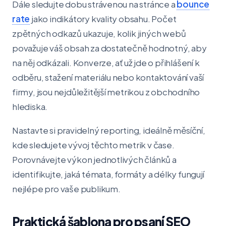
Dále sledujte dobu strávenou na stránce a
bounce
rate
jako indikátory kvality obsahu. Počet
zpětných odkazů ukazuje, kolik jiných webů
považuje váš obsah za dostatečně hodnotný, aby
na něj odkázali. Konverze, ať už jde o přihlášení k
odběru, stažení materiálu nebo kontaktování vaší
firmy, jsou nejdůležitější metrikou z obchodního
hlediska.
Nastavte si pravidelný reporting, ideálně měsíční,
kde sledujete vývoj těchto metrik v čase.
Porovnávejte výkon jednotlivých článků a
identifikujte, jaká témata, formáty a délky fungují
nejlépe pro vaše publikum.
Praktická šablona pro psaní SEO