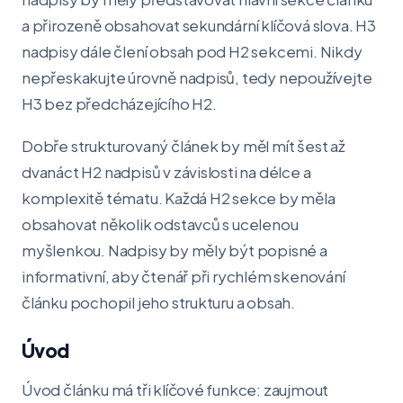
a přirozeně obsahovat sekundární klíčová slova. H3
nadpisy dále člení obsah pod H2 sekcemi. Nikdy
nepřeskakujte úrovně nadpisů, tedy nepoužívejte
H3 bez předcházejícího H2.
Dobře strukturovaný článek by měl mít šest až
dvanáct H2 nadpisů v závislosti na délce a
komplexitě tématu. Každá H2 sekce by měla
obsahovat několik odstavců s ucelenou
myšlenkou. Nadpisy by měly být popisné a
informativní, aby čtenář při rychlém skenování
článku pochopil jeho strukturu a obsah.
Úvod
Úvod článku má tři klíčové funkce: zaujmout