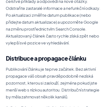
čerstvé příklady a odpovědi na nové otázky.
Odstraňte zastaralé informace a nefunkční odkazy.
Po aktualizaci změňte datum publikace (nebo
přidejte datum aktualizace) a upozorněte Google
na změnu prostřednictvím Search Console.
Aktualizovaný článek často rychle získá zpět nebo
vylepší své pozice ve vyhledávání.
Distribuce a propagace článku
Publikování článku je teprve začátek. Bez aktivní
propagace váš obsah pravděpodobně nezíská
pozornost, kterou si zaslouží, zejména pokud jste
menší web s nízkou autoritou. Distribuční strategie
by měla zahrnovat několik kanálů.