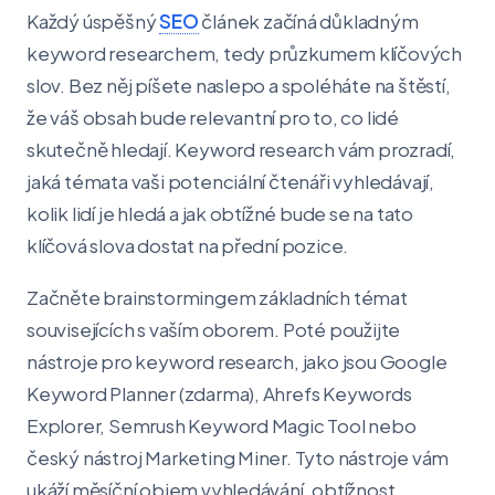
Každý úspěšný
SEO
článek začíná důkladným
keyword researchem, tedy průzkumem klíčových
slov. Bez něj píšete naslepo a spoléháte na štěstí,
že váš obsah bude relevantní pro to, co lidé
skutečně hledají. Keyword research vám prozradí,
jaká témata vaši potenciální čtenáři vyhledávají,
kolik lidí je hledá a jak obtížné bude se na tato
klíčová slova dostat na přední pozice.
Začněte brainstormingem základních témat
souvisejících s vaším oborem. Poté použijte
nástroje pro keyword research, jako jsou Google
Keyword Planner (zdarma), Ahrefs Keywords
Explorer, Semrush Keyword Magic Tool nebo
český nástroj Marketing Miner. Tyto nástroje vám
ukáží měsíční objem vyhledávání, obtížnost