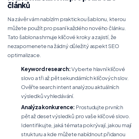
článků
Na závěr vám nabízím praktickou šablonu, kterou
můžete použít pro psaní každého nového článku.
Tato šablona shrnuje klíčové kroky a zajistí, že
nezapomenete na žádný důležitý aspekt SEO
optimalizace.
Keyword research:
Vyberte hlavní klíčové
slovo a tři až pět sekundárních klíčových slov.
Ověřte search intent analýzou aktuálních
výsledků vyhledávání.
Analýza konkurence:
Prostudujte prvních
pět až deset výsledků pro vaše klíčové slovo.
Identifikujte, jaká témata pokrývají, jakou mají
strukturu a kde můžete nabídnout přidanou