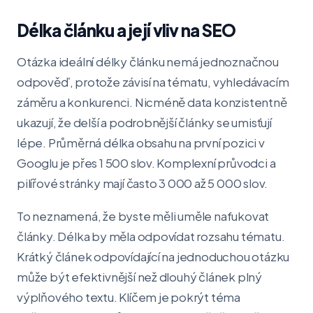
Délka článku a její vliv na SEO
Otázka ideální délky článku nemá jednoznačnou
odpověď, protože závisí na tématu, vyhledávacím
záměru a konkurenci. Nicméně data konzistentně
ukazují, že delší a podrobnější články se umisťují
lépe. Průměrná délka obsahu na první pozici v
Googlu je přes 1 500 slov. Komplexní průvodci a
pilířové stránky mají často 3 000 až 5 000 slov.
To neznamená, že byste měli uměle nafukovat
články. Délka by měla odpovídat rozsahu tématu.
Krátký článek odpovídající na jednoduchou otázku
může být efektivnější než dlouhý článek plný
výplňového textu. Klíčem je pokrýt téma