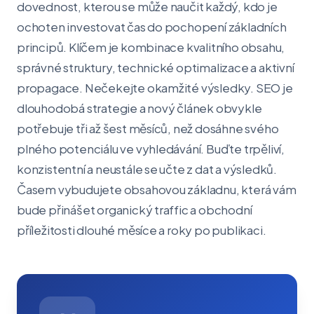
dovednost, kterou se může naučit každý, kdo je
ochoten investovat čas do pochopení základních
principů. Klíčem je kombinace kvalitního obsahu,
správné struktury, technické optimalizace a aktivní
propagace. Nečekejte okamžité výsledky. SEO je
dlouhodobá strategie a nový článek obvykle
potřebuje tři až šest měsíců, než dosáhne svého
plného potenciálu ve vyhledávání. Buďte trpěliví,
konzistentní a neustále se učte z dat a výsledků.
Časem vybudujete obsahovou základnu, která vám
bude přinášet organický traffic a obchodní
příležitosti dlouhé měsíce a roky po publikaci.