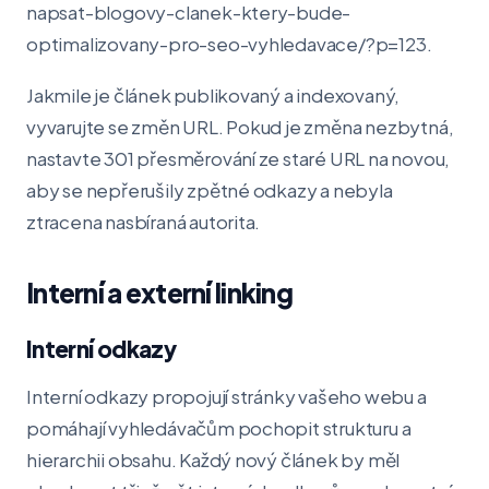
napsat-blogovy-clanek-ktery-bude-
optimalizovany-pro-seo-vyhledavace/?p=123.
Jakmile je článek publikovaný a indexovaný,
vyvarujte se změn URL. Pokud je změna nezbytná,
nastavte 301 přesměrování ze staré URL na novou,
aby se nepřerušily zpětné odkazy a nebyla
ztracena nasbíraná autorita.
Interní a externí linking
Interní odkazy
Interní odkazy propojují stránky vašeho webu a
pomáhají vyhledávačům pochopit strukturu a
hierarchii obsahu. Každý nový článek by měl