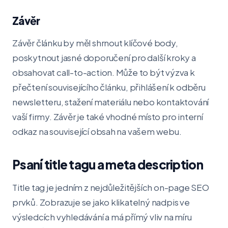
Závěr
Závěr článku by měl shrnout klíčové body,
poskytnout jasné doporučení pro další kroky a
obsahovat call-to-action. Může to být výzva k
přečtení souvisejícího článku, přihlášení k odběru
newsletteru, stažení materiálu nebo kontaktování
vaší firmy. Závěr je také vhodné místo pro interní
odkaz na související obsah na vašem webu.
Psaní title tagu a meta description
Title tag je jedním z nejdůležitějších on-page SEO
prvků. Zobrazuje se jako klikatelný nadpis ve
výsledcích vyhledávání a má přímý vliv na míru