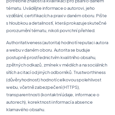
potřebné znalosti a kvalifikaci pro psaní o daném
tématu. Uvádějte informace o autorovi, jeho
vzdělání, certifikacích a praxi v daném oboru. Pište
s hloubkou a detailností, která prokazuje skutečné
porozumění tématu, nikoli povrchní přehled.
Authoritativeness (autorita) hodnotí reputaci autora
a webu v daném oboru. Autorita se buduje
postupně prostřednictvím kvalitního obsahu,
zpětných odkazů, zmínek v médiích a na sociálních
sítích a citací od jiných odborníků. Trustworthiness
(důvěryhodnost) hodnotí celkovou spolehlivost
webu, včetně zabezpečení (HTTPS),
transparentnosti (kontaktní údaje, informace o
autorech), korektnosti informací a absence
klamavého obsahu.