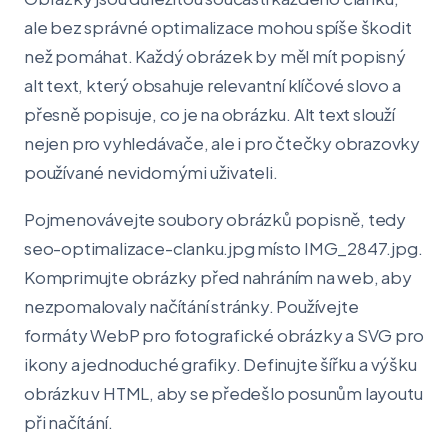
ale bez správné optimalizace mohou spíše škodit
než pomáhat. Každý obrázek by měl mít popisný
alt text, který obsahuje relevantní klíčové slovo a
přesně popisuje, co je na obrázku. Alt text slouží
nejen pro vyhledávače, ale i pro čtečky obrazovky
používané nevidomými uživateli.
Pojmenovávejte soubory obrázků popisně, tedy
seo-optimalizace-clanku.jpg místo IMG_2847.jpg.
Komprimujte obrázky před nahráním na web, aby
nezpomalovaly načítání stránky. Používejte
formáty WebP pro fotografické obrázky a SVG pro
ikony a jednoduché grafiky. Definujte šířku a výšku
obrázku v HTML, aby se předešlo posunům layoutu
při načítání.