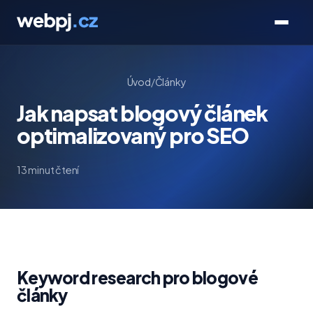
Úvod
/
Články
Jak napsat blogový článek
optimalizovaný pro SEO
13 minut čtení
Keyword research pro blogové
články