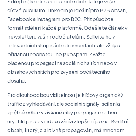
Sdílejte článek na sociálních sítích, kde je vaše
cílové publikum. LinkedIn je ideální pro B2B obsah,
Facebook a Instagram pro B2C. Přizpůsobte
formát sdělení každé platformě. Odešlete článek v
newsletteru vašim odběratelům. Sdílejte ho v
relevantních skupinách a komunitách, ale vždy s
přidanou hodnotou, ne jako spam. Zvažte
placenou propagaci na sociálních sítích nebo v
obsahových sítích pro zvýšení počátečního
dosahu.
Pro dlouhodobou viditelnost je klíčový organický
traffic z vyhledávání, ale sociální signály, sdílení a
zpětné odkazy získané díky propagaci mohou
urychlit proces indexování a zlepšení pozic. Kvalitní
obsah, který je aktivně propagován, má mnohem