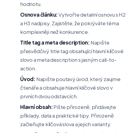
hodnotu.
Osnova článku:
Vytvořte detailní osnovu s H2
a H3 nadpisy. Zajistěte, že pokrýváte téma
komplexněji než konkurence.
Title tag a meta description:
Napište
přesvědčivý title tag obsahující hlavní klíčové
slovo a meta description s jasným call-to-
action.
Úvod:
Napište poutavý úvod, který zaujme
čtenáře a obsahuje hlavní klíčové slovo v
prvních dvou odstavcích.
Hlavní obsah:
Pište přirozeně, přidávejte
příklady, data a praktické tipy. Přirozeně
začleňujte klíčová slova a jejich varianty.