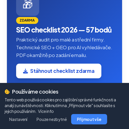
🎁
ZDARMA
SEO checklist 2026 — 57 bodů
Praktický audit pro malé a střední firmy.
Technické SEO + GEO pro AI vyhledávače.
PDF okamžitě po zadání emailu.
Stáhnout checklist zdarma
Používáme cookies
Tento web používá cookies pro zajištění správné funkčnosti a
#E-commerce
#Email marketing
analýzu návštěvnosti. Kliknutím na „Přijmout vše" souhlasíte s
jejich používáním.
Více info
#Konverze a CRO
#SEO
#Sociální sítě
Nastavení
Pouze nezbytné
Přijmout vše
#WordPress