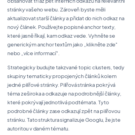
obsahovat tři až pět interních odkazů na relevantní
stránky vašeho webu. Zároveň byste měli
aktualizovat starší články a přidat do nich odkaz na
nový článek. Používejte popisné anchor texty,
které jasně říkají, kam odkaz vede. Vyhněte se
generickým anchor textům jako „klikněte zde"
nebo „více informací".
Strategicky budujte takzvané topic clusters, tedy
skupiny tematicky propojených článků kolem
jedné pilířové stránky. Pilířová stránka pokrývá
téma zeširoka a odkazuje na podrobnější články,
které pokrývají jednotlivá podtémata. Tyto
podrobné články zase odkazují zpět na pilířovou
stránku. Tato struktura signalizuje Googlu, že jste
autoritou v daném tématu.