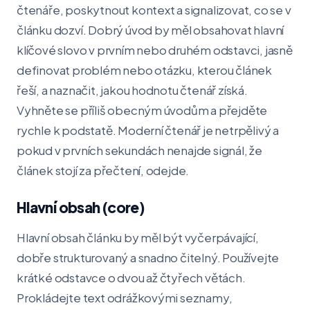
čtenáře, poskytnout kontext a signalizovat, co se v
článku dozví. Dobrý úvod by měl obsahovat hlavní
klíčové slovo v prvním nebo druhém odstavci, jasně
definovat problém nebo otázku, kterou článek
řeší, a naznačit, jakou hodnotu čtenář získá.
Vyhněte se příliš obecným úvodům a přejděte
rychle k podstatě. Moderní čtenář je netrpělivý a
pokud v prvních sekundách nenajde signál, že
článek stojí za přečtení, odejde.
Hlavní obsah (core)
Hlavní obsah článku by měl být vyčerpávající,
dobře strukturovaný a snadno čitelný. Používejte
krátké odstavce o dvou až čtyřech větách.
Prokládejte text odrážkovými seznamy,