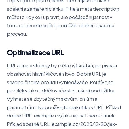
teprve poté pište článek. Tím si ujasníte hlavní
sdělení a zaměření článku. Title a meta description
můžete kdykoli upravit, ale počáteční jasnost v
tom, co chcete sdělit, pomůže celému psacímu
procesu.
Optimalizace URL
URL adresa stránky by měla být krátká, popisná a
obsahovat hlavní klíčové slovo. Dobrá URL je
snadno čitelná pro lidi i vyhledávače. Používejte
pomlčky jako oddělovače slov, nikoli podtržítka.
Vyhněte se zbytečným slovům, číslům a
parametrům. Nepoužívejte diakritiku v URL. Příklad
dobré URL: example.cz/jak-napsat-seo-clanek.
Příklad špatné URL: example.cz/2025/12/20/jak-