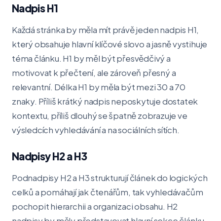
Nadpis H1
Každá stránka by měla mít právě jeden nadpis H1,
který obsahuje hlavní klíčové slovo a jasně vystihuje
téma článku. H1 by měl být přesvědčivý a
motivovat k přečtení, ale zároveň přesný a
relevantní. Délka H1 by měla být mezi 30 a 70
znaky. Příliš krátký nadpis neposkytuje dostatek
kontextu, příliš dlouhý se špatně zobrazuje ve
výsledcích vyhledávání a na sociálních sítích.
Nadpisy H2 a H3
Podnadpisy H2 a H3 strukturují článek do logických
celků a pomáhají jak čtenářům, tak vyhledávačům
pochopit hierarchii a organizaci obsahu. H2
nadpisy by měly představovat hlavní sekce článku