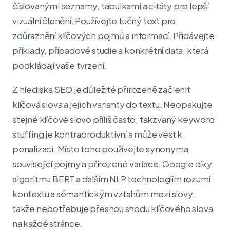
číslovanými seznamy, tabulkami a citáty pro lepší
vizuální členění. Používejte tučný text pro
zdůraznění klíčových pojmů a informací. Přidávejte
příklady, případové studie a konkrétní data, která
podkládají vaše tvrzení.
Z hlediska SEO je důležité přirozeně začlenit
klíčová slova a jejich varianty do textu. Neopakujte
stejné klíčové slovo příliš často, takzvaný keyword
stuffing je kontraproduktivní a může vést k
penalizaci. Místo toho používejte synonyma,
související pojmy a přirozené variace. Google díky
algoritmu BERT a dalším NLP technologiím rozumí
kontextu a sémantickým vztahům mezi slovy,
takže nepotřebuje přesnou shodu klíčového slova
na každé stránce.