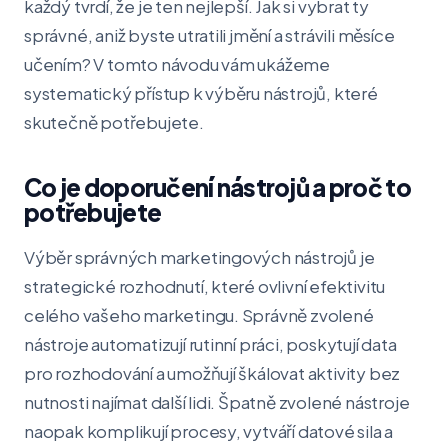
každý tvrdí, že je ten nejlepší. Jak si vybrat ty
správné, aniž byste utratili jmění a strávili měsíce
učením? V tomto návodu vám ukážeme
systematický přístup k výběru nástrojů, které
skutečně potřebujete.
Co je doporučení nástrojů a proč to
potřebujete
Výběr správných marketingových nástrojů je
strategické rozhodnutí, které ovlivní efektivitu
celého vašeho marketingu. Správně zvolené
nástroje automatizují rutinní práci, poskytují data
pro rozhodování a umožňují škálovat aktivity bez
nutnosti najímat další lidi. Špatně zvolené nástroje
naopak komplikují procesy, vytváří datové sila a