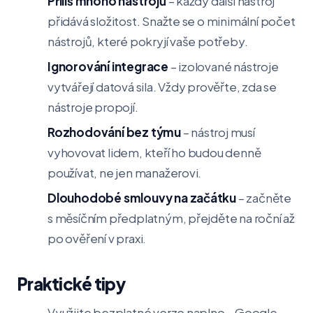
Příliš mnoho nástrojů
– každý další nástroj
přidává složitost. Snažte se o minimální počet
nástrojů, které pokryjí vaše potřeby.
Ignorování integrace
– izolované nástroje
vytvářejí datová sila. Vždy prověřte, zda se
nástroje propojí.
Rozhodování bez týmu
– nástroj musí
vyhovovat lidem, kteří ho budou denně
používat, ne jen manažerovi.
Dlouhodobé smlouvy na začátku
– začněte
s měsíčním předplatným, přejděte na roční až
po ověření v praxi.
Praktické tipy
Využijte bezplatné verze naplno – Google