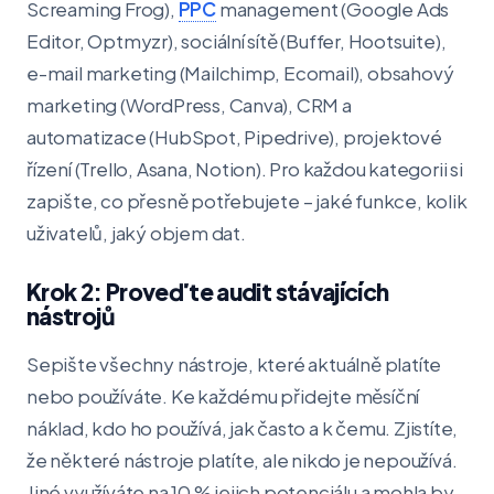
Screaming Frog),
PPC
management (Google Ads
Editor, Optmyzr), sociální sítě (Buffer, Hootsuite),
e-mail marketing (Mailchimp, Ecomail), obsahový
marketing (WordPress, Canva), CRM a
automatizace (HubSpot, Pipedrive), projektové
řízení (Trello, Asana, Notion). Pro každou kategorii si
zapište, co přesně potřebujete – jaké funkce, kolik
uživatelů, jaký objem dat.
Krok 2: Proveďte audit stávajících
nástrojů
Sepište všechny nástroje, které aktuálně platíte
nebo používáte. Ke každému přidejte měsíční
náklad, kdo ho používá, jak často a k čemu. Zjistíte,
že některé nástroje platíte, ale nikdo je nepoužívá.
Jiné využíváte na 10 % jejich potenciálu a mohla by