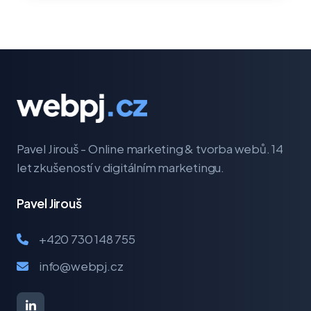
Pavel Jirouš - Online marketing & tvorba webů. 14
let zkušeností v digitálním marketingu.
Pavel Jirouš
+420 730 148 755
info@webpj.cz