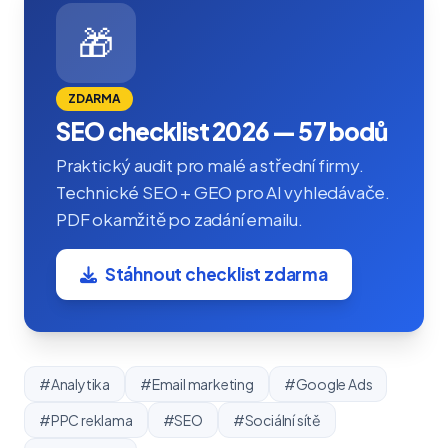
🎁
ZDARMA
SEO checklist 2026 — 57 bodů
Praktický audit pro malé a střední firmy.
Technické SEO + GEO pro AI vyhledávače.
PDF okamžitě po zadání emailu.
Stáhnout checklist zdarma
#Analytika
#Email marketing
#Google Ads
#PPC reklama
#SEO
#Sociální sítě