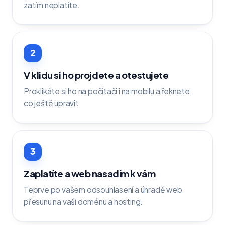
zatím neplatíte.
2
V klidu si ho projdete a otestujete
Proklikáte si ho na počítači i na mobilu a řeknete,
co ještě upravit.
3
Zaplatíte a web nasadím k vám
Teprve po vašem odsouhlasení a úhradě web
přesunu na vaši doménu a hosting.