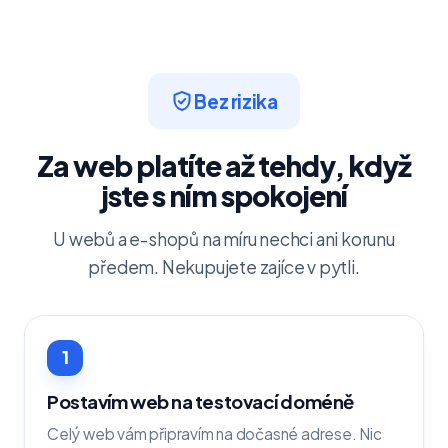
Bez rizika
Za web platíte až tehdy, když
jste s ním spokojení
U webů a e-shopů na míru nechci ani korunu
předem. Nekupujete zajíce v pytli.
1
Postavím web na testovací doméně
Celý web vám připravím na dočasné adrese. Nic