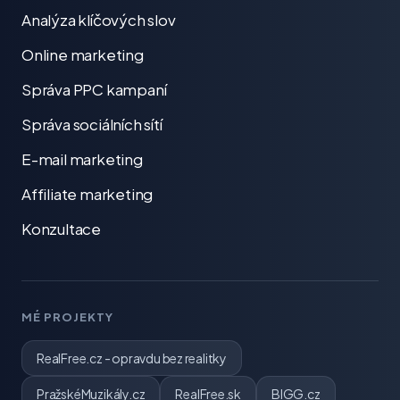
Analýza klíčových slov
Online marketing
Správa PPC kampaní
Správa sociálních sítí
E-mail marketing
Affiliate marketing
Konzultace
MÉ PROJEKTY
RealFree.cz - opravdu bez realitky
PražskéMuzikály.cz
RealFree.sk
BIGG.cz