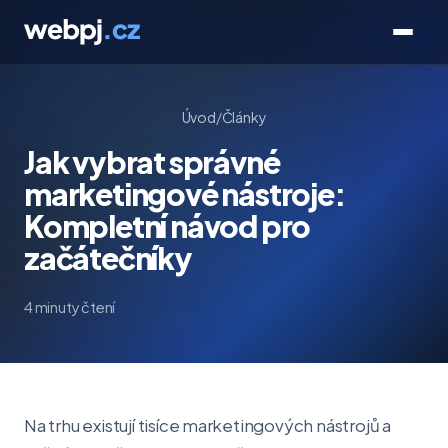
Úvod
/
Články
Jak vybrat správné
marketingové nástroje:
Kompletní návod pro
začátečníky
4 minuty čtení
Na trhu existují tisíce marketingových nástrojů a