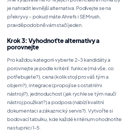
je nahradit levnější alternativa. Podívejte se na
překryvy – pokud máte Ahrefs i SEMrush,
pravděpodobně vám stačí jeden.
Krok 3: Vyhodnoťte alternativy a
porovnejte
Pro každou kategorii vyberte 2–3 kandidáty a
porovnejte je podle kritérií: funkce (má vše, co
potřebujete?), cena (kolik stojí pro váš tým a
objem?), integrace (propojí se s ostatními
nástroji?), jednoduchost (jak rychle se tým naučí
nástroj používat?) a podpora (nabízí kvalitní
dokumentaci a zákaznický servis?). Vytvořte si
bodovací tabulku, kde každé kritérium ohodnotíte
na stupnici 1–5.