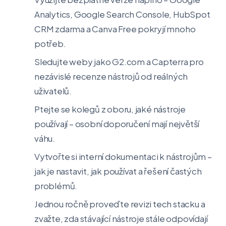
Analytics, Google Search Console, HubSpot
CRM zdarma a Canva Free pokryjí mnoho
potřeb.
Sledujte weby jako G2.com a Capterra pro
nezávislé recenze nástrojů od reálných
uživatelů.
Ptejte se kolegů z oboru, jaké nástroje
používají – osobní doporučení mají největší
váhu.
Vytvořte si interní dokumentaci k nástrojům –
jak je nastavit, jak používat a řešení častých
problémů.
Jednou ročně proveďte revizi tech stacku a
zvažte, zda stávající nástroje stále odpovídají