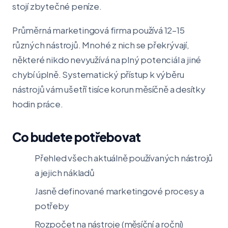
stojí zbytečné peníze.
Průměrná marketingová firma používá 12–15
různých nástrojů. Mnohé z nich se překrývají,
některé nikdo nevyužívá na plný potenciál a jiné
chybí úplně. Systematický přístup k výběru
nástrojů vám ušetří tisíce korun měsíčně a desítky
hodin práce.
Co budete potřebovat
Přehled všech aktuálně používaných nástrojů
a jejich nákladů
Jasně definované marketingové procesy a
potřeby
Rozpočet na nástroje (měsíční a roční)