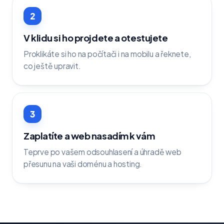
2
V klidu si ho projdete a otestujete
Proklikáte si ho na počítači i na mobilu a řeknete,
co ještě upravit.
3
Zaplatíte a web nasadím k vám
Teprve po vašem odsouhlasení a úhradě web
přesunu na vaši doménu a hosting.