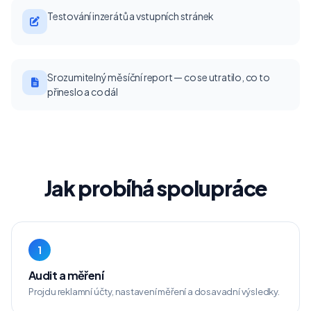
Testování inzerátů a vstupních stránek
Srozumitelný měsíční report — co se utratilo, co to
přineslo a co dál
Jak probíhá spolupráce
1
Audit a měření
Projdu reklamní účty, nastavení měření a dosavadní výsledky.