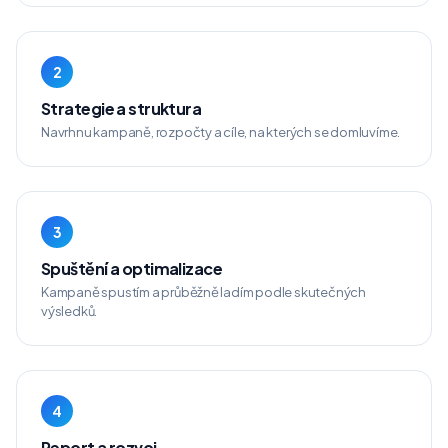
2
Strategie a struktura
Navrhnu kampaně, rozpočty a cíle, na kterých se domluvíme.
3
Spuštění a optimalizace
Kampaně spustím a průběžně ladím podle skutečných
výsledků.
4
Report a rozvoj