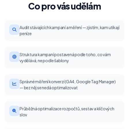
Co pro vás udělám
Audit stávajících kampaní a měření — zjistím, kam utíkají
peníze
Struktura kampaní postavená podle toho, co vám
vydělává, ne podle šablony
Správné měření konverzí (GA4, Google Tag Manager)
— bez něj se nedá optimalizovat
Průběžná optimalizace rozpočtů, sestav a klíčových
slov