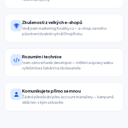
Zkušenosti z velkých e-shopů
Vedl jsem marketing Korálky.cz — e-shop za mého
působení dvakrát vyhrál ShopRoku.
Rozumím i technice
Jsem zároveň web developer — měření a úpravy webu
vyřeším bez čekání na dodavatele.
Komunikujete přímo se mnou
Žádné předávání přes account manažery — kampaně
dělá ten, s kým se bavíte.