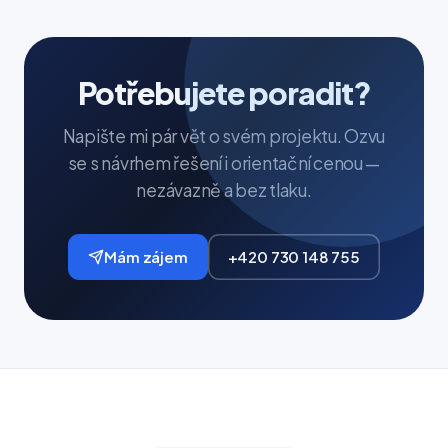
Potřebujete poradit?
Napište mi pár vět o svém projektu. Ozvu
se s návrhem řešení i orientační cenou —
nezávazně a bez tlaku.
Mám zájem
+420 730 148 755