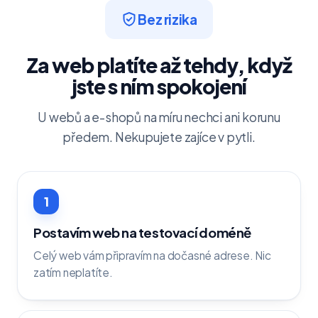
Bez rizika
Za web platíte až tehdy, když
jste s ním spokojení
U webů a e-shopů na míru nechci ani korunu
předem. Nekupujete zajíce v pytli.
1
Postavím web na testovací doméně
Celý web vám připravím na dočasné adrese. Nic
zatím neplatíte.