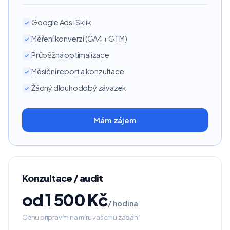
Google Ads i Sklik
Měření konverzí (GA4 + GTM)
Průběžná optimalizace
Měsíční report a konzultace
Žádný dlouhodobý závazek
Mám zájem
Konzultace / audit
od 1 500 Kč
/ hodina
Cenu připravím na míru vašemu zadání