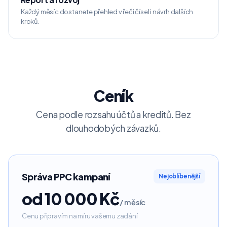
Každý měsíc dostanete přehled v řeči čísel i návrh dalších
kroků.
Ceník
Cena podle rozsahu účtů a kreditů. Bez
dlouhodobých závazků.
Správa PPC kampaní
Nejoblíbenější
od 10 000 Kč
/ měsíc
Cenu připravím na míru vašemu zadání