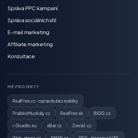
Správa PPC kampaní
Správa sociálních sítí
E-mail marketing
Affiliate marketing
Konzultace
MÉ PROJEKTY
RealFree.cz - opravdu bez realitky
PražskéMuzikály.cz
RealFree.sk
BIGG.cz
i-Divadlo.eu
eBar.cz
Zveráč.cz
Web-clever.cz
FMAN.cz
RDY - zkracovač URL