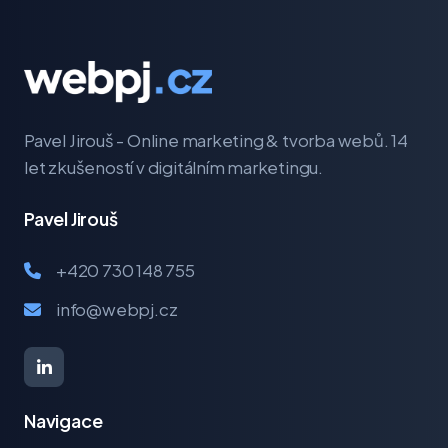
Pavel Jirouš - Online marketing & tvorba webů. 14
let zkušeností v digitálním marketingu.
Pavel Jirouš
+420 730 148 755
info@webpj.cz
Navigace