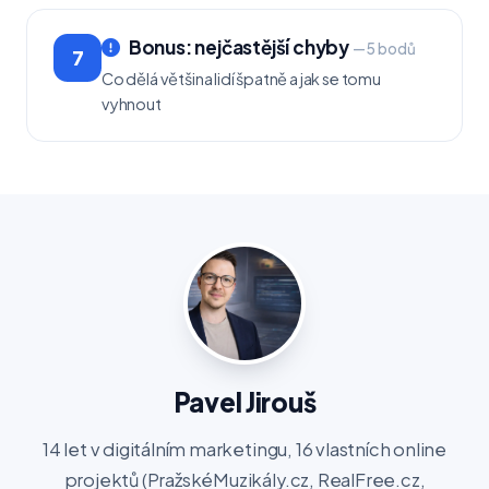
Bonus: nejčastější chyby
— 5 bodů
7
Co dělá většina lidí špatně a jak se tomu
vyhnout
Pavel Jirouš
14 let v digitálním marketingu, 16 vlastních online
projektů (PražskéMuzikály.cz, RealFree.cz,