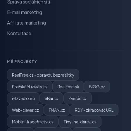
Správa sociálních sítí
E-mail marketing
Affiliate marketing
Konzultace
MÉ PROJEKTY
RealFree.cz - opravdu bez realitky
PražskéMuzikály.cz
RealFree.sk
BIGG.cz
i-Divadlo.eu
eBar.cz
Zveráč.cz
Web-clever.cz
FMAN.cz
RDY - zkracovač URL
Mobilní-kadeřnictví.cz
Tipy-na-dárek.cz