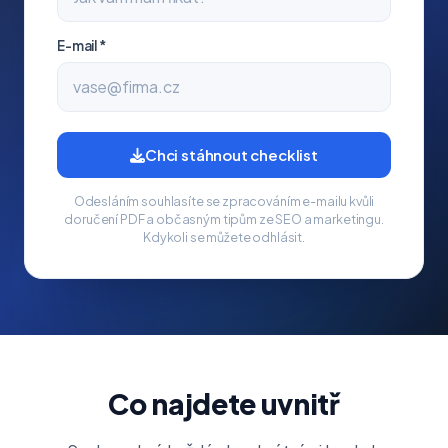
E-mail *
Chci stáhnout checklist
Odesláním souhlasíte se zpracováním e-mailu kvůli
doručení PDF a občasným tipům ze SEO a marketingu.
Kdykoli se můžete odhlásit.
Co najdete uvnitř