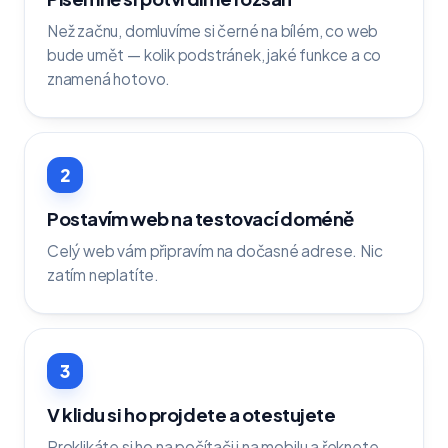
Než začnu, domluvíme si černé na bílém, co web
bude umět — kolik podstránek, jaké funkce a co
znamená hotovo.
2
Postavím web na testovací doméně
Celý web vám připravím na dočasné adrese. Nic
zatím neplatíte.
3
V klidu si ho projdete a otestujete
Proklikáte si ho na počítači i na mobilu a řeknete,