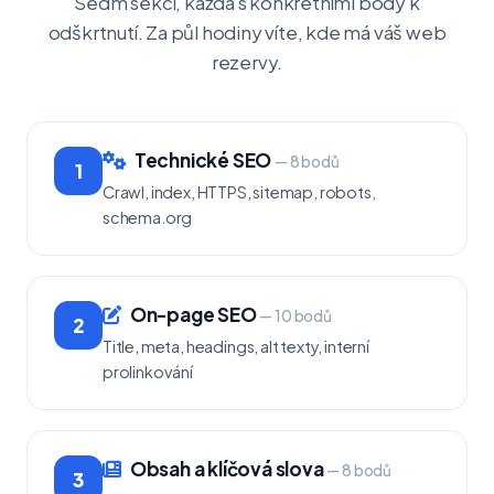
Sedm sekcí, každá s konkrétními body k
odškrtnutí. Za půl hodiny víte, kde má váš web
rezervy.
Technické SEO
— 8 bodů
1
Crawl, index, HTTPS, sitemap, robots,
schema.org
On-page SEO
— 10 bodů
2
Title, meta, headings, alt texty, interní
prolinkování
Obsah a klíčová slova
— 8 bodů
3