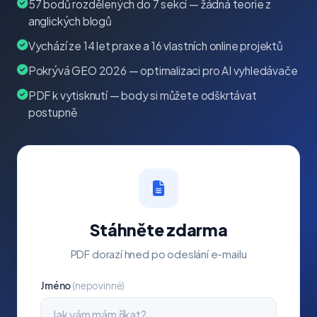
57 bodů rozdělených do 7 sekcí — žádná teorie z
anglických blogů
Vychází ze 14 let praxe a 16 vlastních online projektů
Pokrývá GEO 2026 — optimalizaci pro AI vyhledávače
PDF k vytisknutí — body si můžete odškrtávat
postupně
Stáhněte zdarma
PDF dorazí hned po odeslání e-mailu
Jméno
(nepovinné)