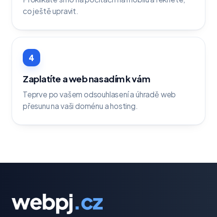
co ještě upravit.
4
Zaplatíte a web nasadím k vám
Teprve po vašem odsouhlasení a úhradě web
přesunu na vaši doménu a hosting.