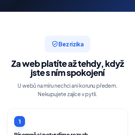
Bez rizika
Za web platíte až tehdy, když
jste s ním spokojení
U webů na míru nechci ani korunu předem.
Nekupujete zajíce v pytli.
1
Písemně si potvrdíme rozsah