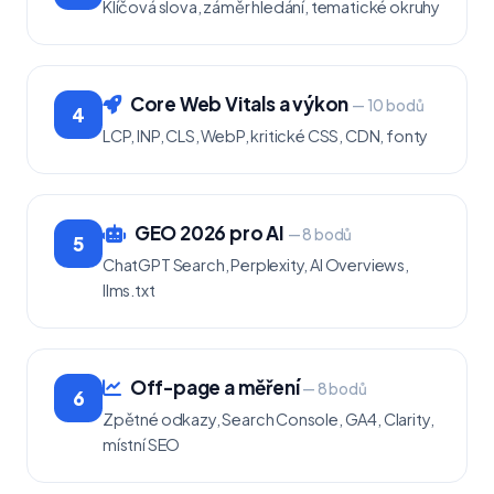
Klíčová slova, záměr hledání, tematické okruhy
Core Web Vitals a výkon
— 10 bodů
4
LCP, INP, CLS, WebP, kritické CSS, CDN, fonty
GEO 2026 pro AI
— 8 bodů
5
ChatGPT Search, Perplexity, AI Overviews,
llms.txt
Off-page a měření
— 8 bodů
6
Zpětné odkazy, Search Console, GA4, Clarity,
místní SEO