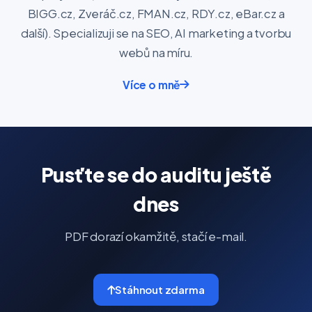
BIGG.cz, Zveráč.cz, FMAN.cz, RDY.cz, eBar.cz a
další). Specializuji se na SEO, AI marketing a tvorbu
webů na míru.
Více o mně
Pusťte se do auditu ještě
dnes
PDF dorazí okamžitě, stačí e-mail.
Stáhnout zdarma