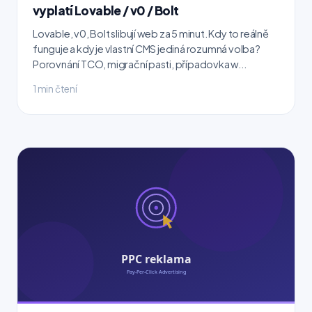
vyplatí Lovable / v0 / Bolt
Lovable, v0, Bolt slibují web za 5 minut. Kdy to reálně
funguje a kdy je vlastní CMS jediná rozumná volba?
Porovnání TCO, migrační pasti, případovka w...
1 min čtení