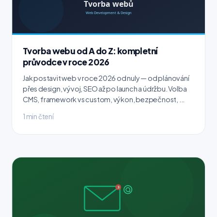
Tvorba webu od A do Z: kompletní
průvodce v roce 2026
Jak postavit web v roce 2026 od nuly — od plánování
přes design, vývoj, SEO až po launch a údržbu. Volba
CMS, framework vs custom, výkon, bezpečnost, ...
1 min čtení