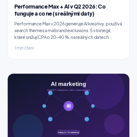
Performance Max + AI v Q2 2026: Co
funguje a co ne (s reálnými daty)
Performance Max v 2026 generuje AI kreativy, používá
search themes a má brand exclusions. 5 strategií,
které snižují CPA o 20–40 %, na reálných datech...
1 min čtení