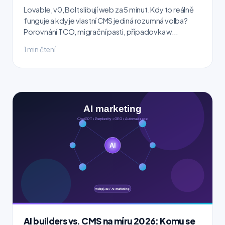
Lovable, v0, Bolt slibují web za 5 minut. Kdy to reálně
funguje a kdy je vlastní CMS jediná rozumná volba?
Porovnání TCO, migrační pasti, případovka w...
1 min čtení
AI builders vs. CMS na míru 2026: Komu se