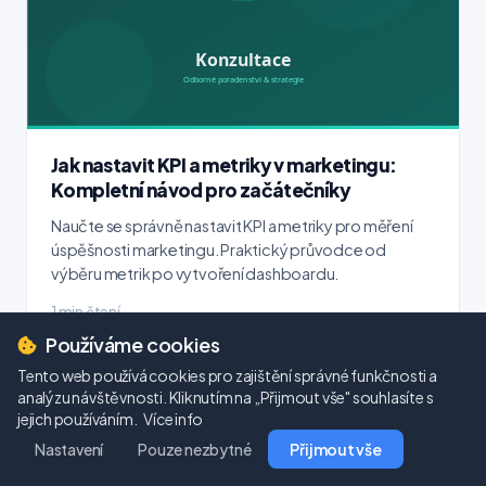
Jak nastavit KPI a metriky v marketingu:
Kompletní návod pro začátečníky
Naučte se správně nastavit KPI a metriky pro měření
úspěšnosti marketingu. Praktický průvodce od
výběru metrik po vytvoření dashboardu.
1 min čtení
Používáme cookies
Tento web používá cookies pro zajištění správné funkčnosti a
analýzu návštěvnosti. Kliknutím na „Přijmout vše" souhlasíte s
jejich používáním.
Více info
Nastavení
Pouze nezbytné
Přijmout vše