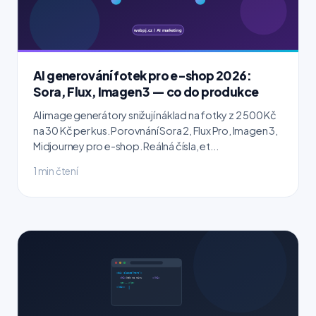
AI generování fotek pro e-shop 2026:
Sora, Flux, Imagen 3 — co do produkce
AI image generátory snižují náklad na fotky z 2 500 Kč
na 30 Kč per kus. Porovnání Sora 2, Flux Pro, Imagen 3,
Midjourney pro e-shop. Reálná čísla, et...
1 min čtení