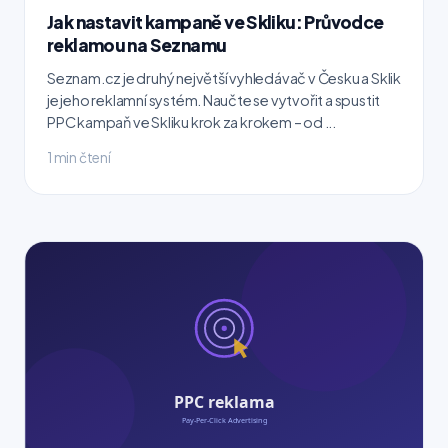
Jak nastavit kampaně ve Skliku: Průvodce
reklamou na Seznamu
Seznam.cz je druhý největší vyhledávač v Česku a Sklik
je jeho reklamní systém. Naučte se vytvořit a spustit
PPC kampaň ve Skliku krok za krokem – od ...
1 min čtení