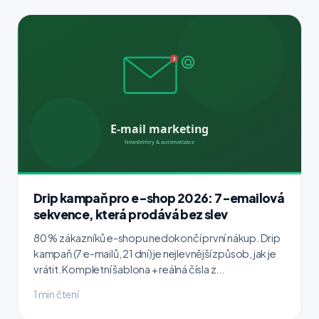
Drip kampaň pro e-shop 2026: 7-emailová
sekvence, která prodává bez slev
80 % zákazníků e-shopu nedokončí první nákup. Drip
kampaň (7 e-mailů, 21 dní) je nejlevnější způsob, jak je
vrátit. Kompletní šablona + reálná čísla z...
1 min čtení