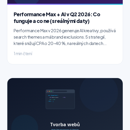
Performance Max + AI v Q2 2026: Co
funguje a co ne (s reálnými daty)
Performance Max v 2026 generuje AI kreativy, používá
search themes a má brand exclusions. 5 strategií,
které snižují CPA o 20–40 %, na reálných datech...
1 min čtení