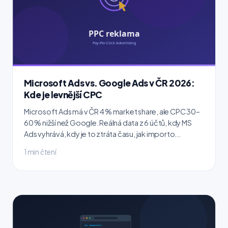
Microsoft Ads vs. Google Ads v ČR 2026:
Kde je levnější CPC
Microsoft Ads má v ČR 4 % market share, ale CPC 30–
60 % nižší než Google. Reálná data z 6 účtů, kdy MS
Ads vyhrává, kdy je to ztráta času, jak importo...
1 min čtení