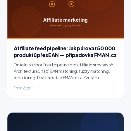
Affiliate feed pipeline: Jak párovat 50 000
produktů přes EAN — případovka FMAN.cz
Detailní rozbor feed pipeline pro affiliate srovnávač.
Architektura 5 fází, EAN matching, fuzzy matching,
monitoring. Reálná data z FMAN.cz a Zveráč.c...
1 min čtení