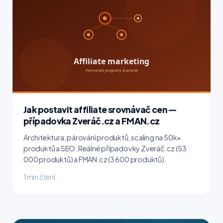
Jak postavit affiliate srovnávač cen —
případovka Zveráč.cz a FMAN.cz
Architektura, párování produktů, scaling na 50k+
produktů a SEO. Reálné případovky Zveráč.cz (53
000 produktů) a FMAN.cz (3 600 produktů).
1 min čtení