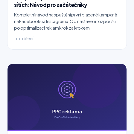
sítích: Návod pro začátečníky
Kompletní návod na spuštění první placené kampaně
na Facebooku a Instagramu. Od nastavení rozpočtu
po optimalizaci reklam krok za krokem.
1 min čtení