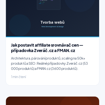
Jak postavit affiliate srovnávač cen —
případovka Zveráč.cz a FMAN.cz
Architektura, párování produktů, scaling na 50k+
produktů a SEO. Reálné případovky Zveráč.cz (53
000 produktů) a FMAN.cz (3 600 produktů).
1 min čtení