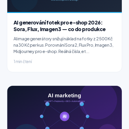
AI generování fotek pro e-shop 2026:
Sora, Flux, Imagen 3 — co do produkce
AI image generátory snižují náklad na fotky z 2 500 Kč
na 30 Kč per kus. Porovnání Sora 2, Flux Pro, Imagen 3,
Midjourney pro e-shop. Reálná čísla, et...
1 min čtení