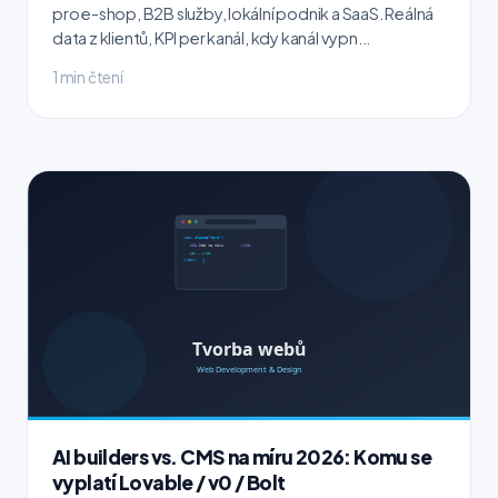
pro e-shop, B2B služby, lokální podnik a SaaS. Reálná
data z klientů, KPI per kanál, kdy kanál vypn...
1 min čtení
AI builders vs. CMS na míru 2026: Komu se
vyplatí Lovable / v0 / Bolt