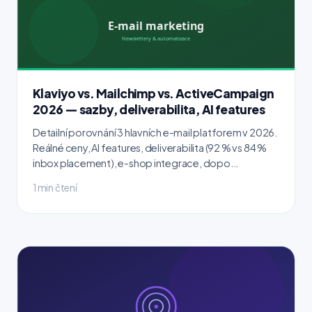
Klaviyo vs. Mailchimp vs. ActiveCampaign
2026 — sazby, deliverabilita, AI features
Detailní porovnání 3 hlavních e-mail platforem v 2026.
Reálné ceny, AI features, deliverabilita (92 % vs 84 %
inbox placement), e-shop integrace, dopo...
1 min čtení