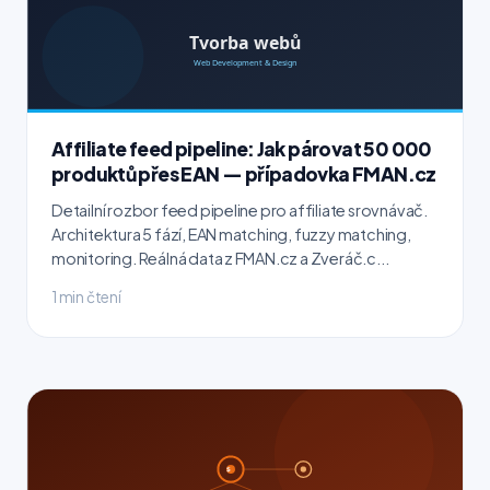
Affiliate feed pipeline: Jak párovat 50 000
produktů přes EAN — případovka FMAN.cz
Detailní rozbor feed pipeline pro affiliate srovnávač.
Architektura 5 fází, EAN matching, fuzzy matching,
monitoring. Reálná data z FMAN.cz a Zveráč.c...
1 min čtení