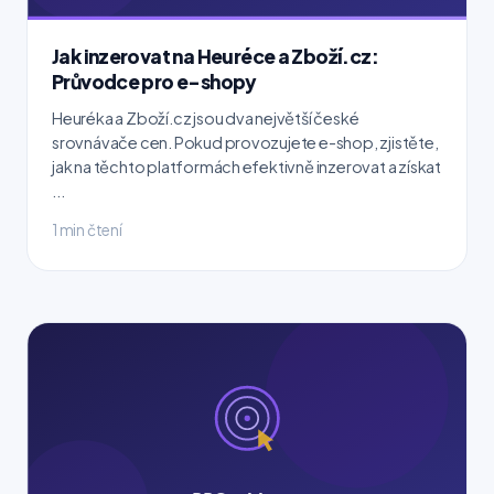
Jak inzerovat na Heuréce a Zboží.cz:
Průvodce pro e-shopy
Heuréka a Zboží.cz jsou dva největší české
srovnávače cen. Pokud provozujete e-shop, zjistěte,
jak na těchto platformách efektivně inzerovat a získat
...
1 min čtení