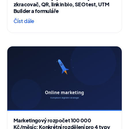
zkracovač, QR, link in bio, SEO test, UTM
Builder a formuláře
Číst dále
Marketingový rozpočet 100 000
Kč/měsíc: Konkrétní rozdělení pro 4 typy