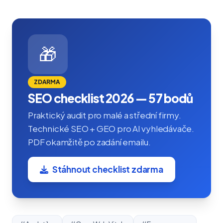
🎁
ZDARMA
SEO checklist 2026 — 57 bodů
Praktický audit pro malé a střední firmy.
Technické SEO + GEO pro AI vyhledávače.
PDF okamžitě po zadání emailu.
Stáhnout checklist zdarma