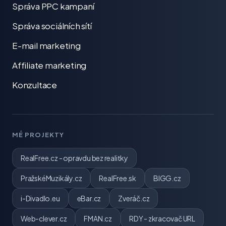
Správa PPC kampaní
Správa sociálních sítí
E-mail marketing
Affiliate marketing
Konzultace
MÉ PROJEKTY
RealFree.cz - opravdu bez realitky
PražskéMuzikály.cz
RealFree.sk
BIGG.cz
i-Divadlo.eu
eBar.cz
Zveráč.cz
Web-clever.cz
FMAN.cz
RDY - zkracovač URL