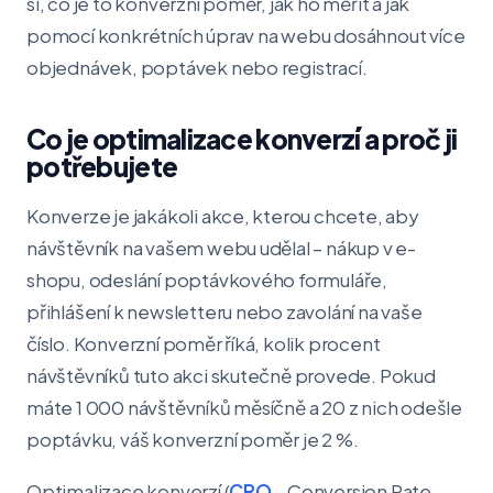
si, co je to konverzní poměr, jak ho měřit a jak
pomocí konkrétních úprav na webu dosáhnout více
objednávek, poptávek nebo registrací.
Co je optimalizace konverzí a proč ji
potřebujete
Konverze je jakákoli akce, kterou chcete, aby
návštěvník na vašem webu udělal – nákup v e-
shopu, odeslání poptávkového formuláře,
přihlášení k newsletteru nebo zavolání na vaše
číslo. Konverzní poměr říká, kolik procent
návštěvníků tuto akci skutečně provede. Pokud
máte 1 000 návštěvníků měsíčně a 20 z nich odešle
poptávku, váš konverzní poměr je 2 %.
Optimalizace konverzí (
CRO
– Conversion Rate