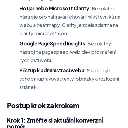
Hotjar nebo Microsoft Clarity:
Bezplatné
nástroje pro nahrávání chování návštěvníků na
webu a heatmapy. Clarity je zcela zdarma na
clarity.microsoft.com.
Google PageSpeed Insights:
Bezplatný
nástroj na pagespeed.web.dev pro měření
rychlosti webu.
Přístup k administraci webu:
Musíte být
schopni upravovat texty, obrázky a rozložení
stránek.
Postup krok za krokem
Krok 1: Změřte si aktuální konverzní
poměr