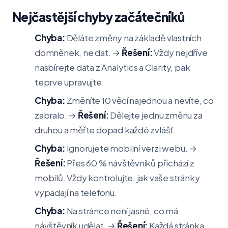
Nejčastější chyby začátečníků
Chyba:
Děláte změny na základě vlastních
domněnek, ne dat. →
Řešení:
Vždy nejdříve
nasbírejte data z Analytics a Clarity, pak
teprve upravujte.
Chyba:
Změníte 10 věcí najednou a nevíte, co
zabralo. →
Řešení:
Dělejte jednu změnu za
druhou a měřte dopad každé zvlášť.
Chyba:
Ignorujete mobilní verzi webu. →
Řešení:
Přes 60 % návštěvníků přichází z
mobilů. Vždy kontrolujte, jak vaše stránky
vypadají na telefonu.
Chyba:
Na stránce není jasné, co má
návštěvník udělat. →
Řešení:
Každá stránka