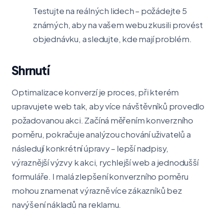
Testujte na reálných lidech – požádejte 5
známých, aby na vašem webu zkusili provést
objednávku, a sledujte, kde mají problém.
Shrnutí
Optimalizace konverzí je proces, při kterém
upravujete web tak, aby více návštěvníků provedlo
požadovanou akci. Začíná měřením konverzního
poměru, pokračuje analýzou chování uživatelů a
následují konkrétní úpravy – lepší nadpisy,
výraznější výzvy k akci, rychlejší web a jednodušší
formuláře. I malá zlepšení konverzního poměru
mohou znamenat výrazně více zákazníků bez
navýšení nákladů na reklamu.