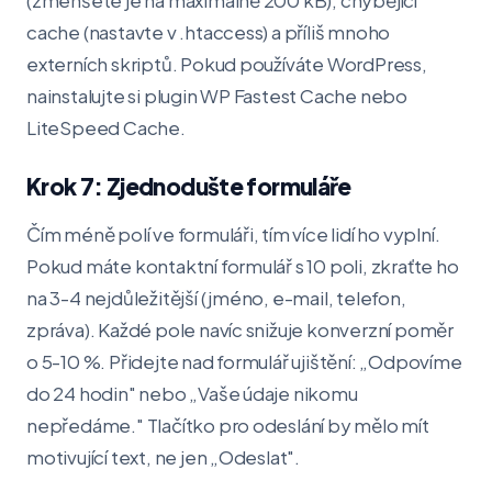
(zmenšete je na maximálně 200 kB), chybějící
cache (nastavte v .htaccess) a příliš mnoho
externích skriptů. Pokud používáte WordPress,
nainstalujte si plugin WP Fastest Cache nebo
LiteSpeed Cache.
Krok 7: Zjednodušte formuláře
Čím méně polí ve formuláři, tím více lidí ho vyplní.
Pokud máte kontaktní formulář s 10 poli, zkraťte ho
na 3-4 nejdůležitější (jméno, e-mail, telefon,
zpráva). Každé pole navíc snižuje konverzní poměr
o 5-10 %. Přidejte nad formulář ujištění: „Odpovíme
do 24 hodin" nebo „Vaše údaje nikomu
nepředáme." Tlačítko pro odeslání by mělo mít
motivující text, ne jen „Odeslat".