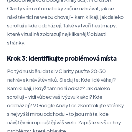
Clarity vám automaticky začne nahrávat, jak se
návštěvníci na webu chovají – kam klikají, jak daleko
scrollují a kde odcházejí. Také vytvoří heatmapy,
které vizuálně zobrazují nejklikanější oblasti
stránky.
Krok 3: Identifikujte problémová místa
Po týdnu sběru dat si v Clarity pusťte 20-30
nahrávek návštěvníků. Sledujte: Kde lidé váhají?
Kam klikají, i když tam není odkaz? Jak daleko
scrollují – vidí vůbec vaši výzvu k akci? Kde
odcházejí? V Google Analytics zkontrolujte stránky
s nejvyšší mírou odchodu – to jsou místa, kde
návštěvníci opouštějí váš web. Zapište si všechny
problémy, které objevíte.