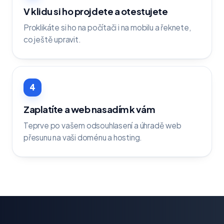
V klidu si ho projdete a otestujete
Proklikáte si ho na počítači i na mobilu a řeknete,
co ještě upravit.
4
Zaplatíte a web nasadím k vám
Teprve po vašem odsouhlasení a úhradě web
přesunu na vaši doménu a hosting.