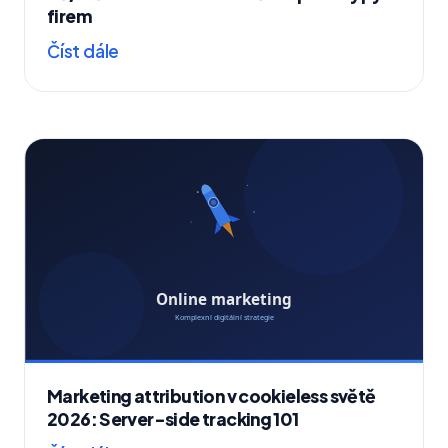
firem
Číst dále
Marketing attribution v cookieless světě
2026: Server-side tracking 101