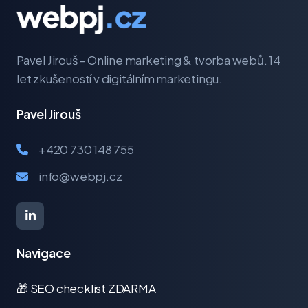
Pavel Jirouš - Online marketing & tvorba webů. 14
let zkušeností v digitálním marketingu.
Pavel Jirouš
+420 730 148 755
info@webpj.cz
Navigace
🎁 SEO checklist ZDARMA