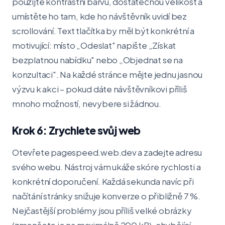
použijte kontrastní barvu, dostatečnou velikost a
umístěte ho tam, kde ho návštěvník uvidí bez
scrollování. Text tlačítka by měl být konkrétní a
motivující: místo „Odeslat" napište „Získat
bezplatnou nabídku" nebo „Objednat se na
konzultaci". Na každé stránce mějte jednu jasnou
výzvu k akci – pokud dáte návštěvníkovi příliš
mnoho možností, nevybere si žádnou.
Krok 6: Zrychlete svůj web
Otevřete pagespeed.web.dev a zadejte adresu
svého webu. Nástroj vám ukáže skóre rychlosti a
konkrétní doporučení. Každá sekunda navíc při
načítání stránky snižuje konverze o přibližně 7 %.
Nejčastější problémy jsou příliš velké obrázky