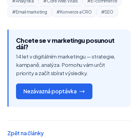
#Analytika
#Core Web Vitals
#E-commerce
#Email marketing
#Konverze a CRO
#SEO
Chcete se v marketingu posunout
dál?
14 let v digitálním marketingu — strategie,
kampaně, analýza. Pomohu vám určit
priority a začít sbírat výsledky.
Nezávazná poptávka
Zpět na články