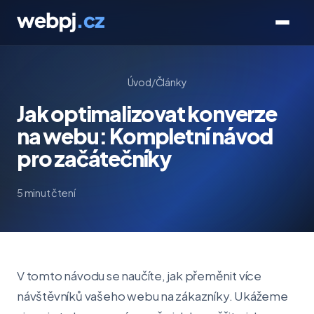
Úvod
/
Články
Jak optimalizovat konverze
na webu: Kompletní návod
pro začátečníky
5 minut čtení
V tomto návodu se naučíte, jak přeměnit více
návštěvníků vašeho webu na zákazníky. Ukážeme