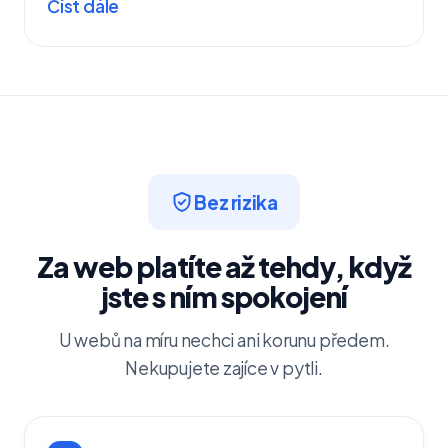
Číst dále
Bez rizika
Za web platíte až tehdy, když
jste s ním spokojení
U webů na míru nechci ani korunu předem.
Nekupujete zajíce v pytli.