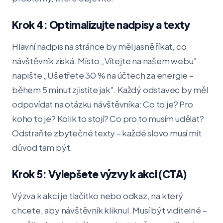
Krok 4: Optimalizujte nadpisy a texty
Hlavní nadpis na stránce by měl jasně říkat, co
návštěvník získá. Místo „Vítejte na našem webu"
napište „Ušetřete 30 % na účtech za energie –
během 5 minut zjistíte jak". Každý odstavec by měl
odpovídat na otázku návštěvníka: Co to je? Pro
koho to je? Kolik to stojí? Co pro to musím udělat?
Odstraňte zbytečné texty – každé slovo musí mít
důvod tam být.
Krok 5: Vylepšete výzvy k akci (CTA)
Výzva k akci je tlačítko nebo odkaz, na který
chcete, aby návštěvník kliknul. Musí být viditelné –