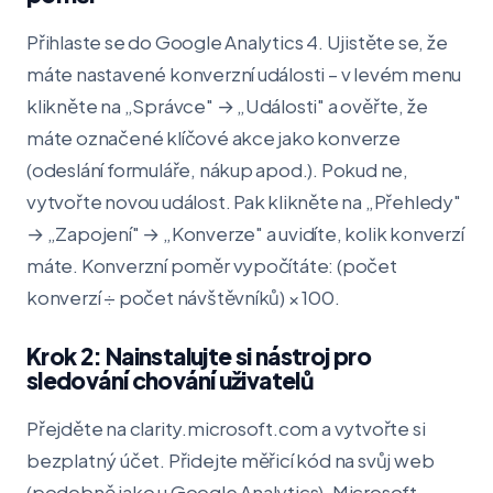
Přihlaste se do Google Analytics 4. Ujistěte se, že
máte nastavené konverzní události – v levém menu
klikněte na „Správce" → „Události" a ověřte, že
máte označené klíčové akce jako konverze
(odeslání formuláře, nákup apod.). Pokud ne,
vytvořte novou událost. Pak klikněte na „Přehledy"
→ „Zapojení" → „Konverze" a uvidíte, kolik konverzí
máte. Konverzní poměr vypočítáte: (počet
konverzí ÷ počet návštěvníků) × 100.
Krok 2: Nainstalujte si nástroj pro
sledování chování uživatelů
Přejděte na clarity.microsoft.com a vytvořte si
bezplatný účet. Přidejte měřicí kód na svůj web
(podobně jako u Google Analytics). Microsoft