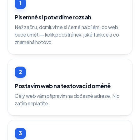
1
Písemně si potvrdíme rozsah
Než začnu, domluvíme si černé na bílém, co web
bude umět — kolik podstránek, jaké funkce a co
znamená hotovo.
2
Postavím web na testovací doméně
Celý web vám připravím na dočasné adrese. Nic
zatím neplatíte.
3