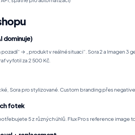
-shopu
AI dominuje)
pozadí“ → „produkt v reálné situaci“. Sora 2 a Imagen 3 g
af vyfotil za 2 500 Kč.
tické, Sora pro stylizované. Custom branding přes negativ
ích fotek
otřebujete 5 z různých úhlů. Flux Pro s reference image to
oval + replacement