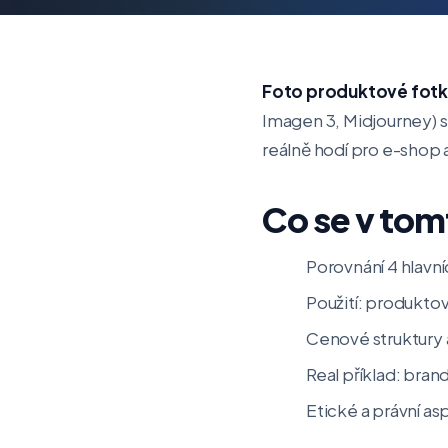
Foto produktové fotky
Imagen 3, Midjourney) sn
reálně hodí pro e-shop a
Co se v tom
Porovnání 4 hlavn
Použití: produktov
Cenové struktury a
Real příklad: bra
Etické a právní as