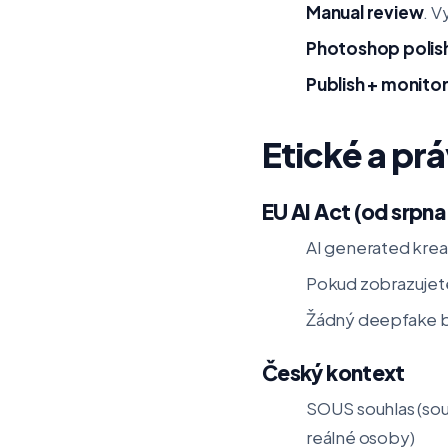
Manual review
. V
Photoshop polis
Publish + monitor
Etické a pr
EU AI Act (od srpna
AI generated krea
Pokud zobrazujete
Žádný deepfake be
Český kontext
SOUS souhlas (sou
reálné osoby)