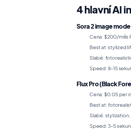
4 hlavní AI
Sora 2 image mode
Cena: $200/měs 
Best at: stylized 
Slabé: fotorealis
Speed: 8–15 seku
Flux Pro (Black For
Cena: $0.05 per i
Best at: fotoreal
Slabé: stylization
Speed: 3–5 seku