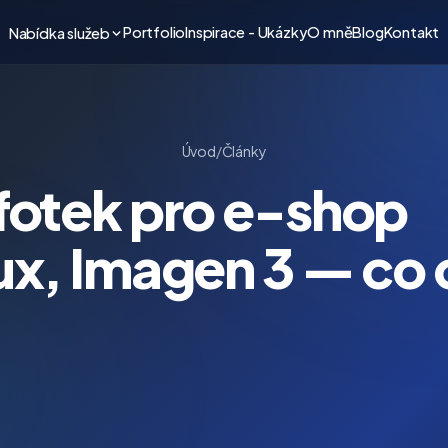
Portfolio
Inspirace - Ukázky
O mně
Blog
Kontakt
Nabídka služeb
Úvod
/
Články
 fotek pro e-shop
ux, Imagen 3 — co