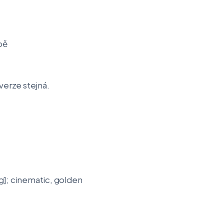
bě
verze stejná.
ng]; cinematic, golden