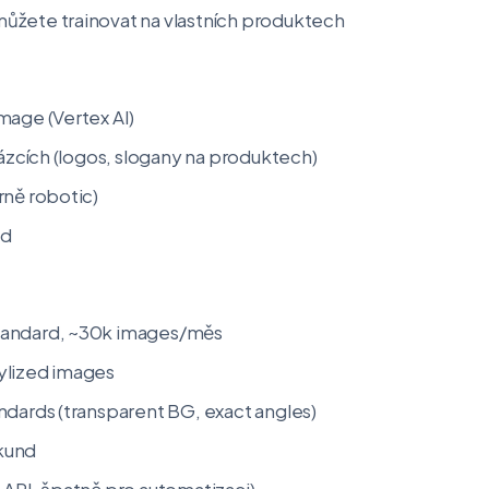
žete trainovat na vlastních produktech
mage (Vertex AI)
rázcích (logos, slogany na produktech)
rně robotic)
nd
andard, ~30k images/měs
stylized images
ndards (transparent BG, exact angles)
kund
 API, špatně pro automatizaci)