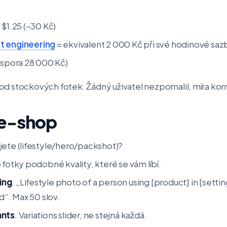
 $1.25 (~30 Kč)
 engineering
= ekvivalent 2 000 Kč při své hodinové saz
úspora 28 000 Kč)
e od stockových fotek. Žádný uživatel nezpomalil, míra kon
 e-shop
ete (lifestyle/hero/packshot)?
 3 fotky podobné kvality, které se vám líbí.
ing
. „Lifestyle photo of a person using [product] in [setti
d“. Max 50 slov.
ants
. Variations slider, ne stejná každá.