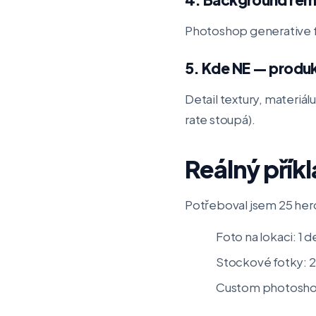
Photoshop generative fi
5. Kde NE — produ
Detail textury, materiál
rate stoupá).
Reálný přík
Potřeboval jsem 25 her
Foto na lokaci: 1 
Stockové fotky: 2
Custom photoshoo