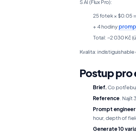
S AI (Flux Pro):
25 fotek × $0.05 =
+ 4 hodiny
prompt
Total: ~2 030 Kč (
Kvalita: indistiguishabl
Postup pro
Brief.
Co potřebuj
Reference
. Najít
Prompt engineer
hour, depth of fiel
Generate 10 vari