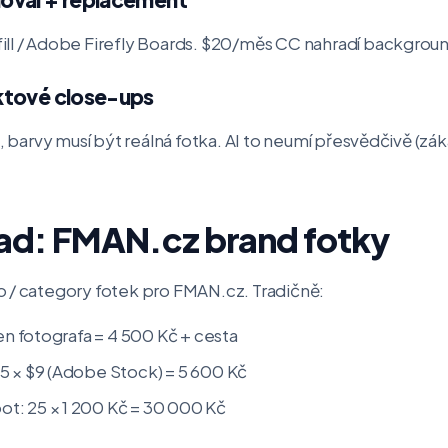
ll / Adobe Firefly Boards. $20/měs CC nahradí background
ktové close-ups
u, barvy musí být reálná fotka. AI to neumí přesvědčivě (zá
lad: FMAN.cz brand fotky
o / category fotek pro FMAN.cz. Tradičně:
den fotografa = 4 500 Kč + cesta
5 × $9 (Adobe Stock) = 5 600 Kč
t: 25 × 1 200 Kč = 30 000 Kč