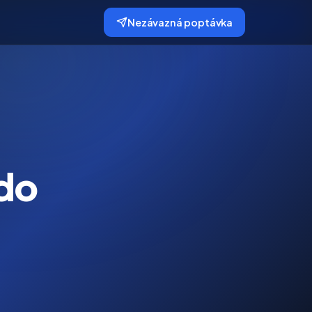
Nezávazná poptávka
 do