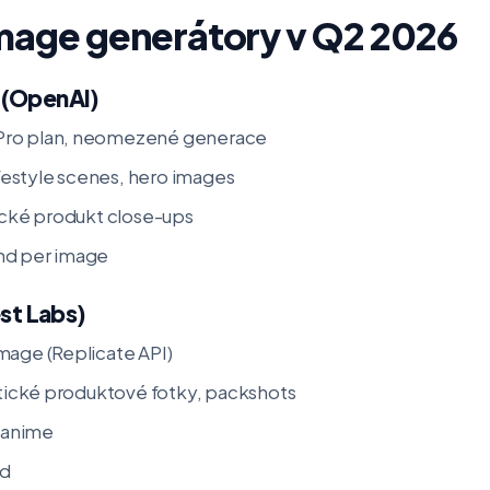
 image generátory v Q2 2026
 (OpenAI)
Pro plan, neomezené generace
lifestyle scenes, hero images
tické produkt close-ups
nd per image
est Labs)
mage (Replicate API)
istické produktové fotky, packshots
, anime
nd