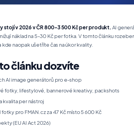
 stojí v 2026 v ČR 800–3 500 Kč per produkt.
AI generá
ižují náklad na 5–30 Kč per fotka. V tomto článku rozeberu
 kde naopak ušetříte čas na úkor kvality.
to článku dozvíte
ích AI image generátorů pro e-shop
é fotky, lifestylové, bannerové kreativy, packshots
 kvalita per nástroj
nd fotky pro FMAN.cz za 47 Kč místo 5 600 Kč
pekty (EU AI Act 2026)