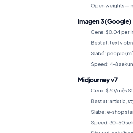
Open weights — mů
Imagen 3 (Google)
Cena: $0.04 per i
Best at: text v ob
Slabé: people (mí
Speed: 4–8 seku
Midjourney v7
Cena: $30/měs St
Best at: artistic, 
Slabé: e-shop sta
Speed: 30–60 se
Discord-only (bez