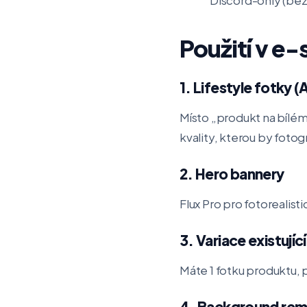
Použití v e
1. Lifestyle fotky (
Místo „produkt na bílém 
kvality, kterou by fotogr
2. Hero bannery
Flux Pro pro fotorealis
3. Variace existujíc
Máte 1 fotku produktu, p
4. Background rem