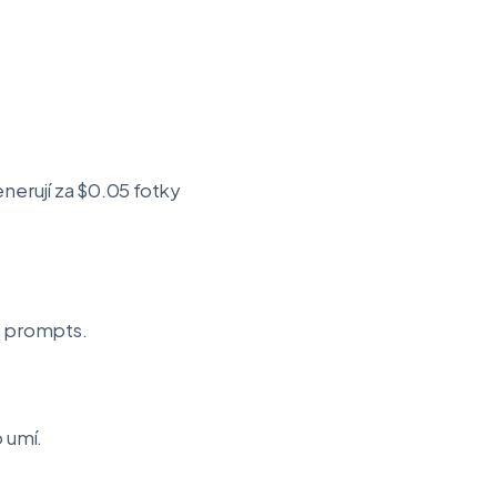
enerují za $0.05 fotky
e prompts.
 umí.