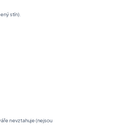
ený stín).
váře nevztahuje (nejsou