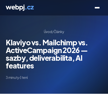
Úvod
/
Články
Klaviyo vs. Mailchimp vs.
ActiveCampaign 2026 —
sazby, deliverabilita, AI
features
3 minuty čtení