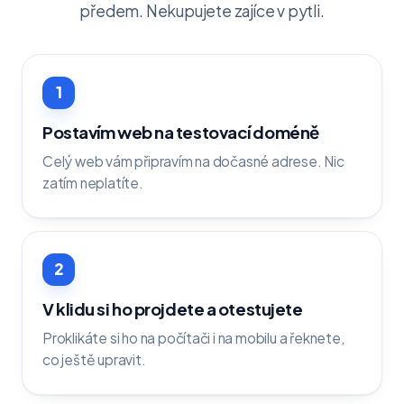
předem. Nekupujete zajíce v pytli.
1
Postavím web na testovací doméně
Celý web vám připravím na dočasné adrese. Nic
zatím neplatíte.
2
V klidu si ho projdete a otestujete
Proklikáte si ho na počítači i na mobilu a řeknete,
co ještě upravit.