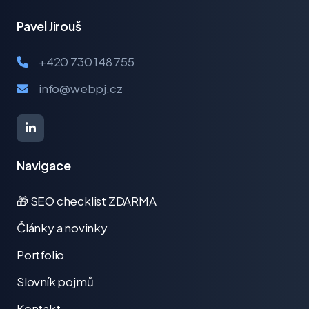
Pavel Jirouš
+420 730 148 755
info@webpj.cz
Navigace
🎁 SEO checklist ZDARMA
Články a novinky
Portfolio
Slovník pojmů
Kontakt