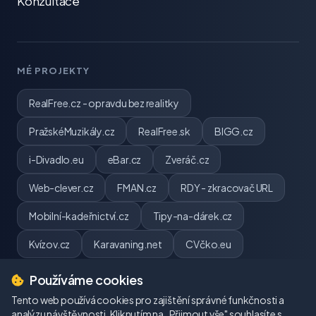
Konzultace
MÉ PROJEKTY
RealFree.cz - opravdu bez realitky
PražskéMuzikály.cz
RealFree.sk
BIGG.cz
i-Divadlo.eu
eBar.cz
Zveráč.cz
Web-clever.cz
FMAN.cz
RDY - zkracovač URL
Mobilní-kadeřnictví.cz
Tipy-na-dárek.cz
Kvízov.cz
Karavaning.net
CVčko.eu
Používáme cookies
Tento web používá cookies pro zajištění správné funkčnosti a
analýzu návštěvnosti. Kliknutím na „Přijmout vše" souhlasíte s