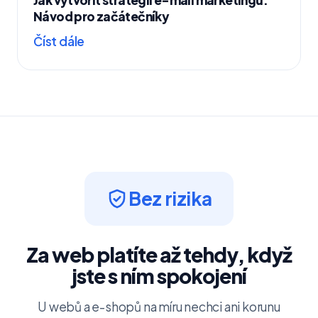
Návod pro začátečníky
Číst dále
Bez rizika
Za web platíte až tehdy, když
jste s ním spokojení
U webů a e-shopů na míru nechci ani korunu