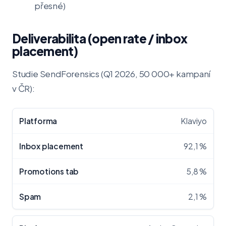
přesné)
Deliverabilita (open rate / inbox
placement)
Studie SendForensics (Q1 2026, 50 000+ kampaní
v ČR):
Klaviyo
92,1 %
5,8 %
2,1 %