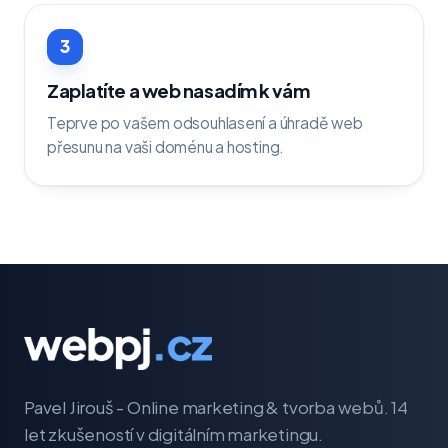
3
Zaplatíte a web nasadím k vám
Teprve po vašem odsouhlasení a úhradě web
přesunu na vaši doménu a hosting.
Pavel Jirouš - Online marketing & tvorba webů. 14
let zkušeností v digitálním marketingu.