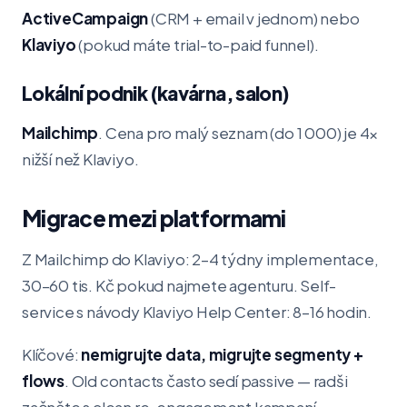
ActiveCampaign
(CRM + email v jednom) nebo
Klaviyo
(pokud máte trial-to-paid funnel).
Lokální podnik (kavárna, salon)
Mailchimp
. Cena pro malý seznam (do 1 000) je 4×
nižší než Klaviyo.
Migrace mezi platformami
Z Mailchimp do Klaviyo: 2–4 týdny implementace,
30–60 tis. Kč pokud najmete agenturu. Self-
service s návody Klaviyo Help Center: 8–16 hodin.
Klíčové:
nemigrujte data, migrujte segmenty +
flows
. Old contacts často sedí passive — radši