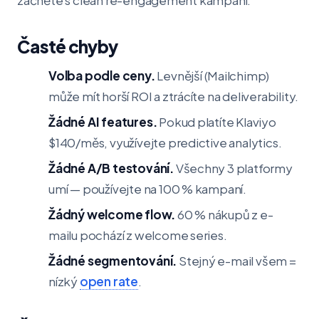
začněte s clean re-engagement kampaní.
Časté chyby
Volba podle ceny.
Levnější (Mailchimp)
může mít horší ROI a ztrácíte na deliverability.
Žádné AI features.
Pokud platíte Klaviyo
$140/měs, využívejte predictive analytics.
Žádné A/B testování.
Všechny 3 platformy
umí — používejte na 100 % kampaní.
Žádný welcome flow.
60 % nákupů z e-
mailu pochází z welcome series.
Žádné segmentování.
Stejný e-mail všem =
nízký
open rate
.