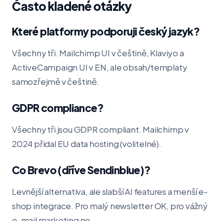
Často kladené otázky
Které platformy podporuji český jazyk?
Všechny tři. Mailchimp UI v češtině, Klaviyo a
ActiveCampaign UI v EN, ale obsah/templaty
samozřejmě v češtině.
GDPR compliance?
Všechny tři jsou GDPR compliant. Mailchimp v
2024 přidal EU data hosting (volitelné).
Co Brevo (dříve Sendinblue)?
Levnější alternativa, ale slabší AI features a menší e-
shop integrace. Pro malý newsletter OK, pro vážný
e-mail marketing ne.