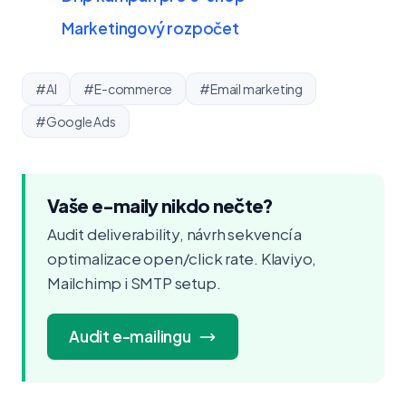
Marketingový rozpočet
#AI
#E-commerce
#Email marketing
#Google Ads
Vaše e-maily nikdo nečte?
Audit deliverability, návrh sekvencí a
optimalizace open/click rate. Klaviyo,
Mailchimp i SMTP setup.
Audit e-mailingu