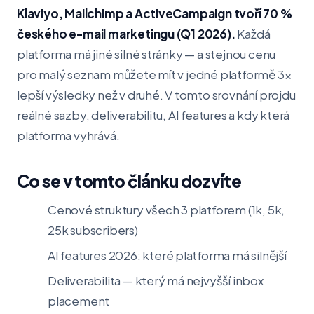
Klaviyo, Mailchimp a ActiveCampaign tvoří 70 %
českého e-mail marketingu (Q1 2026).
Každá
platforma má jiné silné stránky — a stejnou cenu
pro malý seznam můžete mít v jedné platformě 3×
lepší výsledky než v druhé. V tomto srovnání projdu
reálné sazby, deliverabilitu, AI features a kdy která
platforma vyhrává.
Co se v tomto článku dozvíte
Cenové struktury všech 3 platforem (1k, 5k,
25k subscribers)
AI features 2026: které platforma má silnější
Deliverabilita — který má nejvyšší inbox
placement