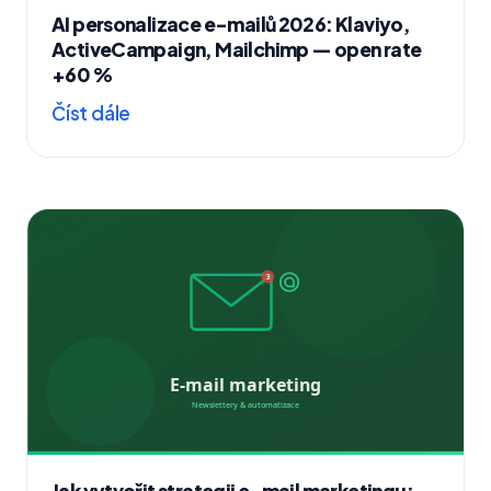
AI personalizace e-mailů 2026: Klaviyo,
ActiveCampaign, Mailchimp — open rate
+60 %
Číst dále
Jak vytvořit strategii e-mail marketingu: