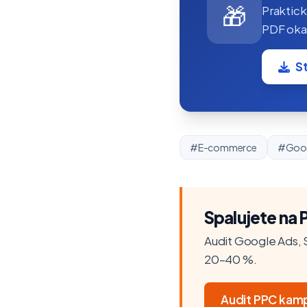
🎁
Praktick
PDF okam
S
#E-commerce
#Goog
Spalujete na 
Audit Google Ads, S
20–40 %.
Audit PPC kam