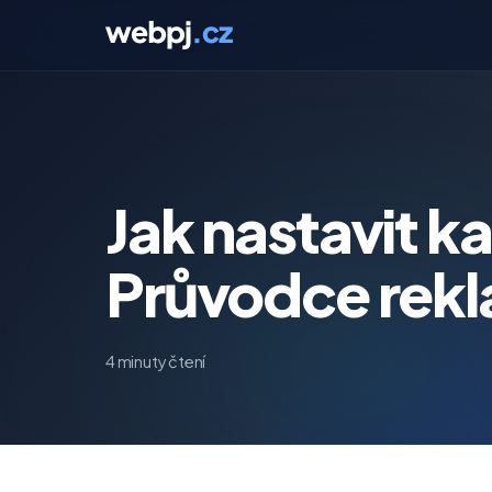
Jak nastavit k
Průvodce rek
4 minuty čtení