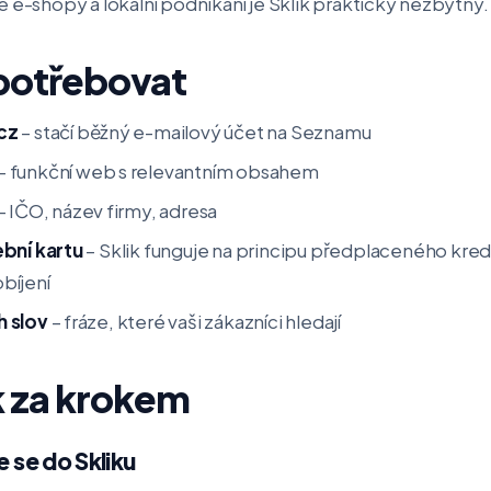
é e-shopy a lokální podnikání je Sklik prakticky nezbytný.
potřebovat
cz
– stačí běžný e-mailový účet na Seznamu
– funkční web s relevantním obsahem
– IČO, název firmy, adresa
ební kartu
– Sklik funguje na principu předplaceného kre
bíjení
 slov
– fráze, které vaši zákazníci hledají
k za krokem
e se do Skliku