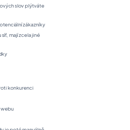
čových slov plýtváte
otenciální zákazníky
ť, mají zcela jiné
ídky
proti konkurenci
em webu
dy je poté manuálně