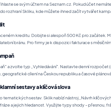
řihlaste se svým účtem na Seznam.cz. Pokud účet nemáte, z
 do rozhraní Skliku, kde můžete ihned začít vytvářet kamp
dit
aceném kreditu. Dobijte si alespoň 500 Kč pro začátek. Mů
ební bránu. Pro firmy je k dispozici fakturace s měsíční
kampaň
aň" a zvolte typ „Vyhledávání". Nastavte denní rozpoče
 geografické cílení na Českou republiku a časové plánová
klamní sestavy a klíčová slova
o tematických sestav. Sklik nabízí nástroj „Návrh klíčovýc
fráze a jejich hledanost. Využijte typy shody – přesnou, fr