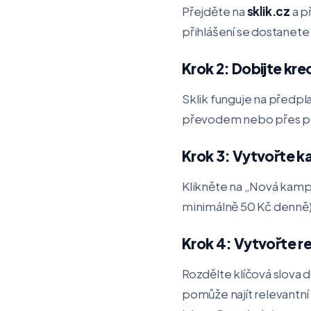
Přejděte na
sklik.cz
a p
přihlášení se dostanete
Krok 2: Dobijte kre
Sklik funguje na předpl
převodem nebo přes plat
Krok 3: Vytvořte 
Klikněte na „Nová kamp
minimálně 50 Kč denně),
Krok 4: Vytvořte re
Rozdělte klíčová slova d
pomůže najít relevantní 