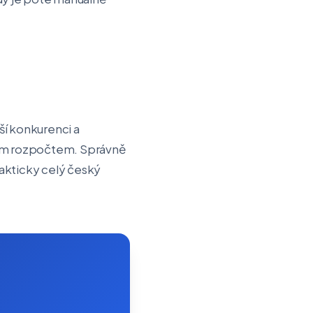
žší konkurenci a
ím rozpočtem. Správně
akticky celý český