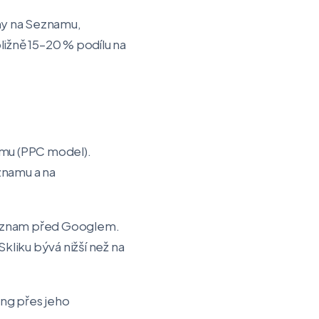
my na Seznamu,
ližně 15–20 % podílu na
lamu (PPC model).
znamu a na
í Seznam před Googlem.
kliku bývá nižší než na
ing přes jeho