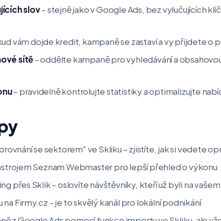
ících slov
– stejně jako v Google Ads, bez vylučujících klí
ud vám dojde kredit, kampaně se zastaví a vy přijdete o p
ové sítě
– oddělte kampaně pro vyhledávání a obsahovou sí
onu
– pravidelně kontrolujte statistiky a optimalizujte nab
ipy
Porovnání se sektorem" ve Skliku – zjistíte, jak si vedete o
nástrojem Seznam Webmaster pro lepší přehled o výkonu
ng přes Sklik – oslovíte návštěvníky, kteří už byli na vaš
na Firmy.cz – je to skvělý kanál pro lokální podnikání
ě z Google Ads pomocí funkce importu ve Skliku, ale vž