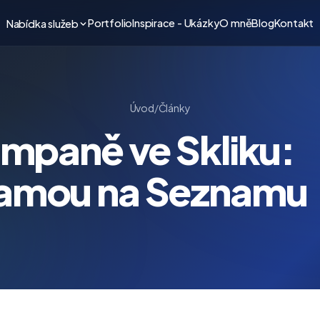
Portfolio
Inspirace - Ukázky
O mně
Blog
Kontakt
Nabídka služeb
Úvod
/
Články
ampaně ve Skliku:
lamou na Seznamu