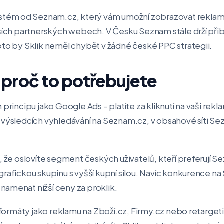
ystém od Seznam.cz, který vám umožní zobrazovat rekla
lších partnerských webech. V Česku Seznam stále drží přib
oto by Sklik neměl chybět v žádné české PPC strategii.
a proč to potřebujete
 principu jako Google Ads – platíte za kliknutí na vaši rek
 výsledcích vyhledávání na Seznam.cz, v obsahové síti Se
e, že oslovíte segment českých uživatelů, kteří preferuj
rafickou skupinu s vyšší kupní silou. Navíc konkurence na S
amenat nižší ceny za proklik.
é formáty jako reklamu na Zboží.cz, Firmy.cz nebo retarget