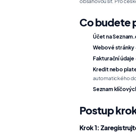
obsahovou síť. Pro česk
Co budete 
Účet na Seznam.
Webové stránky
Fakturační údaje
Kredit nebo plat
automatického do
Seznam klíčových
Postup kro
Krok 1: Zaregistrujt