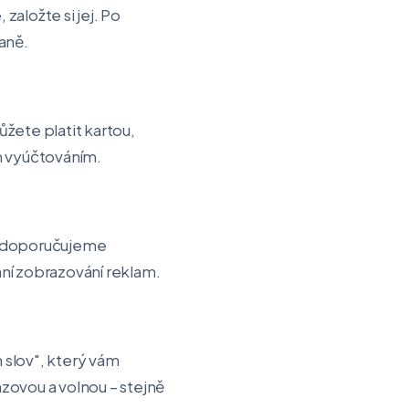
aložte si jej. Po
aně.
žete platit kartou,
m vyúčtováním.
t (doporučujeme
ní zobrazování reklam.
h slov", který vám
ázovou a volnou – stejně