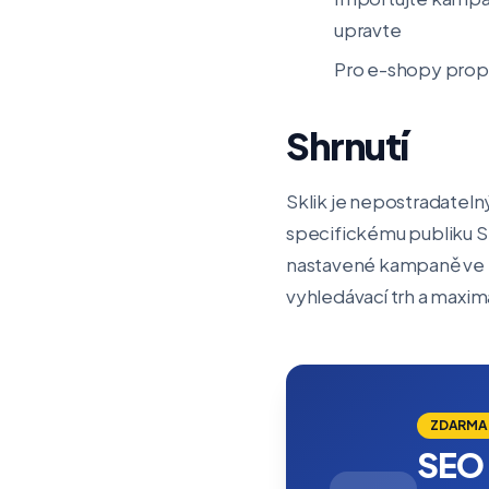
upravte
Pro e-shopy propo
Shrnutí
Sklik je nepostradatelný
specifickému publiku 
nastavené kampaně ve 
vyhledávací trh a maxim
ZDARMA
SEO 