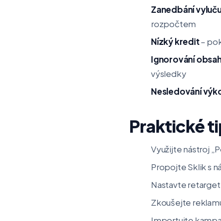
Zanedbání vylučuj
rozpočtem
Nízký kredit
– pok
Ignorování obsah
výsledky
Nesledování výk
Praktické t
Využijte nástroj „
Propojte Sklik s 
Nastavte retargeti
Zkoušejte reklamu 
Importujte kampan