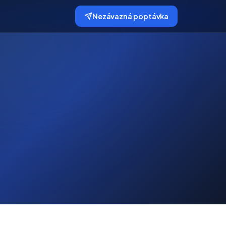
Nezávazná poptávka