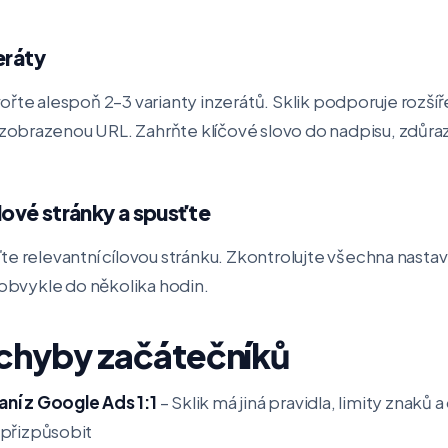
eráty
ořte alespoň 2–3 varianty inzerátů. Sklik podporuje rozšíř
obrazenou URL. Zahrňte klíčové slovo do nadpisu, zdůraz
lové stránky a spusťte
te relevantní cílovou stránku. Zkontrolujte všechna nasta
 obvykle do několika hodin.
 chyby začátečníků
ní z Google Ads 1:1
– Sklik má jiná pravidla, limity znaků 
 přizpůsobit