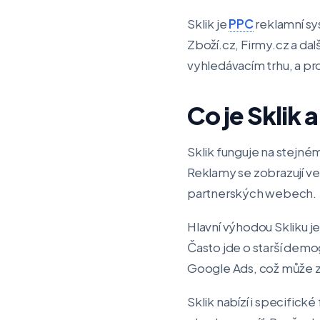
Sklik je
PPC
reklamní s
Zboží.cz, Firmy.cz a da
vyhledávacím trhu, a pr
Co je Sklik 
Sklik funguje na stejném
Reklamy se zobrazují ve
partnerských webech.
Hlavní výhodou Skliku j
Často jde o starší demog
Google Ads, což může zn
Sklik nabízí i specifick