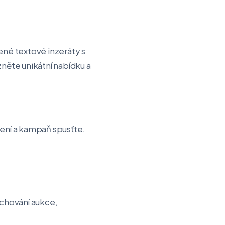
ené textové inzeráty s
něte unikátní nabídku a
vení a kampaň spusťte.
a chování aukce,