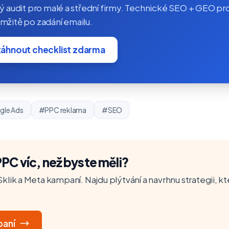
ý audit pro malé a střední firmy. Technické SEO + GEO pr
žitě po zadání emailu.
táhnout checklist zdarma
le Ads
#PPC reklama
#SEO
PPC víc, než byste měli?
klik a Meta kampaní. Najdu plýtvání a navrhnu strategii, kte
paní