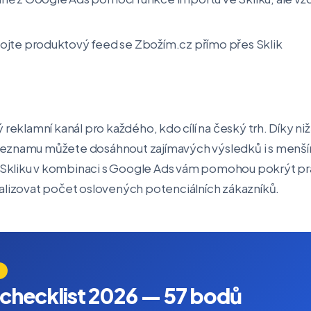
jte produktový feed se Zbožím.cz přímo přes Sklik
 reklamní kanál pro každého, kdo cílí na český trh. Díky ni
Seznamu můžete dosáhnout zajímavých výsledků i s menš
Skliku v kombinaci s Google Ads vám pomohou pokrýt pr
alizovat počet oslovených potenciálních zákazníků.
checklist 2026 — 57 bodů