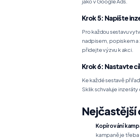
jako v Google Ads.
Krok 5: Napište inz
Pro každou sestavu vytv
nadpisem, popiskem a z
přidejte výzvu k akci.
Krok 6: Nastavte cí
Ke každé sestavě přiřaď
Sklik schvaluje inzeráty
Nejčastější
Kopírování kampa
kampaně je třeba