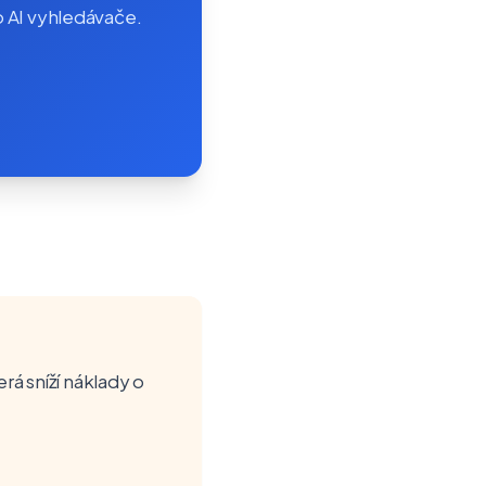
o AI vyhledávače.
rá sníží náklady o