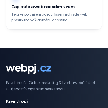
Zaplatíte a web nasadím k vám
Teprve po vašem odsouhlasení a úhradě web
přesunu na vaši doménu a hosting.
Pavel Jirouš - Online marketing & tvorba webů. 14 let
zkušeností v digitálním marketingu.
Pavel Jirouš