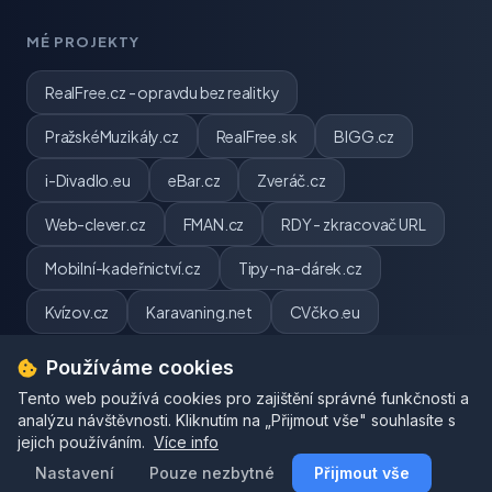
MÉ PROJEKTY
RealFree.cz - opravdu bez realitky
PražskéMuzikály.cz
RealFree.sk
BIGG.cz
i-Divadlo.eu
eBar.cz
Zveráč.cz
Web-clever.cz
FMAN.cz
RDY - zkracovač URL
Mobilní-kadeřnictví.cz
Tipy-na-dárek.cz
Kvízov.cz
Karavaning.net
CVčko.eu
Používáme cookies
Tento web používá cookies pro zajištění správné funkčnosti a
analýzu návštěvnosti. Kliknutím na „Přijmout vše" souhlasíte s
jejich používáním.
© 2026 webpj.cz. Všechna práva vyhrazena.
Více info
Nastavení
Pouze nezbytné
Pavel Jirouš | IČ: 06484824
Přijmout vše