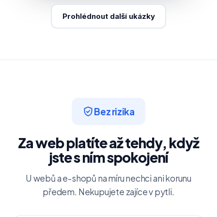
Prohlédnout další ukázky
Bez rizika
Za web platíte až tehdy, když
jste s ním spokojení
U webů a e-shopů na míru nechci ani korunu
předem. Nekupujete zajíce v pytli.