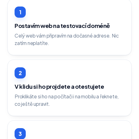
1
Postavím web na testovací doméně
Celý web vám připravím na dočasné adrese. Nic
zatím neplatíte.
2
V klidu si ho projdete a otestujete
Proklikáte si ho na počítači i na mobilu a řeknete,
co ještě upravit.
3