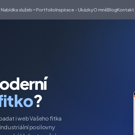
Portfolio
Inspirace - Ukázky
O mně
Blog
Kontakt
Nabídka služeb
oderní
fitko
?
padat i web Vašeho fitka
ndustriální posilovny