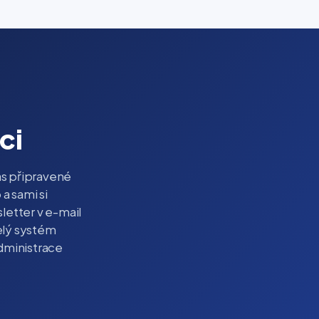
ci
s připravené
 a sami si
letter v e-mail
celý systém
administrace