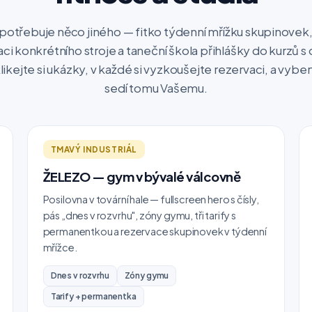
 potřebuje něco jiného — fitko týdenní mřížku skupinovek
aci konkrétního stroje a taneční škola přihlášky do kurzů
likejte si ukázky, v každé si vyzkoušejte rezervaci, a vybe
sedí tomu Vašemu.
TMAVÝ INDUSTRIÁL
ŽELEZO — gym v bývalé válcovně
Posilovna v tovární hale — fullscreen hero s čísly,
pás „dnes v rozvrhu", zóny gymu, tři tarify s
permanentkou a rezervace skupinovek v týdenní
mřížce.
Dnes v rozvrhu
Zóny gymu
Tarify + permanentka