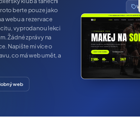
oxerský klub a taneční
W
roto berte pouze jako
o na webu a rezervace
acitu, vyprodanou lekci
em. Žádné zprávy na
ce. Napište mi více o
avu, co má web umět, a
dobný web