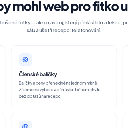
by mohl web pro fitko 
bušené fotky — ale o nástroj, který přihlásí lidi na lekce, p
sálu a ušetří recepci telefonování.
Členské balíčky
Balíčky a ceny přehledně na jednom místě.
Zájemce si vybere a přihlásí se během chvíle —
bez dotazů na recepci.