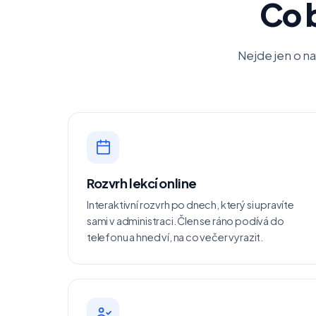
Co 
Nejde jen o na
Rozvrh lekcí online
Interaktivní rozvrh po dnech, který si upravíte
sami v administraci. Člen se ráno podívá do
telefonu a hned ví, na co večer vyrazit.