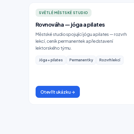
SVĚTLÉ MĚSTSKÉ STUDIO
Rovnováha — jóga a pilates
Městské studio spojující jógu a pilates — rozvrh
lekcí, ceník permanentek a představení
lektorského týmu.
Jóga + pilates
Permanentky
Rozvrh lekcí
Otevřít ukázku →