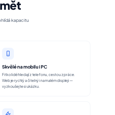
umět
ohlídá kapacitu
Skvělé na mobilu i PC
Fitko lidé hledají z telefonu, cestou z práce.
Web je rychlý a čitelný i na malém displeji —
vyzkoušejte si ukázku.