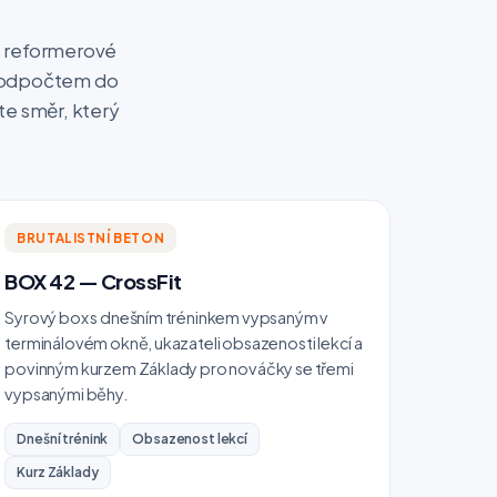
, reformerové
 s odpočtem do
rte směr, který
BRUTALISTNÍ BETON
BOX 42 — CrossFit
Syrový box s dnešním tréninkem vypsaným v
terminálovém okně, ukazateli obsazenosti lekcí a
povinným kurzem Základy pro nováčky se třemi
vypsanými běhy.
Dnešní trénink
Obsazenost lekcí
Kurz Základy