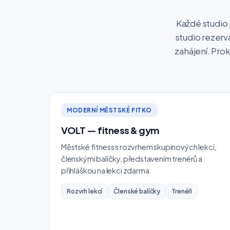
Každé studio
studio rezerv
zahájení. Prok
MODERNÍ MĚSTSKÉ FITKO
VOLT — fitness & gym
Městské fitness s rozvrhem skupinových lekcí,
členskými balíčky, představením trenérů a
přihláškou na lekci zdarma.
Rozvrh lekcí
Členské balíčky
Trenéři