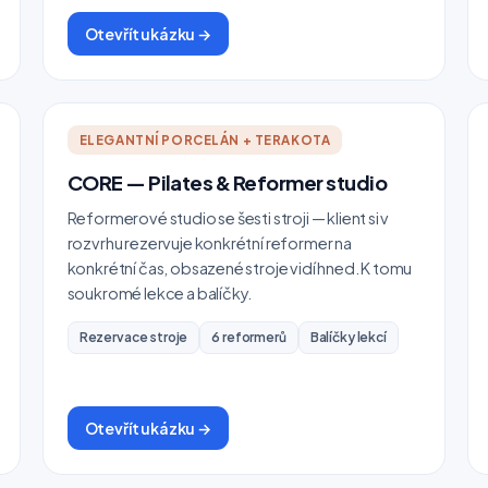
Otevřít ukázku →
ELEGANTNÍ PORCELÁN + TERAKOTA
CORE — Pilates & Reformer studio
Reformerové studio se šesti stroji — klient si v
rozvrhu rezervuje konkrétní reformer na
konkrétní čas, obsazené stroje vidí hned. K tomu
soukromé lekce a balíčky.
Rezervace stroje
6 reformerů
Balíčky lekcí
Otevřít ukázku →