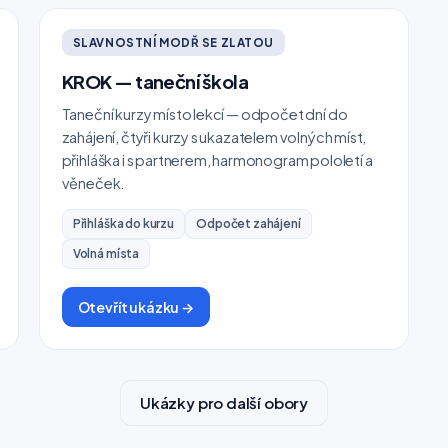
SLAVNOSTNÍ MODŘ SE ZLATOU
KROK — taneční škola
Taneční kurzy místo lekcí — odpočet dní do
zahájení, čtyři kurzy s ukazatelem volných míst,
přihláška i s partnerem, harmonogram pololetí a
věneček.
Přihláška do kurzu
Odpočet zahájení
Volná místa
Otevřít ukázku →
Ukázky pro další obory