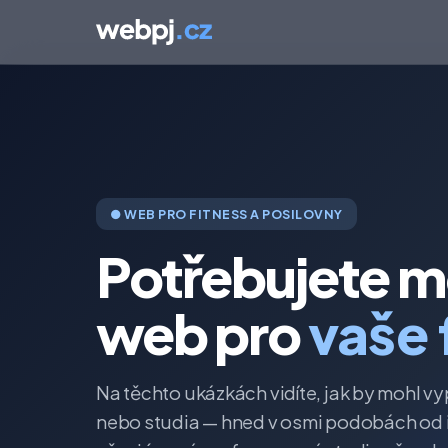
● WEB PRO FITNESS A POSILOVNY
Potřebujete m
web pro
vaše 
Na těchto ukázkách vidíte, jak by mohl vy
nebo studia — hned v osmi podobách od i