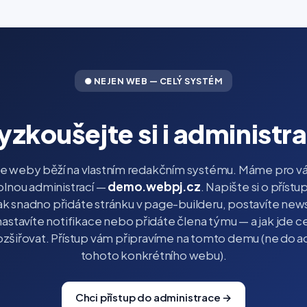
● NEJEN WEB — CELÝ SYSTÉM
yzkoušejte si i administra
e weby běží na vlastním redakčním systému. Máme pro vá
lnou administrací —
demo.webpj.cz
. Napište si o přístup
ak snadno přidáte stránku v page-builderu, postavíte news
nastavíte notifikace nebo přidáte člena týmu — a jak jde 
ozšiřovat. Přístup vám připravíme na tomto demu (ne do 
tohoto konkrétního webu).
Chci přístup do administrace →