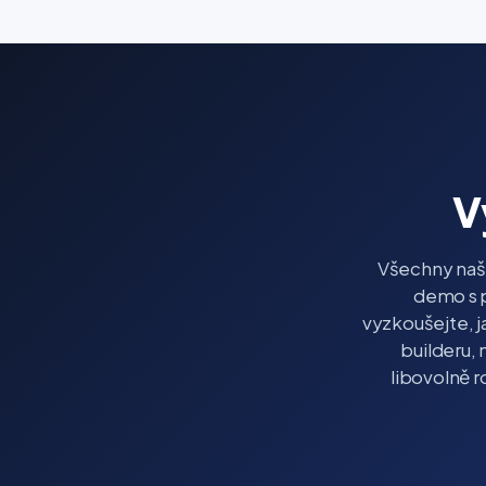
V
Všechny naš
demo s p
vyzkoušejte, j
builderu, 
libovolně r