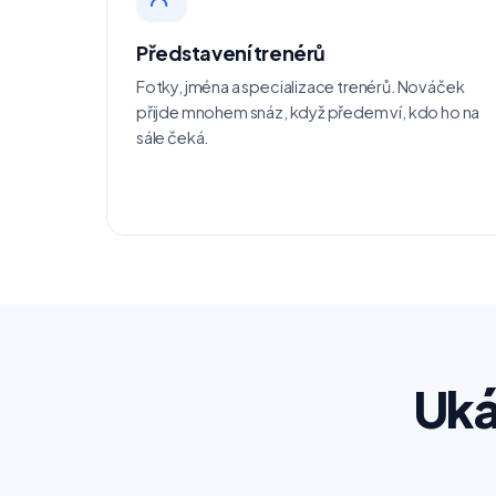
Představení trenérů
Fotky, jména a specializace trenérů. Nováček
přijde mnohem snáz, když předem ví, kdo ho na
sále čeká.
Uká