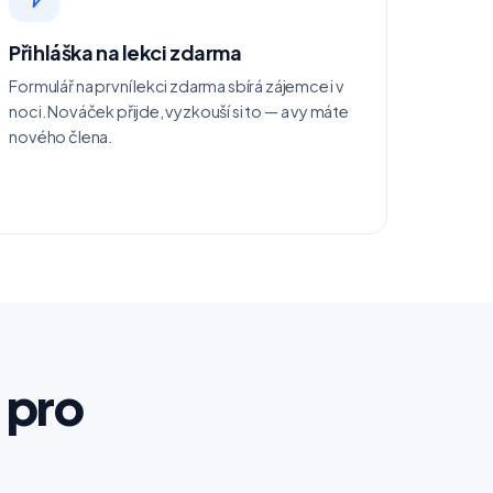
Přihláška na lekci zdarma
Formulář na první lekci zdarma sbírá zájemce i v
noci. Nováček přijde, vyzkouší si to — a vy máte
nového člena.
 pro