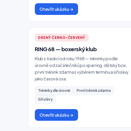
Otevřít ukázku →
DRSNÝ ČERNO-ČERVENÝ
RING 68 — boxerský klub
Klub s tradicí od roku 1968 — tréninky podle
úrovně od začátečníků po sparring, dětský box,
první trénink zdarma s výběrem termínu a síň slávy
jako časová osa.
Tréninky dle úrovně
První trénink zdarma
Síň slávy
Otevřít ukázku →