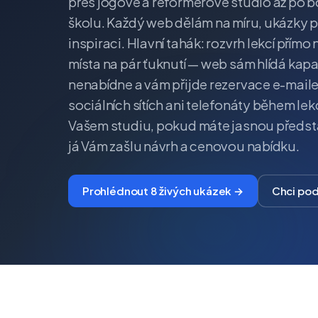
přes jógové a reformerové studio až po b
školu. Každý web dělám na míru, ukázky p
inspiraci. Hlavní tahák: rozvrh lekcí přím
místa na pár ťuknutí — web sám hlídá kap
nenabídne a vám přijde rezervace e-mail
sociálních sítích ani telefonáty během lek
Vašem studiu, pokud máte jasnou předst
já Vám zašlu návrh a cenovou nabídku.
Prohlédnout 8 živých ukázek →
Chci po