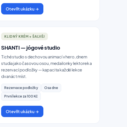
Otevřít ukázku →
KLIDNÝ KRÉM + ŠALVĚJ
SHANTI — jógové studio
Tiché studio s dechovou animací v hero, dnem
studia jako časovou osou, medailonky lektorek a
rezervací podložky — kapacita každé lekce
dvanáct míst.
Rezervace podložky
Osa dne
První lekce za 100 Kč
Otevřít ukázku →