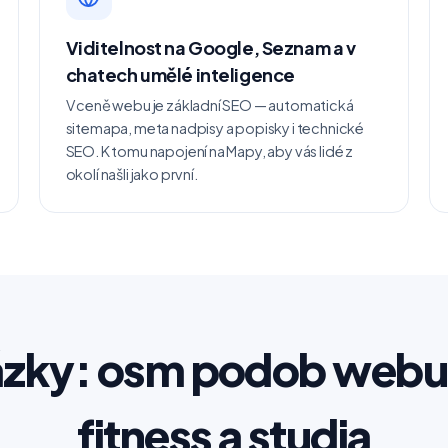
Viditelnost na Google, Seznam a v
chatech umělé inteligence
V ceně webu je základní SEO — automatická
sitemapa, meta nadpisy a popisky i technické
SEO. K tomu napojení na Mapy, aby vás lidé z
okolí našli jako první.
zky: osm podob webu
fitness a studia