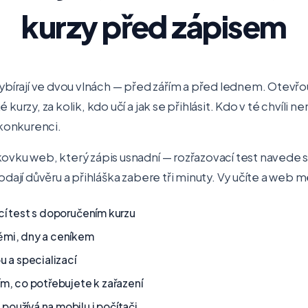
kurzy před zápisem
vybírají ve dvou vlnách — před zářím a před lednem. Otevřou
é kurzy, za kolik, kdo učí a jak se přihlásit. Kdo v té chvíl
konkurenci.
kovku web, který zápis usnadní — rozřazovací test navede
dodají důvěru a přihláška zabere tři minuty. Vy učíte a web m
ací test s doporučením kurzu
němi, dny a ceníkem
ou a specializací
ím, co potřebujete k zařazení
používá na mobilu i počítači