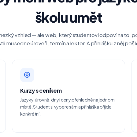
školu umět
 hezký vzhled — ale web, který studentovi odpoví na to, p
tli mu sedne úroveň, termín a lektor. A přihlášku z něj pošle
Kurzy s ceníkem
Jazyky, úrovně, dny i ceny přehledně na jednom
místě. Student si vybere sám a přihláška přijde
konkrétní.