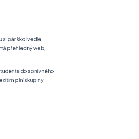
 si pár škol vedle
i nemá přehledný web,
 studenta do správného
ezitím plní skupiny.