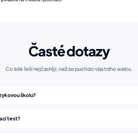
Časté dotazy
Co lidé řeší nejčastěji, než se pustí do vlastního webu.
azykovou školu?
ací test?