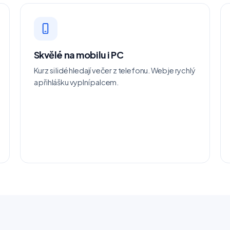
Skvělé na mobilu i PC
Kurz si lidé hledají večer z telefonu. Web je rychlý
a přihlášku vyplní palcem.