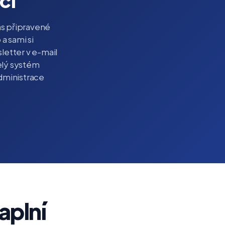
ci
s připravené
 a sami si
letter v e-mail
celý systém
administrace
aplní