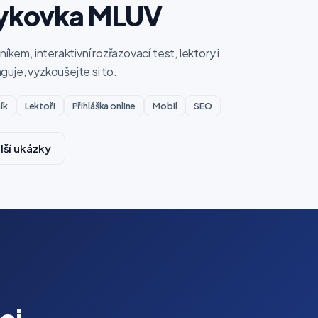
zykovka MLUV
níkem, interaktivní rozřazovací test, lektory i
guje, vyzkoušejte si to.
ík
Lektoři
Přihláška online
Mobil
SEO
lší ukázky