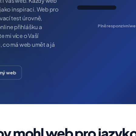
t i Váš web. Každý web
jako inspiraci. Web pro
vací test úrovně,
Plně responzivní web
nline přihlášku a
 mi více o Vaší
, co má web umět a já
bný web
by mohl web pro jazyk