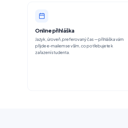
Online přihláška
Jazyk, úroveň, preferovaný čas — přihláška vám
přijde e-mailem se vším, co potřebujete k
zařazení studenta.