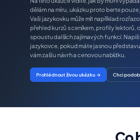
Na této ukázce vidíte, jak by mohl vypada
dělám na míru, ukázku proto berte pouze 
Vaši jazykovku může mít například rozřazo
přehled kurzů s ceníkem, profily lektorů, o
spoustu dalších zajímavých funkcí. Napište
jazykovce, pokud máte jasnou představu
vám zašlu návrh a cenovou nabídku.
Prohlédnout živou ukázku →
Chci podo
Co 