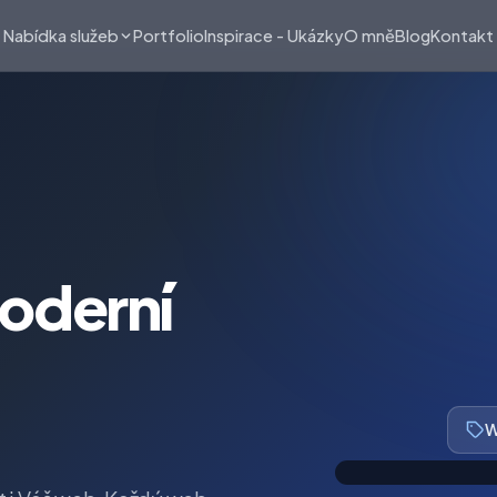
Portfolio
Inspirace - Ukázky
O mně
Blog
Kontakt
Nabídka služeb
oderní
W