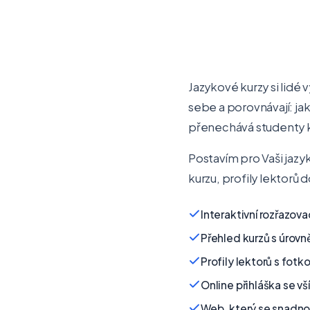
Jazykové kurzy si lidé 
sebe a porovnávají: jak
přenechává studenty 
Postavím pro Vaši jazy
kurzu, profily lektorů 
Interaktivní rozřazov
Přehled kurzů s úrov
Profily lektorů s fotk
Online přihláška se vš
Web, který se snadno 