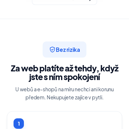
Bez rizika
Za web platíte až tehdy, když
jste s ním spokojení
U webů a e-shopů na míru nechci ani korunu
předem. Nekupujete zajíce v pytli.
1