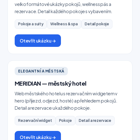
velkoformátové ukázky pokojů, wellness pás a
rezervace. Detail každého pokoje s vybavením.
Pokoje a suity
Wellness & spa
Detail pokoje
Otevřít ukázku →
ELEGANTNÍ A MĚSTSKÁ
MERIDIAN — městský hotel
Web městského hotelu s rezervačním widgetem v
hero (příjezd, odjezd, hosté) a přehledem pokojů.
Detail a rezervace u každého pokoje.
Rezervační widget
Pokoje
Detail a rezervace
Otevřít ukázku →