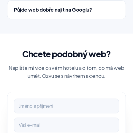
Půjde web dobře najít na Googlu?
Chcete podobný web?
Napište mi více o svém hotelu a o tom, co má web
umět. Ozvu se s návrhem a cenou.