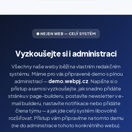
● NEJEN WEB — CELÝ SYSTÉM
Vyzkoušejte si i administraci
Všechny naše weby běží na vlastním redakčním
systému. Máme pro vás připravené demo s plnou
administrací —
demo.webpj.cz
. Napište si o
přístup a sami si vyzkoušejte, jak snadno přidáte
stránku v page-builderu, postavíte newsletter v e-
mail builderu, nastavíte notifikace nebo přidáte
člena týmu — a jak jde celý systém libovolně
rozšiřovat. Přístup vám připravíme na tomto demu
(ne do administrace tohoto konkrétního webu).