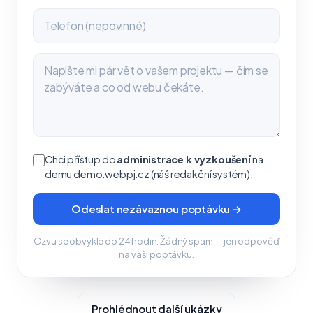
Chci přístup do
administrace k vyzkoušení
na
demu demo.webpj.cz (náš redakční systém).
Odeslat nezávaznou poptávku →
Ozvu se obvykle do 24 hodin. Žádný spam — jen odpověď
na vaši poptávku.
Prohlédnout další ukázky