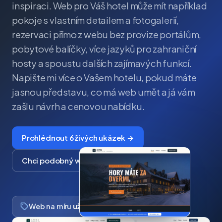
inspiraci. Web pro Váš hotel může mít například
pokoje s vlastním detailem a fotogalerií,
rezervaci přímo z webu bez provize portálům,
pobytové balíčky, více jazyků pro zahraniční
hosty a spoustu dalších zajímavých funkcí.
Napište mi více o Vašem hotelu, pokud máte
jasnou představu, co má web umět a já vám
zašlu návrh a cenovou nabídku.
Prohlédnout 6 živých ukázek →
Chci podobný web
Web na míru
už od 15 000 Kč