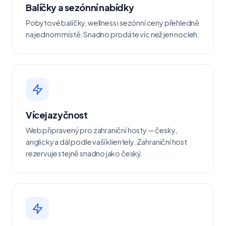
Balíčky a sezónní nabídky
Pobytové balíčky, wellness i sezónní ceny přehledně
na jednom místě. Snadno prodáte víc než jen nocleh.
Vícejazyčnost
Web připravený pro zahraniční hosty — česky,
anglicky a dál podle vaší klientely. Zahraniční host
rezervuje stejně snadno jako český.