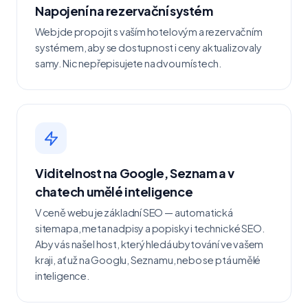
Napojení na rezervační systém
Web jde propojit s vaším hotelovým a rezervačním
systémem, aby se dostupnost i ceny aktualizovaly
samy. Nic nepřepisujete na dvou místech.
Viditelnost na Google, Seznam a v
chatech umělé inteligence
V ceně webu je základní SEO — automatická
sitemapa, meta nadpisy a popisky i technické SEO.
Aby vás našel host, který hledá ubytování ve vašem
kraji, ať už na Googlu, Seznamu, nebo se ptá umělé
inteligence.