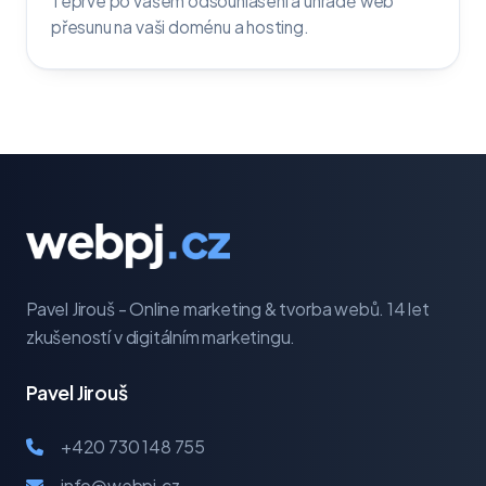
Teprve po vašem odsouhlasení a úhradě web
přesunu na vaši doménu a hosting.
Pavel Jirouš - Online marketing & tvorba webů. 14 let
zkušeností v digitálním marketingu.
Pavel Jirouš
+420 730 148 755
info@webpj.cz