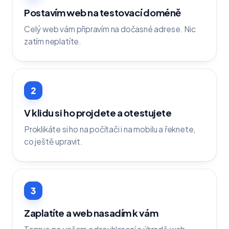
Postavím web na testovací doméně
Celý web vám připravím na dočasné adrese. Nic
zatím neplatíte.
2
V klidu si ho projdete a otestujete
Proklikáte si ho na počítači i na mobilu a řeknete,
co ještě upravit.
3
Zaplatíte a web nasadím k vám