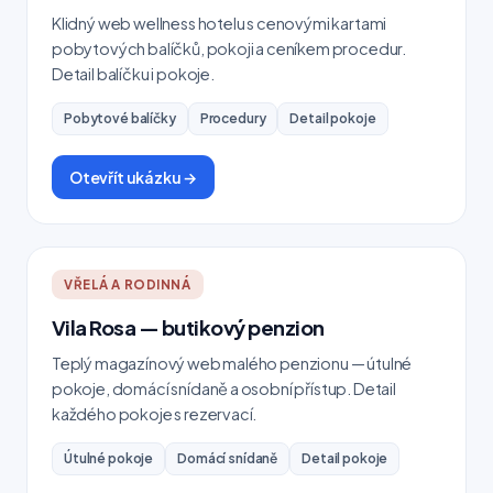
Klidný web wellness hotelu s cenovými kartami
pobytových balíčků, pokoji a ceníkem procedur.
Detail balíčku i pokoje.
Pobytové balíčky
Procedury
Detail pokoje
Otevřít ukázku →
VŘELÁ A RODINNÁ
Vila Rosa — butikový penzion
Teplý magazínový web malého penzionu — útulné
pokoje, domácí snídaně a osobní přístup. Detail
každého pokoje s rezervací.
Útulné pokoje
Domácí snídaně
Detail pokoje