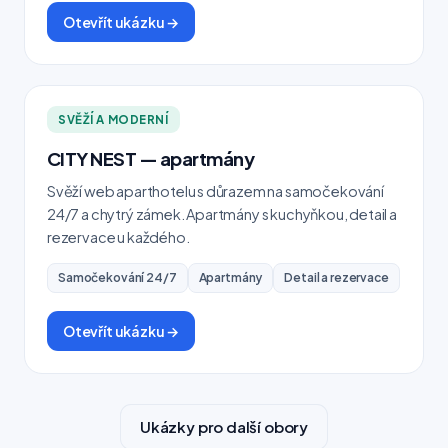
Otevřít ukázku →
SVĚŽÍ A MODERNÍ
CITY NEST — apartmány
Svěží web aparthotelu s důrazem na samočekování
24/7 a chytrý zámek. Apartmány s kuchyňkou, detail a
rezervace u každého.
Samočekování 24/7
Apartmány
Detail a rezervace
Otevřít ukázku →
Ukázky pro další obory