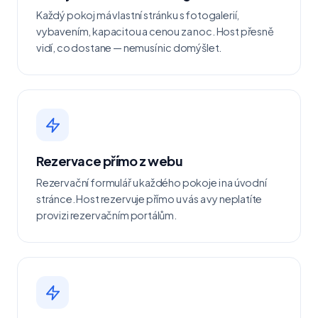
Každý pokoj má vlastní stránku s fotogalerií,
vybavením, kapacitou a cenou za noc. Host přesně
vidí, co dostane — nemusí nic domýšlet.
Rezervace přímo z webu
Rezervační formulář u každého pokoje i na úvodní
stránce. Host rezervuje přímo u vás a vy neplatíte
provizi rezervačním portálům.