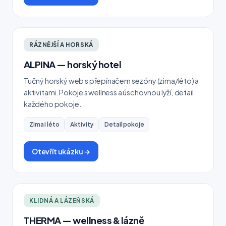
RÁZNĚJŠÍ A HORSKÁ
ALPINA — horský hotel
Tučný horský web s přepínačem sezóny (zima/léto) a
aktivitami. Pokoje s wellness a úschovnou lyží, detail
každého pokoje.
Zima i léto
Aktivity
Detail pokoje
Otevřít ukázku →
KLIDNÁ A LÁZEŇSKÁ
THERMA — wellness & lázně