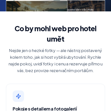
Co by mohl web pro hotel
umět
Nejde jen o hezké fotky — ale nástroj postavený
kolem toho, jak si host vybírá ubytování. Rychle
najde pokoj, uvidí fotky i cenu a rezervuje přímo u
vás, bez provize rezervačním portálům.
Pokoje s detailem a fotogalerií