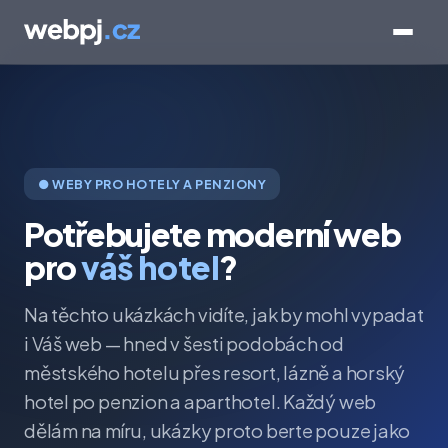
● WEBY PRO HOTELY A PENZIONY
Potřebujete moderní web
pro
váš hotel
?
Na těchto ukázkách vidíte, jak by mohl vypadat
i Váš web — hned v šesti podobách od
městského hotelu přes resort, lázně a horský
hotel po penzion a aparthotel. Každý web
dělám na míru, ukázky proto berte pouze jako