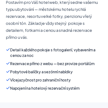
Postavím pro Váš hotel web, který sedne vašemu
typu ubytování — městskému hotelu rychlá
rezervace, resortu velké fotky, penzionu vřelý
osobní tón. Základ je vždy stejný: pokoje s
detailem, fotkami a cenou a snadná rezervace
přímo u vás.
Detail každého pokoje s fotogalerií, vybavením a
cenou za noc
Rezervace přímo z webu — bez provize portálům
Pobytové balíčky a sezónní nabídky
Vícejazyčnost pro zahraniční hosty
Napojení na hotelový rezervační systém