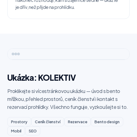
nakonec rozhodují, kam si zájemce sedne — ukažte
je dřív, než přijde na prohlídku.
Ukázka: KOLEKTIV
Proklikejte si vícestránkovou ukázku — úvod s bento
mřížkou, přehled prostorů, ceník členství i kontakt s
rezervací prohlídky. Všechno funguje, vyzkoušejte si to.
Prostory
Ceník členství
Rezervace
Bento design
Mobil
SEO