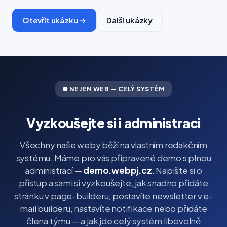
Otevřít ukázku →
Další ukázky
● NEJEN WEB — CELÝ SYSTÉM
Vyzkoušejte si i administraci
Všechny naše weby běží na vlastním redakčním
systému. Máme pro vás připravené demo s plnou
administrací —
demo.webpj.cz
. Napište si o
přístup a sami si vyzkoušejte, jak snadno přidáte
stránku v page-builderu, postavíte newsletter v e-
mail builderu, nastavíte notifikace nebo přidáte
člena týmu — a jak jde celý systém libovolně