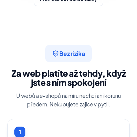
Bez rizika
Za web platíte až tehdy, když
jste s ním spokojení
U webů a e-shopů na míru nechci ani korunu
předem. Nekupujete zajíce v pytli.
1