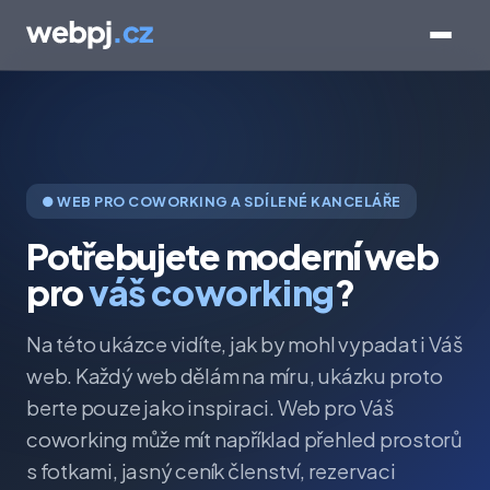
● WEB PRO COWORKING A SDÍLENÉ KANCELÁŘE
Potřebujete moderní web
pro
váš coworking
?
Na této ukázce vidíte, jak by mohl vypadat i Váš
web. Každý web dělám na míru, ukázku proto
berte pouze jako inspiraci. Web pro Váš
coworking může mít například přehled prostorů
s fotkami, jasný ceník členství, rezervaci