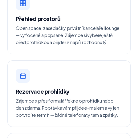
Přehled prostorů
Open space, zasedačky, privátní kanceláře i lounge
— vyfocené a popsané. Zájemce si vybere ještě
před prohlídkou a přijde už napůl rozhodnutý.
Rezervace prohlídky
Zájemce si přes formulář řekne o prohlídku nebo
den zdarma. Poptávka vám přijde e-mailem a vy jen
potvrdíte termín — žádné telefonáty tam a zpátky.