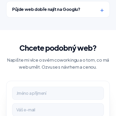
Půjde web dobře najít na Googlu?
Chcete podobný web?
Napište mi více o svém coworkingu a o tom, co má
web umět. Ozvu se s návrhem a cenou.