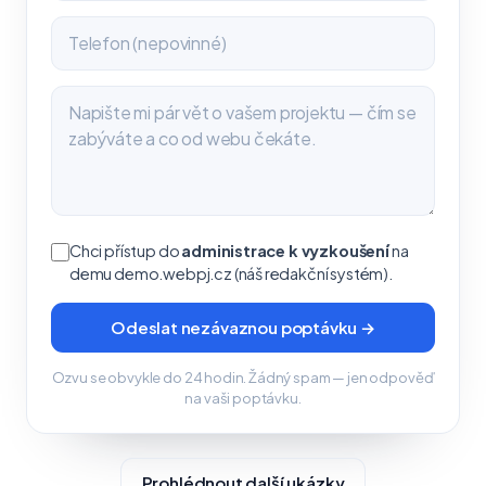
Chci přístup do
administrace k vyzkoušení
na
demu demo.webpj.cz (náš redakční systém).
Odeslat nezávaznou poptávku →
Ozvu se obvykle do 24 hodin. Žádný spam — jen odpověď
na vaši poptávku.
Prohlédnout další ukázky