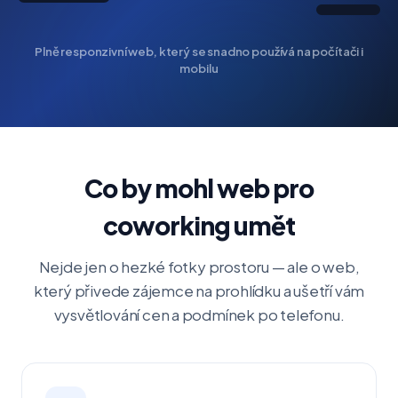
Plně responzivní web, který se snadno používá na počítači i
mobilu
Co by mohl web pro
coworking umět
Nejde jen o hezké fotky prostoru — ale o web,
který přivede zájemce na prohlídku a ušetří vám
vysvětlování cen a podmínek po telefonu.