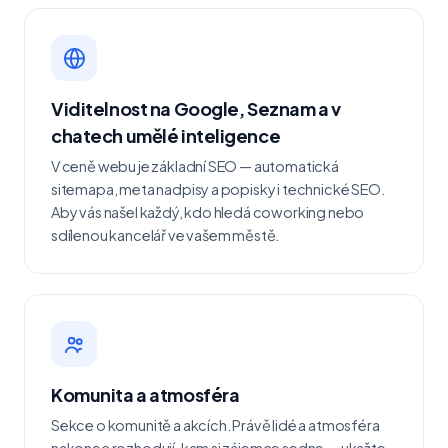
Viditelnost na Google, Seznam a v
chatech umělé inteligence
V ceně webu je základní SEO — automatická
sitemapa, meta nadpisy a popisky i technické SEO.
Aby vás našel každý, kdo hledá coworking nebo
sdílenou kancelář ve vašem městě.
Komunita a atmosféra
Sekce o komunitě a akcích. Právě lidé a atmosféra