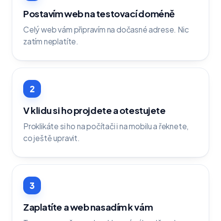
Postavím web na testovací doméně
Celý web vám připravím na dočasné adrese. Nic
zatím neplatíte.
2
V klidu si ho projdete a otestujete
Proklikáte si ho na počítači i na mobilu a řeknete,
co ještě upravit.
3
Zaplatíte a web nasadím k vám