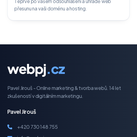
Teprve po vašem odsouhlasení a úhradě web
přesunu na vaši doménu a hosting.
Pavel Jirouš - Online marketing & tvorba webů. 14 let
zkušeností v digitálním marketingu.
Pavel Jirouš
+420 730 148 755