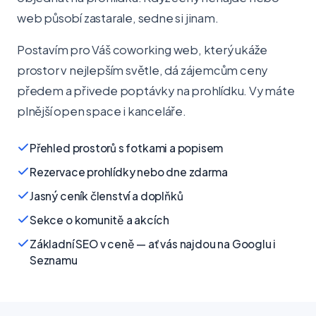
web působí zastarale, sedne si jinam.
Postavím pro Váš coworking web, který ukáže
prostor v nejlepším světle, dá zájemcům ceny
předem a přivede poptávky na prohlídku. Vy máte
plnější open space i kanceláře.
Přehled prostorů s fotkami a popisem
Rezervace prohlídky nebo dne zdarma
Jasný ceník členství a doplňků
Sekce o komunitě a akcích
Základní SEO v ceně — ať vás najdou na Googlu i
Seznamu