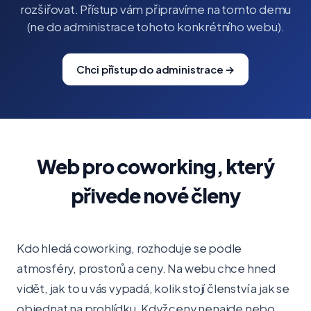
rozšiřovat. Přístup vám připravíme na tomto demu
(ne do administrace tohoto konkrétního webu).
Chci přístup do administrace →
Web pro coworking, který
přivede nové členy
Kdo hledá coworking, rozhoduje se podle
atmosféry, prostorů a ceny. Na webu chce hned
vidět, jak to u vás vypadá, kolik stojí členství a jak se
objednat na prohlídku. Když ceny nenajde nebo