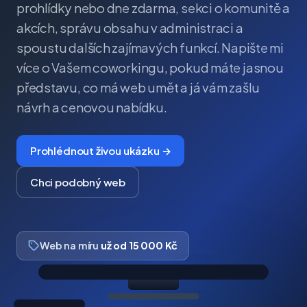
prohlídky nebo dne zdarma, sekci o komunitě a
akcích, správu obsahu v administraci a
spoustu dalších zajímavých funkcí. Napište mi
více o Vašem coworkingu, pokud máte jasnou
představu, co má web umět a já vám zašlu
návrh a cenovou nabídku.
Prohlédnout živou ukázku →
Chci podobný web
Web na míru
už od 15 000 Kč