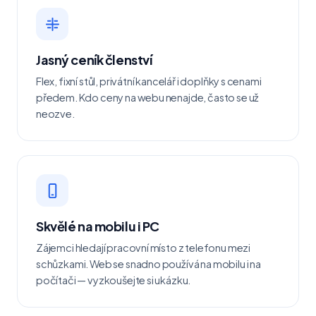
Jasný ceník členství
Flex, fixní stůl, privátní kancelář i doplňky s cenami
předem. Kdo ceny na webu nenajde, často se už
neozve.
Skvělé na mobilu i PC
Zájemci hledají pracovní místo z telefonu mezi
schůzkami. Web se snadno používá na mobilu i na
počítači — vyzkoušejte si ukázku.