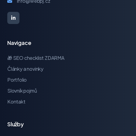
info@webpj.cz
Navigace
🎁 SEO checklist ZDARMA
Články a novinky
Portfolio
Slovník pojmů
Kontakt
Služby