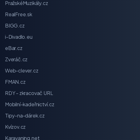
PražskéMuzikály.cz
RealFree.sk
BIGG.cz
i-Divadlo.eu
eBar.cz
Zveráč.cz
Web-clever.cz
FMAN.cz
RDY - zkracovač URL
Mobilní-kadeřnictví.cz
Tipy-na-dárek.cz
Kvízov.cz
Karavaning.net