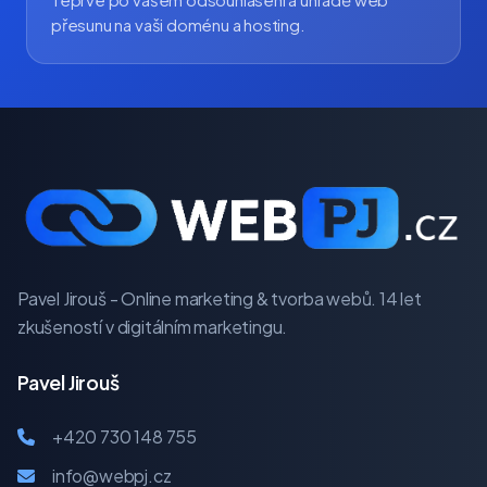
přesunu na vaši doménu a hosting.
Pavel Jirouš - Online marketing & tvorba webů. 14 let
zkušeností v digitálním marketingu.
Pavel Jirouš
+420 730 148 755
info@webpj.cz