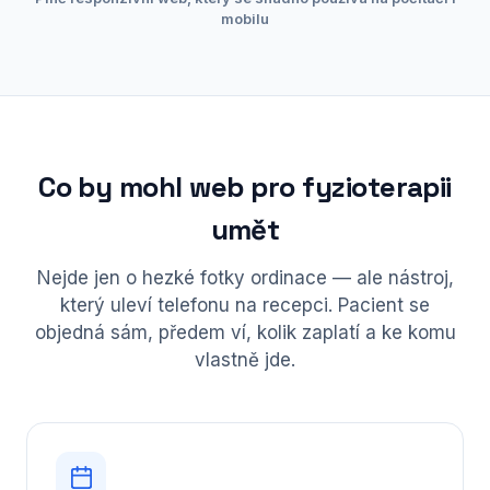
Kontakt
mobilu
NABÍDKA SLUŽEB
Tvorba webů na míru
Tvorba e-shopů na míru
Co by mohl web pro fyzioterapii
Konzultace online marketingu
umět
Affiliate marketing
Nejde jen o hezké fotky ordinace — ale nástroj,
SEO optimalizace
který uleví telefonu na recepci. Pacient se
objedná sám, předem ví, kolik zaplatí a ke komu
Analýza klíčových slov
vlastně jde.
Správa sociálních sítí
Online marketing
Správa PPC kampaní