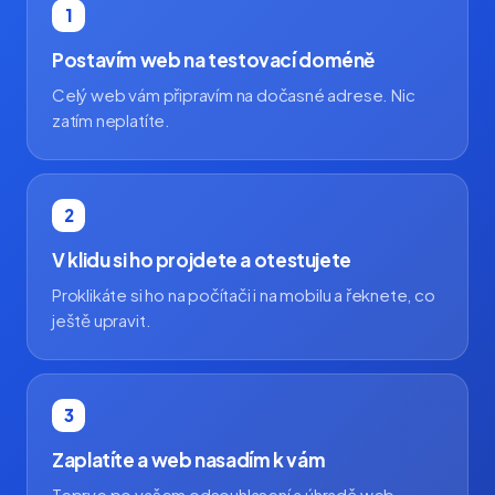
1
Postavím web na testovací doméně
Celý web vám připravím na dočasné adrese. Nic
zatím neplatíte.
2
V klidu si ho projdete a otestujete
Proklikáte si ho na počítači i na mobilu a řeknete, co
ještě upravit.
3
Zaplatíte a web nasadím k vám
Teprve po vašem odsouhlasení a úhradě web