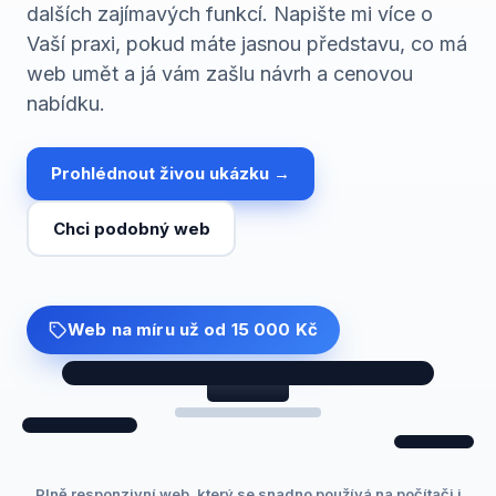
dalších zajímavých funkcí. Napište mi více o
Správa sociálních sítí
Vaší praxi, pokud máte jasnou představu, co má
web umět a já vám zašlu návrh a cenovou
E-mail marketing
nabídku.
Affiliate marketing
Prohlédnout živou ukázku →
Konzultace
Chci podobný web
Portfolio
Inspirace - Ukázky
Web na míru
už od 15 000 Kč
O mně
Blog
Plně responzivní web, který se snadno používá na počítači i