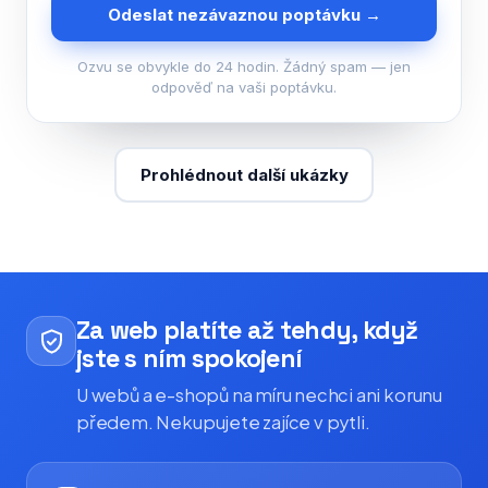
Odeslat nezávaznou poptávku →
Ozvu se obvykle do 24 hodin. Žádný spam — jen
odpověď na vaši poptávku.
Prohlédnout další ukázky
Za web platíte až tehdy, když
jste s ním spokojení
U webů a e-shopů na míru nechci ani korunu
předem. Nekupujete zajíce v pytli.