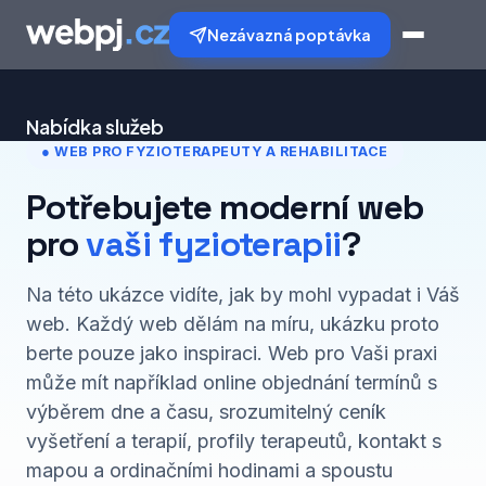
Nezávazná poptávka
Nabídka služeb
● WEB PRO FYZIOTERAPEUTY A REHABILITACE
Tvorba webů
Potřebujete moderní web
pro
vaši fyzioterapii
?
Tvorba e-shopů
SEO optimalizace
Na této ukázce vidíte, jak by mohl vypadat i Váš
web. Každý web dělám na míru, ukázku proto
Analýza klíčových slov
berte pouze jako inspiraci. Web pro Vaši praxi
může mít například online objednání termínů s
Online marketing
výběrem dne a času, srozumitelný ceník
vyšetření a terapií, profily terapeutů, kontakt s
Správa PPC kampaní
mapou a ordinačními hodinami a spoustu