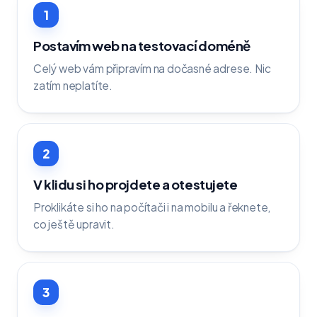
1
Postavím web na testovací doméně
Celý web vám připravím na dočasné adrese. Nic
zatím neplatíte.
2
V klidu si ho projdete a otestujete
Proklikáte si ho na počítači i na mobilu a řeknete,
co ještě upravit.
3