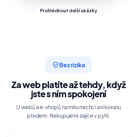
Prohlédnout další ukázky
Bez rizika
Za web platíte až tehdy, když
jste s ním spokojení
U webů a e-shopů na míru nechci ani korunu
předem. Nekupujete zajíce v pytli.