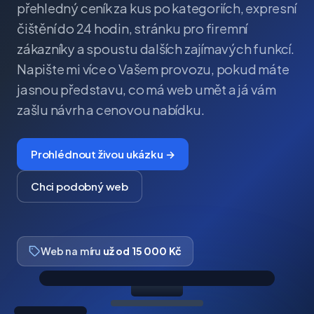
přehledný ceník za kus po kategoriích, expresní
čištění do 24 hodin, stránku pro firemní
zákazníky a spoustu dalších zajímavých funkcí.
Napište mi více o Vašem provozu, pokud máte
jasnou představu, co má web umět a já vám
zašlu návrh a cenovou nabídku.
Prohlédnout živou ukázku →
Chci podobný web
Web na míru
už od 15 000 Kč