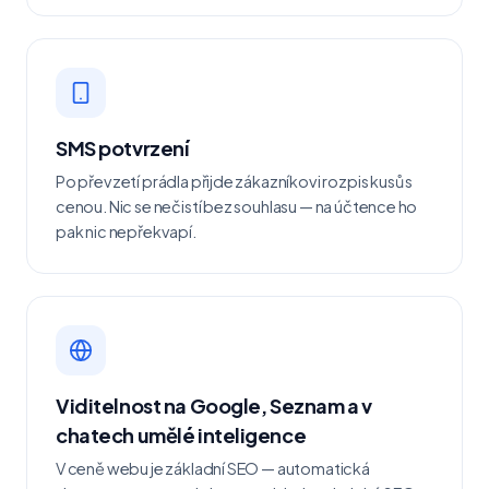
SMS potvrzení
Po převzetí prádla přijde zákazníkovi rozpis kusů s
cenou. Nic se nečistí bez souhlasu — na účtence ho
pak nic nepřekvapí.
Viditelnost na Google, Seznam a v
chatech umělé inteligence
V ceně webu je základní SEO — automatická