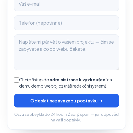
Chci přístup do
administrace k vyzkoušení
na
demu demo.webpj.cz (náš redakční systém).
Odeslat nezávaznou poptávku →
Ozvu se obvykle do 24 hodin. Žádný spam — jen odpověď
na vaši poptávku.