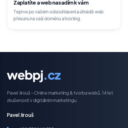
Zaplatíte a web nasadím k vám
Teprve po vašem odsouhlasení a úhradě web
přesunu na vaši doménu a hosting.
Pavel Jirouš - Online marketing & tvorba webů. 14 let
zkušeností v digitálním marketingu.
Pavel Jirouš