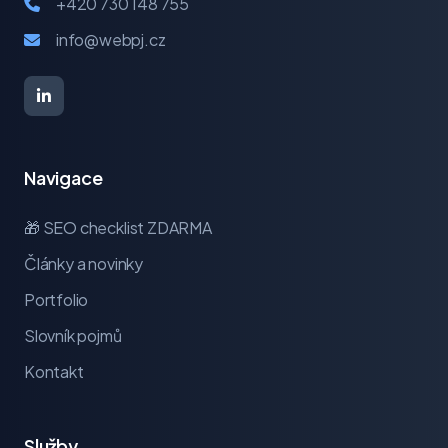
+420 730 148 755
info@webpj.cz
Navigace
🎁 SEO checklist ZDARMA
Články a novinky
Portfolio
Slovník pojmů
Kontakt
Služby