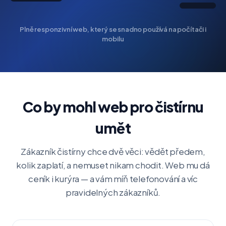
Plně responzivní web, který se snadno používá na počítači i
mobilu
Co by mohl web pro čistírnu
umět
Zákazník čistírny chce dvě věci: vědět předem,
kolik zaplatí, a nemuset nikam chodit. Web mu dá
ceník i kurýra — a vám míň telefonování a víc
pravidelných zákazníků.