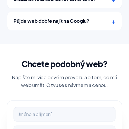
Půjde web dobře najít na Googlu?
Chcete podobný web?
Napište mi více o svém provozu a o tom, co má
web umět. Ozvu se s návrhem a cenou.