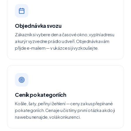
Objednávka svozu
Zákazník si vybere den a časové okno, vyplní adresu
a kurýr vyzvedne prádlo u dveří. Objednávka vám
přijde e-mailem — v ukázce si ji vyzkoušejte.
Ceník po kategoriích
Košile, šaty, peřiny i žehlení — ceny za kus přepínané
po kategoriích. Cena je u čistírny první otázka a kdo ji
na webu nenajde, volá konkurenci.