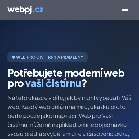
● WEB PRO ČISTÍRNY A PRÁDELNY
Potřebujete moderní web
pro
vaši čistírnu
?
Na této ukázce vidíte, jak by mohl vypadat i Váš
web. Každý web dělám na míru, ukázku proto
berte pouze jako inspiraci. Web pro Vaši
čistírnu může mít například online objednávku
svozu prádla s výběrem dne a časového okna,