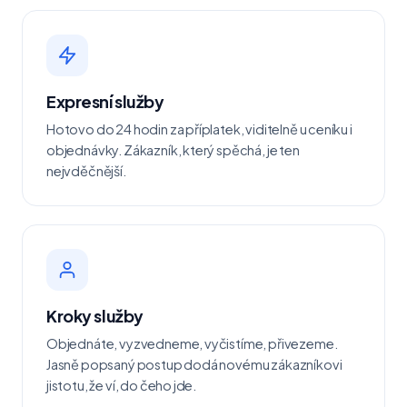
Expresní služby
Hotovo do 24 hodin za příplatek, viditelně u ceníku i
objednávky. Zákazník, který spěchá, je ten
nejvděčnější.
Kroky služby
Objednáte, vyzvedneme, vyčistíme, přivezeme.
Jasně popsaný postup dodá novému zákazníkovi
jistotu, že ví, do čeho jde.