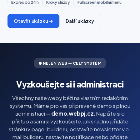
Expres do 24 h
Kroky služby
Fullscreen mobilní menu
Otevřít ukázku →
Další ukázky
● NEJEN WEB — CELÝ SYSTÉM
Vyzkoušejte si i administraci
Všechny naše weby běží na vlastním redakčním
systému. Máme pro vás připravené demo s plnou
administrací —
demo.webpj.cz
. Napište si o
přístup a sami si vyzkoušejte, jak snadno přidáte
stránku v page-builderu, postavíte newsletter v e-
mail builderu, nastavíte notifikace nebo přidáte