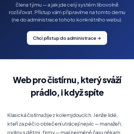
člena týmu — a jak jde celý systém libovolně
rozšiřovat. Přístup vám připravíme na tomto demu
(ne do administrace tohoto konkrétního webu).
Chci přístup do administrace →
Web pro čistírnu, který sváží
prádlo, i když spíte
Klasická čistírna žije z kolemjdoucích. Jenže lidé,
kteří za péči o oblečení utrácejí nejvíc — manažeři,
rodiny s dětmi, firmy — mají nejméně času někam