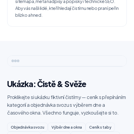
sitemapa, meta nadpisy a popisky i technické SEO.
Aby vás našli lidé, kteří hledají čistírnu nebo praní peřin
blízko a hned.
Ukázka: Čistě & Svěže
Proklikejte si ukázku fiktivní čistírny — ceník s přepínáním
kategorií a objednávka svozu s výběrem dne a
časového okna. Všechno funguje, vyzkoušejte si to.
Objednávka svozu
Výběr dne a okna
Ceník s taby