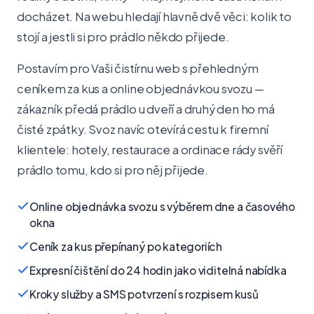
docházet. Na webu hledají hlavně dvě věci: kolik to
stojí a jestli si pro prádlo někdo přijede.
Postavím pro Vaši čistírnu web s přehledným
ceníkem za kus a online objednávkou svozu —
zákazník předá prádlo u dveří a druhý den ho má
čisté zpátky. Svoz navíc otevírá cestu k firemní
klientele: hotely, restaurace a ordinace rády svěří
prádlo tomu, kdo si pro něj přijede.
Online objednávka svozu s výběrem dne a časového
okna
Ceník za kus přepínaný po kategoriích
Expresní čištění do 24 hodin jako viditelná nabídka
Kroky služby a SMS potvrzení s rozpisem kusů