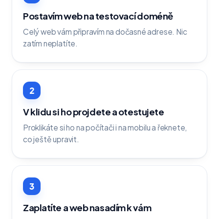
Postavím web na testovací doméně
Celý web vám připravím na dočasné adrese. Nic
zatím neplatíte.
2
V klidu si ho projdete a otestujete
Proklikáte si ho na počítači i na mobilu a řeknete,
co ještě upravit.
3
Zaplatíte a web nasadím k vám