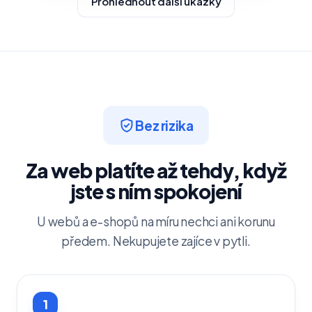
Prohlédnout další ukázky
Bez rizika
Za web platíte až tehdy, když
jste s ním spokojení
U webů a e-shopů na míru nechci ani korunu
předem. Nekupujete zajíce v pytli.
1