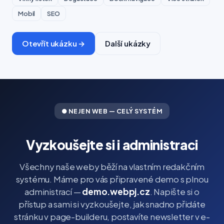
Mobil
SEO
Otevřít ukázku →
Další ukázky
● NEJEN WEB — CELÝ SYSTÉM
Vyzkoušejte si i administraci
Všechny naše weby běží na vlastním redakčním
systému. Máme pro vás připravené demo s plnou
administrací —
demo.webpj.cz
. Napište si o
přístup a sami si vyzkoušejte, jak snadno přidáte
stránku v page-builderu, postavíte newsletter v e-