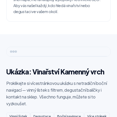
Aby vás našel každý, kdo hledá vinařství nebo
degustaci ve vašem okolí.
Ukázka: Vinařství Kamenný vrch
Proklikejte si vícestránkovou ukázku s netradiční boční
navigací — vinný lístek s filtrem, degustační balíčky i
kontakt na sklep. Všechno funguje, můžete si to
vyzkoušet.
Vinný lístek
Degustace
Boční navigace
Více stránek