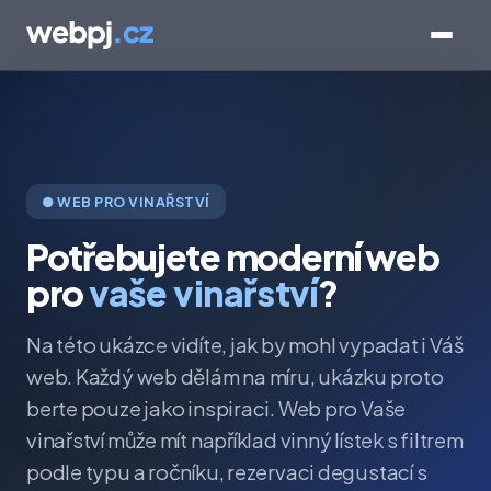
● WEB PRO VINAŘSTVÍ
Potřebujete moderní web
pro
vaše vinařství
?
Na této ukázce vidíte, jak by mohl vypadat i Váš
web. Každý web dělám na míru, ukázku proto
berte pouze jako inspiraci. Web pro Vaše
vinařství může mít například vinný lístek s filtrem
podle typu a ročníku, rezervaci degustací s