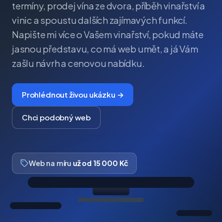
termíny, prodej vína ze dvora, příběh vinařství a
vinic a spoustu dalších zajímavých funkcí.
Napište mi více o Vašem vinařství, pokud máte
jasnou představu, co má web umět, a já Vám
zašlu návrh a cenovou nabídku.
Prohlédnout živou ukázku →
Chci podobný web
Web na míru
už od 15 000 Kč