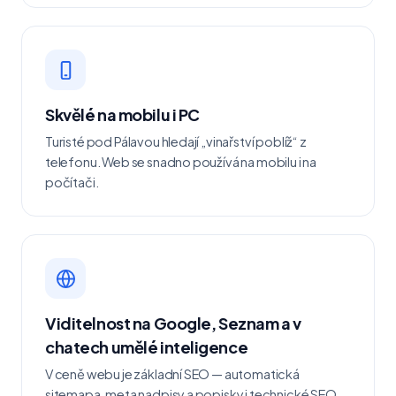
Skvělé na mobilu i PC
Turisté pod Pálavou hledají „vinařství poblíž“ z
telefonu. Web se snadno používá na mobilu i na
počítači.
Viditelnost na Google, Seznam a v
chatech umělé inteligence
V ceně webu je základní SEO — automatická
sitemapa, meta nadpisy a popisky i technické SEO.