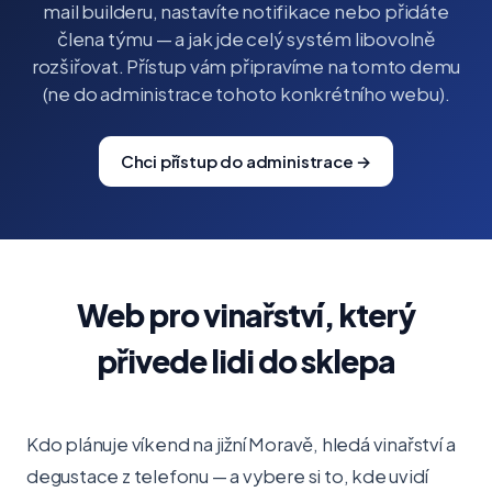
mail builderu, nastavíte notifikace nebo přidáte
člena týmu — a jak jde celý systém libovolně
rozšiřovat. Přístup vám připravíme na tomto demu
(ne do administrace tohoto konkrétního webu).
Chci přístup do administrace →
Web pro vinařství, který
přivede lidi do sklepa
Kdo plánuje víkend na jižní Moravě, hledá vinařství a
degustace z telefonu — a vybere si to, kde uvidí