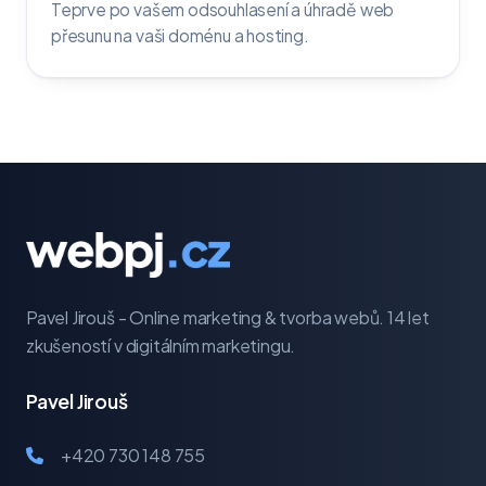
Teprve po vašem odsouhlasení a úhradě web
přesunu na vaši doménu a hosting.
Pavel Jirouš - Online marketing & tvorba webů. 14 let
zkušeností v digitálním marketingu.
Pavel Jirouš
+420 730 148 755