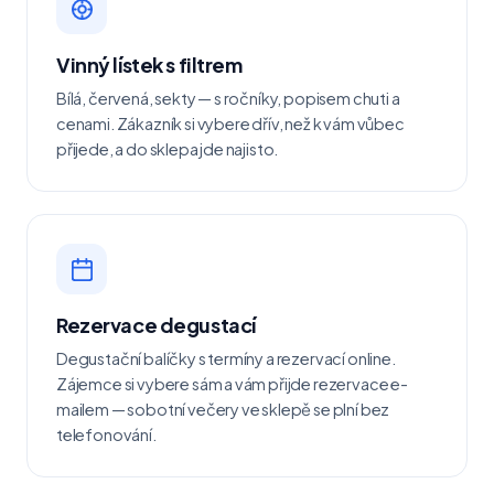
Vinný lístek s filtrem
Bílá, červená, sekty — s ročníky, popisem chuti a
cenami. Zákazník si vybere dřív, než k vám vůbec
přijede, a do sklepa jde najisto.
Rezervace degustací
Degustační balíčky s termíny a rezervací online.
Zájemce si vybere sám a vám přijde rezervace e-
mailem — sobotní večery ve sklepě se plní bez
telefonování.