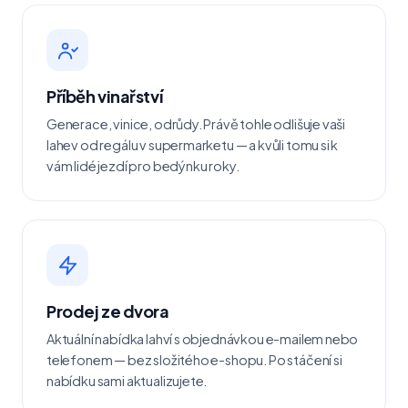
Příběh vinařství
Generace, vinice, odrůdy. Právě tohle odlišuje vaši
lahev od regálu v supermarketu — a kvůli tomu si k
vám lidé jezdí pro bedýnku roky.
Prodej ze dvora
Aktuální nabídka lahví s objednávkou e-mailem nebo
telefonem — bez složitého e-shopu. Po stáčení si
nabídku sami aktualizujete.