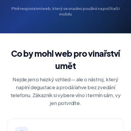
Plně responzivní web, který se snadno používá na počítači i
mobilu
Co by mohl web pro vinařství
umět
Nejde jen o hezký vzhled — ale o nástroj, který
naplní degustace a prodá lahve bez zvedání
telefonu. Zákazník si vybere víno i termín sám, vy
jen potvrdíte.