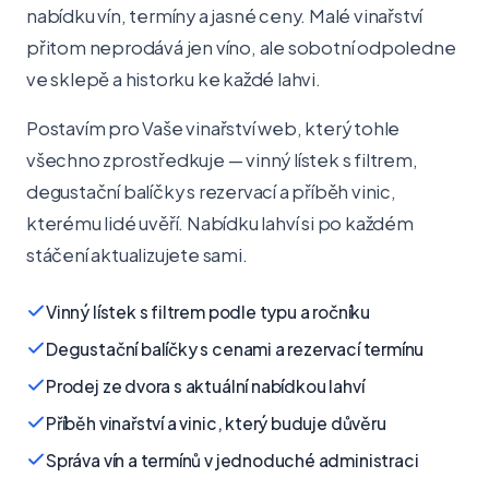
nabídku vín, termíny a jasné ceny. Malé vinařství
přitom neprodává jen víno, ale sobotní odpoledne
ve sklepě a historku ke každé lahvi.
Postavím pro Vaše vinařství web, který tohle
všechno zprostředkuje — vinný lístek s filtrem,
degustační balíčky s rezervací a příběh vinic,
kterému lidé uvěří. Nabídku lahví si po každém
stáčení aktualizujete sami.
Vinný lístek s filtrem podle typu a ročníku
Degustační balíčky s cenami a rezervací termínu
Prodej ze dvora s aktuální nabídkou lahví
Příběh vinařství a vinic, který buduje důvěru
Správa vín a termínů v jednoduché administraci