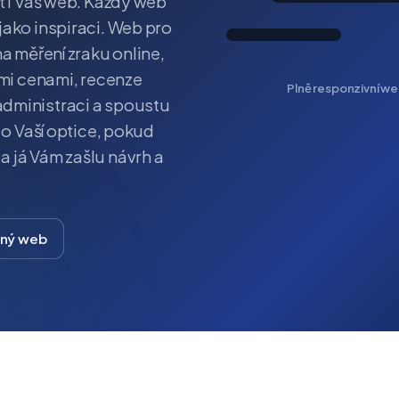
t i Váš web. Každý web
jako inspiraci. Web pro
na měření zraku online,
ími cenami, recenze
Plně responzivní web
administraci a spoustu
 o Vaší optice, pokud
 já Vám zašlu návrh a
bný web