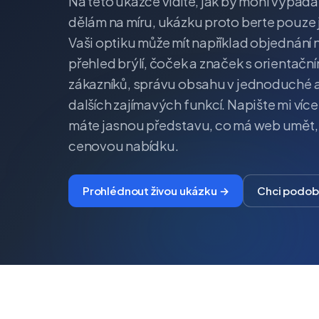
Na této ukázce vidíte, jak by mohl vypada
dělám na míru, ukázku proto berte pouze 
Vaši optiku může mít například objednání 
přehled brýlí, čoček a značek s orientačn
zákazníků, správu obsahu v jednoduché 
dalších zajímavých funkcí. Napište mi více
máte jasnou představu, co má web umět, a
cenovou nabídku.
Prohlédnout živou ukázku →
Chci podo