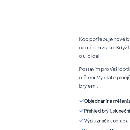
Kdo potřebuje nové brý
na měření zraku. Když t
o ulici dál.
Postavím pro Vaši opti
měření. Vy máte plnějš
brýlemi.
Objednání na měření z
Přehled brýlí, slunečn
Výpis značek obrub a 