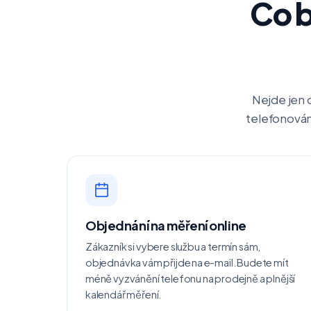
Co b
Nejde jen o
telefonování
Objednání na měření online
Zákazník si vybere službu a termín sám,
objednávka vám přijde na e-mail. Budete mít
méně vyzvánění telefonu na prodejně a plnější
kalendář měření.