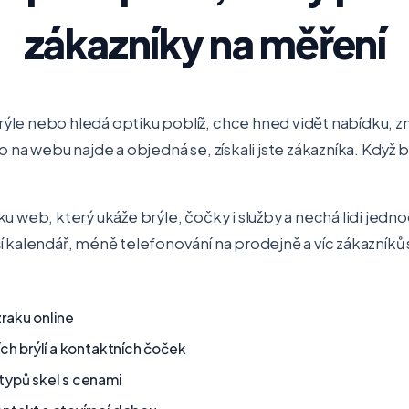
zákazníky na měření
le nebo hledá optiku poblíž, chce hned vidět nabídku, zn
o na webu najde a objedná se, získali jste zákazníka. Když b
ku web, který ukáže brýle, čočky i služby a nechá lidi jed
í kalendář, méně telefonování na prodejně a víc zákazník
raku online
ích brýlí a kontaktních čoček
typů skel s cenami