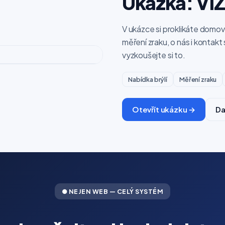
Ukázka: VI
V ukázce si proklikáte domov
měření zraku, o nás i kontak
vyzkoušejte si to.
Nabídka brýlí
Měření zraku
Otevřít ukázku →
Da
● NEJEN WEB — CELÝ SYSTÉM