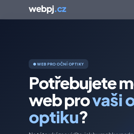
● WEB PRO OČNÍ OPTIKY
Potřebujete m
web pro
vaši 
optiku
?