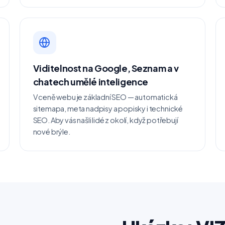
Viditelnost na Google, Seznam a v
chatech umělé inteligence
V ceně webu je základní SEO — automatická
sitemapa, meta nadpisy a popisky i technické
SEO. Aby vás našli lidé z okolí, když potřebují
nové brýle.