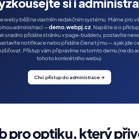
yzkoušejte si i administra
e weby běží na vlastním redakčním systému. Máme pro vá
lnou administrací —
demo.webpj.cz
. Napište si o přístup
ak snadno přidáte stránku v page-builderu, postavíte news
nastavíte notifikace nebo přidáte člena týmu — a jak jde 
ozšiřovat. Přístup vám připravíme na tomto demu (ne do 
tohoto konkrétního webu).
Chci přístup do administrace →
 pro optiku, který při