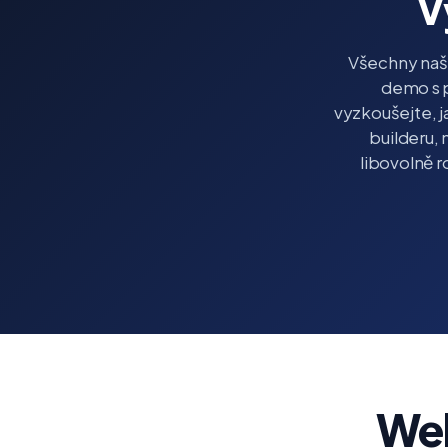
V
Všechny naš
demo s p
vyzkoušejte, j
builderu, 
libovolně r
Web