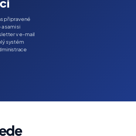
ci
s připravené
 a sami si
letter v e-mail
celý systém
administrace
vede