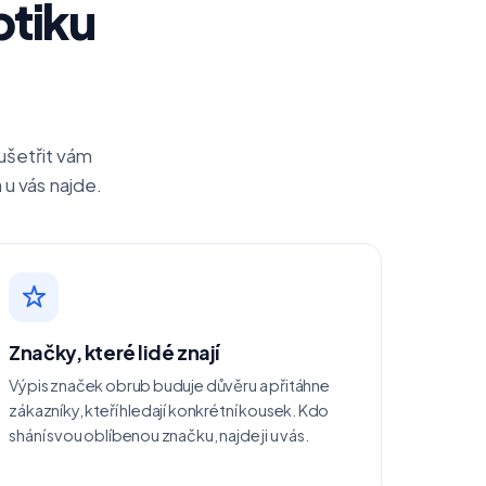
ptiku
 ušetřit vám
 u vás najde.
Značky, které lidé znají
Výpis značek obrub buduje důvěru a přitáhne
zákazníky, kteří hledají konkrétní kousek. Kdo
shání svou oblíbenou značku, najde ji u vás.