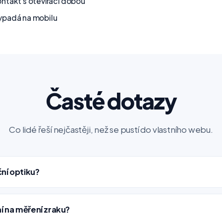
ntakt s otevírací dobou
ypadá na mobilu
Časté dotazy
Co lidé řeší nejčastěji, než se pustí do vlastního webu.
ční optiku?
í na měření zraku?