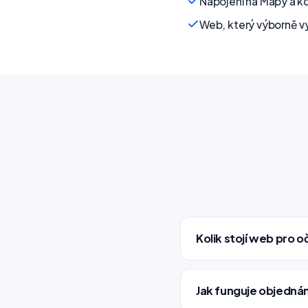
Napojení na Mapy a ko
Web, který výborně v
Kolik stojí web pro o
Jak funguje objednán