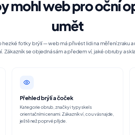
y mohl web pro oční o
umět
 hezké fotky brýlí — web má přivést lidi na měření zraku a
. Zákazník se objedná sám a předem ví, jaké obruby a skla
Přehled brýlí a čoček
Kategorie obrub, značky i typy skel s
orientačními cenami. Zákazník ví, co u vás najde,
ještě než poprvé přijde.