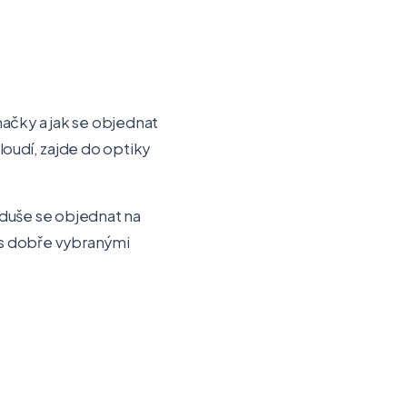
ačky a jak se objednat
loudí, zajde do optiky
noduše se objednat na
ů s dobře vybranými