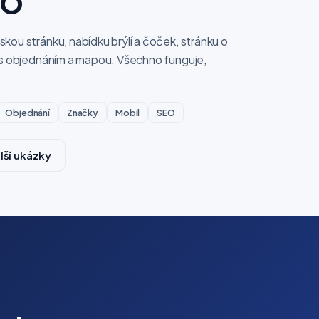
ZO
skou stránku, nabídku brýlí a čoček, stránku o
t s objednáním a mapou. Všechno funguje,
Objednání
Značky
Mobil
SEO
lší ukázky