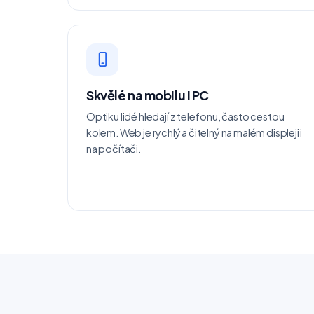
Skvělé na mobilu i PC
Optiku lidé hledají z telefonu, často cestou
kolem. Web je rychlý a čitelný na malém displeji i
na počítači.