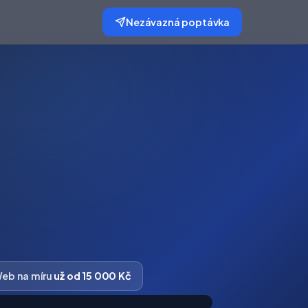
Nezávazná poptávka
eb na míru
už od 15 000 Kč