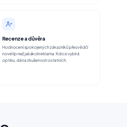
Recenze a důvěra
Hodnocení spokojených zákazníků přesvědčí
nové líp než jakákoli reklama. Kdo si vybírá
optiku, dá na zkušenosti ostatních.