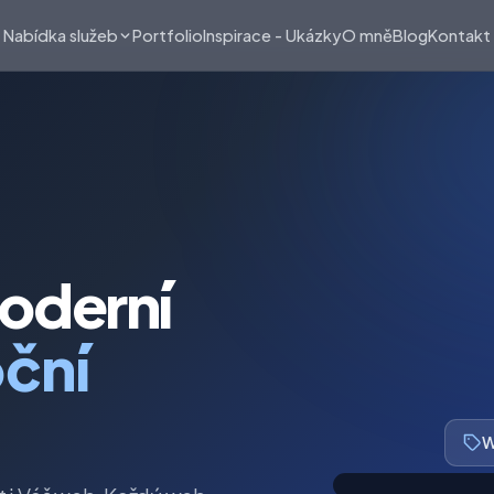
Portfolio
Inspirace - Ukázky
O mně
Blog
Kontakt
Nabídka služeb
oderní
oční
W