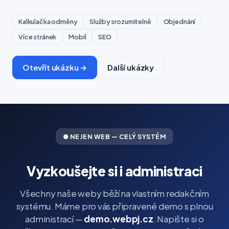
Kalkulačka odměny
Služby srozumitelně
Objednání
Více stránek
Mobil
SEO
Otevřít ukázku →
Další ukázky
● NEJEN WEB — CELÝ SYSTÉM
Vyzkoušejte si i administraci
Všechny naše weby běží na vlastním redakčním
systému. Máme pro vás připravené demo s plnou
administrací —
demo.webpj.cz
. Napište si o