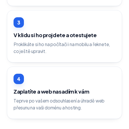
3
V klidu si ho projdete a otestujete
Proklikáte si ho na počítači i na mobilu a řeknete,
co ještě upravit.
4
Zaplatíte a web nasadím k vám
Teprve po vašem odsouhlasení a úhradě web
přesunu na vaši doménu a hosting.