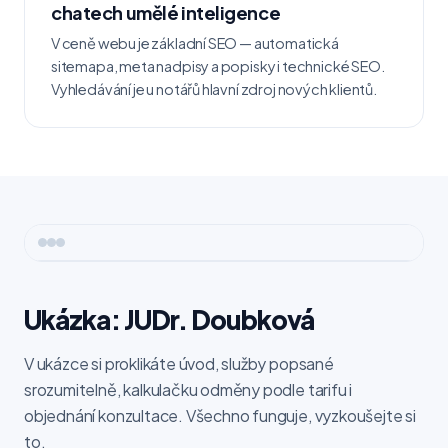
chatech umělé inteligence
V ceně webu je základní SEO — automatická
sitemapa, meta nadpisy a popisky i technické SEO.
Vyhledávání je u notářů hlavní zdroj nových klientů.
Ukázka: JUDr. Doubková
V ukázce si proklikáte úvod, služby popsané
srozumitelně, kalkulačku odměny podle tarifu i
objednání konzultace. Všechno funguje, vyzkoušejte si
to.