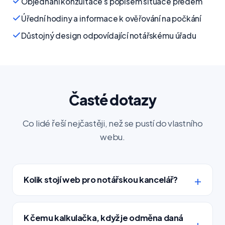
Objednání konzultace s popisem situace předem
Úřední hodiny a informace k ověřování na počkání
Důstojný design odpovídající notářskému úřadu
Časté dotazy
Co lidé řeší nejčastěji, než se pustí do vlastního
webu.
Kolik stojí web pro notářskou kancelář?
K čemu kalkulačka, když je odměna daná