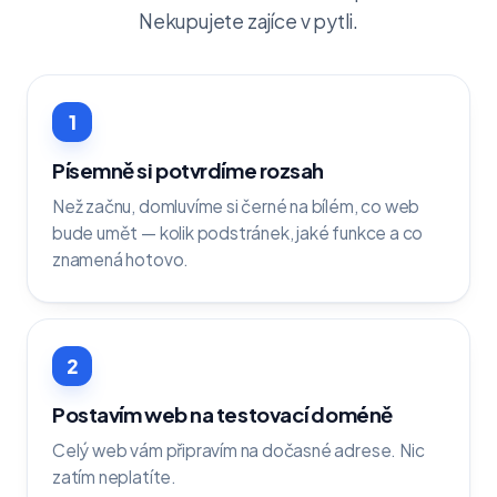
Nekupujete zajíce v pytli.
1
Písemně si potvrdíme rozsah
Než začnu, domluvíme si černé na bílém, co web
bude umět — kolik podstránek, jaké funkce a co
znamená hotovo.
2
Postavím web na testovací doméně
Celý web vám připravím na dočasné adrese. Nic
zatím neplatíte.