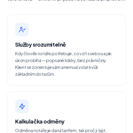
Služby srozumitelně
Kdy člověk notáře potřebuje, co vzít s sebou a jak
úkon probíhá — popsané lidsky, bez právničiny.
Klient se zorientuje sám a nemusí volat kvůli
základním dotazům.
Kalkulačka odměny
Odměna notáře je daná tarifem, tak proč ji tajit.