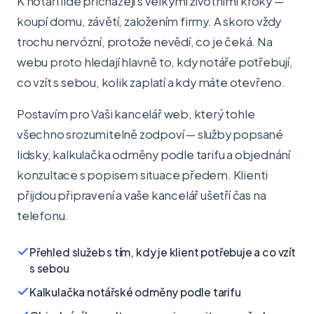
K notáři lidé přicházejí s velkými životními kroky —
koupí domu, závětí, založením firmy. A skoro vždy
trochu nervózní, protože nevědí, co je čeká. Na
webu proto hledají hlavně to, kdy notáře potřebují,
co vzít s sebou, kolik zaplatí a kdy máte otevřeno.
Postavím pro Vaši kancelář web, který tohle
všechno srozumitelně zodpoví — služby popsané
lidsky, kalkulačka odměny podle tarifu a objednání
konzultace s popisem situace předem. Klienti
přijdou připravení a vaše kancelář ušetří čas na
telefonu.
Přehled služeb s tím, kdy je klient potřebuje a co vzít
s sebou
Kalkulačka notářské odměny podle tarifu