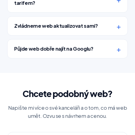
tarifem?
Zvládneme web aktualizovat sami?
Půjde web dobře najít na Googlu?
Chcete podobný web?
Napište mi více o své kanceláři a o tom, co má web
umět. Ozvu se s návrhem a cenou.