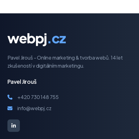
Pavel Jirouš - Online marketing & tvorba webů. 14 let
zkušeností v digitálním marketingu.
Pavel Jirouš
+420 730 148 755
info@webpj.cz