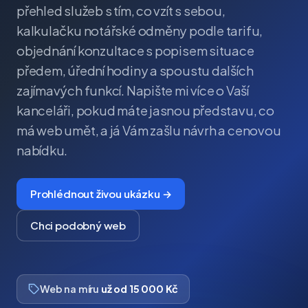
přehled služeb s tím, co vzít s sebou,
kalkulačku notářské odměny podle tarifu,
objednání konzultace s popisem situace
předem, úřední hodiny a spoustu dalších
zajímavých funkcí. Napište mi více o Vaší
kanceláři, pokud máte jasnou představu, co
má web umět, a já Vám zašlu návrh a cenovou
nabídku.
Prohlédnout živou ukázku →
Chci podobný web
Web na míru
už od 15 000 Kč