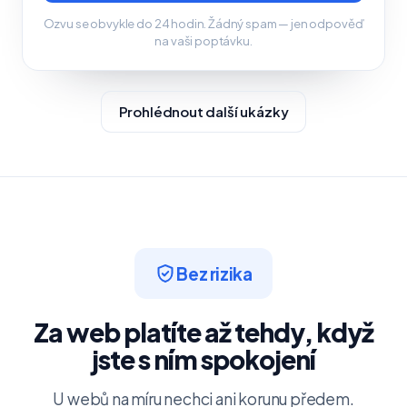
Ozvu se obvykle do 24 hodin. Žádný spam — jen odpověď
na vaši poptávku.
Prohlédnout další ukázky
Bez rizika
Za web platíte až tehdy, když
jste s ním spokojení
U webů na míru nechci ani korunu předem.