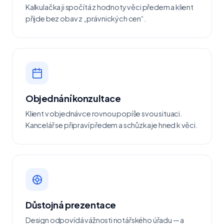
Kalkulačka ji spočítá z hodnoty věci předem a klient
přijde bez obav z „právnických cen“.
Objednání konzultace
Klient v objednávce rovnou popíše svou situaci.
Kancelář se připraví předem a schůzka je hned k věci.
Důstojná prezentace
Design odpovídá vážnosti notářského úřadu — a