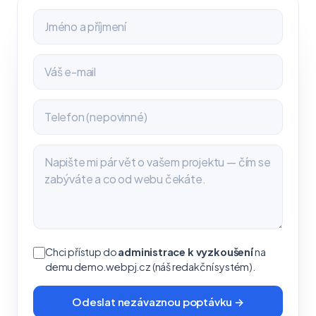
Chci přístup do
administrace k vyzkoušení
na
demu demo.webpj.cz (náš redakční systém).
Odeslat nezávaznou poptávku →