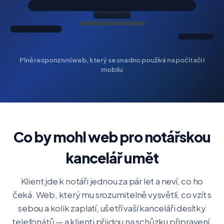
Plně responzivní web, který se snadno používá na počítači i
mobilu
Co by mohl web pro notářskou
kancelář umět
Klient jde k notáři jednou za pár let a neví, co ho
čeká. Web, který mu srozumitelně vysvětlí, co vzít s
sebou a kolik zaplatí, ušetří vaší kanceláři desítky
telefonátů — a klienti přijdou na schůzku připravení.