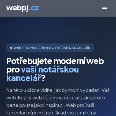
● WEB PRO NOTÁŘE A NOTÁŘSKÉ KANCELÁŘE
Potřebujete moderní web
pro
vaši notářskou
kancelář
?
Na této ukázce vidíte, jak by mohl vypadat i Váš
web. Každý web dělám na míru, ukázku proto
berte pouze jako inspiraci. Web pro Vaši
kancelář může mít například srozumitelný