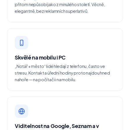
přitom nepůsobí jako z minulého století. Věcně,
elegantně, bez reklamních superlativů.
Skvělé na mobilu i PC
„Notář + město“ lidé hledají z telefonu, často ve
stresu. Kontakt a úřední hodiny proto najdou hned
nahoře — na počítači i na mobilu.
Viditelnost na Google, Seznam a v