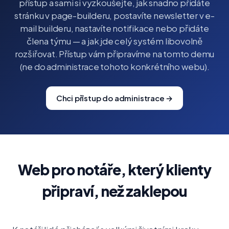
přístup a sami si vyzkoušejte, jak snadno přidáte
stránku v page-builderu, postavíte newsletter v e-
mail builderu, nastavíte notifikace nebo přidáte
člena týmu — a jak jde celý systém libovolně
rozšiřovat. Přístup vám připravíme na tomto demu
(ne do administrace tohoto konkrétního webu).
Chci přístup do administrace →
Web pro notáře, který klienty
připraví, než zaklepou