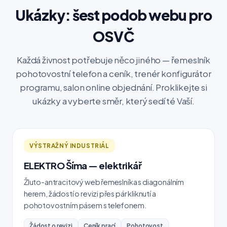
Ukázky: šest podob webu pro
OSVČ
Každá živnost potřebuje něco jiného — řemeslník
pohotovostní telefon a ceník, trenér konfigurátor
programu, salon online objednání. Proklikejte si
ukázky a vyberte směr, který sedí té Vaší.
VÝSTRAŽNÝ INDUSTRIÁL
ELEKTRO Šíma — elektrikář
Žluto-antracitový web řemeslníka s diagonálním
herem, žádostí o revizi přes pár kliknutí a
pohotovostním pásem s telefonem.
Žádost o revizi
Ceník prací
Pohotovost