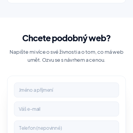
Chcete podobný web?
Napište mi více o své živnosti a o tom, co má web
umět. Ozvu se s návrhem a cenou.