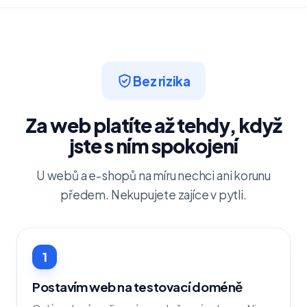
Bez rizika
Za web platíte až tehdy, když
jste s ním spokojení
U webů a e-shopů na míru nechci ani korunu
předem. Nekupujete zajíce v pytli.
1
Postavím web na testovací doméně