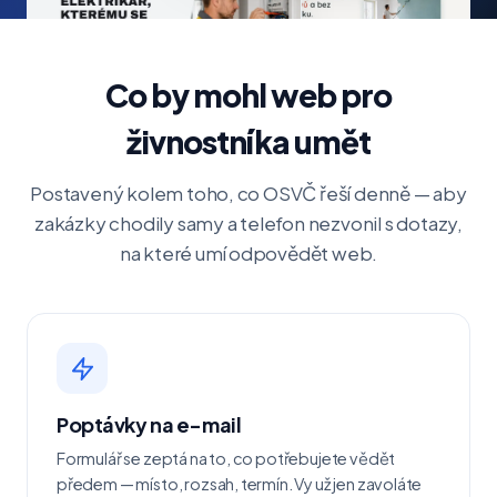
Co by mohl web pro
živnostníka umět
Postavený kolem toho, co OSVČ řeší denně — aby
zakázky chodily samy a telefon nezvonil s dotazy,
na které umí odpovědět web.
Poptávky na e-mail
Formulář se zeptá na to, co potřebujete vědět
předem — místo, rozsah, termín. Vy už jen zavoláte