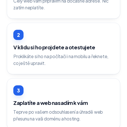
Celý web vám připravím na dočasné adrese. Nic
zatím neplatíte.
2
V klidu si ho projdete a otestujete
Proklikáte si ho na počítači i na mobilu a řeknete,
co ještě upravit.
3
Zaplatíte a web nasadím k vám
Teprve po vašem odsouhlasení a úhradě web
přesunu na vaši doménu a hosting.