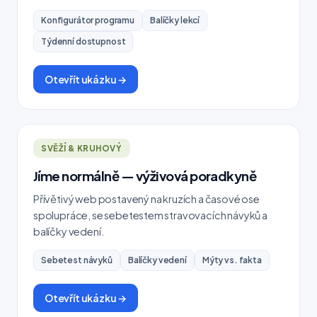
Konfigurátor programu
Balíčky lekcí
Týdenní dostupnost
Otevřít ukázku →
SVĚŽÍ & KRUHOVÝ
Jíme normálně — výživová poradkyně
Přívětivý web postavený na kruzích a časové ose
spolupráce, se sebetestem stravovacích návyků a
balíčky vedení.
Sebetest návyků
Balíčky vedení
Mýty vs. fakta
Otevřít ukázku →