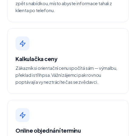
zpět s nabídkou, místo abyste informace tahali z
klienta po telefonu.
Kalkulačka ceny
Zákazník si orientační cenu spočítá sám — výmalbu,
překlad i střih psa. Vážní zájemci pak rovnou
poptávají a vy neztrácíte čas se zvědavci.
Online objednání termínu