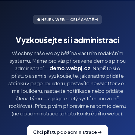
● NEJEN WEB — CELÝ SYSTÉM
Vyzkoušejte si i administraci
Všechny naše weby běží na vlastním redakčním
systému. Máme pro vás připravené demo s plnou
administrací —
demo.webpj.cz
. Napište si o
přístup a sami si vyzkoušejte, jak snadno přidáte
stránku v page-builderu, postavíte newsletter v e-
mail builderu, nastavíte notifikace nebo přidáte
člena týmu — a jak jde celý systém libovolně
rozšiřovat. Přístup vám připravíme na tomto demu
(ne do administrace tohoto konkrétního webu).
Chci přístup do administrace →