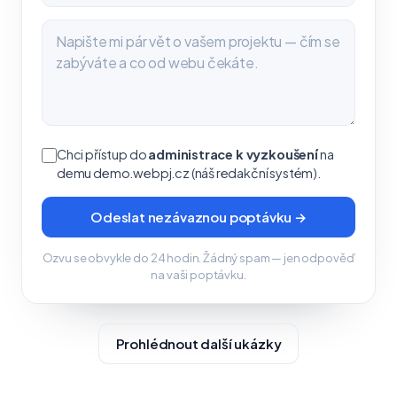
Chci přístup do
administrace k vyzkoušení
na
demu demo.webpj.cz (náš redakční systém).
Odeslat nezávaznou poptávku →
Ozvu se obvykle do 24 hodin. Žádný spam — jen odpověď
na vaši poptávku.
Prohlédnout další ukázky