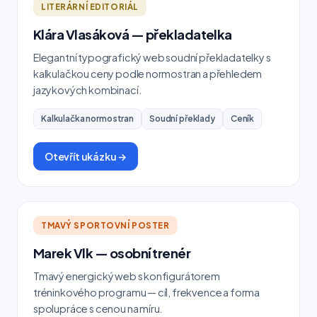
LITERÁRNÍ EDITORIÁL
Klára Vlasáková — překladatelka
Elegantní typografický web soudní překladatelky s
kalkulačkou ceny podle normostran a přehledem
jazykových kombinací.
Kalkulačka normostran
Soudní překlady
Ceník
Otevřít ukázku →
TMAVÝ SPORTOVNÍ POSTER
Marek Vlk — osobní trenér
Tmavý energický web s konfigurátorem
tréninkového programu — cíl, frekvence a forma
spolupráce s cenou na míru.