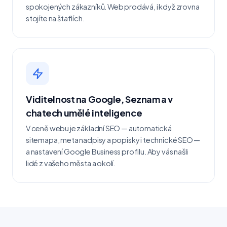
spokojených zákazníků. Web prodává, i když zrovna
stojíte na štaflích.
Viditelnost na Google, Seznam a v
chatech umělé inteligence
V ceně webu je základní SEO — automatická
sitemapa, meta nadpisy a popisky i technické SEO —
a nastavení Google Business profilu. Aby vás našli
lidé z vašeho města a okolí.