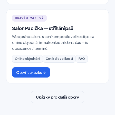
HRAVÝ & MAZLIVÝ
Salon Pacička — stříhání psů
Web psího salonu s ceníkem podle velikosti psa a
online objednáním na konkrétní den a čas — i s
obsazeností termínů.
Online objednání
Ceník dle velikosti
FAQ
Otevřít ukázku →
Ukázky pro další obory