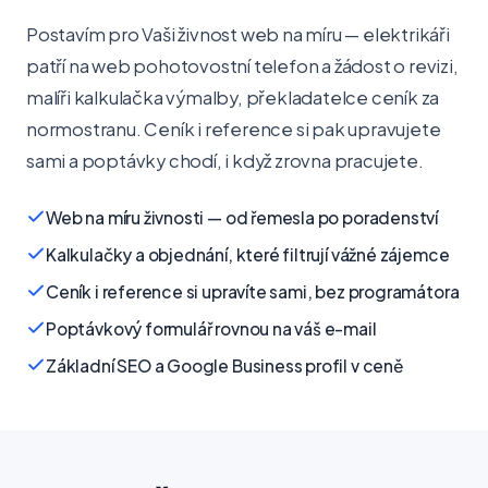
Postavím pro Vaši živnost web na míru — elektrikáři
patří na web pohotovostní telefon a žádost o revizi,
malíři kalkulačka výmalby, překladatelce ceník za
normostranu. Ceník i reference si pak upravujete
sami a poptávky chodí, i když zrovna pracujete.
Web na míru živnosti — od řemesla po poradenství
Kalkulačky a objednání, které filtrují vážné zájemce
Ceník i reference si upravíte sami, bez programátora
Poptávkový formulář rovnou na váš e-mail
Základní SEO a Google Business profil v ceně