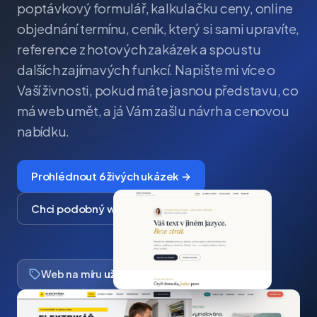
poptávkový formulář, kalkulačku ceny, online
objednání termínu, ceník, který si sami upravíte,
reference z hotových zakázek a spoustu
dalších zajímavých funkcí. Napište mi více o
Vaší živnosti, pokud máte jasnou představu, co
má web umět, a já Vám zašlu návrh a cenovou
nabídku.
Prohlédnout 6 živých ukázek →
Chci podobný web
Web na míru
už od 15 000 Kč