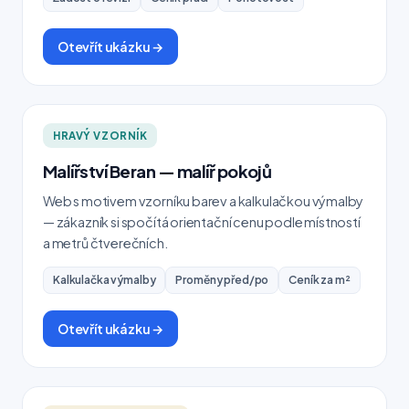
Otevřít ukázku →
HRAVÝ VZORNÍK
Malířství Beran — malíř pokojů
Web s motivem vzorníku barev a kalkulačkou výmalby
— zákazník si spočítá orientační cenu podle místností
a metrů čtverečních.
Kalkulačka výmalby
Proměny před/po
Ceník za m²
Otevřít ukázku →