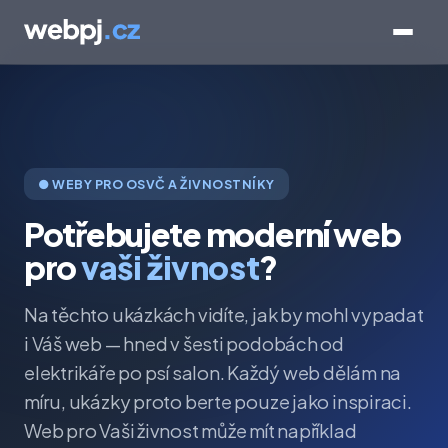
● WEBY PRO OSVČ A ŽIVNOSTNÍKY
Potřebujete moderní web
pro
vaši živnost
?
Na těchto ukázkách vidíte, jak by mohl vypadat
i Váš web — hned v šesti podobách od
elektrikáře po psí salon. Každý web dělám na
míru, ukázky proto berte pouze jako inspiraci.
Web pro Vaši živnost může mít například