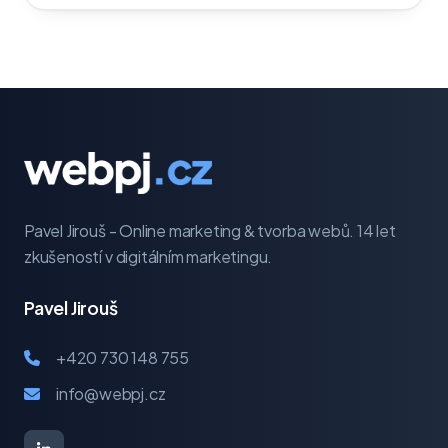
Pavel Jirouš - Online marketing & tvorba webů. 14 let
zkušeností v digitálním marketingu.
Pavel Jirouš
+420 730 148 755
info@webpj.cz