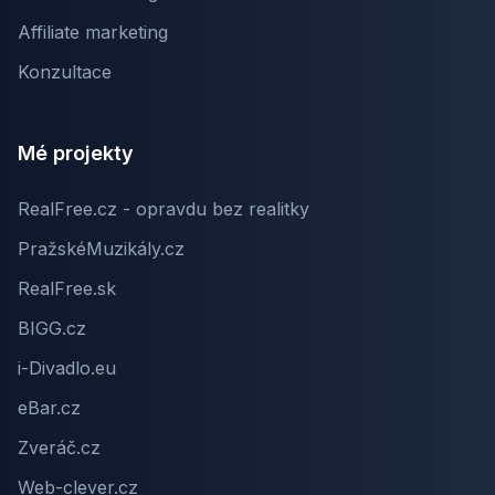
Affiliate marketing
Konzultace
Mé projekty
RealFree.cz - opravdu bez realitky
PražskéMuzikály.cz
RealFree.sk
BIGG.cz
i-Divadlo.eu
eBar.cz
Zveráč.cz
Web-clever.cz