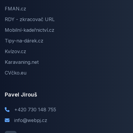
FMAN.cz
RDY - zkracovač URL
Mobilní-kadeřnictví.cz
Tipy-na-dárek.cz
Kvízov.cz
Karavaning.net
CVčko.eu
Pavel Jirouš
+420 730 148 755
info@webpj.cz