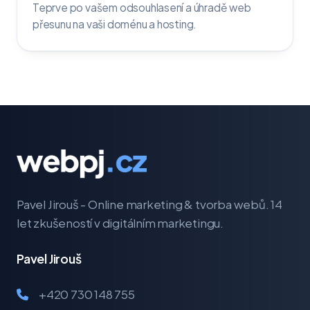
Teprve po vašem odsouhlasení a úhradě web
přesunu na vaši doménu a hosting.
Pavel Jirouš - Online marketing & tvorba webů. 14
let zkušeností v digitálním marketingu.
Pavel Jirouš
+420 730 148 755