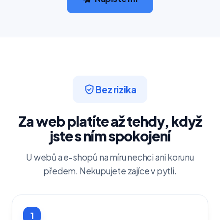
Bez rizika
Za web platíte až tehdy, když
jste s ním spokojení
U webů a e-shopů na míru nechci ani korunu
předem. Nekupujete zajíce v pytli.
1