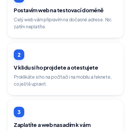
Postavím web na testovací doméně
Celý web vám připravím na dočasné adrese. Nic
zatím neplatíte.
2
V klidu si ho projdete a otestujete
Proklikáte si ho na počítači i na mobilu a řeknete,
co ještě upravit.
3
Zaplatíte a web nasadím k vám