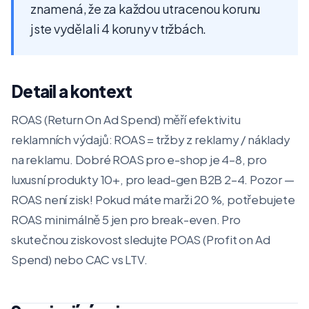
znamená, že za každou utracenou korunu
jste vydělali 4 koruny v tržbách.
Detail a kontext
ROAS (Return On Ad Spend) měří efektivitu
reklamních výdajů: ROAS = tržby z reklamy / náklady
na reklamu. Dobré ROAS pro e-shop je 4–8, pro
luxusní produkty 10+, pro lead-gen B2B 2–4. Pozor —
ROAS není zisk! Pokud máte marži 20 %, potřebujete
ROAS minimálně 5 jen pro break-even. Pro
skutečnou ziskovost sledujte POAS (Profit on Ad
Spend) nebo CAC vs LTV.