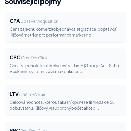
Související pojmy
CPA
Cost Per Acquisition
Cena za jednu konverzi (objednávka, registrace, poptávka).
Klíčová metrika pro performance marketing...
CPC
Cost Per Click
Cena za jedno kliknutí v placené reklamě (Google Ads, Sklik).
V aukčním systému závisí na konkurenci...
LTV
Lifetime Value
Celková hodnota, kterou zákazník přinese firmě za celou
dobu vztahu. Klíčový vstup pro výpočet akcep...
PPC
Pay-Per-Click