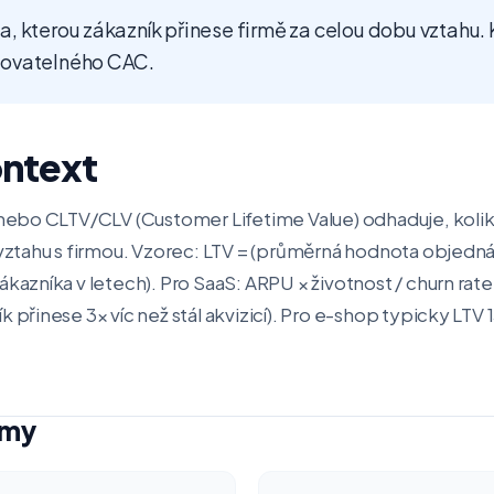
, kterou zákazník přinese firmě za celou dobu vztahu. 
ovatelného CAC.
ontext
) nebo CLTV/CLV (Customer Lifetime Value) odhaduje, koli
u vztahu s firmou. Vzorec: LTV = (průměrná hodnota objed
kazníka v letech). Pro SaaS: ARPU × životnost / churn rate.
k přinese 3× víc než stál akvizicí). Pro e-shop typicky L
jmy