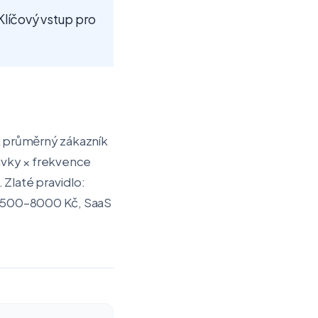
Klíčový vstup pro
k průměrný zákazník
návky × frekvence
 Zlaté pravidlo:
TV 1500–8000 Kč, SaaS