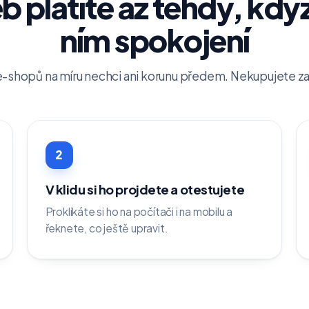
 platíte až tehdy, když
ním spokojení
-shopů na míru nechci ani korunu předem. Nekupujete zají
2
V klidu si ho projdete a otestujete
Proklikáte si ho na počítači i na mobilu a
řeknete, co ještě upravit.