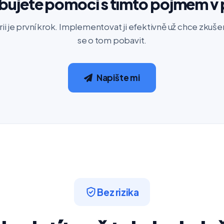
bujete pomoci s tímto pojmem v 
rii je první krok. Implementovat ji efektivně už chce zku
se o tom pobavit.
Napište mi
Bez rizika