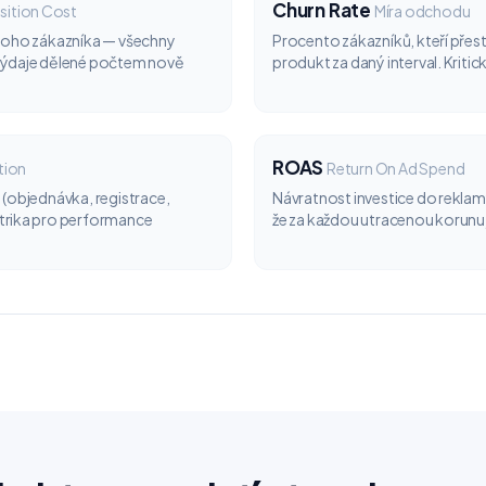
Churn Rate
sition Cost
Míra odchodu
dnoho zákazníka — všechny
Procento zákazníků, kteří přest
výdaje dělené počtem nově
produkt za daný interval. Kritic
ROAS
tion
Return On Ad Spend
 (objednávka, registrace,
Návratnost investice do rekla
trika pro performance
že za každou utracenou korunu js