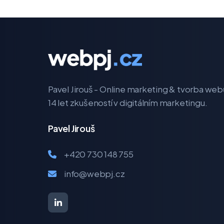
Pavel Jirouš - Online marketing & tvorba web
14 let zkušeností v digitálním marketingu.
Pavel Jirouš
+420 730 148 755
info@webpj.cz