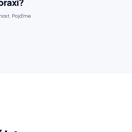
praxi?
šenost. Pojďme