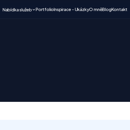
Portfolio
Inspirace - Ukázky
O mně
Blog
Kontakt
Nabídka služeb