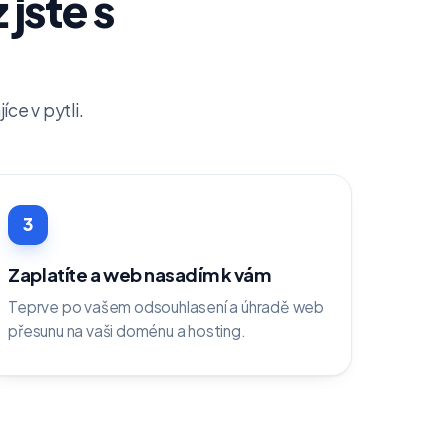
 jste s
ce v pytli.
3
Zaplatíte a web nasadím k vám
Teprve po vašem odsouhlasení a úhradě web
přesunu na vaši doménu a hosting.