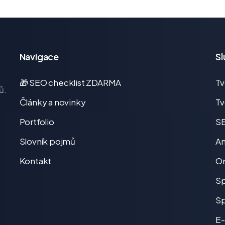
Navigace
Sl
🎁 SEO checklist ZDARMA
T
ů.
Články a novinky
Tv
Portfolio
SE
Slovník pojmů
An
Kontakt
On
Sp
Sp
E-