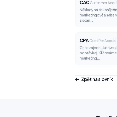
CAC
Customer Acqui
Náklady na získání je
marketingové a sales 
získan...
CPA
Cost Per Acquisi
Cena za jednu konverzi
poptávka). Klíčová me
marketing...
Zpět na slovník