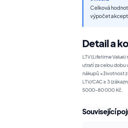
Celková hodnota
výpočet akcept
Detail a k
LTV (Lifetime Value
utratí za celou dob
nákupů × životnost zá
LTV/CAC ≥ 3 (zákazní
5000–80 000 Kč.
Související po