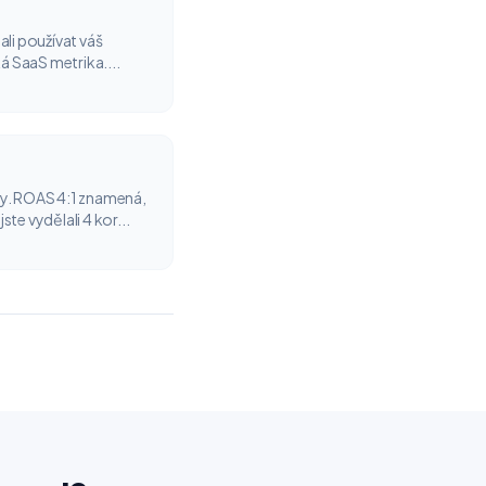
ali používat váš
ká SaaS metrika....
my. ROAS 4:1 znamená,
te vydělali 4 kor...