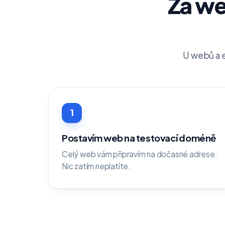
Za web
U webů a e
1
Postavím web na testovací doméně
Celý web vám připravím na dočasné adrese.
Nic zatím neplatíte.