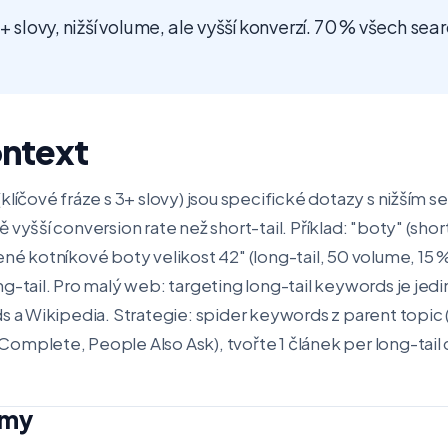
3+ slovy, nižší volume, ale vyšší konverzí. 70 % všech sea
ontext
klíčové fráze s 3+ slovy) jsou specifické dotazy s nižším s
vyšší conversion rate než short-tail. Příklad: "boty" (shor
né kotníkové boty velikost 42" (long-tail, 50 volume, 15 
g-tail. Pro malý web: targeting long-tail keywords je jedin
s a Wikipedia. Strategie: spider keywords z parent topic
mplete, People Also Ask), tvořte 1 článek per long-tail c
jmy