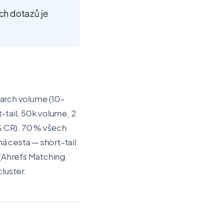
rch dotazů je
earch volume (10–
t-tail, 50k volume, 2
% CR). 70 % všech
á cesta — short-tail
 (Ahrefs Matching
luster.