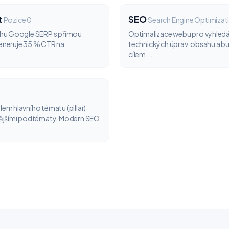
t
SEO
Pozice 0
Search Engine Optimizat
chu Google SERP s přímou
Optimalizace webu pro vyhle
eneruje 35 % CTR na
technických úprav, obsahu a bu
cílem ...
m hlavního tématu (pillar)
nějšími podtématy. Modern SEO