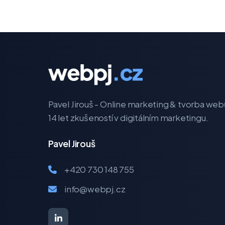
Pavel Jirouš - Online marketing & tvorba web
14 let zkušeností v digitálním marketingu.
Pavel Jirouš
+420 730 148 755
info@webpj.cz