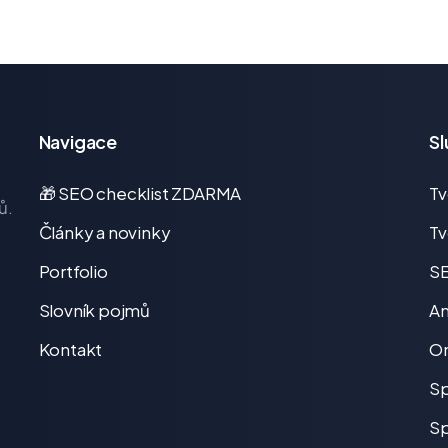
Navigace
Sl
🎁 SEO checklist ZDARMA
T
ů.
Články a novinky
Tv
Portfolio
SE
Slovník pojmů
An
Kontakt
On
Sp
Sp