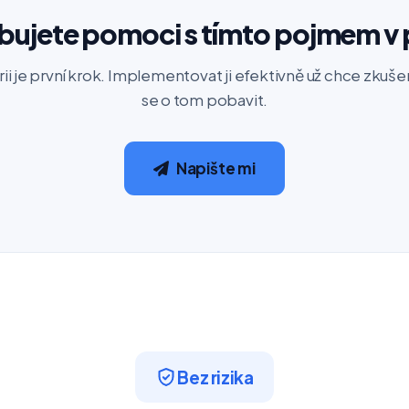
bujete pomoci s tímto pojmem v 
rii je první krok. Implementovat ji efektivně už chce zku
se o tom pobavit.
Napište mi
Bez rizika