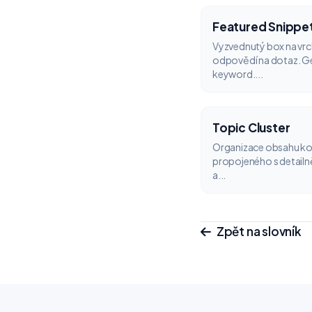
Featured Snippe
Vyzvednutý box na vr
odpovědí na dotaz. G
keyword....
Topic Cluster
Organizace obsahu kole
propojeného s detail
a...
Zpět na slovník