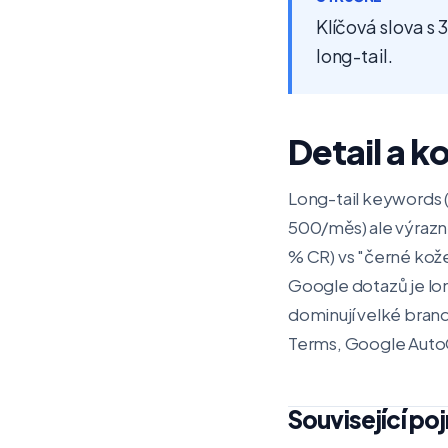
Klíčová slova s 
long-tail.
Detail a k
Long-tail keywords (
500/měs) ale výrazně 
% CR) vs "černé kože
Google dotazů je lon
dominují velké brand
Terms, Google AutoCo
Související po