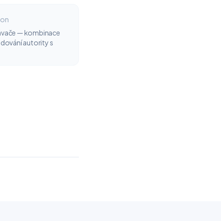
ion
dávače — kombinace
dování autority s