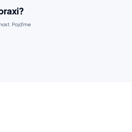
praxi?
šenost. Pojďme