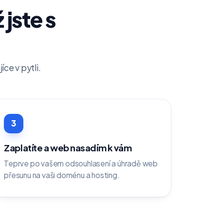
 jste s
ce v pytli.
3
Zaplatíte a web nasadím k vám
Teprve po vašem odsouhlasení a úhradě web
přesunu na vaši doménu a hosting.