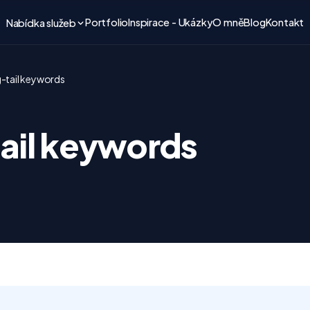
Portfolio
Inspirace - Ukázky
O mně
Blog
Kontakt
Nabídka služeb
-tail keywords
ail keywords