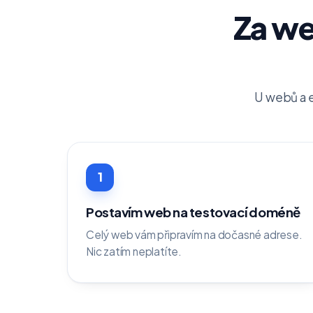
Za web
U webů a e
1
Postavím web na testovací doméně
Celý web vám připravím na dočasné adrese.
Nic zatím neplatíte.