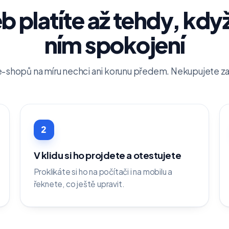
 platíte až tehdy, když
ním spokojení
-shopů na míru nechci ani korunu předem. Nekupujete zají
2
V klidu si ho projdete a otestujete
Proklikáte si ho na počítači i na mobilu a
řeknete, co ještě upravit.