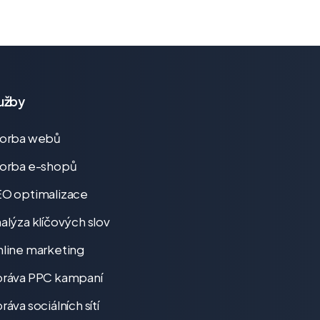
užby
vorba webů
orba e-shopů
O optimalizace
alýza klíčových slov
line marketing
ráva PPC kampaní
ráva sociálních sítí