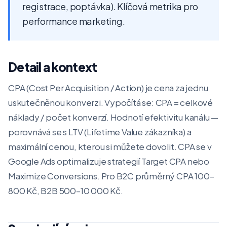
registrace, poptávka). Klíčová metrika pro
performance marketing.
Detail a kontext
CPA (Cost Per Acquisition / Action) je cena za jednu
uskutečněnou konverzi. Vypočítá se: CPA = celkové
náklady / počet konverzí. Hodnotí efektivitu kanálu —
porovnává se s LTV (Lifetime Value zákazníka) a
maximální cenou, kterou si můžete dovolit. CPA se v
Google Ads optimalizuje strategií Target CPA nebo
Maximize Conversions. Pro B2C průměrný CPA 100–
800 Kč, B2B 500–10 000 Kč.