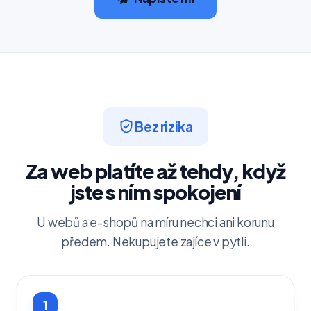
Bez rizika
Za web platíte až tehdy, když
jste s ním spokojení
U webů a e-shopů na míru nechci ani korunu
předem. Nekupujete zajíce v pytli.
1