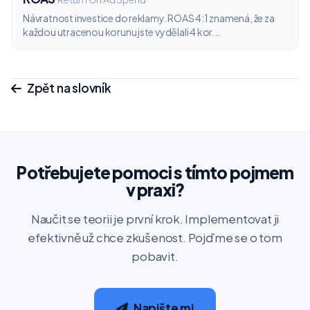
Návratnost investice do reklamy. ROAS 4:1 znamená, že za
každou utracenou korunu jste vydělali 4 kor...
Zpět na slovník
Potřebujete pomoci s tímto pojmem
v praxi?
Naučit se teorii je první krok. Implementovat ji
efektivně už chce zkušenost. Pojďme se o tom
pobavit.
Napište mi