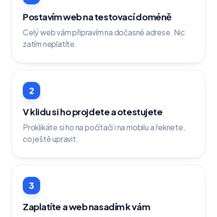
Postavím web na testovací doméně
Celý web vám připravím na dočasné adrese. Nic
zatím neplatíte.
2
V klidu si ho projdete a otestujete
Proklikáte si ho na počítači i na mobilu a řeknete,
co ještě upravit.
3
Zaplatíte a web nasadím k vám