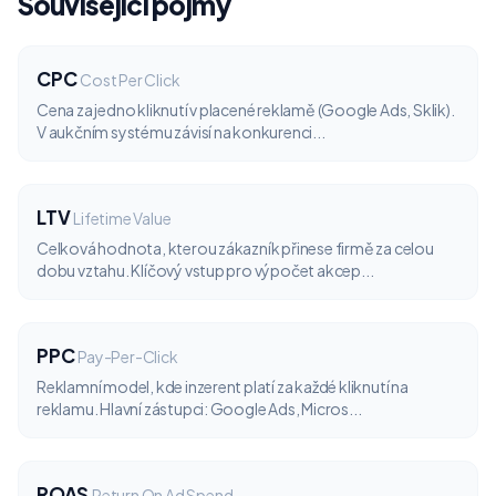
Související pojmy
CPC
Cost Per Click
Cena za jedno kliknutí v placené reklamě (Google Ads, Sklik).
V aukčním systému závisí na konkurenci...
LTV
Lifetime Value
Celková hodnota, kterou zákazník přinese firmě za celou
dobu vztahu. Klíčový vstup pro výpočet akcep...
PPC
Pay-Per-Click
Reklamní model, kde inzerent platí za každé kliknutí na
reklamu. Hlavní zástupci: Google Ads, Micros...
ROAS
Return On Ad Spend