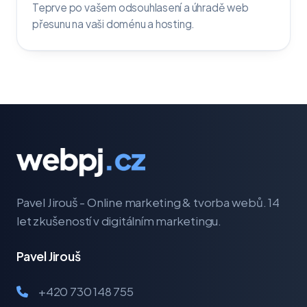
Teprve po vašem odsouhlasení a úhradě web
přesunu na vaši doménu a hosting.
Pavel Jirouš - Online marketing & tvorba webů. 14
let zkušeností v digitálním marketingu.
Pavel Jirouš
+420 730 148 755