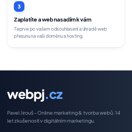
3
Zaplatíte a web nasadím k vám
Teprve po vašem odsouhlasení a úhradě web
přesunu na vaši doménu a hosting.
Pavel Jirouš - Online marketing & tvorba webů. 14
let zkušeností v digitálním marketingu.