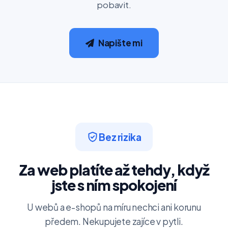
pobavit.
Napište mi
Bez rizika
Za web platíte až tehdy, když
jste s ním spokojení
U webů a e-shopů na míru nechci ani korunu
předem. Nekupujete zajíce v pytli.