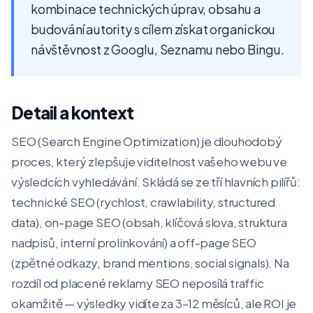
kombinace technických úprav, obsahu a
budování autority s cílem získat organickou
návštěvnost z Googlu, Seznamu nebo Bingu.
Detail a kontext
SEO (Search Engine Optimization) je dlouhodobý
proces, který zlepšuje viditelnost vašeho webu ve
výsledcích vyhledávání. Skládá se ze tří hlavních pilířů:
technické SEO (rychlost, crawlability, structured
data), on-page SEO (obsah, klíčová slova, struktura
nadpisů, interní prolinkování) a off-page SEO
(zpětné odkazy, brand mentions, social signals). Na
rozdíl od placené reklamy SEO neposílá traffic
okamžitě — výsledky vidíte za 3–12 měsíců, ale ROI je