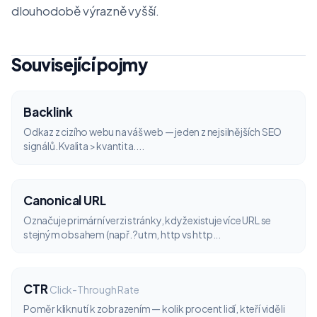
dlouhodobě výrazně vyšší.
Související pojmy
Backlink
Odkaz z cizího webu na váš web — jeden z nejsilnějších SEO
signálů. Kvalita > kvantita....
Canonical URL
Označuje primární verzi stránky, když existuje více URL se
stejným obsahem (např. ?utm, http vs http...
CTR
Click-Through Rate
Poměr kliknutí k zobrazením — kolik procent lidí, kteří viděli