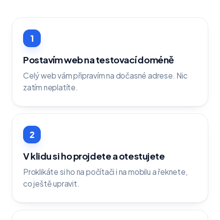
1
Postavím web na testovací doméně
Celý web vám připravím na dočasné adrese. Nic
zatím neplatíte.
2
V klidu si ho projdete a otestujete
Proklikáte si ho na počítači i na mobilu a řeknete,
co ještě upravit.