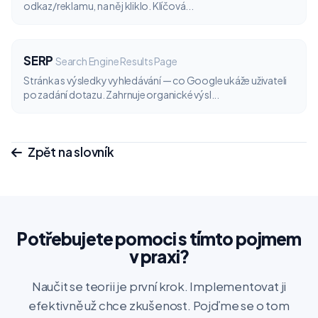
odkaz/reklamu, na něj kliklo. Klíčová...
SERP
Search Engine Results Page
Stránka s výsledky vyhledávání — co Google ukáže uživateli
po zadání dotazu. Zahrnuje organické výsl...
Zpět na slovník
Potřebujete pomoci s tímto pojmem
v praxi?
Naučit se teorii je první krok. Implementovat ji
efektivně už chce zkušenost. Pojďme se o tom