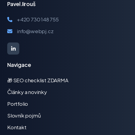
Pavel Jirouš
+420 730 148 755
info@webpj.cz
Navigace
🎁 SEO checklist ZDARMA
Články a novinky
Portfolio
Slovník pojmů
Kontakt