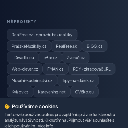
MÉ PROJEKTY
RealFree.cz - opravdu bez realitky
PražskéMuzikály.cz
RealFree.sk
BIGG.cz
i-Divadlo.eu
eBar.cz
Zveráč.cz
Web-clever.cz
FMAN.cz
RDY - zkracovač URL
Mobilní-kadeřnictví.cz
Tipy-na-dárek.cz
Kvízov.cz
Karavaning.net
CVčko.eu
Používáme cookies
Tento web používá cookies pro zajištění správné funkčnosti a
analýzu návštěvnosti. Kliknutím na „Přijmout vše" souhlasíte s
jejich používáním.
© 2026 webpj.cz. Všechna práva vyhrazena.
Více info