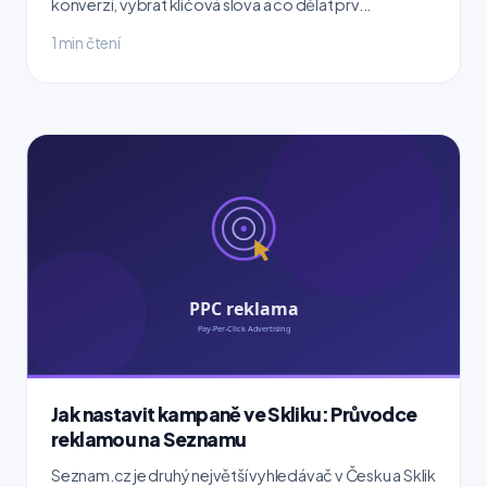
konverzí, vybrat klíčová slova a co dělat prv...
1 min čtení
Jak nastavit kampaně ve Skliku: Průvodce
reklamou na Seznamu
Seznam.cz je druhý největší vyhledávač v Česku a Sklik