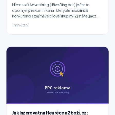
Microsoft Advertising (dříve Bing Ads) je často
opomíjený reklamní kanál, který ale nabízí nižší
konkurenci a zajímavé cílové skupiny. Zjistěte, jak z...
1 min čtení
Jak inzerovat na Heuréce a Zboží.cz: