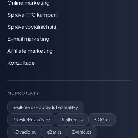
Online marketing
Správa PPC kampaní
Správa sociálních sítí
E-mail marketing
Affiliate marketing
Konzultace
MÉ PROJEKTY
RealFree.cz - opravdu bez realitky
PražskéMuzikály.cz
RealFree.sk
BIGG.cz
i-Divadlo.eu
eBar.cz
Zveráč.cz