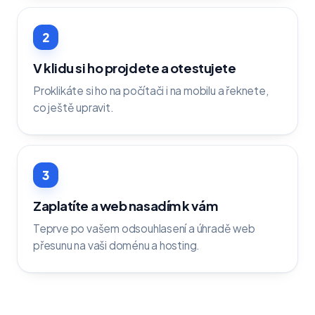
2
V klidu si ho projdete a otestujete
Proklikáte si ho na počítači i na mobilu a řeknete,
co ještě upravit.
3
Zaplatíte a web nasadím k vám
Teprve po vašem odsouhlasení a úhradě web
přesunu na vaši doménu a hosting.