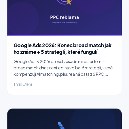
Google Ads 2026: Konec broad match jak
ho známe + 5 strategií, které funguií
Google Ads v 2026 prošel zásadním restartem —
broad match dnes není jediná volba. 5 strategií, které
kompenzují AI matching, plus reálná data z 6 PPC ...
1 min čtení