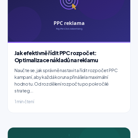
Jak efektivně řídit PPC rozpočet:
Optimalizace nákladů na reklamu
Naučte se, jak správně nastavit a řídit rozpočet PPC
kampaní, aby každá koruna přinášela maximální
hodnotu. Od rozdělení rozpočtu po pokročilé
strateg...
1 min čtení