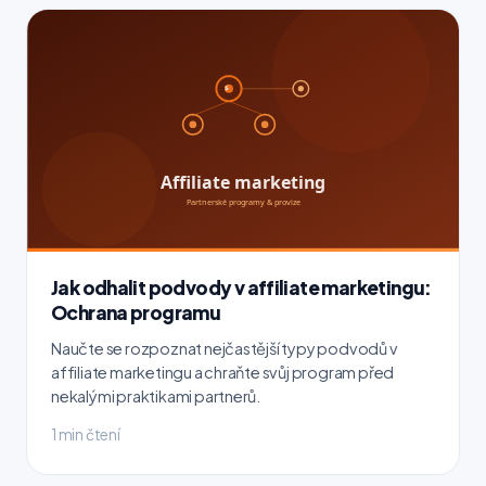
Jak odhalit podvody v affiliate marketingu:
Ochrana programu
Naučte se rozpoznat nejčastější typy podvodů v
affiliate marketingu a chraňte svůj program před
nekalými praktikami partnerů.
1 min čtení