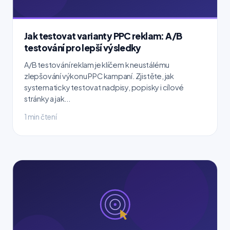
Jak testovat varianty PPC reklam: A/B
testování pro lepší výsledky
A/B testování reklam je klíčem k neustálému
zlepšování výkonu PPC kampaní. Zjistěte, jak
systematicky testovat nadpisy, popisky i cílové
stránky a jak...
1 min čtení