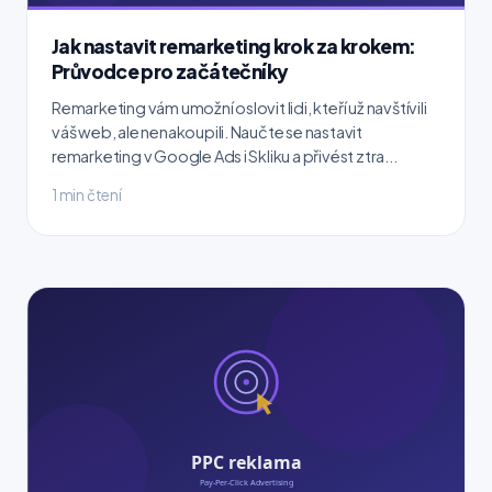
Jak nastavit remarketing krok za krokem:
Průvodce pro začátečníky
Remarketing vám umožní oslovit lidi, kteří už navštívili
váš web, ale nenakoupili. Naučte se nastavit
remarketing v Google Ads i Skliku a přivést ztra...
1 min čtení