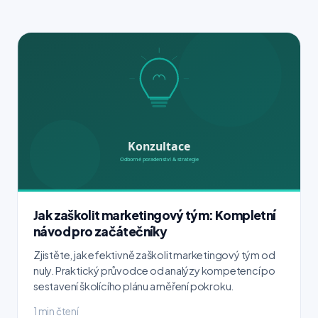
Jak zaškolit marketingový tým: Kompletní
návod pro začátečníky
Zjistěte, jak efektivně zaškolit marketingový tým od
nuly. Praktický průvodce od analýzy kompetencí po
sestavení školícího plánu a měření pokroku.
1 min čtení