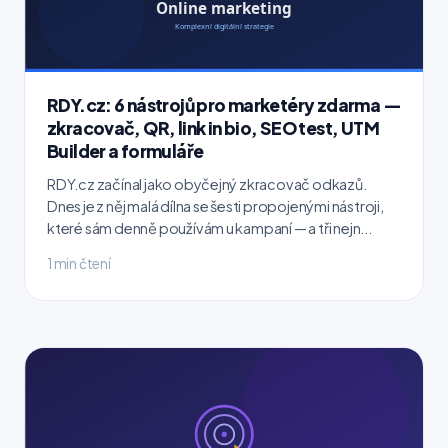
RDY.cz: 6 nástrojů pro marketéry zdarma —
zkracovač, QR, link in bio, SEO test, UTM
Builder a formuláře
RDY.cz začínal jako obyčejný zkracovač odkazů.
Dnes je z něj malá dílna se šesti propojenými nástroji,
které sám denně používám u kampaní — a tři nejn...
1 min čtení