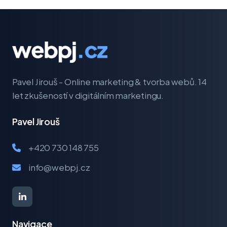
Pavel Jirouš - Online marketing & tvorba webů. 14
let zkušeností v digitálním marketingu.
Pavel Jirouš
+420 730 148 755
info@webpj.cz
Navigace