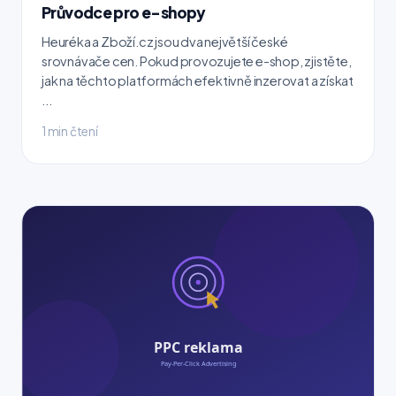
Průvodce pro e-shopy
Heuréka a Zboží.cz jsou dva největší české
srovnávače cen. Pokud provozujete e-shop, zjistěte,
jak na těchto platformách efektivně inzerovat a získat
...
1 min čtení