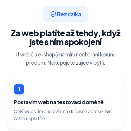
Bez rizika
Za web platíte až tehdy, když
jste s ním spokojení
U webů a e-shopů na míru nechci ani korunu
předem. Nekupujete zajíce v pytli.
1
Postavím web na testovací doméně
Celý web vám připravím na dočasné adrese. Nic
zatím neplatíte.