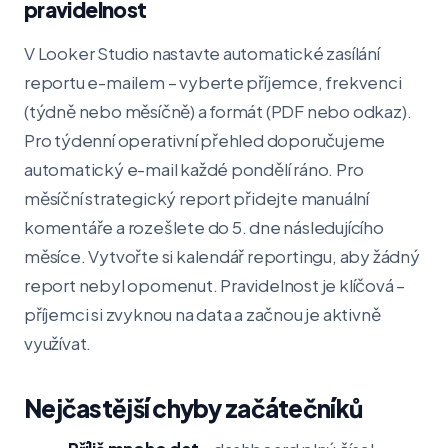
pravidelnost
V Looker Studio nastavte automatické zasílání
reportu e-mailem – vyberte příjemce, frekvenci
(týdně nebo měsíčně) a formát (PDF nebo odkaz).
Pro týdenní operativní přehled doporučujeme
automatický e-mail každé pondělí ráno. Pro
měsíční strategický report přidejte manuální
komentáře a rozešlete do 5. dne následujícího
měsíce. Vytvořte si kalendář reportingu, aby žádný
report nebyl opomenut. Pravidelnost je klíčová –
příjemci si zvyknou na data a začnou je aktivně
využívat.
Nejčastější chyby začátečníků