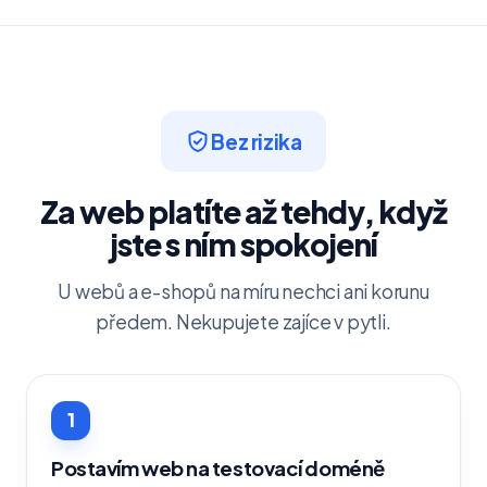
Bez rizika
Za web platíte až tehdy, když
jste s ním spokojení
U webů a e-shopů na míru nechci ani korunu
předem. Nekupujete zajíce v pytli.
1
Postavím web na testovací doméně