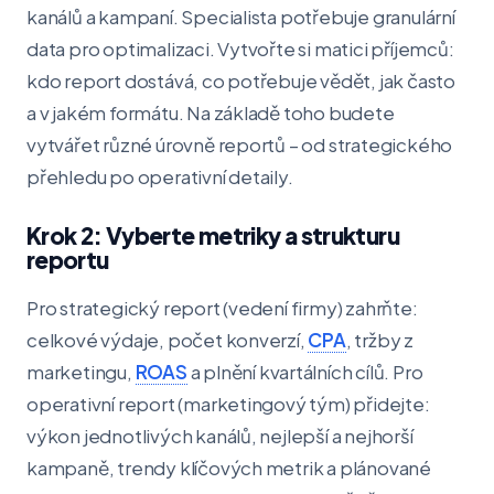
kanálů a kampaní. Specialista potřebuje granulární
data pro optimalizaci. Vytvořte si matici příjemců:
kdo report dostává, co potřebuje vědět, jak často
a v jakém formátu. Na základě toho budete
vytvářet různé úrovně reportů – od strategického
přehledu po operativní detaily.
Krok 2: Vyberte metriky a strukturu
reportu
Pro strategický report (vedení firmy) zahrňte:
celkové výdaje, počet konverzí,
CPA
, tržby z
marketingu,
ROAS
a plnění kvartálních cílů. Pro
operativní report (marketingový tým) přidejte:
výkon jednotlivých kanálů, nejlepší a nejhorší
kampaně, trendy klíčových metrik a plánované