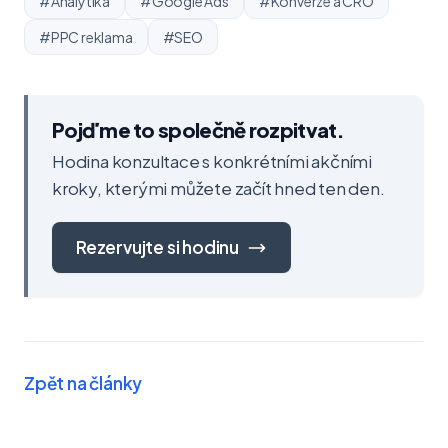
#Analytika
#Google Ads
#Konverze a CRO
#PPC reklama
#SEO
Pojďme to společně rozpitvat.
Hodina konzultace s konkrétními akčními
kroky, kterými můžete začít hned ten den.
Rezervujte si hodinu
Zpět na články