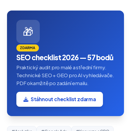
🎁
ZDARMA
SEO checklist 2026 — 57 bodů
Praktický audit pro malé a střední firmy.
Technické SEO + GEO pro AI vyhledávače.
PDF okamžitě po zadání emailu.
Stáhnout checklist zdarma