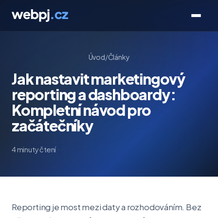
Úvod
/
Články
Jak nastavit marketingový
reporting a dashboardy:
Kompletní návod pro
začátečníky
4 minuty čtení
Reporting je most mezi daty a rozhodováním. Bez