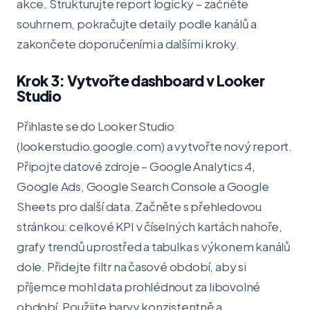
akce. Strukturujte report logicky – začněte
souhrnem, pokračujte detaily podle kanálů a
zakončete doporučeními a dalšími kroky.
Krok 3: Vytvořte dashboard v Looker
Studio
Přihlaste se do Looker Studio
(lookerstudio.google.com) a vytvořte nový report.
Připojte datové zdroje – Google Analytics 4,
Google Ads, Google Search Console a Google
Sheets pro další data. Začněte s přehledovou
stránkou: celkové KPI v číselných kartách nahoře,
grafy trendů uprostřed a tabulka s výkonem kanálů
dole. Přidejte filtr na časové období, aby si
příjemce mohl data prohlédnout za libovolné
období. Použijte barvy konzistentně a