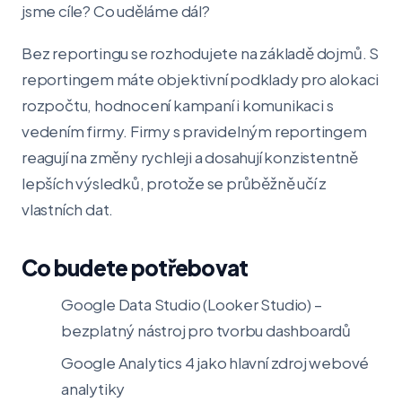
jsme cíle? Co uděláme dál?
Bez reportingu se rozhodujete na základě dojmů. S
reportingem máte objektivní podklady pro alokaci
rozpočtu, hodnocení kampaní i komunikaci s
vedením firmy. Firmy s pravidelným reportingem
reagují na změny rychleji a dosahují konzistentně
lepších výsledků, protože se průběžně učí z
vlastních dat.
Co budete potřebovat
Google Data Studio (Looker Studio) –
bezplatný nástroj pro tvorbu dashboardů
Google Analytics 4 jako hlavní zdroj webové
analytiky