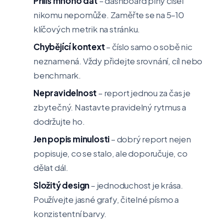
Příliš mnoho dat
– dashboard plný čísel
nikomu nepomůže. Zaměřte se na 5–10
klíčových metrik na stránku.
Chybějící kontext
– číslo samo o sobě nic
neznamená. Vždy přidejte srovnání, cíl nebo
benchmark.
Nepravidelnost
– report jednou za čas je
zbytečný. Nastavte pravidelný rytmus a
dodržujte ho.
Jen popis minulosti
– dobrý report nejen
popisuje, co se stalo, ale doporučuje, co
dělat dál.
Složitý design
– jednoduchost je krása.
Používejte jasné grafy, čitelné písmo a
konzistentní barvy.