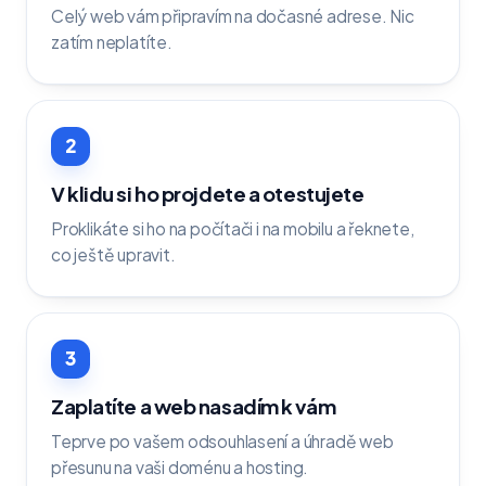
Celý web vám připravím na dočasné adrese. Nic
zatím neplatíte.
2
V klidu si ho projdete a otestujete
Proklikáte si ho na počítači i na mobilu a řeknete,
co ještě upravit.
3
Zaplatíte a web nasadím k vám
Teprve po vašem odsouhlasení a úhradě web
přesunu na vaši doménu a hosting.