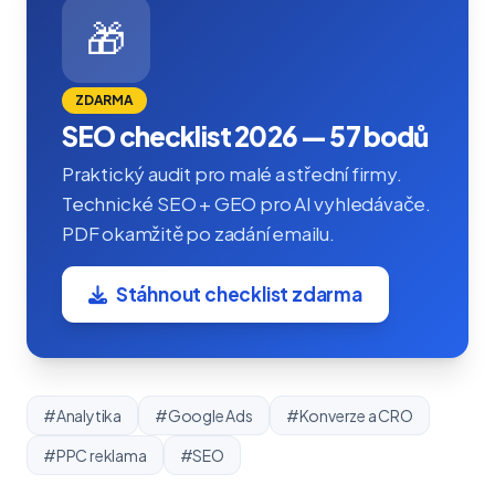
🎁
ZDARMA
SEO checklist 2026 — 57 bodů
Praktický audit pro malé a střední firmy.
Technické SEO + GEO pro AI vyhledávače.
PDF okamžitě po zadání emailu.
Stáhnout checklist zdarma
#Analytika
#Google Ads
#Konverze a CRO
#PPC reklama
#SEO