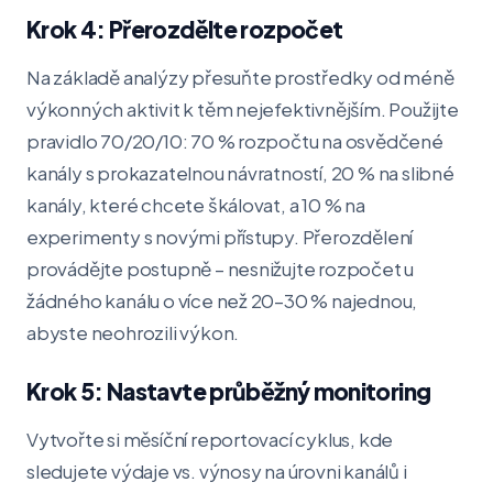
Krok 4: Přerozdělte rozpočet
Na základě analýzy přesuňte prostředky od méně
výkonných aktivit k těm nejefektivnějším. Použijte
pravidlo 70/20/10: 70 % rozpočtu na osvědčené
kanály s prokazatelnou návratností, 20 % na slibné
kanály, které chcete škálovat, a 10 % na
experimenty s novými přístupy. Přerozdělení
provádějte postupně – nesnižujte rozpočet u
žádného kanálu o více než 20–30 % najednou,
abyste neohrozili výkon.
Krok 5: Nastavte průběžný monitoring
Vytvořte si měsíční reportovací cyklus, kde
sledujete výdaje vs. výnosy na úrovni kanálů i