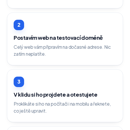
2
Postavím web na testovací doméně
Celý web vám připravím na dočasné adrese. Nic
zatím neplatíte.
3
V klidu si ho projdete a otestujete
Proklikáte si ho na počítači i na mobilu a řeknete,
co ještě upravit.