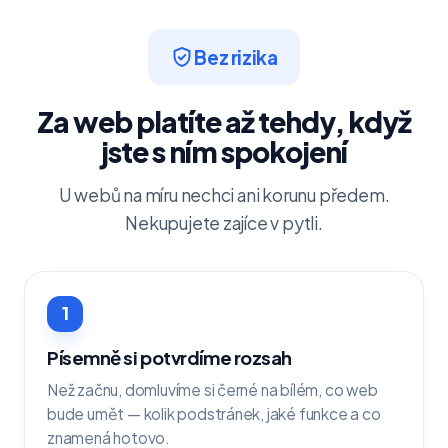
Bez rizika
Za web platíte až tehdy, když
jste s ním spokojení
U webů na míru nechci ani korunu předem.
Nekupujete zajíce v pytli.
1
Písemně si potvrdíme rozsah
Než začnu, domluvíme si černé na bílém, co web
bude umět — kolik podstránek, jaké funkce a co
znamená hotovo.