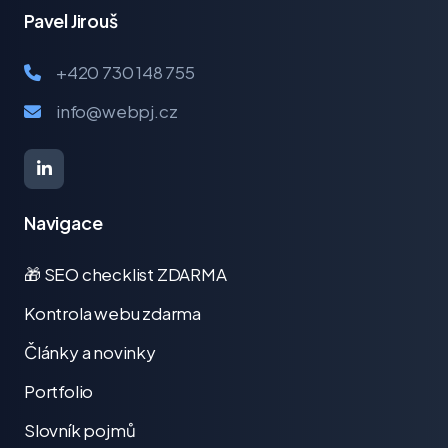
Pavel Jirouš
+420 730 148 755
info@webpj.cz
Navigace
🎁 SEO checklist ZDARMA
Kontrola webu zdarma
Články a novinky
Portfolio
Slovník pojmů