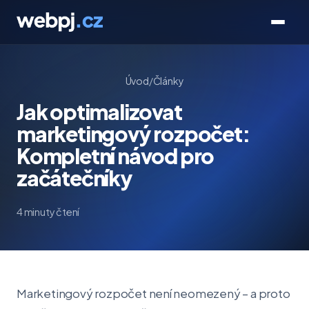
Úvod
/
Články
Jak optimalizovat
marketingový rozpočet:
Kompletní návod pro
začátečníky
4 minuty čtení
Marketingový rozpočet není neomezený – a proto