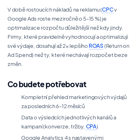
V době rostoucích nákladů na reklamu (
CPC
v
Google Ads roste meziročně o 5–15 %) je
optimalizace rozpočtu důležitější než kdy jindy.
Firmy, které pravidelně vyhodnocují a optimalizují
své výdaje, dosahují až 2× lepšího
ROAS
(Return on
Ad Spend) než ty, které nechávají rozpočet beze
změn.
Co budete potřebovat
Kompletní přehled marketingových výdajů
za posledních 6–12 měsíců
Data o výsledcích jednotlivých kanálů a
kampaní (konverze, tržby,
CPA
)
Google Analytics 4 s nastavenými