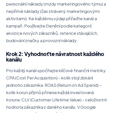
personální náklady (mzdy marketingového týmu) a
nepřímé náklady (čas strávený marketingovými
aktivitami). Ke každému výdaji přiřaďte kanál a
kampaň. Používejte členění podle kategorií:
akvizice nových zákazníků, retence stávajících,
budování značky a provozní náklady.
Krok 2: Vyhodnoťte návratnost každého
kanálu
Pro každý kanál spočítejte klíčové finanční metriky.
CPA (Cost Per Acquisition) – kolik stojí získání
jednoho zákazníka. ROAS (Return on Ad Spend) –
kolik korun příjmů přinese každá investovaná
koruna. CLV (Customer Lifetime Value) – celoživotní
hodnota zákazníka z daného kanálu. V Google