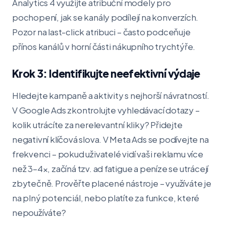
Analytics 4 využijte atribuční modely pro
pochopení, jak se kanály podílejí na konverzích.
Pozor na last-click atribuci – často podceňuje
přínos kanálů v horní části nákupního trychtýře.
Krok 3: Identifikujte neefektivní výdaje
Hledejte kampaně a aktivity s nejhorší návratností.
V Google Ads zkontrolujte vyhledávací dotazy –
kolik utrácíte za nerelevantní kliky? Přidejte
negativní klíčová slova. V Meta Ads se podívejte na
frekvenci – pokud uživatelé vidí vaši reklamu více
než 3–4×, začíná tzv. ad fatigue a peníze se utrácejí
zbytečně. Prověřte placené nástroje – využíváte je
na plný potenciál, nebo platíte za funkce, které
nepoužíváte?