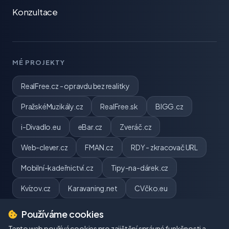
Konzultace
MÉ PROJEKTY
RealFree.cz - opravdu bez realitky
PražskéMuzikály.cz
RealFree.sk
BIGG.cz
i-Divadlo.eu
eBar.cz
Zveráč.cz
Web-clever.cz
FMAN.cz
RDY - zkracovač URL
Mobilní-kadeřnictví.cz
Tipy-na-dárek.cz
Kvízov.cz
Karavaning.net
CVčko.eu
Používáme cookies
Tento web používá cookies pro zajištění správné funkčnosti a