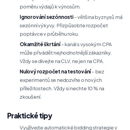
poměru výdajů k výnosům.
Ignorování sezónnosti
– většina byznysů má
sezónní výkyvy. Přizpůsobte rozpočet
poptávce v průběhu roku.
Okamžité škrtání
– kanál s vysokým CPA
může přivádět nejhodnotnější zákazníky.
Vždy se dívejte na CLV, ne jen na CPA.
Nulový rozpočet na testování
– bez
experimentů se nedozvíte o nových
příležitostech. Vždy si nechte 10 % na
zkoušení.
Praktické tipy
Využívejte automatické bidding strategie v