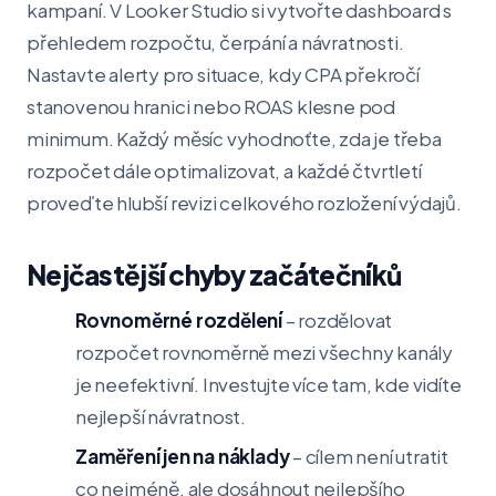
kampaní. V Looker Studio si vytvořte dashboard s
přehledem rozpočtu, čerpání a návratnosti.
Nastavte alerty pro situace, kdy CPA překročí
stanovenou hranici nebo ROAS klesne pod
minimum. Každý měsíc vyhodnoťte, zda je třeba
rozpočet dále optimalizovat, a každé čtvrtletí
proveďte hlubší revizi celkového rozložení výdajů.
Nejčastější chyby začátečníků
Rovnoměrné rozdělení
– rozdělovat
rozpočet rovnoměrně mezi všechny kanály
je neefektivní. Investujte více tam, kde vidíte
nejlepší návratnost.
Zaměření jen na náklady
– cílem není utratit
co nejméně, ale dosáhnout nejlepšího