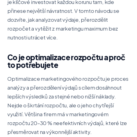
je klíčové investovat každou korunu tam, kde
přinese největší návratnost. V tomto návodu se
dozvíte, jak analyzovat výdaje, přerozdělit
rozpočet a vytěžit z marketingu maximum bez
nutnosti utrácet více.
Co je optimalizace rozpočtu a proč
to potřebujete
Optimalizace marketingového rozpočtu je proces
analýzy a přerozdělení výdajů s cílem dosáhnout
lepších výsledků za stejné nebo nižší náklady.
Nejde o škrtání rozpočtu, ale o jeho chytřejší
využití. Většina firem má v marketingovém
rozpočtu 20–30 % neefektivních výdajů, které lze
přesměrovat na výkonnější aktivity.