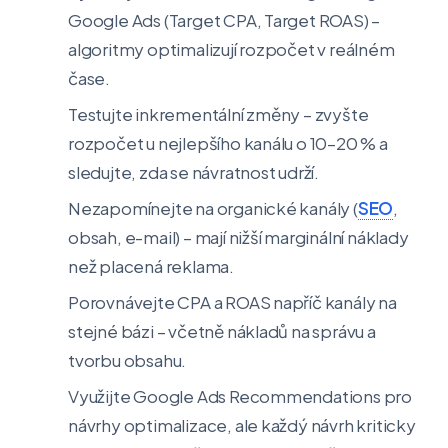
Google Ads (Target CPA, Target ROAS) –
algoritmy optimalizují rozpočet v reálném
čase.
Testujte inkrementální změny – zvyšte
rozpočet u nejlepšího kanálu o 10–20 % a
sledujte, zda se návratnost udrží.
Nezapomínejte na organické kanály (
SEO
,
obsah, e-mail) – mají nižší marginální náklady
než placená reklama.
Porovnávejte CPA a ROAS napříč kanály na
stejné bázi – včetně nákladů na správu a
tvorbu obsahu.
Využijte Google Ads Recommendations pro
návrhy optimalizace, ale každý návrh kriticky