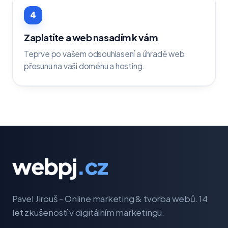
4
Zaplatíte a web nasadím k vám
Teprve po vašem odsouhlasení a úhradě web
přesunu na vaši doménu a hosting.
Pavel Jirouš - Online marketing & tvorba webů. 14
let zkušeností v digitálním marketingu.