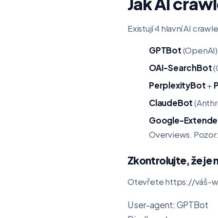
Jak AI crawl
Existují 4 hlavní AI craw
GPTBot
(OpenAI) 
OAI-SearchBot
(
PerplexityBot
+
P
ClaudeBot
(Anthr
Google-Extend
Overviews. Pozor:
Zkontrolujte, že je
Otevřete
https://váš-w
User-agent: GPTBot
