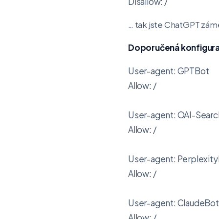
Disallow: /
… tak jste ChatGPT zám
Doporučená konfigur
User-agent: GPTBot

Allow: /

User-agent: OAI-Searc
Allow: /

User-agent: Perplexity
Allow: /

User-agent: ClaudeBot

Allow: /
