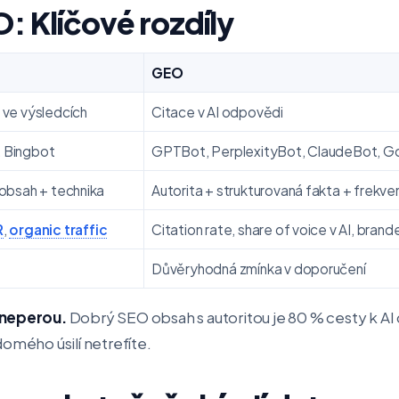
: Klíčové rozdíly
GEO
 ve výsledcích
Citace v AI odpovědi
 Bingbot
GPTBot, PerplexityBot, ClaudeBot, 
 obsah + technika
Autorita + strukturovaná fakta + frekv
R
,
organic traffic
Citation rate, share of voice v AI, bran
Důvěryhodná zmínka v doporučení
 neperou.
Dobrý SEO obsah s autoritou je 80 % cesty k AI 
omého úsilí netrefíte.