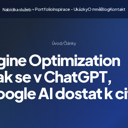
Portfolio
Inspirace - Ukázky
O mně
Blog
Kontakt
Nabídka služeb
Úvod
/
Články
gine Optimization
ak se v ChatGPT,
ogle AI dostat k ci