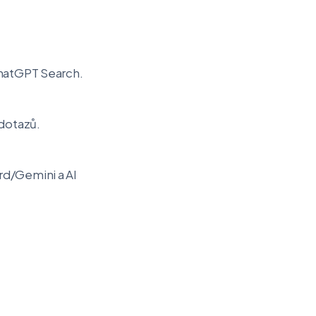
ChatGPT Search.
dotazů.
rd/Gemini a AI