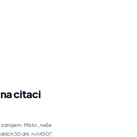
na citaci
 se zdrojem. Místo „naše
dních 30 dní, n=1450)".