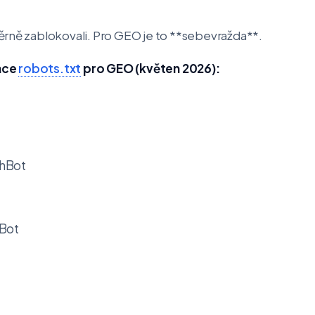
ěrně zablokovali. Pro GEO je to **sebevražda**.
ace
robots.txt
pro GEO (květen 2026):
hBot

Bot
