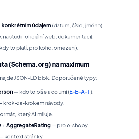
c
konkrétním údajem
(datum, číslo, jméno).
nk na studii, oficiální web, dokumentaci).
kdy to platí, pro koho, omezení).
data (Schema.org) na maximum
yž najde JSON-LD blok. Doporučené typy:
erson
— kdo to píše a co umí (
E-E-A-T
).
 krok-za-krokem návody.
rmát, který AI miluje.
w
+
AggregateRating
— pro e-shopy.
— kontext stránky.