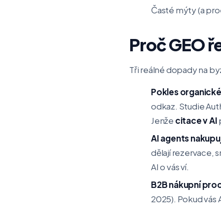
Časté mýty (a pro
Proč GEO ře
Tři reálné dopady na by
Pokles organické
odkaz. Studie Auth
Jenže
citace v AI
AI agents nakupuj
dělají rezervace, s
AI o vás ví.
B2B nákupní proc
2025). Pokud vás 