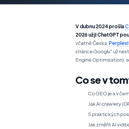
V dubnu 2024 prošla
C
2026 už ji ChatGPT po
včetně Česka.
Perplexi
stránce Googlu" už nes
Engine Optimization), 
Co se v tom
Co GEO je a v čem 
Jak AI crawlery (
5 praktických post
Jak změřit AI vidi