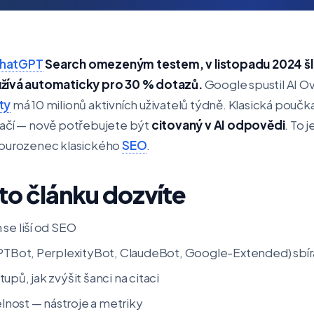
hatGPT
Search omezeným testem, v listopadu 2024 šl
užívá automaticky pro 30 % dotazů.
Google spustil AI O
ty
má 10 milionů aktivních uživatelů týdně. Klasická poučk
tačí — nově potřebujete být
citovaný v AI odpovědi
. To j
sourozenec klasického
SEO
.
to článku dozvíte
se liší od SEO
GPTBot, PerplexityBot, ClaudeBot, Google-Extended) sbíra
upů, jak zvýšit šanci na citaci
telnost — nástroje a metriky