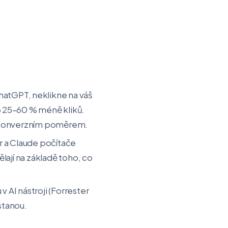
atGPT, neklikne na váš
o 25–60 % méně kliků.
ím konverzním poměrem.
r a Claude počítače
ělají na základě toho, co
 AI nástroji (Forrester
stanou.