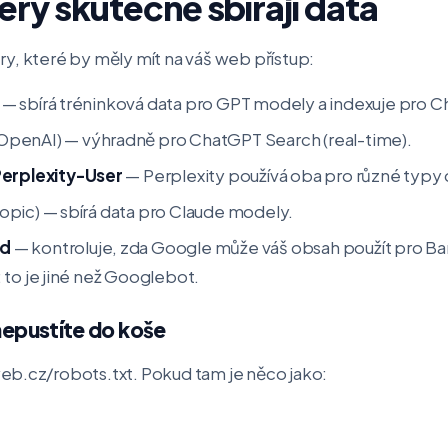
ery skutečně sbírají data
lery, které by měly mít na váš web přístup:
— sbírá tréninková data pro GPT modely a indexuje pro 
OpenAI) — výhradně pro ChatGPT Search (real-time).
erplexity-User
— Perplexity používá oba pro různé typy 
opic) — sbírá data pro Claude modely.
ed
— kontroluje, zda Google může váš obsah použít pro Ba
 to je
jiné
než Googlebot.
 nepustíte do koše
eb.cz/robots.txt
. Pokud tam je něco jako: