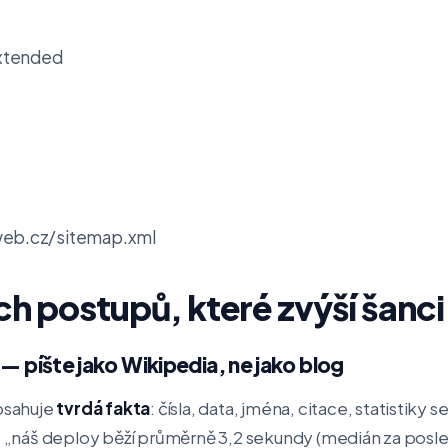
xtended

web.cz/sitemap.xml
h postupů, které zvýší šanci 
 — píšte jako Wikipedia, ne jako blog
obsahuje
tvrdá fakta
: čísla, data, jména, citace, statistiky
te „náš deploy běží průměrně 3,2 sekundy (medián za posle