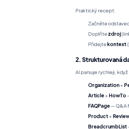
Praktický recept:
Začněte odstave
Doplňte
zdroj
(li
Přidejte
kontext
(
2. Strukturovaná 
AI parsuje rychleji, kd
Organization
+
P
Article
+
HowTo
—
FAQPage
— Q&A fo
Product
+
Revie
BreadcrumbList