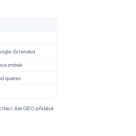
Google-Extended
ence zmínek
ded queries
citaci. Ale GEO přidává