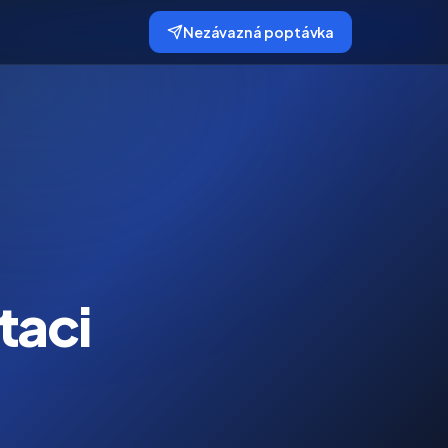
Nezávazná poptávka
taci