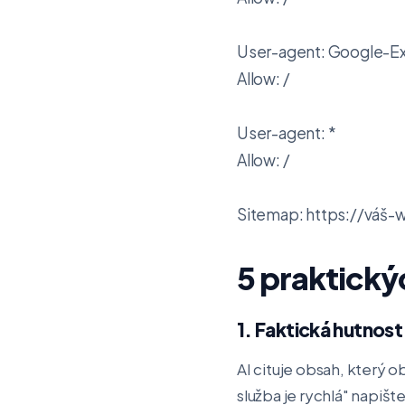
User-agent: Google-E
Allow: /

User-agent: *

Allow: /

Sitemap: https://váš-
5 praktickýc
1. Faktická hutnost
AI cituje obsah, který 
služba je rychlá" napiš