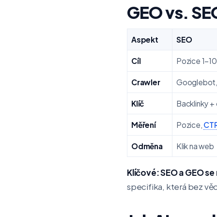
GEO vs. SEO
Aspekt
SEO
Cíl
Pozice 1–10
Crawler
Googlebot,
Klíč
Backlinky +
Měření
Pozice,
CT
Odměna
Klik na web
Klíčové: SEO a GEO se
specifika, která bez věd