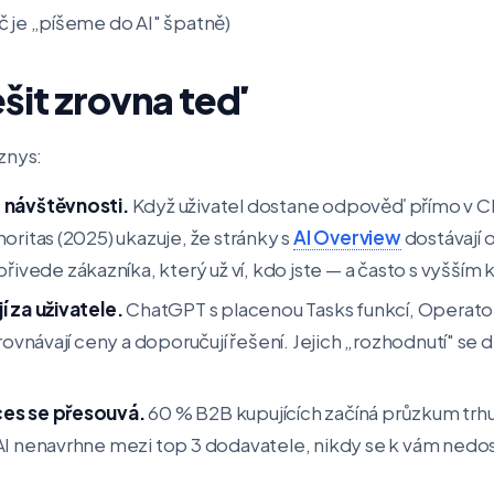
č je „píšeme do AI" špatně)
šit zrovna teď
znys:
 návštěvnosti.
Když uživatel dostane odpověď přímo v Ch
oritas (2025) ukazuje, že stránky s
AI Overview
dostávají 
přivede zákazníka, který už ví, kdo jste — a často s vyšš
í za uživatele.
ChatGPT s placenou Tasks funkcí, Operato
rovnávají ceny a doporučují řešení. Jejich „rozhodnutí" se d
es se přesouvá.
60 % B2B kupujících začíná průzkum trhu v
AI nenavrhne mezi top 3 dodavatele, nikdy se k vám nedo