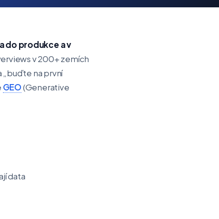
a do produkce a v
verviews v 200+ zemích
a „buďte na první
e
GEO
(Generative
jí data