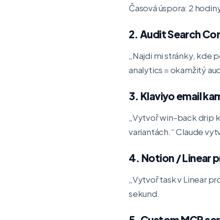
Časová úspora: 2 hodin
2. Audit Search Co
„Najdi mi stránky, kde 
analytics = okamžitý aud
3. Klaviyo email k
„Vytvoř win-back drip 
variantách.“ Claude vyt
4. Notion / Linear
„Vytvoř task v Linear pr
sekund.
5. Custom MCP ser