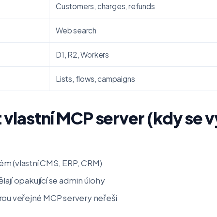
Customers, charges, refunds
Web search
D1, R2, Workers
Lists, flows, campaigns
 vlastní MCP server (kdy se v
ém (vlastní CMS, ERP, CRM)
dělají opakující se admin úlohy
rou veřejné MCP servery neřeší