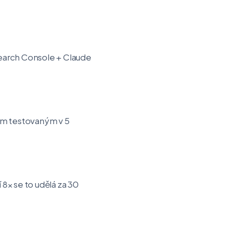
 Search Console + Claude
em testovaným v 5
 8× se to udělá za 30