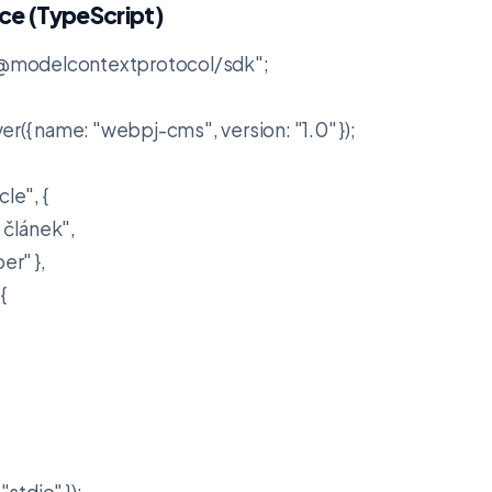
ce (TypeScript)
 "@modelcontextprotocol/sdk";

r({ name: "webpj-cms", version: "1.0" });

le", {

 článek",

r" },





"stdio" });