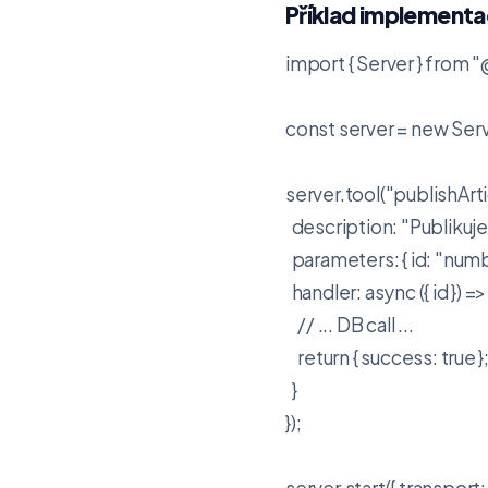
Příklad implementa
import { Server } from
const server = new Serve
server.tool("publishArtic
  description: "Publikuje
  parameters: { id: "numbe
  handler: async ({ id }) => {
    // ... DB call ...

    return { success: true };
  }

});

server.start({ transport: 