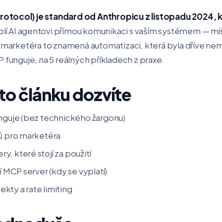
tocol) je standard od Anthropicu z listopadu 2024, kte
lí AI agentovi přímou komunikaci s vaším systémem — mí
o marketéra to znamená automatizaci, která byla dříve ne
 funguje, na 5 reálných příkladech z praxe.
to článku dozvíte
unguje (bez technického žargonu)
dů pro marketéra
, které stojí za použití
í MCP server (kdy se vyplatí)
kty a rate limiting