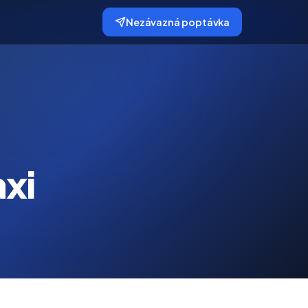
Nezávazná poptávka
xi