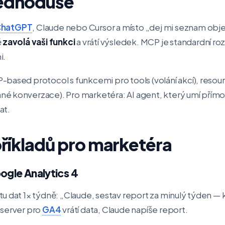
jednoduše
hatGPT
, Claude nebo Cursor a místo „dej mi seznam ob
ě
zavolá vaši funkci
a vrátí výsledek. MCP je standardní roz
i.
based protocol s funkcemi pro tools (volání akcí), resourc
é konverzace). Pro marketéra: AI agent, který umí přímo 
at.
příkladů pro marketéra
ogle Analytics 4
u dat 1× týdně: „Claude, sestav report za minulý týden — k
 server pro
GA4
vrátí data, Claude napíše report.