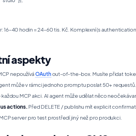
16–40 hodin = 24–60 tis. Kč. Komplexní (s authentication
ní aspekty
CP nepoužívá
OAuth
out-of-the-box. Musíte přidat tok
gent může v rámci jednoho promptu poslat 50+ requestů. 
 každou MCP akci. AI agent může udělat něco neočekáva
us actions.
Před DELETE / publishu mít explicit confirmat
MCP server pro test prostředí jiný než pro produkci.