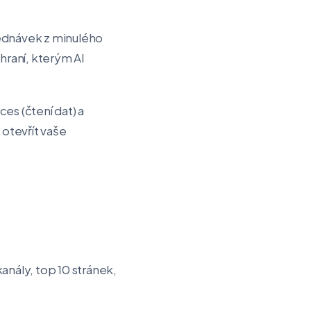
jednávek z minulého
hraní, kterým AI
es (čtení dat) a
otevřít vaše
anály, top 10 stránek,