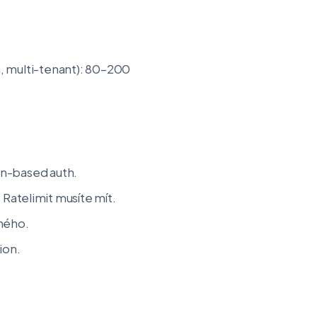
, multi-tenant): 80–200
en-based auth.
Ratelimit musíte mít.
ného.
ion.