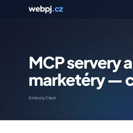
MCP servery a
marketéry — c
4 minuty čtení