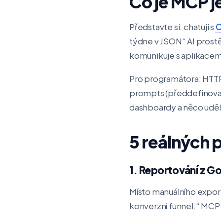
Co je MCP 
Představte si: chatuji s
C
týdne v JSON“ AI prost
komunikuje s aplikacem
Pro programátora: HTTP-
prompts (předdefinovan
dashboardy a něco uděl
5 reálných 
1. Reportování z Go
Místo manuálního export
konverzní funnel.“ MCP