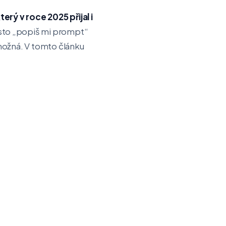
rý v roce 2025 přijal i
sto „popiš mi prompt“
možná. V tomto článku