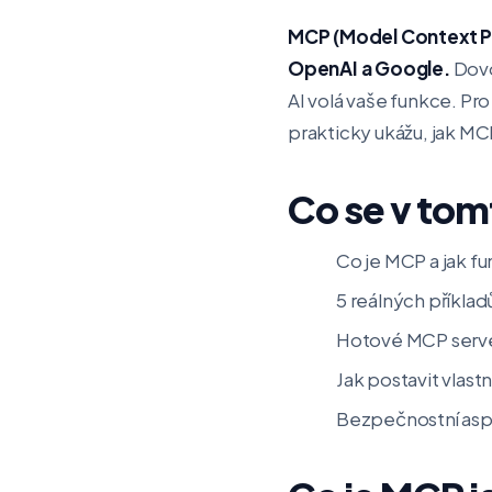
MCP (Model Context Pro
OpenAI a Google.
Dovo
AI volá vaše funkce. Pr
prakticky ukážu, jak MCP
Co se v tom
Co je MCP a jak f
5 reálných příkla
Hotové MCP servery
Jak postavit vlastn
Bezpečnostní aspe