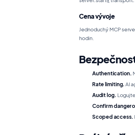
Cena vývoje
Jednoduchý MCP server: 
hodin.
Bezpečnost
Authentication.
M
Rate limiting.
AI a
Audit log.
Logujte
Confirm dangero
Scoped access.