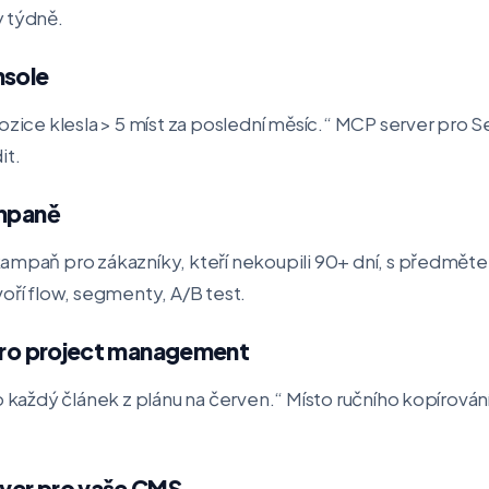
y týdně.
nsole
pozice klesla > 5 míst za poslední měsíc.“ MCP server pro
it.
ampaně
kampaň pro zákazníky, kteří nekoupili 90+ dní, s předmět
voří flow, segmenty, A/B test.
 pro project management
o každý článek z plánu na červen.“ Místo ručního kopírování
ver pro vaše CMS