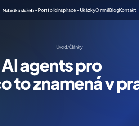
Portfolio
Inspirace - Ukázky
O mně
Blog
Kontakt
Nabídka služeb
Úvod
/
Články
 AI agents pro
o to znamená v pra