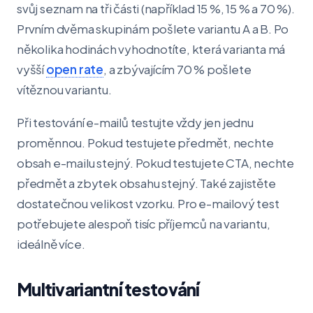
svůj seznam na tři části (například 15 %, 15 % a 70 %).
Prvním dvěma skupinám pošlete variantu A a B. Po
několika hodinách vyhodnotíte, která varianta má
vyšší
open rate
, a zbývajícím 70 % pošlete
vítěznou variantu.
Při testování e-mailů testujte vždy jen jednu
proměnnou. Pokud testujete předmět, nechte
obsah e-mailu stejný. Pokud testujete CTA, nechte
předmět a zbytek obsahu stejný. Také zajistěte
dostatečnou velikost vzorku. Pro e-mailový test
potřebujete alespoň tisíc příjemců na variantu,
ideálně více.
Multivariantní testování