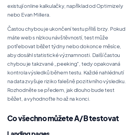
existují online kalkulačky, například od Optimizely
nebo Evan Millera.
Častou chybou je ukončení testu příliš brzy. Pokud
máte web s nízkou návštěvností, test může
potřebovat běžet týdny nebo dokonce měsíce,
aby dosáhl statistické významnosti. Další častou
chybou je takzvané „peeking", tedy opakovaná
kontrola výsledků během testu. Každé nahlédnutí
na data zvyšuje riziko falešně pozitivního výsledku.
Rozhodněte se předem, jak dlouho bude test
běžet, a vyhodnoťte ho až na konci.
Co všechno můžete A/B testovat
Landing pages