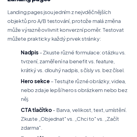
Landing pages jsou jedním z nejvděčnějších
objektů pro A/B testování, protože malá změna
může výrazně ovlivnit konverzní poměr. Testovat
můžete prakticky každý prvek stránky:
Nadpis
– Zkuste různé formulace: otázku vs.
tvrzení, zaměření na benefit vs. feature,
krátký vs. dlouhý nadpis, s čísly vs. bez čísel.
Hero sekce
– Testujte různé obrázky, videa,
nebo zda je lepší hero s obrázkem nebo bez
něj.
CTA tlačítko
– Barva, velikost, text, umístění.
Zkuste „Objednat" vs. „Chci to" vs. „Začít
zdarma".