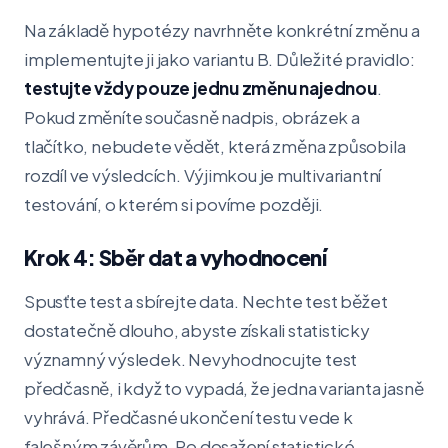
Na základě hypotézy navrhněte konkrétní změnu a
implementujte ji jako variantu B. Důležité pravidlo:
testujte vždy pouze jednu změnu najednou
.
Pokud změníte současně nadpis, obrázek a
tlačítko, nebudete vědět, která změna způsobila
rozdíl ve výsledcích. Výjimkou je multivariantní
testování, o kterém si povíme později.
Krok 4: Sběr dat a vyhodnocení
Spusťte test a sbírejte data. Nechte test běžet
dostatečně dlouho, abyste získali statisticky
významný výsledek. Nevyhodnocujte test
předčasně, i když to vypadá, že jedna varianta jasně
vyhrává. Předčasné ukončení testu vede k
falešným závěrům. Po dosažení statistické