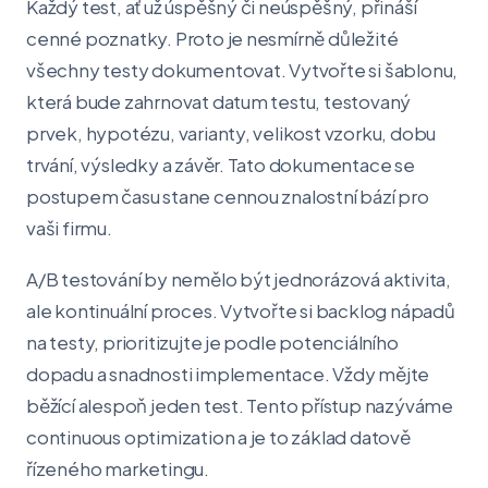
Každý test, ať už úspěšný či neúspěšný, přináší
cenné poznatky. Proto je nesmírně důležité
všechny testy dokumentovat. Vytvořte si šablonu,
která bude zahrnovat datum testu, testovaný
prvek, hypotézu, varianty, velikost vzorku, dobu
trvání, výsledky a závěr. Tato dokumentace se
postupem času stane cennou znalostní bází pro
vaši firmu.
A/B testování by nemělo být jednorázová aktivita,
ale kontinuální proces. Vytvořte si backlog nápadů
na testy, prioritizujte je podle potenciálního
dopadu a snadnosti implementace. Vždy mějte
běžící alespoň jeden test. Tento přístup nazýváme
continuous optimization a je to základ datově
řízeného marketingu.