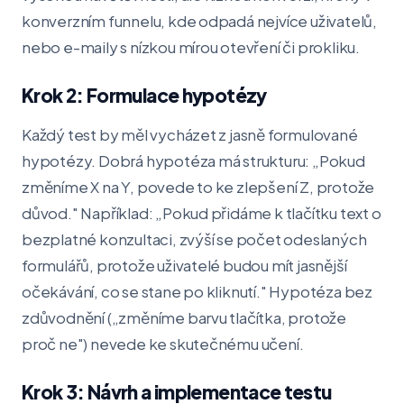
konverzním funnelu, kde odpadá nejvíce uživatelů,
nebo e-maily s nízkou mírou otevření či prokliku.
Krok 2: Formulace hypotézy
Každý test by měl vycházet z jasně formulované
hypotézy. Dobrá hypotéza má strukturu: „Pokud
změníme X na Y, povede to ke zlepšení Z, protože
důvod." Například: „Pokud přidáme k tlačítku text o
bezplatné konzultaci, zvýší se počet odeslaných
formulářů, protože uživatelé budou mít jasnější
očekávání, co se stane po kliknutí." Hypotéza bez
zdůvodnění („změníme barvu tlačítka, protože
proč ne") nevede ke skutečnému učení.
Krok 3: Návrh a implementace testu