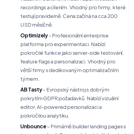
recordings a cílením. Vhodný pro firmy, které
testují pravidelně. Cena začíná na cca 200
USD měsíčně.
Optimizely
– Profesionální enterprise
platforma pro experimentaci. Nabízí
pokročilé funkce jako server-side testování,
feature flags a personalizaci. Vhodný pro
větší firmy s dedikovaným optimalizačním
týmem.
AB Tasty
– Evropský nástroj s dobrým
pokrytím GDPR požadavků. Nabízí vizuální
editor, AI-powered personalizaci a
pokročilou analytiku.
Unbounce
– Primárně builder landing pages s