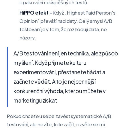
opakování neúspěšných testů.
HiPPO efekt
– Když „Highest Paid Person's
Opinion" převáží nad daty. Celý smysl A/B
testování je v tom, že rozhodují data, ne
názory.
A/B testování není jen technika, ale způsob
myšlení. Když přijmete kulturu
experimentování, přestanete hádat a
začnete vědět. A to je nejcennější
konkurenční výhoda, kterou můžete v
marketingu získat.
Pokud chcete u sebe zavést systematické A/B
testování, ale nevíte, kde začít, ozvěte se mi.