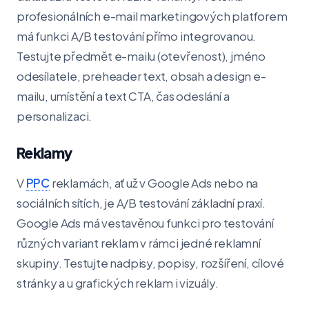
profesionálních e-mail marketingových platforem
má funkci A/B testování přímo integrovanou.
Testujte předmět e-mailu (otevřenost), jméno
odesílatele, preheader text, obsah a design e-
mailu, umístění a text CTA, čas odeslání a
personalizaci.
Reklamy
V
PPC
reklamách, ať už v Google Ads nebo na
sociálních sítích, je A/B testování základní praxí.
Google Ads má vestavěnou funkci pro testování
různých variant reklam v rámci jedné reklamní
skupiny. Testujte nadpisy, popisy, rozšíření, cílové
stránky a u grafických reklam i vizuály.