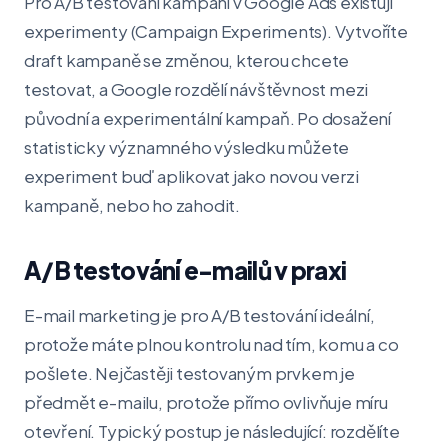
Pro A/B testování kampaní v Google Ads existují
experimenty (Campaign Experiments). Vytvoříte
draft kampaně se změnou, kterou chcete
testovat, a Google rozdělí návštěvnost mezi
původní a experimentální kampaň. Po dosažení
statisticky významného výsledku můžete
experiment buď aplikovat jako novou verzi
kampaně, nebo ho zahodit.
A/B testování e-mailů v praxi
E-mail marketing je pro A/B testování ideální,
protože máte plnou kontrolu nad tím, komu a co
pošlete. Nejčastěji testovaným prvkem je
předmět e-mailu, protože přímo ovlivňuje míru
otevření. Typický postup je následující: rozdělíte