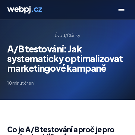
Úvod
/
Články
A/B testování: Jak
systematicky optimalizovat
marketingové kampaně
10 minut čtení
Co je A/B testování a proč je pro