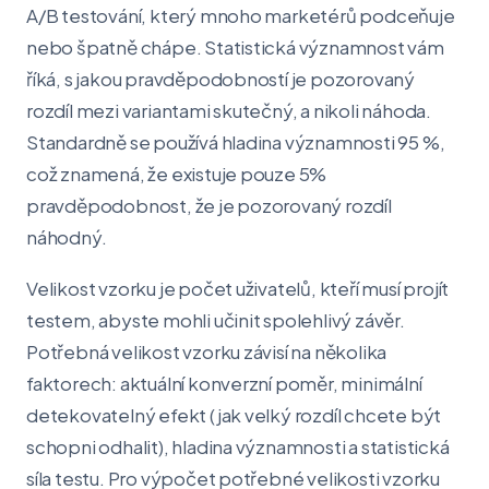
A/B testování, který mnoho marketérů podceňuje
nebo špatně chápe. Statistická významnost vám
říká, s jakou pravděpodobností je pozorovaný
rozdíl mezi variantami skutečný, a nikoli náhoda.
Standardně se používá hladina významnosti 95 %,
což znamená, že existuje pouze 5%
pravděpodobnost, že je pozorovaný rozdíl
náhodný.
Velikost vzorku je počet uživatelů, kteří musí projít
testem, abyste mohli učinit spolehlivý závěr.
Potřebná velikost vzorku závisí na několika
faktorech: aktuální konverzní poměr, minimální
detekovatelný efekt (jak velký rozdíl chcete být
schopni odhalit), hladina významnosti a statistická
síla testu. Pro výpočet potřebné velikosti vzorku