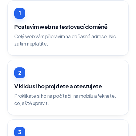
1
Postavím web na testovací doméně
Celý web vám připravím na dočasné adrese. Nic
zatím neplatíte.
2
V klidu si ho projdete a otestujete
Proklikáte si ho na počítači i na mobilu a řeknete,
co ještě upravit.
3