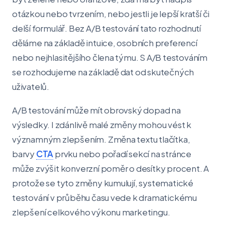
otázkou nebo tvrzením, nebo jestli je lepší kratší či
delší formulář. Bez A/B testování tato rozhodnutí
děláme na základě intuice, osobních preferencí
nebo nejhlasitějšího člena týmu. S A/B testováním
se rozhodujeme na základě dat od skutečných
uživatelů.
A/B testování může mít obrovský dopad na
výsledky. I zdánlivě malé změny mohou vést k
významným zlepšením. Změna textu tlačítka,
barvy
CTA
prvku nebo pořadí sekcí na stránce
může zvýšit konverzní poměr o desítky procent. A
protože se tyto změny kumulují, systematické
testování v průběhu času vede k dramatickému
zlepšení celkového výkonu marketingu.