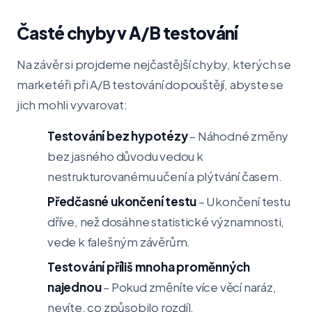
Časté chyby v A/B testování
Na závěr si projdeme nejčastější chyby, kterých se
marketéři při A/B testování dopouštějí, abyste se
jich mohli vyvarovat:
Testování bez hypotézy
– Náhodné změny
bez jasného důvodu vedou k
nestrukturovanému učení a plýtvání časem.
Předčasné ukončení testu
– Ukončení testu
dříve, než dosáhne statistické významnosti,
vede k falešným závěrům.
Testování příliš mnoha proměnných
najednou
– Pokud změníte více věcí naráz,
nevíte, co způsobilo rozdíl.