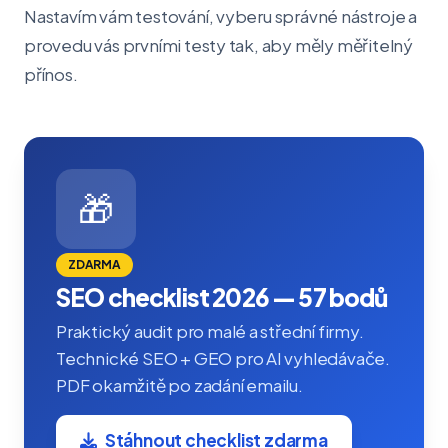
Nastavím vám testování, vyberu správné nástroje a
provedu vás prvními testy tak, aby měly měřitelný
přínos.
🎁
ZDARMA
SEO checklist 2026 — 57 bodů
Praktický audit pro malé a střední firmy.
Technické SEO + GEO pro AI vyhledávače.
PDF okamžitě po zadání emailu.
Stáhnout checklist zdarma