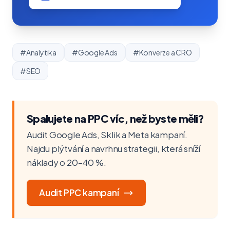
#Analytika
#Google Ads
#Konverze a CRO
#SEO
Spalujete na PPC víc, než byste měli?
Audit Google Ads, Sklik a Meta kampaní.
Najdu plýtvání a navrhnu strategii, která sníží
náklady o 20–40 %.
Audit PPC kampaní