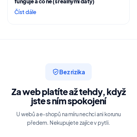
funguje a co ne (s reálnými daty)
Číst dále
Bez rizika
Za web platíte až tehdy, když
jste s ním spokojení
U webů a e-shopů na míru nechci ani korunu
předem. Nekupujete zajíce v pytli.