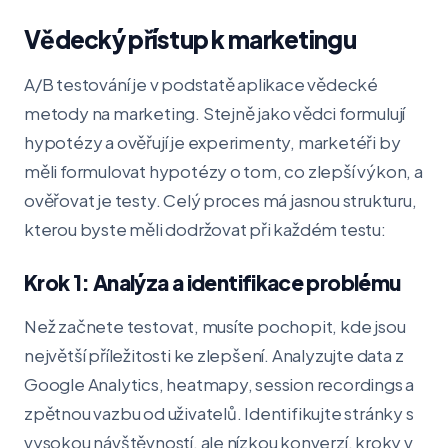
Vědecký přístup k marketingu
A/B testování je v podstatě aplikace vědecké
metody na marketing. Stejně jako vědci formulují
hypotézy a ověřují je experimenty, marketéři by
měli formulovat hypotézy o tom, co zlepší výkon, a
ověřovat je testy. Celý proces má jasnou strukturu,
kterou byste měli dodržovat při každém testu:
Krok 1: Analýza a identifikace problému
Než začnete testovat, musíte pochopit, kde jsou
největší příležitosti ke zlepšení. Analyzujte data z
Google Analytics, heatmapy, session recordings a
zpětnou vazbu od uživatelů. Identifikujte stránky s
vysokou návštěvností, ale nízkou konverzí, kroky v