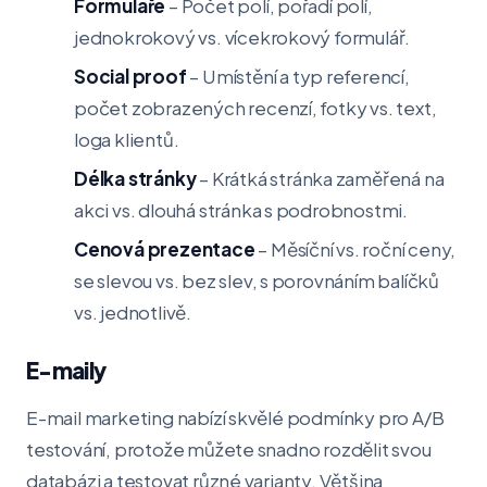
Formuláře
– Počet polí, pořadí polí,
jednokrokový vs. vícekrokový formulář.
Social proof
– Umístění a typ referencí,
počet zobrazených recenzí, fotky vs. text,
loga klientů.
Délka stránky
– Krátká stránka zaměřená na
akci vs. dlouhá stránka s podrobnostmi.
Cenová prezentace
– Měsíční vs. roční ceny,
se slevou vs. bez slev, s porovnáním balíčků
vs. jednotlivě.
E-maily
E-mail marketing nabízí skvělé podmínky pro A/B
testování, protože můžete snadno rozdělit svou
databázi a testovat různé varianty. Většina