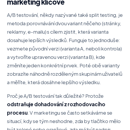
marketing klíčové
A/B testování, někdy nazývané také split testing, je
metoda porovnávání dvou variant něčeho (stránky,
reklamy, e-mailu) s cílem zjistit, která varianta
dosahuje lepších výsledků. Funguje to jednoduše:
vezmete původní verzi (varianta A, neboli kontrola)
a vytvoříte upravenou verzi (varianta B), kde
změníte jeden konkrétní prvek. Poté obě varianty
zobrazíte náhodně rozděleným skupinám uživatelů
a měříte, která dosáhne lepšího výsledku.
Proč je A/B testování tak důležité? Protože
odstraňuje dohadování z rozhodovacího
procesu
. V marketingu se často setkáváme se
situací, kdy se tým neshodne, zda by tlačítko mělo
být zelené nebo oranžové, zda má být nadpis