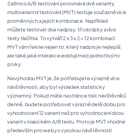
Zatímco A/B testování porovnává dvě varianty,
multivariantní testování (MVT) testuje současně více
proměnných a jejich kombinace. Například
můžete testovat dva nadpisy, tři obrázky a dva
texty tlačítka. To vytváří 2 x 3 x 2 = 12 kombinací.
MVT vám řekne nejen to, který nadpis je nejlepší,
ale také jaké interakce existují mezi jednotlivými
prvky.
Nevýhodou MVT je, že potřebujete výrazně více
návštěvnosti, aby byl výsledek statisticky
významný. Pokud máte na stránce tisíc návštěvníků
denně, budete potřebovat výrazně delší dobu pro
vyhodnocení 12 variant než pro vyhodnocení dvou
variant v klasickém A/B testu. Proto je MVT vhodné
především pro weby s vysokou návštěvností.