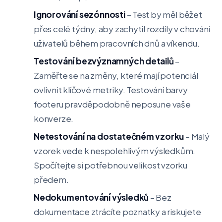
Ignorování sezónnosti
– Test by měl běžet
přes celé týdny, aby zachytil rozdíly v chování
uživatelů během pracovních dnů a víkendu.
Testování bezvýznamných detailů
–
Zaměřte se na změny, které mají potenciál
ovlivnit klíčové metriky. Testování barvy
footeru pravděpodobně neposune vaše
konverze.
Netestování na dostatečném vzorku
– Malý
vzorek vede k nespolehlivým výsledkům.
Spočítejte si potřebnou velikost vzorku
předem.
Nedokumentování výsledků
– Bez
dokumentace ztrácíte poznatky a riskujete