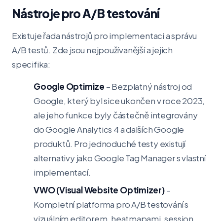
Nástroje pro A/B testování
Existuje řada nástrojů pro implementaci a správu
A/B testů. Zde jsou nejpoužívanější a jejich
specifika:
Google Optimize
– Bezplatný nástroj od
Google, který byl sice ukončen v roce 2023,
ale jeho funkce byly částečně integrovány
do Google Analytics 4 a dalších Google
produktů. Pro jednoduché testy existují
alternativy jako Google Tag Manager s vlastní
implementací.
VWO (Visual Website Optimizer)
–
Kompletní platforma pro A/B testování s
vizuálním editorem, heatmapami, session