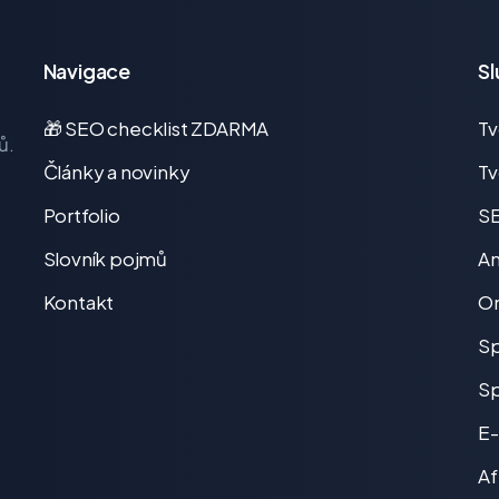
Navigace
Sl
🎁 SEO checklist ZDARMA
T
ů.
Články a novinky
Tv
Portfolio
SE
Slovník pojmů
An
Kontakt
On
Sp
Sp
E-
Af