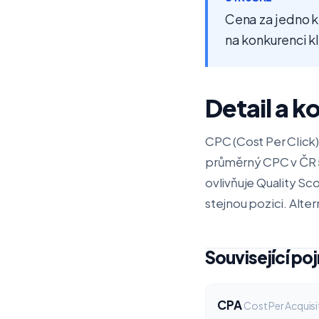
Cena za jedno kl
na konkurenci kl
Detail a k
CPC (Cost Per Click) 
průměrný CPC v ČR 
ovlivňuje Quality Sc
stejnou pozici. Alte
Související po
CPA
Cost Per Acquisi