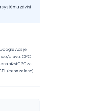
m systému závisí
V Google Ads je
ance/právo. CPC
mená nižší CPC za
CPL (cena za lead).