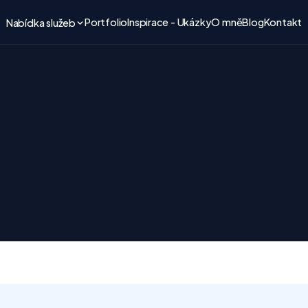
Portfolio
Inspirace - Ukázky
O mně
Blog
Kontakt
Nabídka služeb