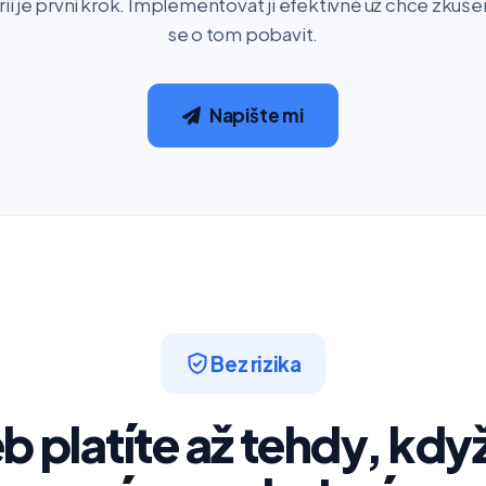
rii je první krok. Implementovat ji efektivně už chce zku
se o tom pobavit.
Napište mi
Bez rizika
 platíte až tehdy, když