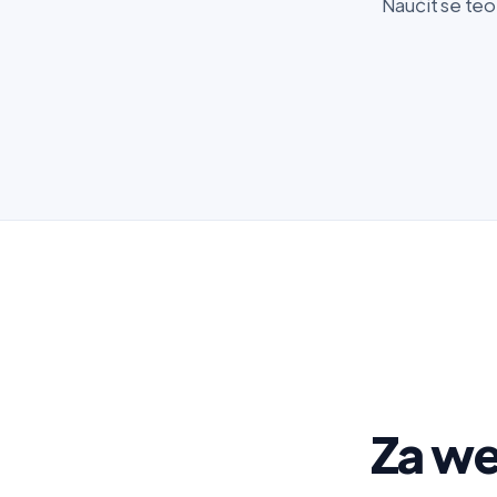
Naučit se teo
Za web