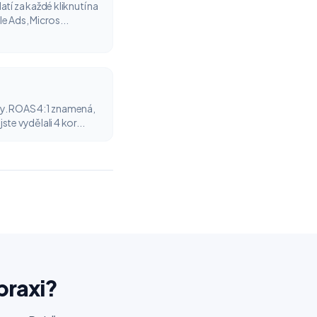
tí za každé kliknutí na
e Ads, Micros...
my. ROAS 4:1 znamená,
te vydělali 4 kor...
praxi?