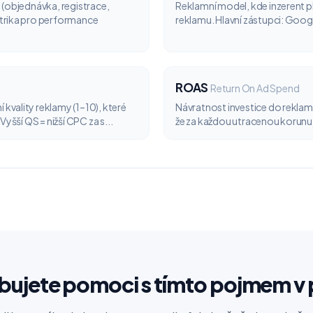
 (objednávka, registrace,
Reklamní model, kde inzerent pla
trika pro performance
reklamu. Hlavní zástupci: Googl
ROAS
Return On Ad Spend
vality reklamy (1–10), které
Návratnost investice do rekla
Vyšší QS = nižší CPC za s...
že za každou utracenou korunu js
bujete pomoci s tímto pojmem v 