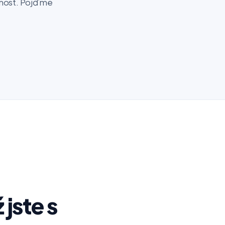
šenost. Pojďme
 jste s