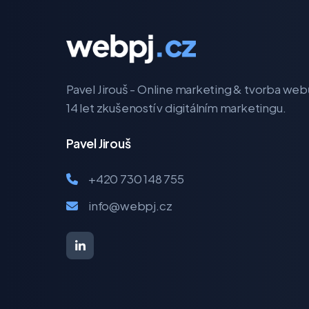
Pavel Jirouš - Online marketing & tvorba web
14 let zkušeností v digitálním marketingu.
Pavel Jirouš
+420 730 148 755
info@webpj.cz