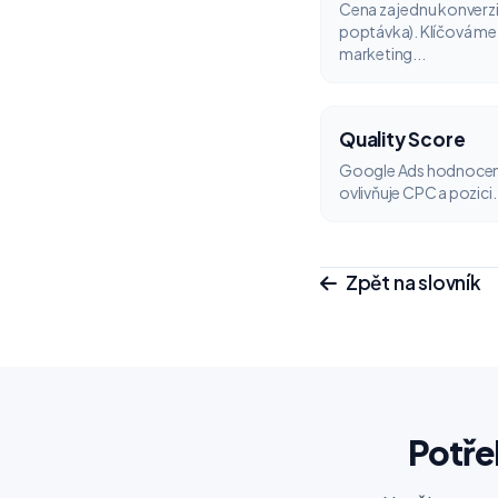
Cena za jednu konverzi
poptávka). Klíčová me
marketing...
Quality Score
Google Ads hodnocení k
ovlivňuje CPC a pozici. 
Zpět na slovník
Potře