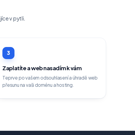
ce v pytli.
3
Zaplatíte a web nasadím k vám
Teprve po vašem odsouhlasení a úhradě web
přesunu na vaši doménu a hosting.