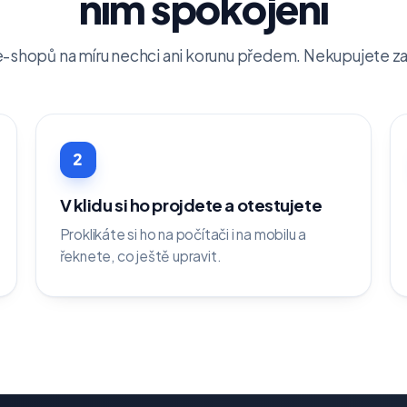
ním spokojení
-shopů na míru nechci ani korunu předem. Nekupujete zají
2
V klidu si ho projdete a otestujete
Proklikáte si ho na počítači i na mobilu a
řeknete, co ještě upravit.