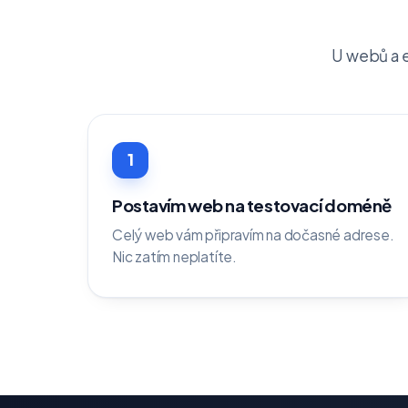
U webů a e
1
Postavím web na testovací doméně
Celý web vám připravím na dočasné adrese.
Nic zatím neplatíte.