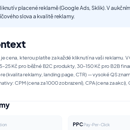
iknutí v placené reklamě (Google Ads, Sklik). V aukční
íčového slova a kvalitě reklamy.
ontext
je cena, kterou platíte za každé kliknutí na vaši reklamu. 
5–25 Kč pro běžné B2C produkty, 30–150 Kč pro B2B fin
ore (kvalita reklamy, landing page, CTR) — vysoké QS zna
rnativy: CPM (cena za 1000 zobrazení), CPA (cena za akci), 
jmy
PPC
tion
Pay-Per-Click