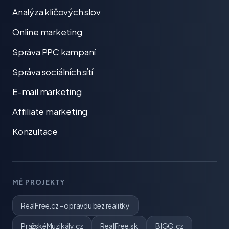
Analýza klíčových slov
Online marketing
Správa PPC kampaní
Správa sociálních sítí
E-mail marketing
Affiliate marketing
Konzultace
MÉ PROJEKTY
RealFree.cz - opravdu bez realitky
PražskéMuzikály.cz
RealFree.sk
BIGG.cz