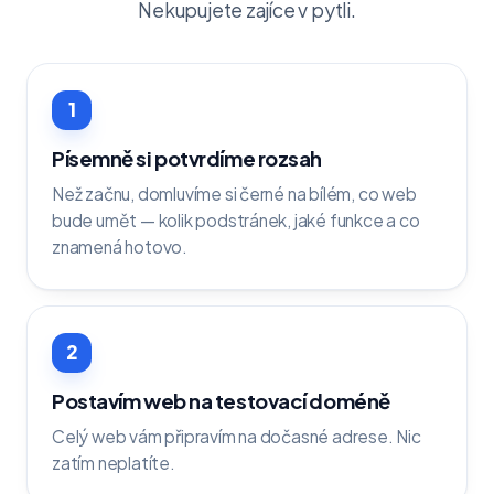
Nekupujete zajíce v pytli.
1
Písemně si potvrdíme rozsah
Než začnu, domluvíme si černé na bílém, co web
bude umět — kolik podstránek, jaké funkce a co
znamená hotovo.
2
Postavím web na testovací doméně
Celý web vám připravím na dočasné adrese. Nic
zatím neplatíte.