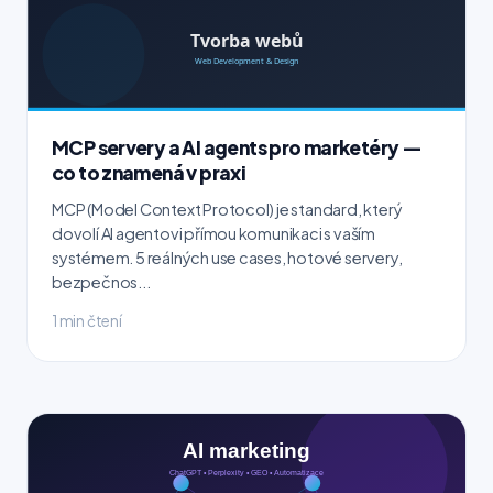
MCP servery a AI agents pro marketéry —
co to znamená v praxi
MCP (Model Context Protocol) je standard, který
dovolí AI agentovi přímou komunikaci s vaším
systémem. 5 reálných use cases, hotové servery,
bezpečnos...
1 min čtení