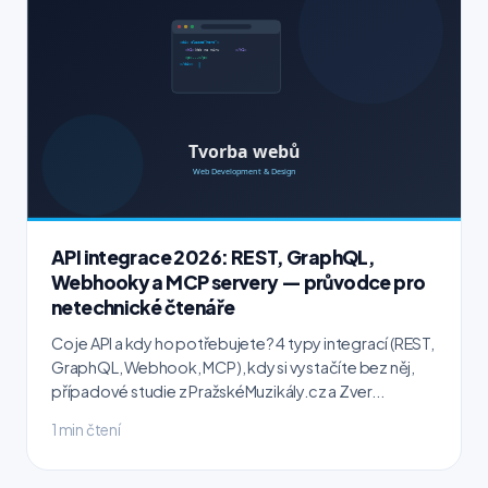
API integrace 2026: REST, GraphQL,
Webhooky a MCP servery — průvodce pro
netechnické čtenáře
Co je API a kdy ho potřebujete? 4 typy integrací (REST,
GraphQL, Webhook, MCP), kdy si vystačíte bez něj,
případové studie z PražskéMuzikály.cz a Zver...
1 min čtení