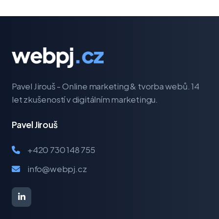
Pavel Jirouš - Online marketing & tvorba webů. 14
let zkušeností v digitálním marketingu.
Pavel Jirouš
+420 730 148 755
info@webpj.cz