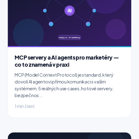
MCP servery a AI agents pro marketéry —
co to znamená v praxi
MCP (Model Context Protocol) je standard, který
dovolí AI agentovi přímou komunikaci s vaším
systémem. 5 reálných use cases, hotové servery,
bezpečnos...
1 min čtení