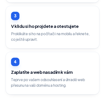
3
V klidu si ho projdete a otestujete
Proklikáte si ho na počítači i na mobilu a řeknete,
co ještě upravit.
4
Zaplatíte a web nasadím k vám
Teprve po vašem odsouhlasení a úhradě web
přesunu na vaši doménu a hosting.