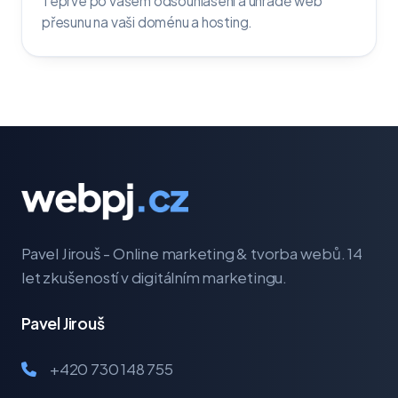
Teprve po vašem odsouhlasení a úhradě web
přesunu na vaši doménu a hosting.
Pavel Jirouš - Online marketing & tvorba webů. 14
let zkušeností v digitálním marketingu.
Pavel Jirouš
+420 730 148 755