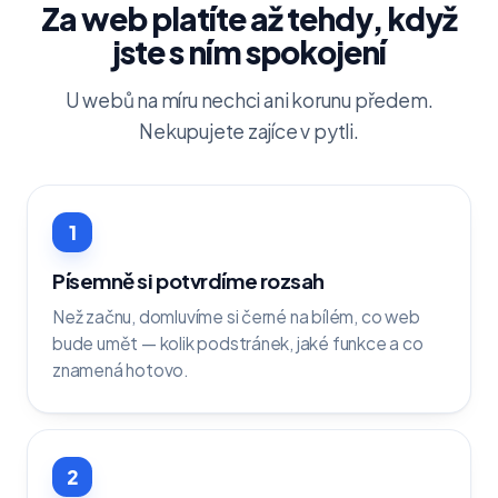
Za web platíte až tehdy, když
jste s ním spokojení
U webů na míru nechci ani korunu předem.
Nekupujete zajíce v pytli.
1
Písemně si potvrdíme rozsah
Než začnu, domluvíme si černé na bílém, co web
bude umět — kolik podstránek, jaké funkce a co
znamená hotovo.
2