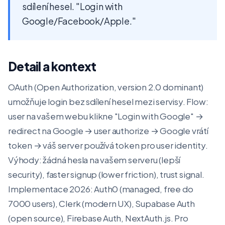
sdílení hesel. "Login with
Google/Facebook/Apple."
Detail a kontext
OAuth (Open Authorization, version 2.0 dominant)
umožňuje login bez sdílení hesel mezi servisy. Flow:
user na vašem webu klikne "Login with Google" →
redirect na Google → user authorize → Google vrátí
token → váš server používá token pro user identity.
Výhody: žádná hesla na vašem serveru (lepší
security), faster signup (lower friction), trust signal.
Implementace 2026: Auth0 (managed, free do
7000 users), Clerk (modern UX), Supabase Auth
(open source), Firebase Auth, NextAuth.js. Pro