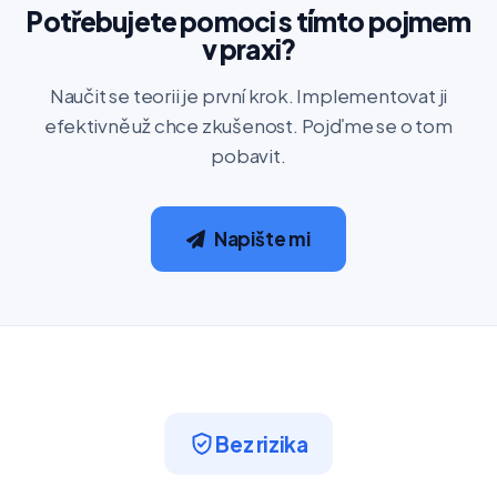
Potřebujete pomoci s tímto pojmem
v praxi?
Naučit se teorii je první krok. Implementovat ji
efektivně už chce zkušenost. Pojďme se o tom
pobavit.
Napište mi
Bez rizika