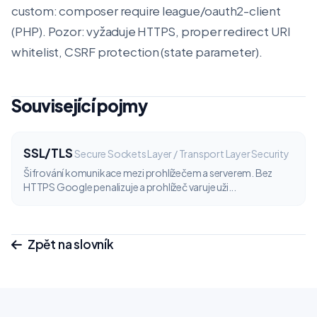
custom: composer require league/oauth2-client
(PHP). Pozor: vyžaduje HTTPS, proper redirect URI
whitelist, CSRF protection (state parameter).
Související pojmy
SSL/TLS
Secure Sockets Layer / Transport Layer Security
Šifrování komunikace mezi prohlížečem a serverem. Bez
HTTPS Google penalizuje a prohlížeč varuje uži...
Zpět na slovník