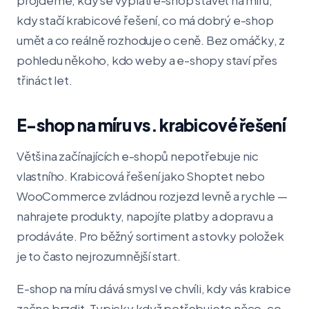
projdeme, kdy se vyplatí e-shop stavět na míru,
kdy stačí krabicové řešení, co má dobrý e-shop
umět a co reálně rozhoduje o ceně. Bez omáčky, z
pohledu někoho, kdo weby a e-shopy staví přes
třináct let.
E-shop na míru vs. krabicové řešení
Většina začínajících e-shopů nepotřebuje nic
vlastního. Krabicová řešení jako Shoptet nebo
WooCommerce zvládnou rozjezd levně a rychle —
nahrajete produkty, napojíte platby a dopravu a
prodáváte. Pro běžný sortiment a stovky položek
je to často nejrozumnější start.
E-shop na míru dává smysl ve chvíli, kdy vás krabice
začne brzdit. Typicky když potřebujete něco, co