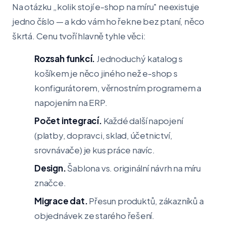
Na otázku „kolik stojí e-shop na míru" neexistuje
jedno číslo — a kdo vám ho řekne bez ptaní, něco
škrtá. Cenu tvoří hlavně tyhle věci:
Rozsah funkcí.
Jednoduchý katalog s
košíkem je něco jiného než e-shop s
konfigurátorem, věrnostním programem a
napojením na ERP.
Počet integrací.
Každé další napojení
(platby, dopravci, sklad, účetnictví,
srovnávače) je kus práce navíc.
Design.
Šablona vs. originální návrh na míru
značce.
Migrace dat.
Přesun produktů, zákazníků a
objednávek ze starého řešení.