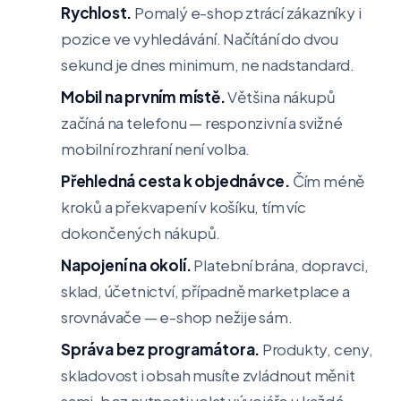
Rychlost.
Pomalý e-shop ztrácí zákazníky i
pozice ve vyhledávání. Načítání do dvou
sekund je dnes minimum, ne nadstandard.
Mobil na prvním místě.
Většina nákupů
začíná na telefonu — responzivní a svižné
mobilní rozhraní není volba.
Přehledná cesta k objednávce.
Čím méně
kroků a překvapení v košíku, tím víc
dokončených nákupů.
Napojení na okolí.
Platební brána, dopravci,
sklad, účetnictví, případně marketplace a
srovnávače — e-shop nežije sám.
Správa bez programátora.
Produkty, ceny,
skladovost i obsah musíte zvládnout měnit