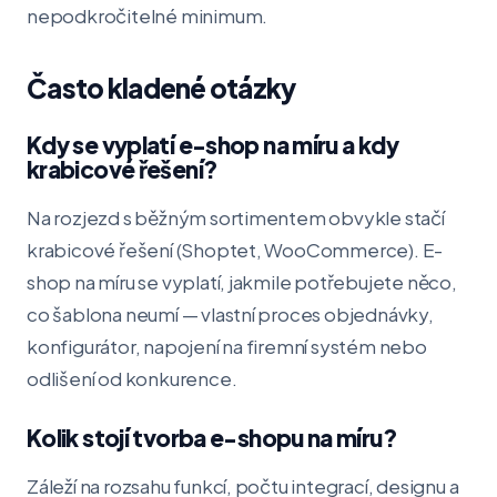
nepodkročitelné minimum.
Často kladené otázky
Kdy se vyplatí e-shop na míru a kdy
krabicové řešení?
Na rozjezd s běžným sortimentem obvykle stačí
krabicové řešení (Shoptet, WooCommerce). E-
shop na míru se vyplatí, jakmile potřebujete něco,
co šablona neumí — vlastní proces objednávky,
konfigurátor, napojení na firemní systém nebo
odlišení od konkurence.
Kolik stojí tvorba e-shopu na míru?
Záleží na rozsahu funkcí, počtu integrací, designu a