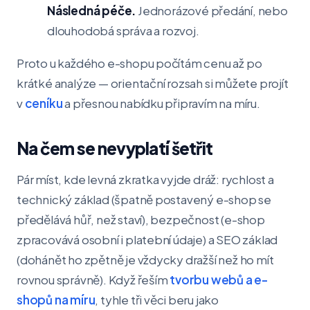
Následná péče.
Jednorázové předání, nebo
dlouhodobá správa a rozvoj.
Proto u každého e-shopu počítám cenu až po
krátké analýze — orientační rozsah si můžete projít
v
ceníku
a přesnou nabídku připravím na míru.
Na čem se nevyplatí šetřit
Pár míst, kde levná zkratka vyjde dráž: rychlost a
technický základ (špatně postavený e-shop se
předělává hůř, než staví), bezpečnost (e-shop
zpracovává osobní i platební údaje) a SEO základ
(dohánět ho zpětně je vždycky dražší než ho mít
rovnou správně). Když řeším
tvorbu webů a e-
shopů na míru
, tyhle tři věci beru jako