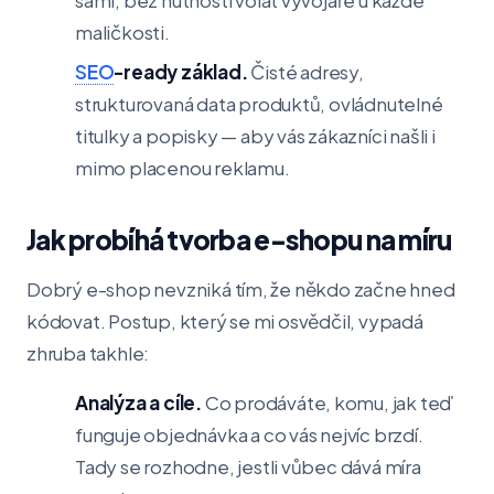
sami, bez nutnosti volat vývojáře u každé
maličkosti.
SEO
-ready základ.
Čisté adresy,
strukturovaná data produktů, ovládnutelné
titulky a popisky — aby vás zákazníci našli i
mimo placenou reklamu.
Jak probíhá tvorba e-shopu na míru
Dobrý e-shop nevzniká tím, že někdo začne hned
kódovat. Postup, který se mi osvědčil, vypadá
zhruba takhle:
Analýza a cíle.
Co prodáváte, komu, jak teď
funguje objednávka a co vás nejvíc brzdí.
Tady se rozhodne, jestli vůbec dává míra