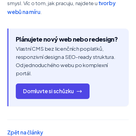
smysl. Víc o tom, jak pracuju, najdete u
tvorby
webů na míru
.
Plánujete nový web nebo redesign?
Vlastní CMS bez licenčních poplatků,
responzivní design a SEO-ready struktura.
Od jednoduchého webu po komplexní
portál.
Domluvte si schůzku
Zpět na články