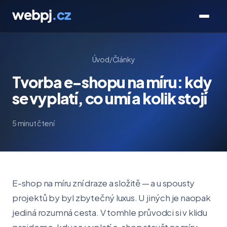
Úvod
/
Články
Tvorba e-shopu na míru: kdy
se vyplatí, co umí a kolik stojí
5 minut čtení
E-shop na míru zní draze a složitě — a u spousty
projektů by byl zbytečný luxus. U jiných je naopak
jediná rozumná cesta. V tomhle průvodci si v klidu