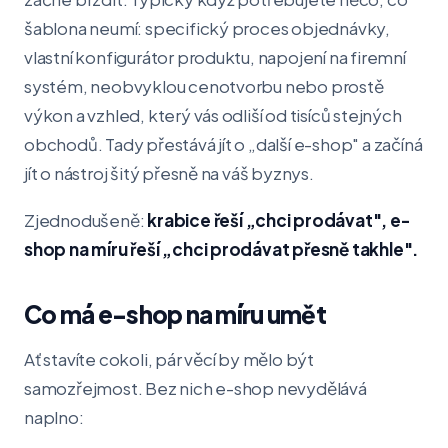
šablona neumí: specifický proces objednávky,
vlastní konfigurátor produktu, napojení na firemní
systém, neobvyklou cenotvorbu nebo prostě
výkon a vzhled, který vás odliší od tisíců stejných
obchodů. Tady přestává jít o „další e-shop" a začíná
jít o nástroj šitý přesně na váš byznys.
Zjednodušeně:
krabice řeší „chci prodávat", e-
shop na míru řeší „chci prodávat přesně takhle".
Co má e-shop na míru umět
Ať stavíte cokoli, pár věcí by mělo být
samozřejmost. Bez nich e-shop nevydělává
naplno: