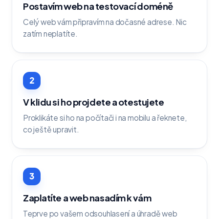
Postavím web na testovací doméně
Celý web vám připravím na dočasné adrese. Nic
zatím neplatíte.
2
V klidu si ho projdete a otestujete
Proklikáte si ho na počítači i na mobilu a řeknete,
co ještě upravit.
3
Zaplatíte a web nasadím k vám
Teprve po vašem odsouhlasení a úhradě web