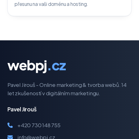
přesunu na vaši doménu a hosting.
Pavel Jirouš - Online marketing & tvorba webů. 14
let zkušeností v digitálním marketingu.
Pavel Jirouš
+420 730 148 755
info@webpj.cz