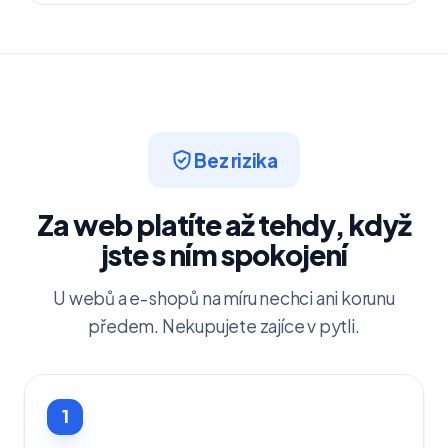
Bez rizika
Za web platíte až tehdy, když
jste s ním spokojení
U webů a e-shopů na míru nechci ani korunu
předem. Nekupujete zajíce v pytli.
1