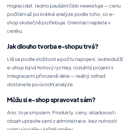
migraci dat. Jedno paušální číslo neexistuje — cenu
počítám až po krátké analýze podle toho, co e-
shop skutečně potřebuje. Orientaci najdete v
ceníku.
Jak dlouho tvorba e-shopu trvá?
Liší se podle složitosti a počtu napojení. Jednodušší
e-shop bývá hotový rychleji, rozsáhlý projekt s
integracemi přirozeně déle — reálný odhad
dostanete po úvodní analýze.
Můžu si e-shop spravovat sám?
Ano, to je smyslem. Produkty, ceny, skladovost i
obsah upravíte sami z administrace, bez nutnosti
volat vývojáře u každé změny.