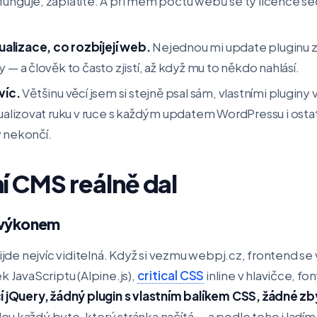
funguje, zaplatíte. A při mém počtu webů se ty licence se
alizace, co rozbíjejí web.
Nejednou mi update pluginu 
 — a člověk to často zjistí, až když mu to někdo nahlásí.
víc.
Většinu věcí jsem si stejně psal sám, vlastními pluginy
tualizovat ruku v ruce s každým updatem WordPressu i ostat
y nekončí.
ní CMS reálně dal
d výkonem
řijde nejvíc viditelná. Když si vezmu webpj.cz, frontend se
k JavaScriptu (Alpine.js),
critical CSS
inline v hlavičce, f
cí jQuery, žádný plugin s vlastním balíkem CSS, žádné
ou každý byte, který stránka načítá — a podle toho i lad