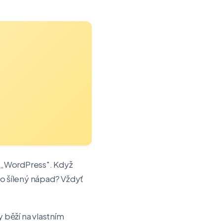
u „WordPress". Když
to šílený nápad? Vždyť
 běží na vlastním