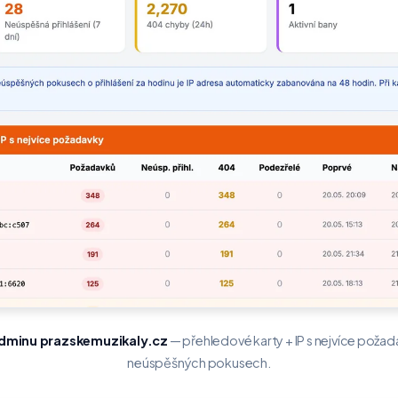
dminu prazskemuzikaly.cz
— přehledové karty + IP s nejvíce poža
neúspěšných pokusech.