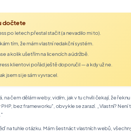
ku dočtete
 po letech přestal stačit (a nevadilo mi to).
kám tím, že mám vlastní redakční systém.
ase a kolik ušetřím na licencích a údržbě.
ss klientovi pořád ještě doporučil — a kdy už ne.
ak jsem si je sám vyvracel.
 na čem dělám weby, vidím, jak v tu chvíli čekají, že řekn
 v PHP, bez frameworku", obvykle se zarazí.
„Vlastní? Není 
…"
ď na tuhle otázku. Mám šestnáct vlastních webů, všechny