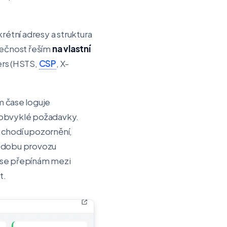
krétní adresy a struktura
pečnost řeším
na vlastní
ers (HSTS,
CSP
, X-
m čase loguje
neobvyklé požadavky.
ň chodí upozornění,
u dobu provozu
 se přepínám mezi
t.