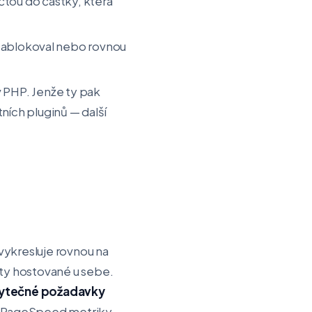
čtou do částky, která
zablokoval nebo rovnou
 v PHP. Jenže ty pak
ních pluginů — další
 vykresluje rovnou na
onty hostované u sebe.
 zbytečné požadavky
ím PageSpeed metriky.