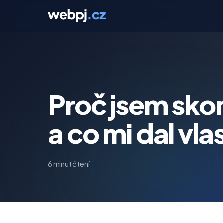
Proč jsem sko
a co mi dal vl
6 minut čtení