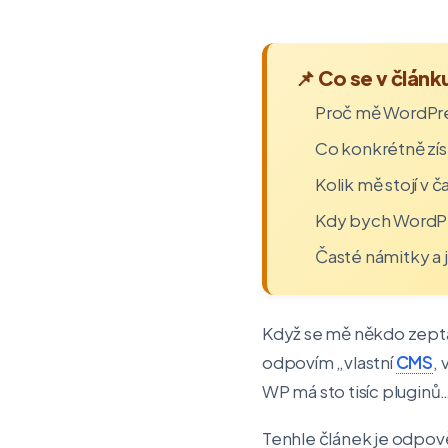
📌 Co se v člán
Proč mě WordPress
Co konkrétně zís
Kolik mě stojí v č
Kdy bych WordPre
Časté námitky a j
Když se mě někdo zeptá,
odpovím „vlastní
CMS
,
WP má sto tisíc pluginů
Tenhle článek je odpově