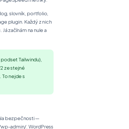
g, slovník, portfolio,
age plugin. Každý z nich
. Já začínám na nule a
podset Tailwindu),
2 ze stejné
. To nejde s
kala bezpečnosti —
/wp-admin/
. WordPress