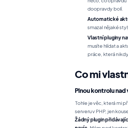
něco, co opravdu 
doopravdy bolí.
Automatické aktu
smazal nějaké styly
Vlastní pluginy na
musíte hlídat a ak
práce, která nikd
Co mi vlast
Plnou kontrolu na
Tohle je věc, která mi p
serveru v PHP, jen kouse
Žádný plugin přidávají
navíc
. Mám pod kontrol