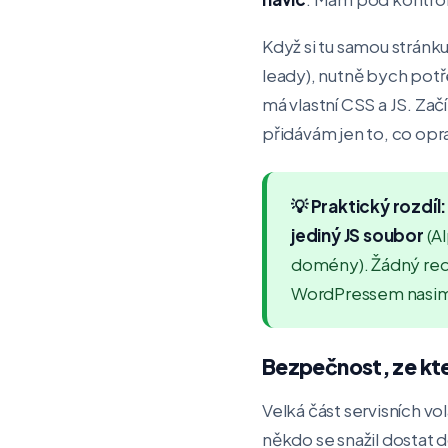
Když si tu samou stránk
leady), nutně bych potře
má vlastní CSS a JS. Zač
přidávám jen to, co opr
💡 Praktický rozdíl:
jediný JS soubor
(Al
domény). Žádný re
WordPressem nasimul
Bezpečnost, ze kt
Velká část servisních v
někdo se snažil dostat 