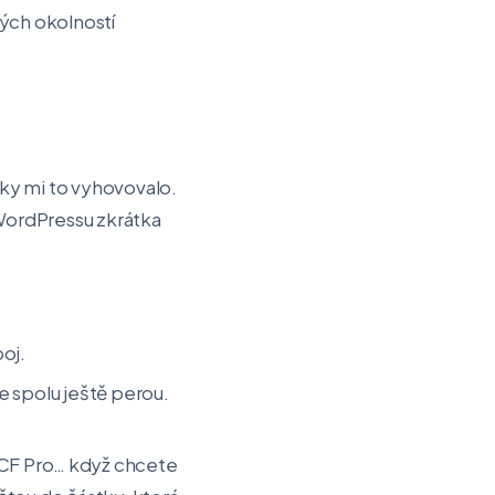
ných okolností
oky mi to vyhovovalo.
k WordPressu zkrátka
oj.
 se spolu ještě perou.
CF Pro… když chcete