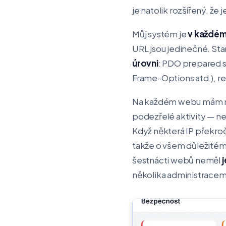
je natolik rozšířený, že
Můj systém je
v každém 
URL jsou jedinečné. St
úrovni
: PDO prepared 
Frame-Options atd.), 
Na každém webu mám na
podezřelé aktivity — n
Když některá IP překročí
takže o všem důležitém
šestnácti webů neměl
několika administracemi 