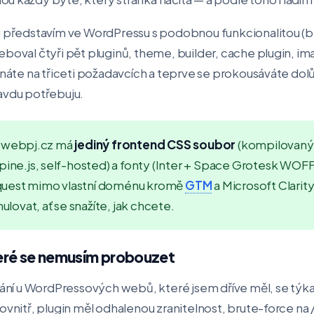
u představím ve WordPressu s podobnou funkcionalitou (blo
boval čtyři pět pluginů, theme, builder, cache plugin, im
ínáte na třiceti požadavcích a teprve se prokousáváte dolů
avdu potřebuju.
webpj.cz má
jediný frontend CSS soubor
(kompilovaný 
pine.js, self-hosted) a fonty (Inter + Space Grotesk WOFF
quest mimo vlastní doménu kromě
GTM
a Microsoft Clarity
ovat, ať se snažíte, jak chcete.
eré se nemusím probouzet
olání u WordPressových webů, které jsem dříve měl, se tý
dovnitř, plugin měl odhalenou zranitelnost, brute-force na