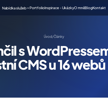
Portfolio
Inspirace - Ukázky
O mně
Blog
Kontakt
Nabídka služeb
Úvod
/
Články
nčil s WordPresse
astní CMS u 16 webů