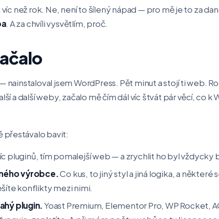
ž víc než rok. Ne, není to šílený nápad — pro mě je to za da
ba
. A za chvíli vysvětlím, proč.
začalo
— nainstaloval jsem WordPress. Pět minut a stojí ti web. R
alší a další weby, začalo mě čím dál víc štvát pár věcí, co 
přestávalo bavit:
íc pluginů, tím pomalejší web — a zrychlit ho byl vždycky b
jiného výrobce.
Co kus, to jiný styl a jiná logika, a některé
šíte konflikty mezi nimi.
ahý plugin.
Yoast Premium, Elementor Pro, WP Rocket, A