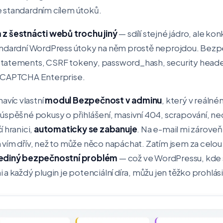
 je standardním cílem útoků.
z šestnácti webů trochu jiný
— sdílí stejné jádro, ale kon
andardní WordPress útoky na něm prostě neprojdou. Bez
statements, CSRF tokeny, password_hash, security head
reCAPTCHA Enterprise.
víc vlastní
modul Bezpečnost v adminu
, který v reálné
eúspěšné pokusy o přihlášení, masivní 404, scrapování, 
 hranici,
automaticky se zabanuje
. Na e-mail mi zárove
 vím dřív, než to může něco napáchat. Zatím jsem za celo
jediný bezpečnostní problém
— což ve WordPressu, kde
a každý plugin je potenciální díra, můžu jen těžko prohlási