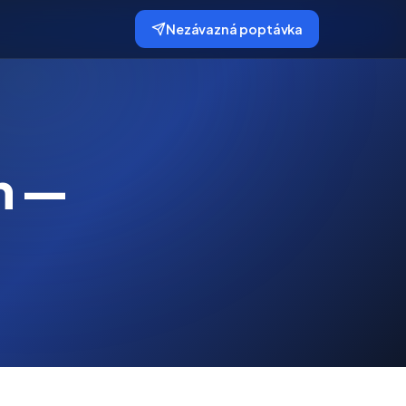
Nezávazná poptávka
m —