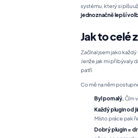
systému, který si píšu u
jednoznačně lepší vol
Jak to celé 
Začínal jsem jako každý 
Jenže jak mi přibývaly d
patří.
Co mě na něm postupně 
Byl pomalý.
Čím v
Každý plugin od 
Místo práce pak ře
Dobrý plugin = dr