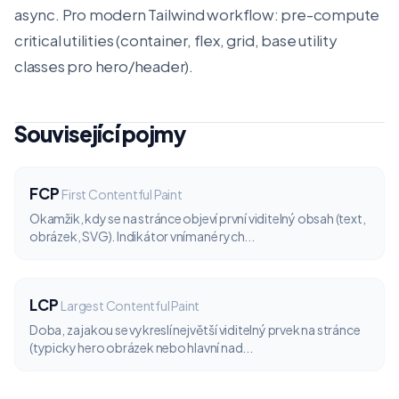
async. Pro modern Tailwind workflow: pre-compute
critical utilities (container, flex, grid, base utility
classes pro hero/header).
Související pojmy
FCP
First Contentful Paint
Okamžik, kdy se na stránce objeví první viditelný obsah (text,
obrázek, SVG). Indikátor vnímané rych...
LCP
Largest Contentful Paint
Doba, za jakou se vykreslí největší viditelný prvek na stránce
(typicky hero obrázek nebo hlavní nad...