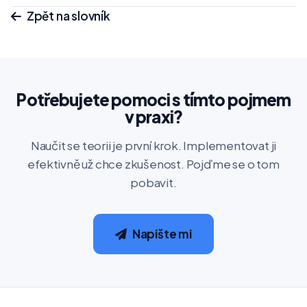
Zpět na slovník
Potřebujete pomoci s tímto pojmem
v praxi?
Naučit se teorii je první krok. Implementovat ji
efektivně už chce zkušenost. Pojďme se o tom
pobavit.
Napište mi