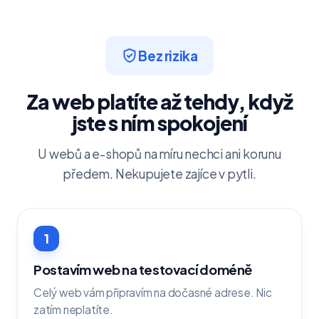
Bez rizika
Za web platíte až tehdy, když
jste s ním spokojení
U webů a e-shopů na míru nechci ani korunu
předem. Nekupujete zajíce v pytli.
1
Postavím web na testovací doméně
Celý web vám připravím na dočasné adrese. Nic
zatím neplatíte.