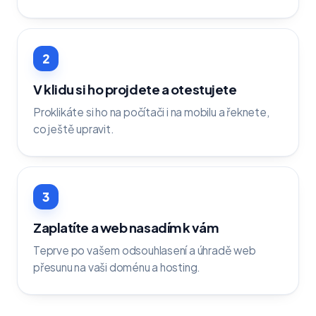
2
V klidu si ho projdete a otestujete
Proklikáte si ho na počítači i na mobilu a řeknete,
co ještě upravit.
3
Zaplatíte a web nasadím k vám
Teprve po vašem odsouhlasení a úhradě web
přesunu na vaši doménu a hosting.