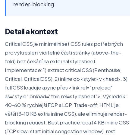
render-blocking.
Detail a kontext
Critical CSS je minimální set CSS rules potřebných
pro vykreslení viditelné části stránky (above-the-
fold) bez čekání na external stylesheet.
Implementace: 1) extract critical CSS (Penthouse,
Critical, CriticalCSS), 2) inline do <style> v <head>, 3)
full CSS loaduje async přes <link rel="preload"
as="style" onload="this.rel=stylesheet">. Výsledek:
40–60 % rychlejší FCP a LCP. Trade-off: HTML je
větší (3–10 KB extra inline CSS), ale eliminuje render-
blocking request. Best practice: cca 14 KB inline CSS
(TCP slow-start initial congestion window), rest