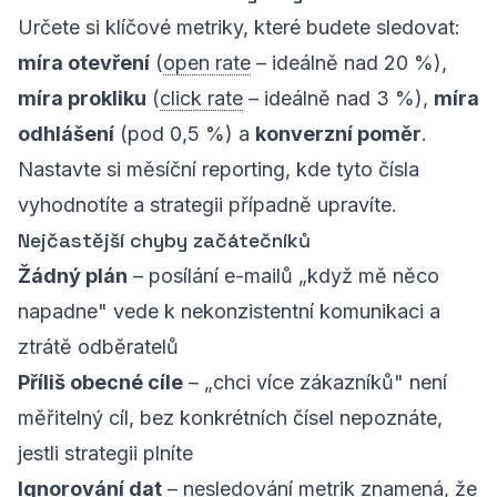
Určete si klíčové metriky, které budete sledovat:
míra otevření
(
open rate
– ideálně nad 20 %),
míra prokliku
(
click rate
– ideálně nad 3 %),
míra
odhlášení
(pod 0,5 %) a
konverzní poměr
.
Nastavte si měsíční reporting, kde tyto čísla
vyhodnotíte a strategii případně upravíte.
Nejčastější chyby začátečníků
Žádný plán
– posílání e-mailů „když mě něco
napadne" vede k nekonzistentní komunikaci a
ztrátě odběratelů
Příliš obecné cíle
– „chci více zákazníků" není
měřitelný cíl, bez konkrétních čísel nepoznáte,
jestli strategii plníte
Ignorování dat
– nesledování metrik znamená, že