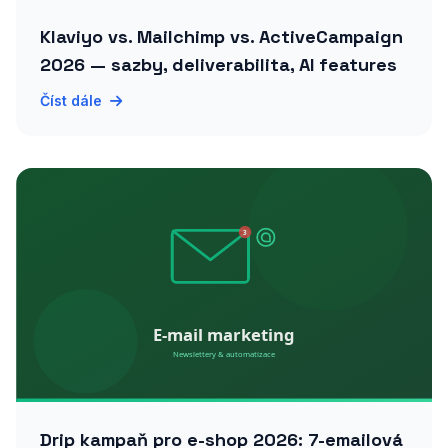
Klaviyo vs. Mailchimp vs. ActiveCampaign
2026 — sazby, deliverabilita, AI features
Číst dále
Drip kampaň pro e-shop 2026: 7-emailová