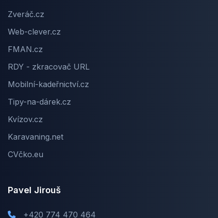
Zveráč.cz
Web-clever.cz
FMAN.cz
RDY - zkracovač URL
Mobilní-kadeřnictví.cz
Tipy-na-dárek.cz
Kvízov.cz
Karavaning.net
CVčko.eu
Pavel Jirouš
+420 774 470 464